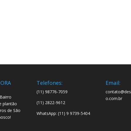
DORA
Telefones:
Email:
(11) 98776-7059
contato@dese
Bairro
o.com.br
(11) 2822-9612
e plantão
rros de São
WhatsApp: (11) 9 9739-5404
nosco!