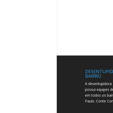
DESENTUPI
BAIRRO
A desentupidora 
possui equipes d
em todos os bai
Paulo. Conte Co