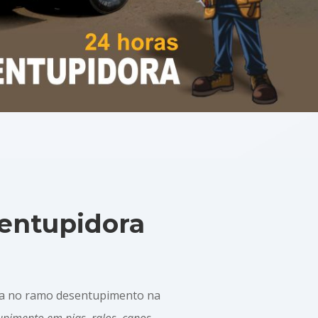
entupidora
a no ramo desentupimento na
pimento em pias, ralos, canos,