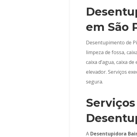
Desentup
em São 
Desentupimento de Pia
limpeza de fossa, cai
caixa d’agua, caixa d
elevador. Serviços ex
segura.
Serviços
Desentu
A
Desentupidora Bai