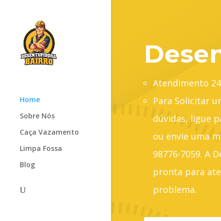
Desen
Atendimento 24
Home
Para Solicitar 
Sobre Nós
dúvidas, ligue p
Caça Vazamento
ou envie uma m
Limpa Fossa
98776-7059. A D
Blog
pronta para ate
problema.