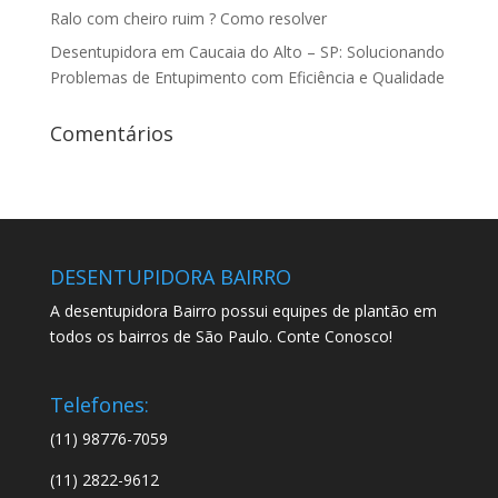
Ralo com cheiro ruim ? Como resolver
Desentupidora em Caucaia do Alto – SP: Solucionando
Problemas de Entupimento com Eficiência e Qualidade
Comentários
DESENTUPIDORA BAIRRO
A desentupidora Bairro possui equipes de plantão em
todos os bairros de São Paulo. Conte Conosco!
Telefones:
(11) 98776-7059
(11) 2822-9612