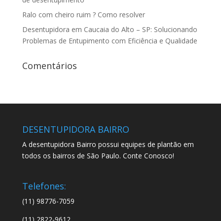
Ralo com cheiro ruim ? Como resolver
Desentupidora em Caucaia do Alto – SP: Solucionando
Problemas de Entupimento com Eficiência e Qualidade
Comentários
DESENTUPIDORA BAIRRO
A desentupidora Bairro possui equipes de plantão em
todos os bairros de São Paulo. Conte Conosco!
Telefones:
(11) 98776-7059
(11) 2822-9612