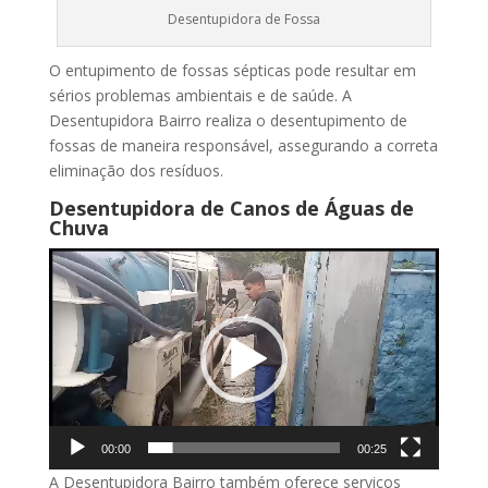
Desentupidora de Fossa
O entupimento de fossas sépticas pode resultar em
sérios problemas ambientais e de saúde. A
Desentupidora Bairro realiza o desentupimento de
fossas de maneira responsável, assegurando a correta
eliminação dos resíduos.
Desentupidora de Canos de Águas de
Chuva
Tocador
de
vídeo
00:00
00:25
A Desentupidora Bairro também oferece serviços