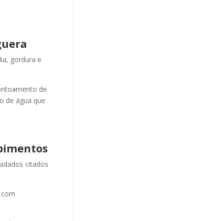
guera
ia, gordura e
ontoamento de
ão de água que
pimentos
uidados citados
e com