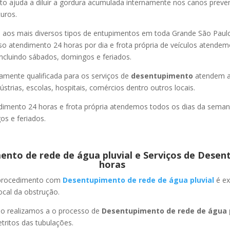
o ajuda a diluir a gordura acumulada internamente nos canos preve
uros.
os mais diversos tipos de entupimentos em toda Grande São Paulo, 
so atendimento 24 horas por dia e frota própria de veículos atende
ncluindo sábados, domingos e feriados.
amente qualificada para os serviços de
desentupimento
atendem a
strias, escolas, hospitais, comércios dentro outros locais.
imento 24 horas e frota própria atendemos todos os dias da semana
s e feriados.
nto de rede de água pluvial e Serviços de Desen
horas
 procedimento com
Desentupimento de rede de água pluvial
é ex
ocal da obstrução.
ão realizamos a o processo de
Desentupimento de rede de água p
ritos das tubulações.