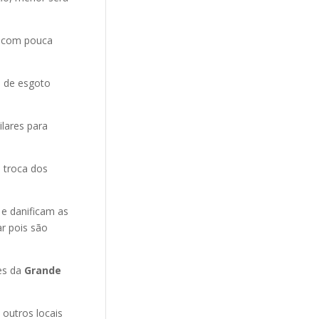
e com pouca
o de esgoto
ilares para
 troca dos
 e danificam as
r pois são
es da
Grande
 outros locais