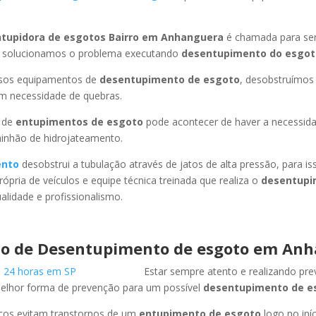
tupidora de esgotos Bairro em Anhanguera
é chamada para ser
 solucionamos o problema executando
desentupimento do esgot
ssos equipamentos de
desentupimento de esgoto
, desobstruímo
em necessidade de quebras.
 de
entupimentos de esgoto
pode acontecer de haver a necessid
minhão de hidrojateamento.
ento
desobstrui a tubulação através de jatos de alta pressão, para 
ópria de veículos e equipe técnica treinada que realiza o
desentupi
lidade e profissionalismo.
o de Desentupimento de esgoto em An
Estar sempre atento e realizando pr
melhor forma de prevenção para um possível
desentupimento de e
icos evitam transtornos de um
entupimento de esgoto
logo no iní