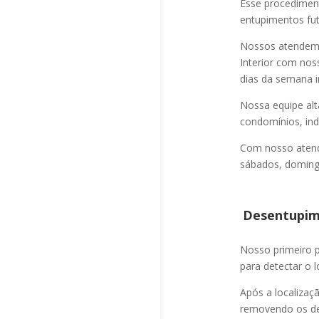
Esse procediment
entupimentos fut
Nossos atendem a
Interior com nos
dias da semana i
Nossa equipe alt
condomínios, indú
Com nosso atend
sábados, domingo
Desentupime
Nosso primeiro
para detectar o l
Após a localizaç
removendo os det