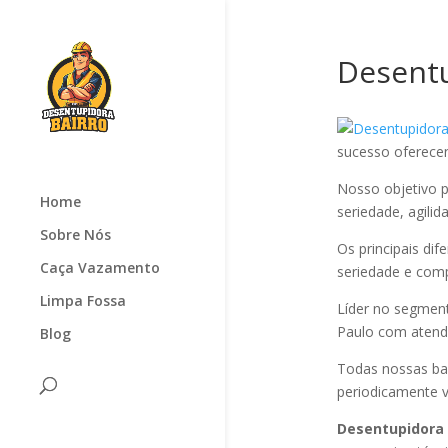
Desent
sucesso oferec
Nosso objetivo p
Home
seriedade, agilid
Sobre Nós
Os principais di
Caça Vazamento
seriedade e com
Limpa Fossa
Líder no segmen
Paulo com atendi
Blog
Todas nossas ba
periodicamente v
Desentupidora