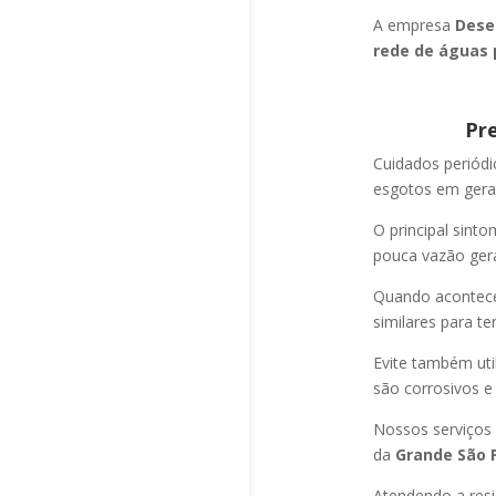
A empresa
Dese
rede de águas 
Pr
Cuidados periód
esgotos em geral
O principal sint
pouca vazão ger
Quando acontec
similares para t
Evite também uti
são corrosivos e
Nossos serviços
da
Grande São P
Atendendo a resi