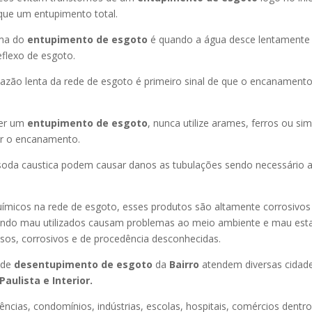
que um entupimento total.
oma do
entupimento de esgoto
é quando a água desce lentament
flexo de esgoto.
azão lenta da rede de esgoto é primeiro sinal de que o encanament
er um
entupimento de esgoto
, nunca utilize arames, ferros ou sim
ir o encanamento.
oda caustica podem causar danos as tubulações sendo necessário a
uímicos na rede de esgoto, esses produtos são altamente corrosivos
ando mau utilizados causam problemas ao meio ambiente e mau esta
sos, corrosivos e de procedência desconhecidas.
 de
desentupimento de esgoto
da
Bairro
atendem diversas cidad
Paulista e Interior.
ncias, condomínios, indústrias, escolas, hospitais, comércios dentro