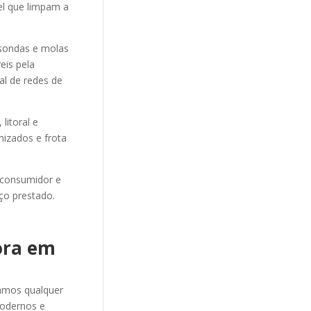
el que limpam a
sondas e molas
eis pela
al de redes de
itoral e
mizados e frota
 consumidor e
ço prestado.
ora em
amos qualquer
odernos e