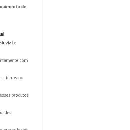
upimento de
al
pluvial
e
entamente com
es, ferros ou
 esses produtos
idades
o outros locais