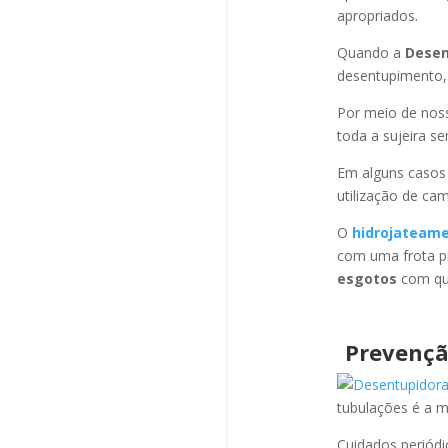
apropriados.
Quando a
Desen
desentupimento,
Por meio de no
toda a sujeira s
Em alguns casos
utilização de ca
O
hidrojateam
com uma frota pr
esgotos
com qua
Prevençã
tubulações é a 
Cuidados periód