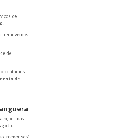
viços de
o.
s e removemos
ade de
isso contamos
mento de
hanguera
evenções nas
sgoto.
cio, menor será