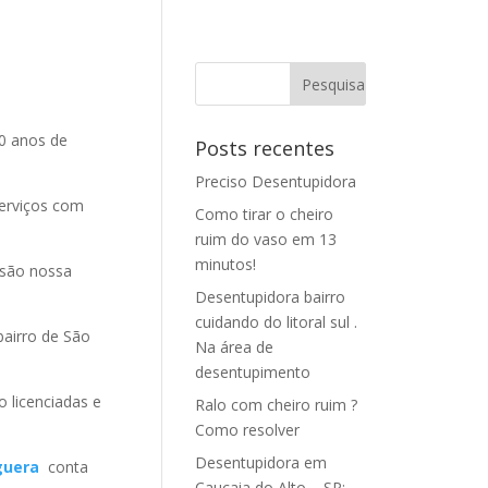
0 anos de
Posts recentes
Preciso Desentupidora
erviços com
Como tirar o cheiro
ruim do vaso em 13
minutos!
são nossa
Desentupidora bairro
cuidando do litoral sul .
airro de São
Na área de
desentupimento
o licenciadas e
Ralo com cheiro ruim ?
Como resolver
Desentupidora em
guera
conta
Caucaia do Alto – SP: