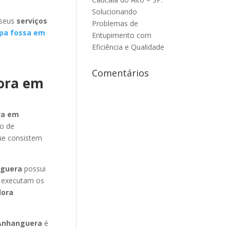
Solucionando
 seus
serviços
Problemas de
pa fossa em
Entupimento com
Eficiência e Qualidade
Comentários
dora em
ra em
io de
ue consistem
nguera
possui
 executam os
dora
Anhanguera
é