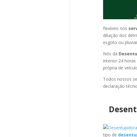
flexíveis nos
ser
diluição dos det
esgoto ou pluviai
Nós da
Desentu
interior 24 hora
própria de veícu
Todos nossos se
declaração técni
Desent
tipo de
desentu