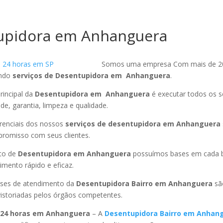
upidora em Anhanguera
Somos uma empresa Com mais de 2
endo
serviços de Desentupidora em Anhanguera
.
rincipal da
Desentupidora em Anhanguera
é executar todos os s
ade, garantia, limpeza e qualidade.
ferenciais dos nossos
serviços de desentupidora em Anhanguera
promisso com seus clientes.
to de
Desentupidora em Anhanguera
possuímos bases em cada b
mento rápido e eficaz.
ses de atendimento da
Desentupidora Bairro em Anhanguera
sã
istoriadas pelos órgãos competentes.
 24 horas em Anhanguera
– A
Desentupidora Bairro em Anhan