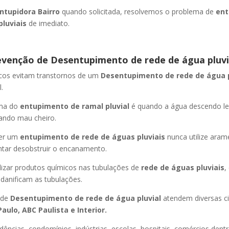
ntupidora Bairro
quando solicitada, resolvemos o problema de
ent
pluviais
de imediato.
evenção de Desentupimento de rede de água pluvi
icos evitam transtornos de um
Desentupimento de rede de água 
.
oma do
entupimento de ramal pluvial
é quando a água descendo l
ando mau cheiro.
er um
entupimento de rede de águas pluviais
nunca utilize aram
entar desobstruir o encanamento.
lizar produtos químicos nas tubulações de
rede de águas pluviais
,
 danificam as tubulações.
 de
Desentupimento de rede de água pluvial
atendem diversas c
aulo, ABC Paulista e Interior.
dências, condomínios, indústrias, escolas, hospitais, comércios dentr