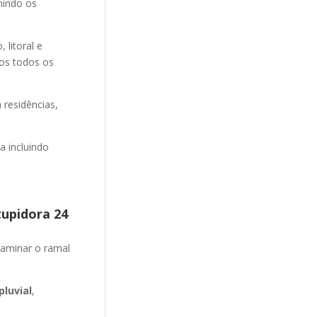
nindo os
litoral e
mos todos os
 residências,
 incluindo
tupidora 24
aminar o ramal
luvial
,