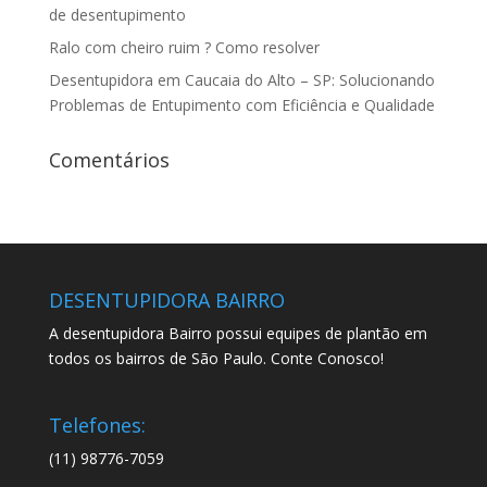
de desentupimento
Ralo com cheiro ruim ? Como resolver
Desentupidora em Caucaia do Alto – SP: Solucionando
Problemas de Entupimento com Eficiência e Qualidade
Comentários
DESENTUPIDORA BAIRRO
A desentupidora Bairro possui equipes de plantão em
todos os bairros de São Paulo. Conte Conosco!
Telefones:
(11) 98776-7059