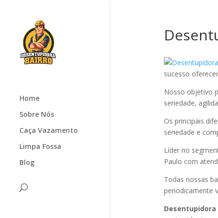
Desent
sucesso oferec
Nosso objetivo p
Home
seriedade, agilid
Sobre Nós
Os principais di
Caça Vazamento
seriedade e com
Limpa Fossa
Líder no segmen
Paulo com atendi
Blog
Todas nossas ba
periodicamente v
Desentupidora