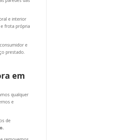
nas paredes das
al e interior
e frota própria
 consumidor e
ço prestado.
ora em
amos qualquer
rnos e
os de
o.
s e removemos