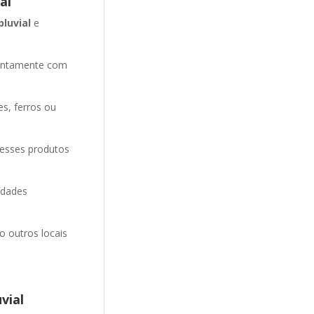
al
pluvial
e
entamente com
es, ferros ou
 esses produtos
idades
o outros locais
vial