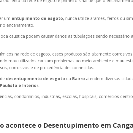
azão lenta da rede de esgoto é primeiro sinal de que o encanament
er um
entupimento de esgoto
, nunca utilize arames, ferros ou sim
ir o encanamento.
oda caustica podem causar danos as tubulações sendo necessário a
uímicos na rede de esgoto, esses produtos são altamente corrosivos
ando mau utilizados causam problemas ao meio ambiente e mau esta
sos, corrosivos e de procedência desconhecidas.
 de
desentupimento de esgoto
da
Bairro
atendem diversas cidad
Paulista e Interior.
ncias, condomínios, indústrias, escolas, hospitais, comércios dentro
o acontece o Desentupimento em Canga