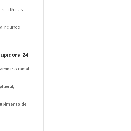
 residências,
 incluindo
tupidora 24
aminar o ramal
luvial
,
upimento de