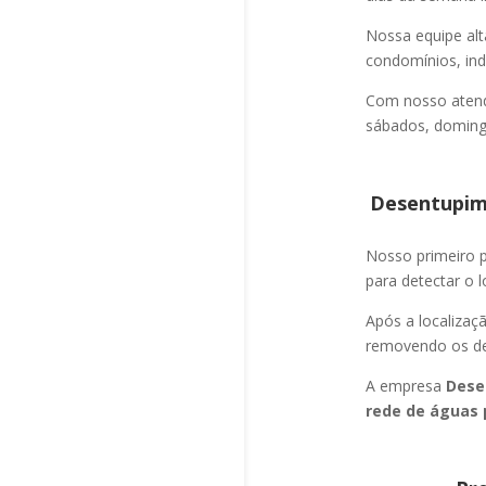
Nossa equipe alt
condomínios, indú
Com nosso atend
sábados, domingo
Desentupime
Nosso primeiro
para detectar o l
Após a localizaç
removendo os det
A empresa
Dese
rede de águas 