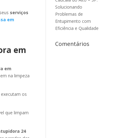
Solucionando
 seus
serviços
Problemas de
ssa em
Entupimento com
Eficiência e Qualidade
Comentários
dora em
ra em
tem na limpeza
e executam os
ível que limpam
ntupidora 24