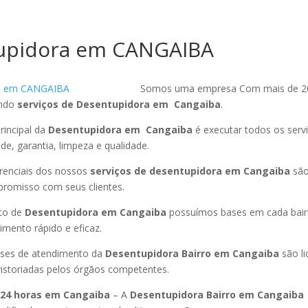
upidora em CANGAIBA
Somos uma empresa Com mais de 2
endo
serviços de Desentupidora em Cangaiba
.
rincipal da
Desentupidora em Cangaiba
é executar todos os serv
ade, garantia, limpeza e qualidade.
ferenciais dos nossos
serviços de desentupidora em Cangaiba
são
promisso com seus clientes.
to de
Desentupidora em Cangaiba
possuímos bases em cada bair
mento rápido e eficaz.
ses de atendimento da
Desentupidora Bairro em Cangaiba
são l
istoriadas pelos órgãos competentes.
 24 horas em Cangaiba
– A
Desentupidora Bairro em Cangaiba