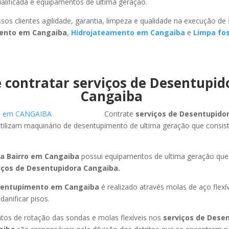
ualificada e equipamentos de ultima geração.
sos clientes agilidade, garantia, limpeza e qualidade na execução de
ento em Cangaiba
,
Hidrojateamento em Cangaiba
e
Limpa fo
 contratar serviços de Desentupi
Cangaiba
Contrate
serviços de Desentupido
tilizam maquinário de desentupimento de ultima geração que consis
a Bairro em Cangaiba
possui equipamentos de ultima geração qu
iços de Desentupidora Cangaiba.
entupimento em Cangaiba
é realizado através molas de aço flex
anificar pisos.
os de rotação das sondas e molas flexíveis nos
serviços de Dese