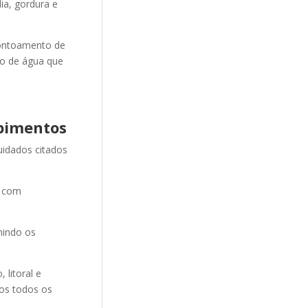
ia, gordura e
ontoamento de
ão de água que
pimentos
uidados citados
e com
nindo os
litoral e
mos todos os