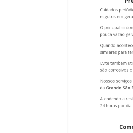
Pr
Cuidados periód
esgotos em geral
O principal sint
pouca vazão ger
Quando acontec
similares para t
Evite também uti
são corrosivos e
Nossos serviços
da
Grande São P
Atendendo a resi
24 horas por dia.
Como