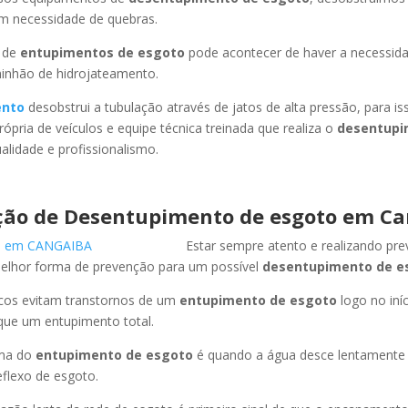
em necessidade de quebras.
 de
entupimentos de esgoto
pode acontecer de haver a necessid
minhão de hidrojateamento.
ento
desobstrui a tubulação através de jatos de alta pressão, para 
ópria de veículos e equipe técnica treinada que realiza o
desentupi
lidade e profissionalismo.
ção de Desentupimento de esgoto em C
Estar sempre atento e realizando pr
melhor forma de prevenção para um possível
desentupimento de e
icos evitam transtornos de um
entupimento de esgoto
logo no iní
que um entupimento total.
oma do
entupimento de esgoto
é quando a água desce lentament
flexo de esgoto.