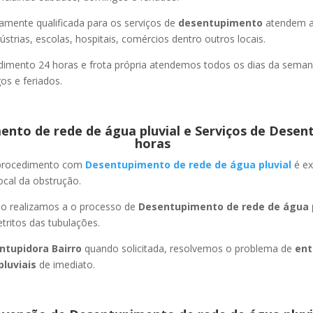
amente qualificada para os serviços de
desentupimento
atendem a
strias, escolas, hospitais, comércios dentro outros locais.
imento 24 horas e frota própria atendemos todos os dias da semana
s e feriados.
nto de rede de água pluvial e Serviços de Desen
horas
 procedimento com
Desentupimento de rede de água pluvial
é ex
ocal da obstrução.
ão realizamos a o processo de
Desentupimento de rede de água p
ritos das tubulações.
ntupidora Bairro
quando solicitada, resolvemos o problema de
ent
pluviais
de imediato.