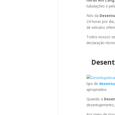
horas em Cang
tubulações e pela
Nós da
Desentu
24 horas por dia
de veículos ofer
Todos nossos se
declaração técni
Desent
tipo de
desentu
apropriados.
Quando a
Desen
desentupimento,
Por meio de no