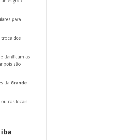
o de esgoto
ilares para
 troca dos
 e danificam as
r pois são
es da
Grande
 outros locais
iba