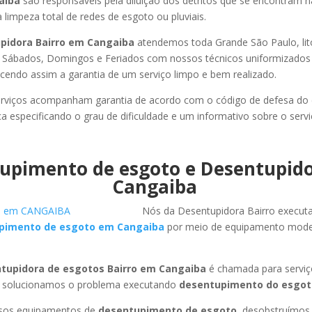
aiba
são responsáveis pela diluição dos detritos que se encontram 
 limpeza total de redes de esgoto ou pluviais.
pidora Bairro em Cangaiba
atendemos toda Grande São Paulo, litor
, Sábados, Domingos e Feriados com nossos técnicos uniformizados 
ecendo assim a garantia de um serviço limpo e bem realizado.
rviços acompanham garantia de acordo com o código de defesa do
ca especificando o grau de dificuldade e um informativo sobre o servi
upimento de esgoto e Desentupid
Cangaiba
Nós da Desentupidora Bairro execut
pimento de esgoto em Cangaiba
por meio de equipamento mode
tupidora de esgotos Bairro em Cangaiba
é chamada para serviç
 solucionamos o problema executando
desentupimento do esgot
ssos equipamentos de
desentupimento de esgoto
, desobstruímo