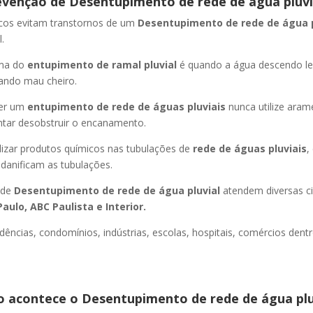
evenção de Desentupimento de rede de água pluvi
icos evitam transtornos de um
Desentupimento de rede de água 
.
oma do
entupimento de ramal pluvial
é quando a água descendo l
ando mau cheiro.
er um
entupimento de rede de águas pluviais
nunca utilize aram
entar desobstruir o encanamento.
lizar produtos químicos nas tubulações de
rede de águas pluviais
,
 danificam as tubulações.
 de
Desentupimento de rede de água pluvial
atendem diversas c
aulo, ABC Paulista e Interior.
dências, condomínios, indústrias, escolas, hospitais, comércios dentr
 acontece o Desentupimento de rede de água plu