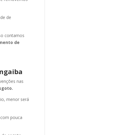
ade de
isso contamos
mento de
angaiba
evenções nas
sgoto.
cio, menor será
e com pouca