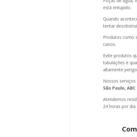
Poças de água, v
está entupido.
Quando acontec
tentar desobstru
Produtos como s
canos.
Evite produtos q
tubulações e qu
altamente perigo
Nossos serviços
São Paulo, ABC 
Atendemos residê
24 horas por dia.
Com