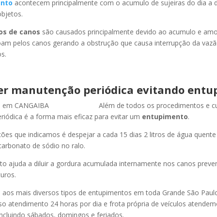
nto
acontecem principalmente com o acumulo de sujeiras do dia a d
objetos.
os de canos
são causados principalmente devido ao acumulo e am
oam pelos canos gerando a obstrução que causa interrupção da vaz
s.
er manutenção periódica evitando entu
Além de todos os procedimentos e c
iódica é a forma mais eficaz para evitar um
entupimento
.
es que indicamos é despejar a cada 15 dias 2 litros de água quent
carbonato de sódio no ralo.
o ajuda a diluir a gordura acumulada internamente nos canos preve
uros.
os mais diversos tipos de entupimentos em toda Grande São Paulo, 
so atendimento 24 horas por dia e frota própria de veículos atende
ncluindo sábados, domingos e feriados.