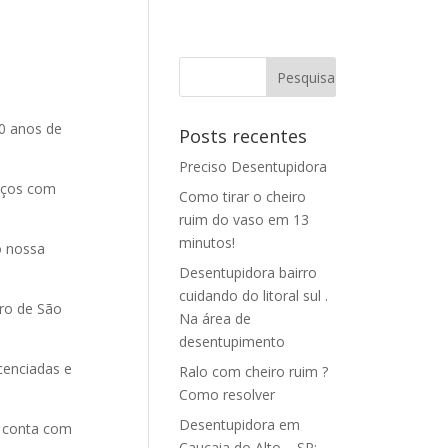
0 anos de
Posts recentes
Preciso Desentupidora
iços com
Como tirar o cheiro
ruim do vaso em 13
minutos!
 nossa
Desentupidora bairro
cuidando do litoral sul .
ro de São
Na área de
desentupimento
icenciadas e
Ralo com cheiro ruim ?
Como resolver
Desentupidora em
conta com
Caucaia do Alto – SP: