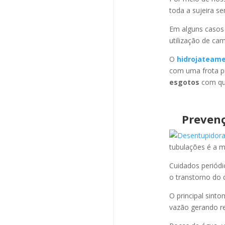
toda a sujeira s
Em alguns casos
utilização de ca
O
hidrojateam
com uma frota pr
esgotos
com qua
Preven
tubulações é a 
Cuidados periód
o transtorno do 
O principal sint
vazão gerando re