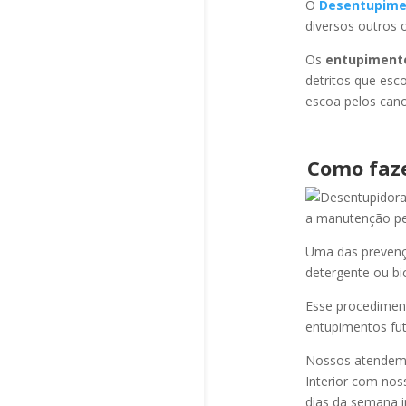
O
Desentupime
diversos outros 
Os
entupiment
detritos que esc
escoa pelos cano
Como faz
a manutenção per
Uma das prevençõ
detergente ou bi
Esse procediment
entupimentos fut
Nossos atendem a
Interior com nos
dias da semana i