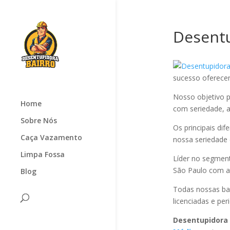
Desent
sucesso oferec
Nosso objetivo p
Home
com seriedade, ag
Sobre Nós
Os principais di
Caça Vazamento
nossa seriedade
Limpa Fossa
Líder no segmen
São Paulo com at
Blog
Todas nossas ba
licenciadas e pe
Desentupidora