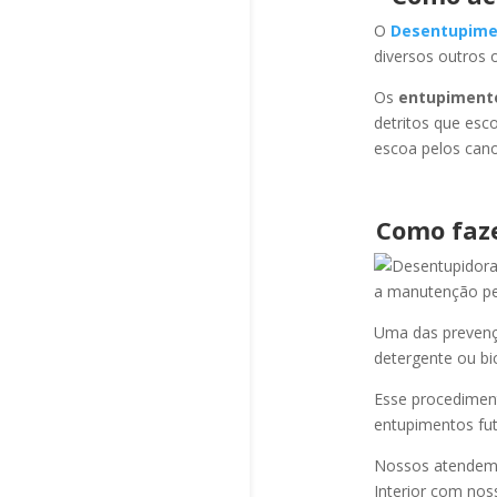
O
Desentupime
diversos outros 
Os
entupiment
detritos que esc
escoa pelos cano
Como faz
a manutenção per
Uma das prevençõ
detergente ou bi
Esse procediment
entupimentos fut
Nossos atendem a
Interior com nos