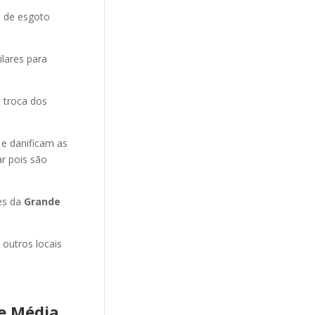
o de esgoto
ilares para
 troca dos
 e danificam as
r pois são
es da
Grande
 outros locais
e Média