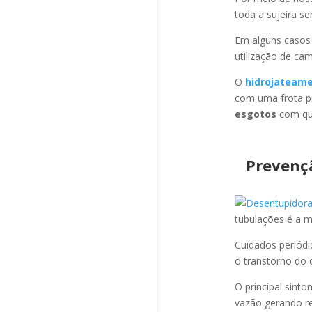
toda a sujeira s
Em alguns casos
utilização de ca
O
hidrojateam
com uma frota pr
esgotos
com qua
Prevenç
tubulações é a 
Cuidados periód
o transtorno do 
O principal sint
vazão gerando re