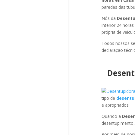
horas em Casa
paredes das tubul
Nós da
Desentu
interior 24 hora
própria de veícu
Todos nossos se
declaração técni
Desent
tipo de
desentu
e apropriados.
Quando a
Desen
desentupimento,
Por meio de no