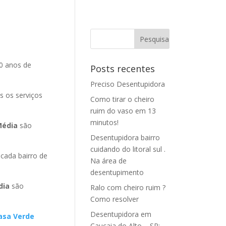
0 anos de
Posts recentes
Preciso Desentupidora
s os serviços
Como tirar o cheiro
ruim do vaso em 13
minutos!
Média
são
Desentupidora bairro
cuidando do litoral sul .
ada bairro de
Na área de
desentupimento
dia
são
Ralo com cheiro ruim ?
Como resolver
Desentupidora em
asa Verde
Caucaia do Alto – SP: