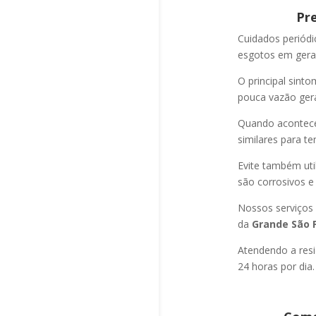
Pr
Cuidados periód
esgotos em geral
O principal sint
pouca vazão ger
Quando acontec
similares para t
Evite também uti
são corrosivos e
Nossos serviços
da
Grande São P
Atendendo a resi
24 horas por dia.