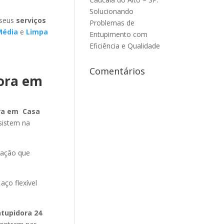
Solucionando
 seus
serviços
Problemas de
Média
e
Limpa
Entupimento com
Eficiência e Qualidade
Comentários
dora em
ora em Casa
sistem na
ração que
aço flexível
ntupidora 24