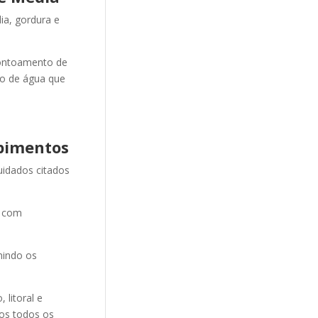
ia, gordura e
ontoamento de
ão de água que
pimentos
uidados citados
e com
nindo os
litoral e
mos todos os