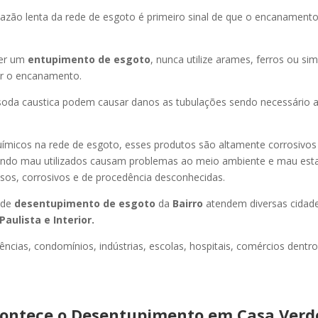
azão lenta da rede de esgoto é primeiro sinal de que o encanament
er um
entupimento de esgoto
, nunca utilize arames, ferros ou sim
ir o encanamento.
oda caustica podem causar danos as tubulações sendo necessário a
uímicos na rede de esgoto, esses produtos são altamente corrosivos
ando mau utilizados causam problemas ao meio ambiente e mau esta
sos, corrosivos e de procedência desconhecidas.
 de
desentupimento de esgoto
da
Bairro
atendem diversas cidad
Paulista e Interior.
ncias, condomínios, indústrias, escolas, hospitais, comércios dentro
ontece o Desentupimento em Casa Verd