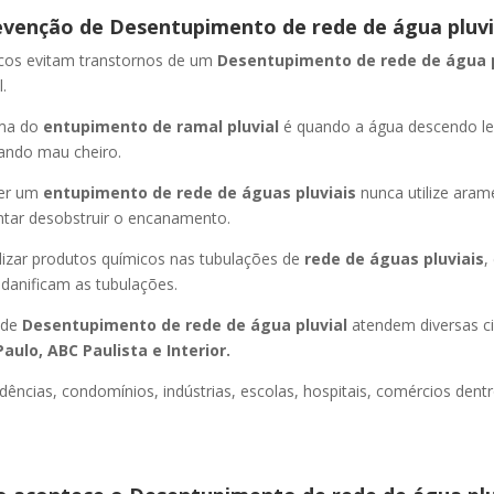
evenção de Desentupimento de rede de água pluvi
icos evitam transtornos de um
Desentupimento de rede de água 
.
oma do
entupimento de ramal pluvial
é quando a água descendo l
ando mau cheiro.
er um
entupimento de rede de águas pluviais
nunca utilize aram
entar desobstruir o encanamento.
lizar produtos químicos nas tubulações de
rede de águas pluviais
,
 danificam as tubulações.
 de
Desentupimento de rede de água pluvial
atendem diversas c
aulo, ABC Paulista e Interior.
dências, condomínios, indústrias, escolas, hospitais, comércios dentr