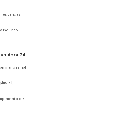
 residências,
 incluindo
tupidora 24
aminar o ramal
luvial
,
upimento de