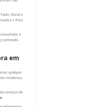
ncontram nas
ulo, litoral e
mizados e frota
 consumidor e
ço prestado.
ora em
amos qualquer
ento modernos
ra serviços de
o.
s e removemos