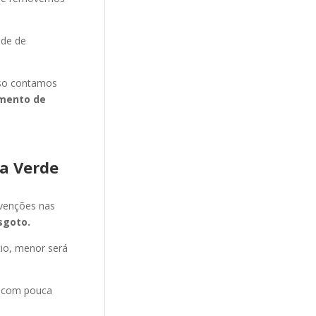
ade de
isso contamos
mento de
a Verde
evenções nas
sgoto.
cio, menor será
e com pouca