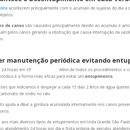
nto
acontecem principalmente com o acumulo de sujeiras do dia a d
objetos.
os de canos
são causados principalmente devido ao acumulo e am
oam pelos canos gerando a obstrução que causa interrupção da vaz
s.
er manutenção periódica evitando entu
Além de todos os procedimentos e c
iódica é a forma mais eficaz para evitar um
entupimento
.
es que indicamos é despejar a cada 15 dias 2 litros de água quent
carbonato de sódio no ralo.
o ajuda a diluir a gordura acumulada internamente nos canos preve
uros.
os mais diversos tipos de entupimentos em toda Grande São Paulo, 
so atendimento 24 horas por dia e frota própria de veículos atende