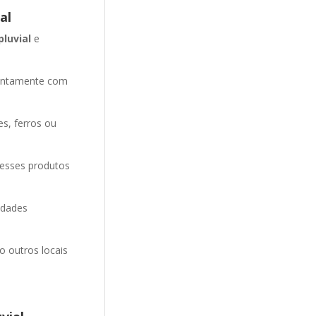
al
pluvial
e
entamente com
es, ferros ou
 esses produtos
idades
o outros locais