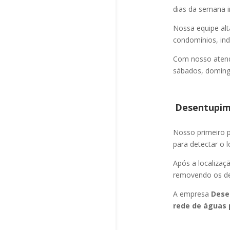
dias da semana i
Nossa equipe alt
condomínios, indú
Com nosso atend
sábados, domingo
Desentupime
Nosso primeiro
para detectar o l
Após a localizaç
removendo os det
A empresa
Dese
rede de águas 