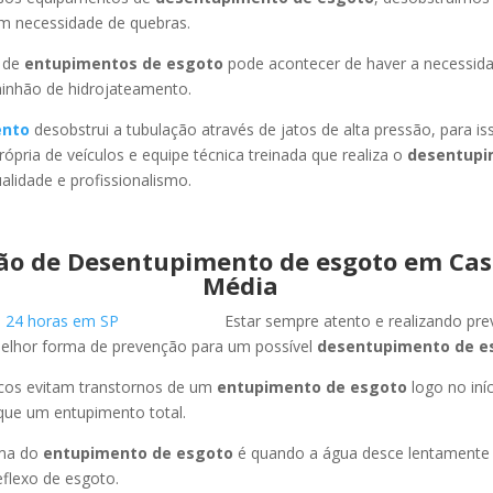
em necessidade de quebras.
 de
entupimentos de esgoto
pode acontecer de haver a necessid
minhão de hidrojateamento.
ento
desobstrui a tubulação através de jatos de alta pressão, para 
ópria de veículos e equipe técnica treinada que realiza o
desentupi
lidade e profissionalismo.
ão de Desentupimento de esgoto em Cas
Média
Estar sempre atento e realizando pr
melhor forma de prevenção para um possível
desentupimento de e
icos evitam transtornos de um
entupimento de esgoto
logo no iní
que um entupimento total.
oma do
entupimento de esgoto
é quando a água desce lentament
flexo de esgoto.