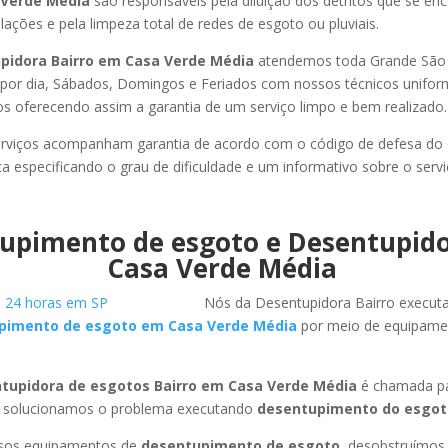
 Verde Média
são responsáveis pela diluição dos detritos que se e
ações e pela limpeza total de redes de esgoto ou pluviais.
pidora Bairro em Casa Verde Média
atendemos toda Grande São Pa
s por dia, Sábados, Domingos e Feriados com nossos técnicos unifor
los oferecendo assim a garantia de um serviço limpo e bem realizado.
rviços acompanham garantia de acordo com o código de defesa do
ca especificando o grau de dificuldade e um informativo sobre o servi
upimento de esgoto e Desentupid
Casa Verde Média
Nós da Desentupidora Bairro execut
pimento de esgoto em Casa Verde Média
por meio de equipam
tupidora de esgotos Bairro em Casa Verde Média
é chamada pa
 solucionamos o problema executando
desentupimento do esgot
ssos equipamentos de
desentupimento de esgoto
, desobstruímo