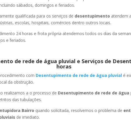
ncluindo sábados, domingos e feriados.
amente qualificada para os serviços de
desentupimento
atendem a
strias, escolas, hospitais, comércios dentro outros locais.
imento 24 horas e frota própria atendemos todos os dias da semana
s e feriados.
nto de rede de água pluvial e Serviços de Desen
horas
 procedimento com
Desentupimento de rede de água pluvial
é ex
ocal da obstrução.
ão realizamos a o processo de
Desentupimento de rede de água p
ritos das tubulações.
ntupidora Bairro
quando solicitada, resolvemos o problema de
ent
pluviais
de imediato.