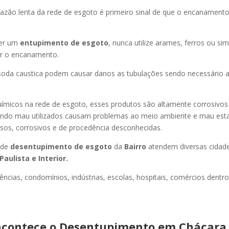
azão lenta da rede de esgoto é primeiro sinal de que o encanament
er um
entupimento de esgoto
, nunca utilize arames, ferros ou sim
ir o encanamento.
oda caustica podem causar danos as tubulações sendo necessário a
uímicos na rede de esgoto, esses produtos são altamente corrosivos
ando mau utilizados causam problemas ao meio ambiente e mau esta
sos, corrosivos e de procedência desconhecidas.
 de
desentupimento de esgoto
da
Bairro
atendem diversas cidad
Paulista e Interior.
ncias, condomínios, indústrias, escolas, hospitais, comércios dentro
contece o Desentupimento em Chácara