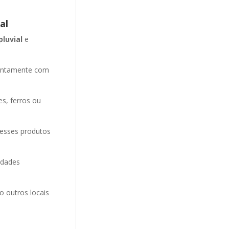
al
pluvial
e
entamente com
es, ferros ou
 esses produtos
idades
o outros locais