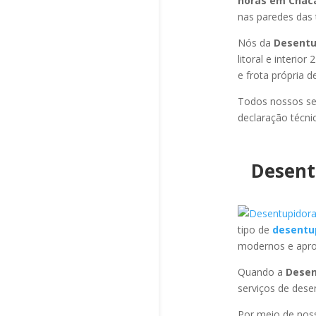
horas em Chác
nas paredes das 
Nós da
Desentu
litoral e interi
e frota própria 
Todos nossos se
declaração técni
Desent
tipo de
desentu
modernos e apro
Quando a
Desen
serviços de des
Por meio de no