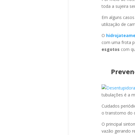
toda a sujeira s
Em alguns casos
utilização de ca
O
hidrojateam
com uma frota pr
esgotos
com qua
Preven
tubulações é a 
Cuidados periód
o transtorno do 
O principal sint
vazão gerando re