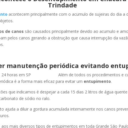
Trindade
nto
acontecem principalmente com o acumulo de sujeiras do dia a d
objetos.
os de canos
são causados principalmente devido ao acumulo e am
oam pelos canos gerando a obstrução que causa interrupção da vaz
s.
er manutenção periódica evitando entu
Além de todos os procedimentos e c
iódica é a forma mais eficaz para evitar um
entupimento
.
es que indicamos é despejar a cada 15 dias 2 litros de água quent
carbonato de sódio no ralo.
o ajuda a diluir a gordura acumulada internamente nos canos preve
uros.
os mais diversos tipos de entupimentos em toda Grande São Paulo, 