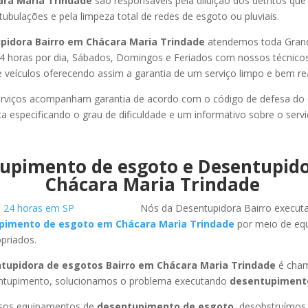
ara Maria Trindade
são responsáveis pela diluição dos detritos qu
tubulações e pela limpeza total de redes de esgoto ou pluviais.
pidora Bairro em Chácara Maria Trindade
atendemos toda Grand
or 24 horas por dia, Sábados, Domingos e Feriados com nossos técnic
de veículos oferecendo assim a garantia de um serviço limpo e bem re
rviços acompanham garantia de acordo com o código de defesa do
ca especificando o grau de dificuldade e um informativo sobre o servi
upimento de esgoto e Desentupid
Chácara Maria Trindade
Nós da Desentupidora Bairro execut
pimento de esgoto em Chácara Maria Trindade
por meio de eq
priados.
tupidora de esgotos Bairro em Chácara Maria Trindade
é cham
entupimento, solucionamos o problema executando
desentupimento
ssos equipamentos de
desentupimento de esgoto
, desobstruímo