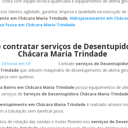
e
conta com equipe técnica qualificada e equipamentos de ultima ger
sos clientes agilidade, garantia, limpeza e qualidade na execução de
ento em Chácara Maria Trindade
,
Hidrojateamento em Chácar
pa fossa em Chácara Maria Trindade
.
 contratar serviços de Desentupi
Chácara Maria Trindade
Contrate
serviços de Desentupido
 Trindade
que utilizam maquinário de desentupimento de ultima ge
mpeza sem quebras.
a Bairro em Chácara Maria Trindade
possui equipamentos de ult
 serviços de
Serviços de Desentupidora Chácara Maria Trindad
entupimento em Chácara Maria Trindade
é realizado através m
am a tubulação sem danificar pisos.
os de rotação das sondas e molas flexíveis nos
serviços de Dese