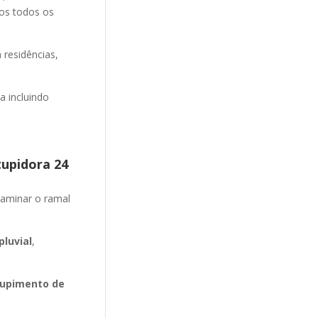
mos todos os
 residências,
 incluindo
tupidora 24
aminar o ramal
luvial
,
upimento de