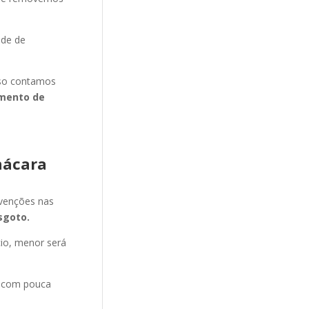
ade de
isso contamos
mento de
hácara
evenções nas
sgoto.
cio, menor será
e com pouca