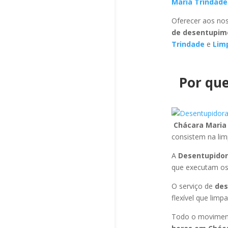
Maria Trindad
Oferecer aos nos
de desentupim
Trindade
e
Lim
Por que
Chácara Maria
consistem na li
A
Desentupidor
que executam os
O serviço de
des
flexível que limp
Todo o moviment