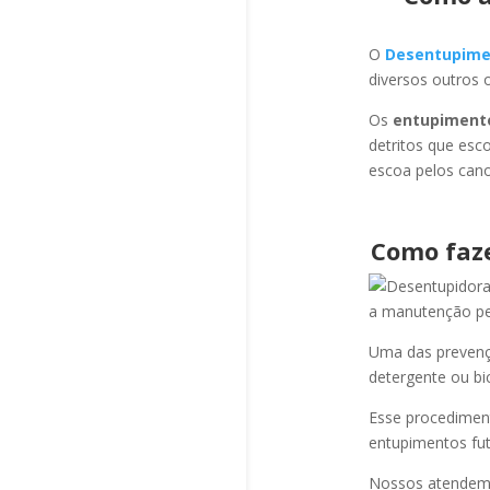
O
Desentupime
diversos outros 
Os
entupiment
detritos que esc
escoa pelos cano
Como faz
a manutenção per
Uma das prevençõ
detergente ou bi
Esse procediment
entupimentos fut
Nossos atendem a