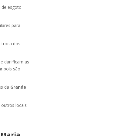
o de esgoto
ilares para
 troca dos
 e danificam as
r pois são
es da
Grande
 outros locais
 Maria