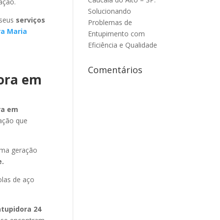
ação.
Solucionando
 seus
serviços
Problemas de
a Maria
Entupimento com
Eficiência e Qualidade
Comentários
dora em
ra em
ração que
ima geração
e.
olas de aço
ntupidora 24