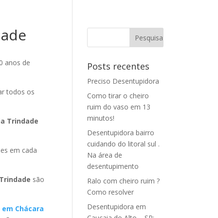
dade
0 anos de
Posts recentes
Preciso Desentupidora
ar todos os
Como tirar o cheiro
ruim do vaso em 13
minutos!
ia Trindade
Desentupidora bairro
cuidando do litoral sul .
es em cada
Na área de
desentupimento
 Trindade
são
Ralo com cheiro ruim ?
Como resolver
Desentupidora em
o em Chácara
Caucaia do Alto – SP: