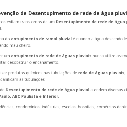
evenção de Desentupimento de rede de água pluvi
icos evitam transtornos de um
Desentupimento de rede de água 
.
oma do
entupimento de ramal pluvial
é quando a água descendo l
ando mau cheiro.
er um
entupimento de rede de águas pluviais
nunca utilize aram
entar desobstruir o encanamento.
lizar produtos químicos nas tubulações de
rede de águas pluviais
,
 danificam as tubulações.
 de
Desentupimento de rede de água pluvial
atendem diversas c
aulo, ABC Paulista e Interior.
dências, condomínios, indústrias, escolas, hospitais, comércios dentr