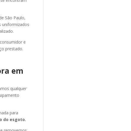
e se encontram
e São Paulo,
os uniformizados
alizado.
 consumidor e
ço prestado.
ora em
amos qualquer
uipamento
ada para
 do esgoto.
s e removemos