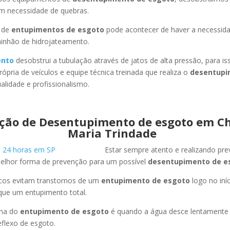
em necessidade de quebras.
 de
entupimentos de esgoto
pode acontecer de haver a necessid
minhão de hidrojateamento.
ento
desobstrui a tubulação através de jatos de alta pressão, para 
ópria de veículos e equipe técnica treinada que realiza o
desentupi
lidade e profissionalismo.
ção de Desentupimento de esgoto em C
Maria Trindade
Estar sempre atento e realizando pr
melhor forma de prevenção para um possível
desentupimento de e
icos evitam transtornos de um
entupimento de esgoto
logo no iní
que um entupimento total.
oma do
entupimento de esgoto
é quando a água desce lentament
flexo de esgoto.