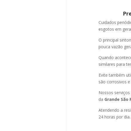
Pr
Cuidados periód
esgotos em geral
O principal sint
pouca vazão ger
Quando acontec
similares para t
Evite também uti
são corrosivos e
Nossos serviços
da
Grande São P
Atendendo a resi
24 horas por dia.