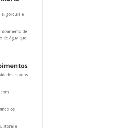
ia, gordura e
ontoamento de
ão de água que
pimentos
uidados citados
e com
nindo os
litoral e