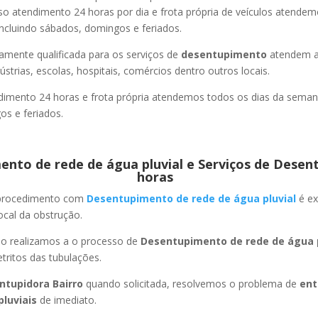
so atendimento 24 horas por dia e frota própria de veículos atende
ncluindo sábados, domingos e feriados.
amente qualificada para os serviços de
desentupimento
atendem a
strias, escolas, hospitais, comércios dentro outros locais.
imento 24 horas e frota própria atendemos todos os dias da semana
s e feriados.
nto de rede de água pluvial e Serviços de Desen
horas
 procedimento com
Desentupimento de rede de água pluvial
é ex
ocal da obstrução.
ão realizamos a o processo de
Desentupimento de rede de água p
ritos das tubulações.
ntupidora Bairro
quando solicitada, resolvemos o problema de
ent
pluviais
de imediato.