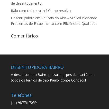
de desentupimento
Ralo com cheiro ruim ? Como resolver
Desentupidora em Caucaia do Alto – SP: Solucionando
Problemas de Entupimento com Eficiência e Qualidade
Comentários
DESENTUPIDORA BAIRRO
A desentupidora Bairro possui equipes de plantão em
todos os bairros de São Paulo. Conte Conosco!
Telefones:
(11) 98776-7059