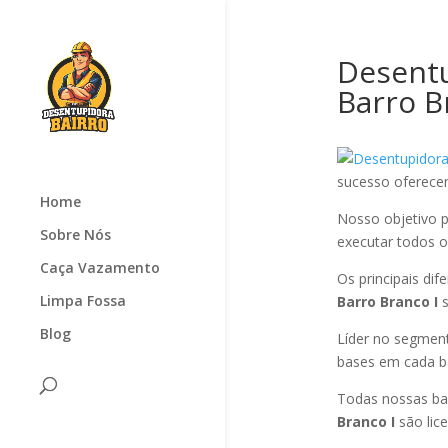
Desentu
Barro B
sucesso oferec
Home
Nosso objetivo p
Sobre Nós
executar todos os
Caça Vazamento
Os principais di
Limpa Fossa
Barro Branco I
s
Blog
Líder no segmen
bases em cada ba
Todas nossas ba
Branco I
são lic