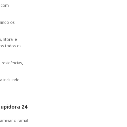
e com
nindo os
litoral e
mos todos os
 residências,
 incluindo
tupidora 24
aminar o ramal