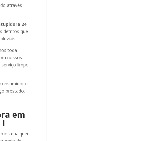
ado através
ntupidora 24
s detritos que
luviais.
os toda
 com nossos
 serviço limpo
 consumidor e
ço prestado.
ora em
 I
amos qualquer
r meio de