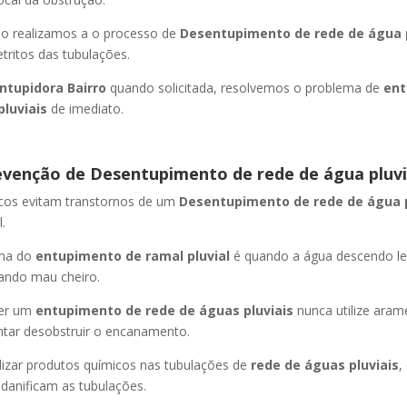
ão realizamos a o processo de
Desentupimento de rede de água p
ritos das tubulações.
ntupidora Bairro
quando solicitada, resolvemos o problema de
ent
pluviais
de imediato.
evenção de Desentupimento de rede de água pluvi
icos evitam transtornos de um
Desentupimento de rede de água 
.
oma do
entupimento de ramal pluvial
é quando a água descendo l
ando mau cheiro.
er um
entupimento de rede de águas pluviais
nunca utilize aram
entar desobstruir o encanamento.
lizar produtos químicos nas tubulações de
rede de águas pluviais
,
 danificam as tubulações.