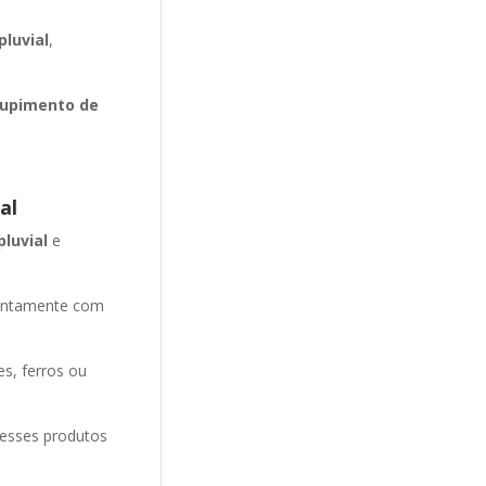
luvial
,
upimento de
al
pluvial
e
entamente com
es, ferros ou
 esses produtos