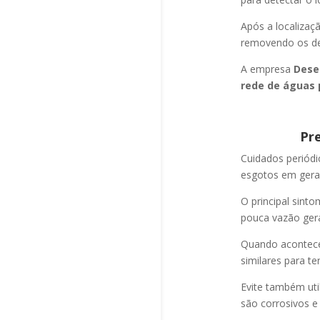
Após a localizaç
removendo os det
A empresa
Dese
rede de águas 
Pr
Cuidados periód
esgotos em geral
O principal sint
pouca vazão ger
Quando acontec
similares para t
Evite também uti
são corrosivos e