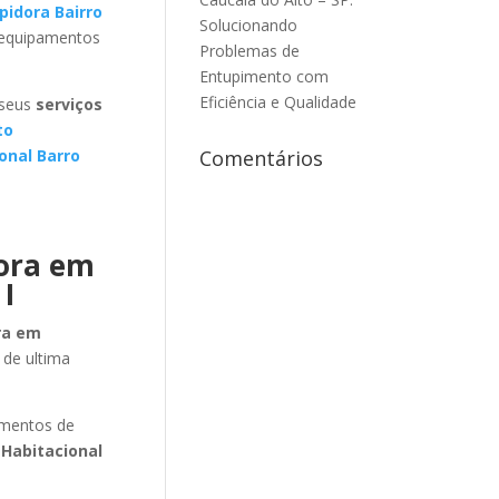
idora Bairro
Solucionando
 equipamentos
Problemas de
Entupimento com
Eficiência e Qualidade
 seus
serviços
to
onal Barro
Comentários
dora em
I
ra em
 de ultima
amentos de
 Habitacional