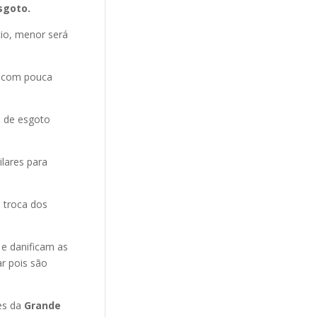
sgoto.
cio, menor será
e com pouca
o de esgoto
ilares para
 troca dos
 e danificam as
r pois são
es da
Grande