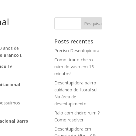
al
Posts recentes
0 anos de
Preciso Desentupidora
o Branco I
.
Como tirar o cheiro
co I
é
ruim do vaso em 13
minutos!
Desentupidora bairro
itacional
cuidando do litoral sul .
Na área de
ossuímos
desentupimento
Ralo com cheiro ruim ?
Como resolver
acional Barro
Desentupidora em
Caucaia do Alto – SP: