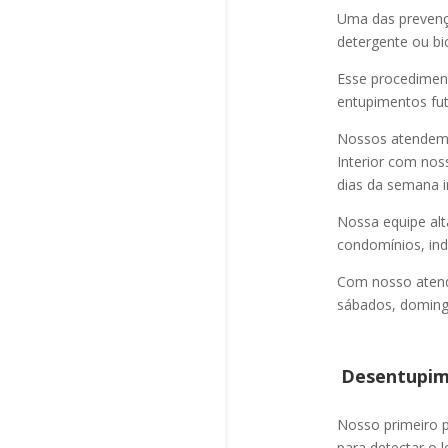
Uma das prevençõ
detergente ou bi
Esse procediment
entupimentos fut
Nossos atendem a
Interior com nos
dias da semana i
Nossa equipe alt
condomínios, indú
Com nosso atend
sábados, domingo
Desentupime
Nosso primeiro
para detectar o l