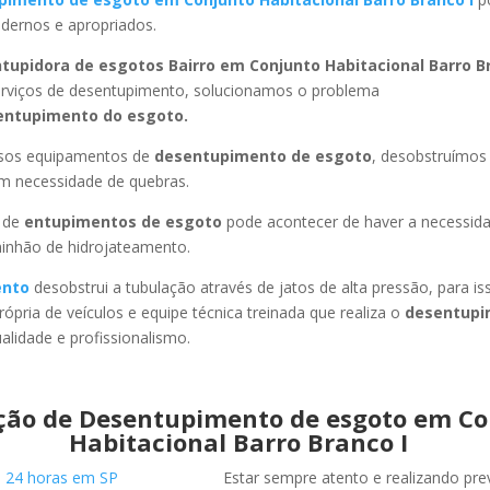
ernos e apropriados.
tupidora de esgotos Bairro em Conjunto Habitacional Barro Br
rviços de desentupimento, solucionamos o problema
entupimento do esgoto.
ssos equipamentos de
desentupimento de esgoto
, desobstruímo
em necessidade de quebras.
 de
entupimentos de esgoto
pode acontecer de haver a necessid
minhão de hidrojateamento.
ento
desobstrui a tubulação através de jatos de alta pressão, para 
ópria de veículos e equipe técnica treinada que realiza o
desentupi
lidade e profissionalismo.
ção de Desentupimento de esgoto em Co
Habitacional Barro Branco I
Estar sempre atento e realizando pr