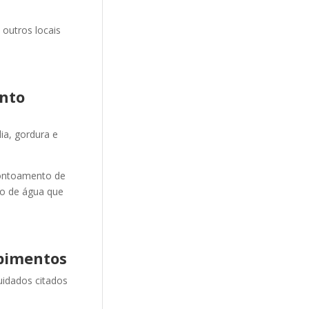
 outros locais
nto
ia, gordura e
ontoamento de
ão de água que
pimentos
uidados citados