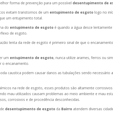
melhor forma de prevenção para um possível
desentupimento de e
icos evitam transtornos de um
entupimento de esgoto
logo no iní
que um entupimento total.
oma do
entupimento de esgoto
é quando a água desce lentament
flexo de esgoto.
azão lenta da rede de esgoto é primeiro sinal de que o encanament
er um
entupimento de esgoto
, nunca utilize arames, ferros ou sim
ir o encanamento.
oda caustica podem causar danos as tubulações sendo necessário a
uímicos na rede de esgoto, esses produtos são altamente corrosivos
ando mau utilizados causam problemas ao meio ambiente e mau esta
sos, corrosivos e de procedência desconhecidas.
 de
desentupimento de esgoto
da
Bairro
atendem diversas cidad