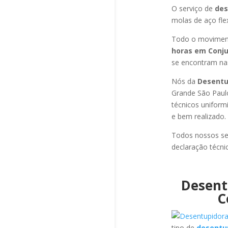
O serviço de
des
molas de aço fle
Todo o moviment
horas em Conju
se encontram nas
Nós da
Desentup
Grande São Paulo
técnicos uniform
e bem realizado.
Todos nossos se
declaração técni
Desent
Co
tipo de
desentup