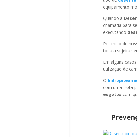
equipamento mod
Quando a
Desen
chamada para se
executando
des
Por meio de no
toda a sujeira s
Em alguns casos
utilização de ca
O
hidrojateam
com uma frota pr
esgotos
com qua
Preven