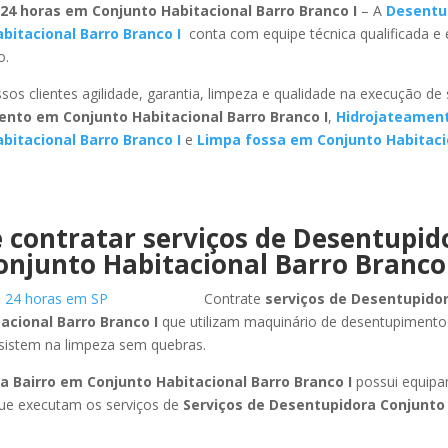
24 horas em Conjunto Habitacional Barro Branco I
– A
Desentup
bitacional Barro Branco I
conta com equipe técnica qualificada e
o.
sos clientes agilidade, garantia, limpeza e qualidade na execução de
nto em Conjunto Habitacional Barro Branco I
,
Hidrojateamen
bitacional Barro Branco I
e
Limpa fossa em Conjunto Habitaci
 contratar serviços de Desentupi
onjunto Habitacional Barro Branco 
Contrate
serviços de Desentupido
acional Barro Branco I
que utilizam maquinário de desentupimento
sistem na limpeza sem quebras.
a Bairro em Conjunto Habitacional Barro Branco I
possui equip
que executam os serviços de
Serviços de Desentupidora Conjunto