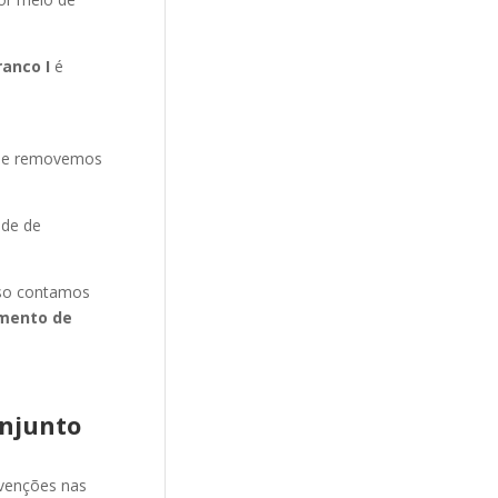
anco I
é
s e removemos
ade de
isso contamos
mento de
njunto
evenções nas