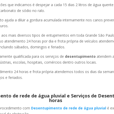
es que indicamos é despejar a cada 15 dias 2 litros de água quent
carbonato de sódio no ralo.
o ajuda a diluir a gordura acumulada internamente nos canos preve
uros.
os mais diversos tipos de entupimentos em toda Grande São Paulo, 
so atendimento 24 horas por dia e frota própria de veículos atende
ncluindo sábados, domingos e feriados.
amente qualificada para os serviços de
desentupimento
atendem a
strias, escolas, hospitais, comércios dentro outros locais.
imento 24 horas e frota própria atendemos todos os dias da semana
s e feriados.
nto de rede de água pluvial e Serviços de Desen
horas
 procedimento com
Desentupimento de rede de água pluvial
é ex
ocal da obstrução.