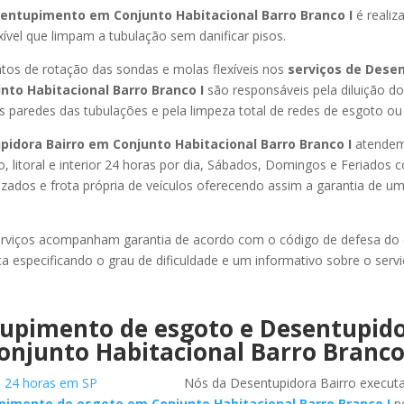
entupimento em Conjunto Habitacional Barro Branco I
é realiz
xível que limpam a tubulação sem danificar pisos.
os de rotação das sondas e molas flexíveis nos
serviços de Dese
nto Habitacional Barro Branco I
são responsáveis pela diluição do
 paredes das tubulações e pela limpeza total de redes de esgoto ou p
idora Bairro em Conjunto Habitacional Barro Branco I
atendem
, litoral e interior 24 horas por dia, Sábados, Domingos e Feriados
izados e frota própria de veículos oferecendo assim a garantia de um
rviços acompanham garantia de acordo com o código de defesa do
ca especificando o grau de dificuldade e um informativo sobre o servi
upimento de esgoto e Desentupid
njunto Habitacional Barro Branco
Nós da Desentupidora Bairro execut
imento de esgoto em Conjunto Habitacional Barro Branco I
po