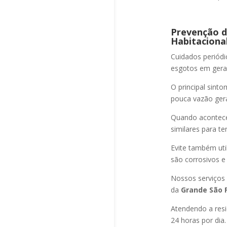
Prevenção d
Habitacional
Cuidados periód
esgotos em geral
O principal sint
pouca vazão ger
Quando acontec
similares para t
Evite também uti
são corrosivos e
Nossos serviços
da
Grande São P
Atendendo a resi
24 horas por dia.