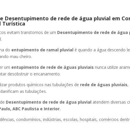
e Desentupimento de rede de água pluvial
em Co
 Turística
icos evitam transtornos de um
Desentupimento de rede de água 
.
oma do
entupimento de ramal pluvial
é quando a água descendo l
ando mau cheiro.
er um
entupimento de rede de águas pluviais
nunca utilize aram
entar desobstruir o encanamento.
lizar produtos químicos nas tubulações de
rede de águas pluviais
,
 danificam as tubulações.
 de
Desentupimento de rede de água pluvial
atendem diversas c
aulo, ABC Paulista e Interior.
dências, condomínios, indústrias, escolas, hospitais, comércios dentr