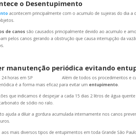
ntece o Desentupimento
nto
acontecem principalmente com o acumulo de sujeiras do dia a d
objetos.
os de canos
são causados principalmente devido ao acumulo e am
oam pelos canos gerando a obstrução que causa interrupção da vaz
s.
r manutenção periódica evitando entu
Além de todos os procedimentos e c
iódica é a forma mais eficaz para evitar um
entupimento
.
es que indicamos é despejar a cada 15 dias 2 litros de água quent
carbonato de sódio no ralo.
o ajuda a diluir a gordura acumulada internamente nos canos preve
uros.
os mais diversos tipos de entupimentos em toda Grande São Paulo, 