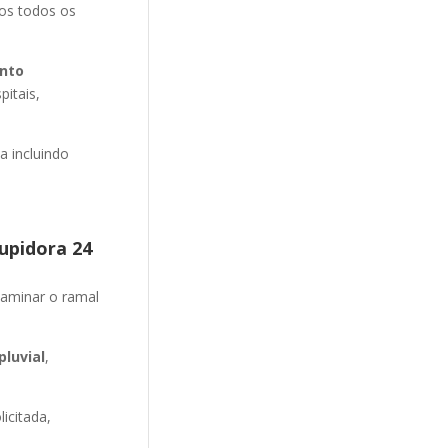
mos todos os
nto
pitais,
 incluindo
upidora 24
aminar o ramal
luvial
,
icitada,