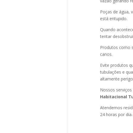
vazão gerando re
Poças de água, v
está entupido.
Quando acontec
tentar desobstru
Produtos como s
canos.
Evite produtos q
tubulações e qu
altamente perigo
Nossos serviços
Habitacional T
Atendemos residê
24 horas por dia.