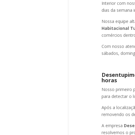
Interior com nos
dias da semana i
Nossa equipe alt
Habitacional T
comércios dentro
Com nosso atend
sábados, domingo
Desentupime
horas
Nosso primeiro
para detectar o l
Após a localizaç
removendo os det
A empresa
Dese
resolvemos o p