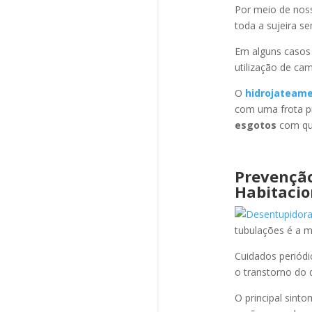
Por meio de no
toda a sujeira s
Em alguns casos
utilização de ca
O
hidrojateam
com uma frota pr
esgotos
com qua
Prevençã
Habitacio
tubulações é a 
Cuidados periód
o transtorno do 
O principal sint