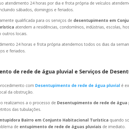
so atendimento 24 horas por dia e frota própria de veículos atende
ncluindo sábados, domingos e feriados.
amente qualificada para os serviços de
desentupimento
em Conju
urística
atendem a residências, condomínios, indústrias, escolas, hos
 outros locais.
imento 24 horas e frota própria atendemos todos os dias da semana
s e feriados.
nto de rede de água pluvial e Serviços de Desent
 procedimento com
Desentupimento de rede de água pluvial
é ex
ocal da obstrução.
ão realizamos a o processo de
Desentupimento de rede de água p
ritos das tubulações.
ntupidora Bairro
em Conjunto Habitacional Turística
quando sol
roblema de
entupimento de rede de águas pluviais
de imediato.