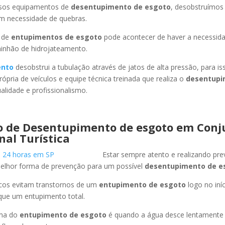
ssos equipamentos de
desentupimento de esgoto
, desobstruímo
em necessidade de quebras.
 de
entupimentos de esgoto
pode acontecer de haver a necessid
minhão de hidrojateamento.
ento
desobstrui a tubulação através de jatos de alta pressão, para 
ópria de veículos e equipe técnica treinada que realiza o
desentupi
lidade e profissionalismo.
o de Desentupimento de esgoto
em Conj
nal Turística
Estar sempre atento e realizando pr
melhor forma de prevenção para um possível
desentupimento de e
icos evitam transtornos de um
entupimento de esgoto
logo no iní
que um entupimento total.
oma do
entupimento de esgoto
é quando a água desce lentament