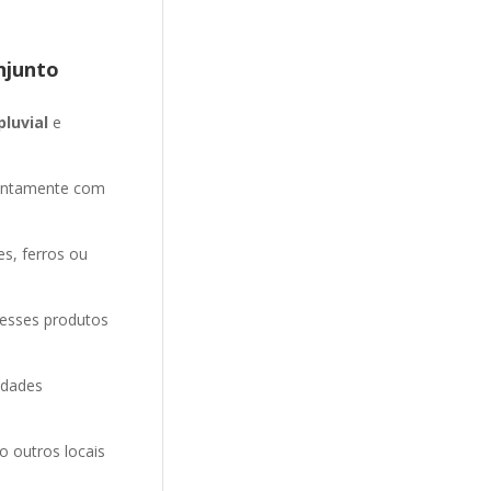
njunto
pluvial
e
entamente com
es, ferros ou
 esses produtos
idades
o outros locais