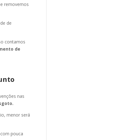
s e removemos
ade de
isso contamos
mento de
unto
evenções nas
sgoto.
cio, menor será
e com pouca