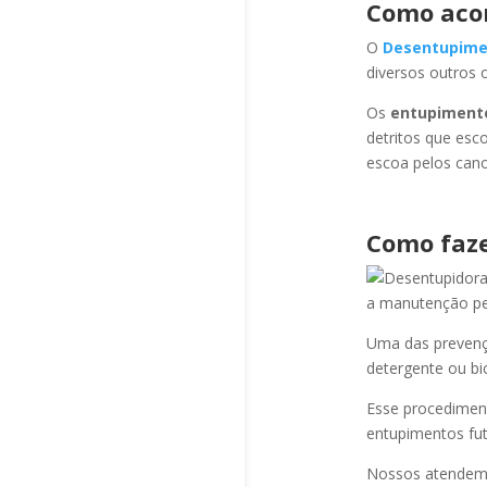
Como aco
O
Desentupime
diversos outros 
Os
entupiment
detritos que esc
escoa pelos cano
Como faze
a manutenção per
Uma das prevençõ
detergente ou bi
Esse procediment
entupimentos fut
Nossos atendem a