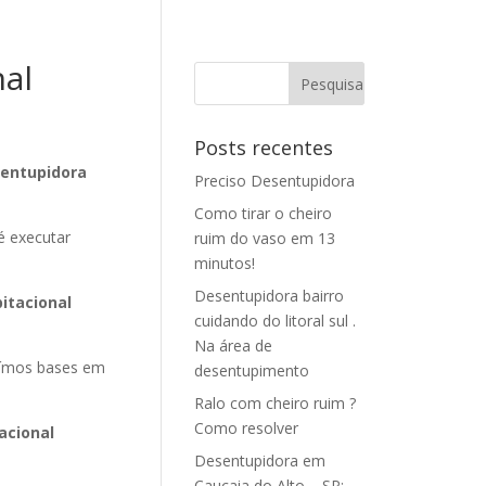
al
Posts recentes
sentupidora
Preciso Desentupidora
Como tirar o cheiro
é executar
ruim do vaso em 13
minutos!
Desentupidora bairro
itacional
cuidando do litoral sul .
Na área de
ímos bases em
desentupimento
Ralo com cheiro ruim ?
Como resolver
acional
Desentupidora em
Caucaia do Alto – SP: