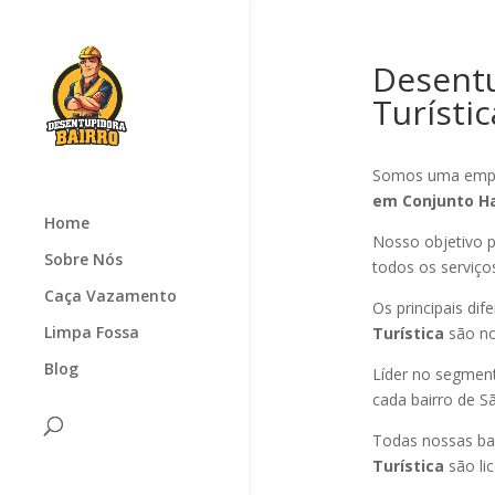
Desentu
Turístic
Somos uma empr
em Conjunto Ha
Home
Nosso objetivo p
Sobre Nós
todos os serviços
Caça Vazamento
Os principais di
Limpa Fossa
Turística
são no
Blog
Líder no segmen
cada bairro de S
Todas nossas ba
Turística
são li