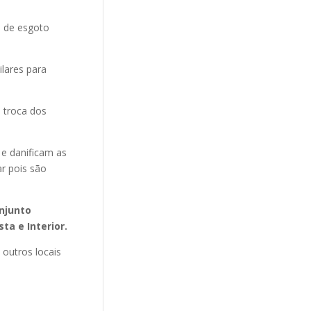
o de esgoto
ilares para
 troca dos
 e danificam as
r pois são
njunto
ta e Interior.
 outros locais