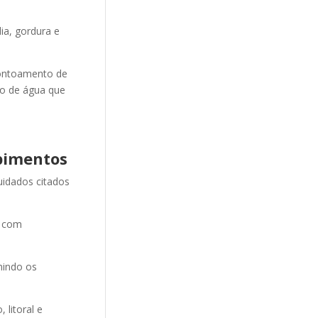
ia, gordura e
ontoamento de
ão de água que
pimentos
uidados citados
e com
nindo os
litoral e