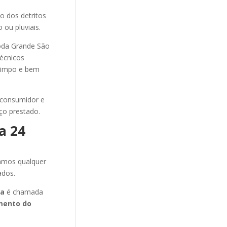
ão dos detritos
 ou pluviais.
oda Grande São
técnicos
 limpo e bem
 consumidor e
ço prestado.
a 24
amos qualquer
ados.
ca
é chamada
mento do