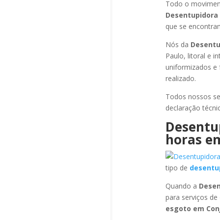
Todo o moviment
Desentupidora
que se encontram
Nós da
Desentu
Paulo, litoral e
uniformizados e 
realizado.
Todos nossos se
declaração técni
Desentu
horas
em
tipo de
desentu
Quando a
Desen
para serviços d
esgoto
em Conj