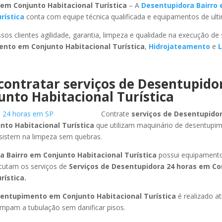
em Conjunto Habitacional Turística
– A
Desentupidora Bairro
rística
conta com equipe técnica qualificada e equipamentos de ult
sos clientes agilidade, garantia, limpeza e qualidade na execução de
mento
em Conjunto Habitacional Turística
,
Hidrojateamento
e
L
contratar serviços de Desentupido
nto Habitacional Turística
Contrate
serviços de Desentupidor
nto Habitacional Turística
que utilizam maquinário de desentupim
sistem na limpeza sem quebras.
a Bairro
em Conjunto Habitacional Turística
possui equipamento
cutam os serviços de
Serviços de Desentupidora 24 horas
em Co
rística
.
sentupimento
em Conjunto Habitacional Turística
é realizado a
limpam a tubulação sem danificar pisos.