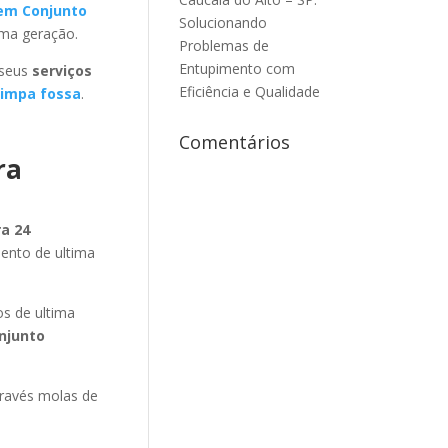
em Conjunto
Solucionando
ima geração.
Problemas de
Entupimento com
 seus
serviços
Eficiência e Qualidade
impa fossa
.
Comentários
ra
a 24
ento de ultima
s de ultima
njunto
través molas de