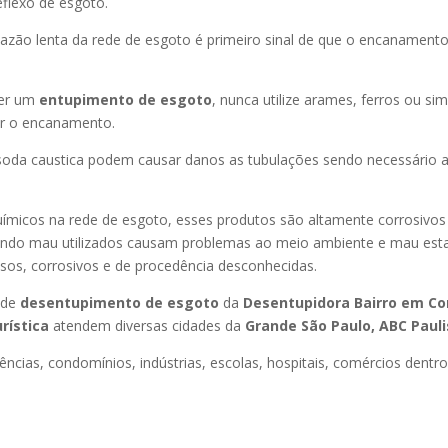
flexo de esgoto.
azão lenta da rede de esgoto é primeiro sinal de que o encanament
er um
entupimento de esgoto
, nunca utilize arames, ferros ou sim
ir o encanamento.
oda caustica podem causar danos as tubulações sendo necessário a
uímicos na rede de esgoto, esses produtos são altamente corrosivos
ando mau utilizados causam problemas ao meio ambiente e mau esta
sos, corrosivos e de procedência desconhecidas.
 de
desentupimento de esgoto
da
Desentupidora Bairro
em Co
urística
atendem diversas cidades da
Grande São Paulo, ABC Paulis
ncias, condomínios, indústrias, escolas, hospitais, comércios dentro