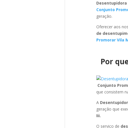
Desentupidora 
Conjunto Promor
geração.
Oferecer aos nos
de desentupime
Promorar Vila Ma
Por que
Conjunto Promor
que consistem n
A
Desentupidora
geração que exe
Iii.
O serviço de
des