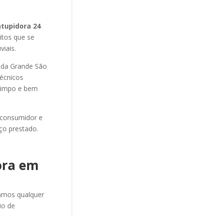
ntupidora 24
itos que se
iais.
da Grande São
técnicos
 limpo e bem
 consumidor e
ço prestado.
ora em
amos qualquer
io de