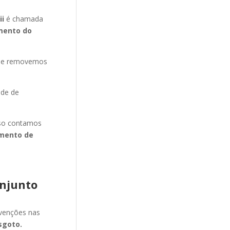
ii
é chamada
mento do
s e removemos
ade de
isso contamos
mento de
njunto
evenções nas
sgoto.