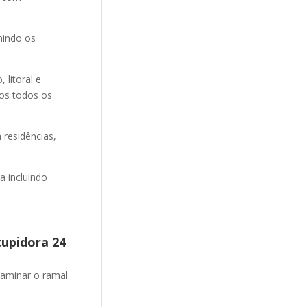
nindo os
litoral e
mos todos os
 residências,
 incluindo
tupidora 24
aminar o ramal