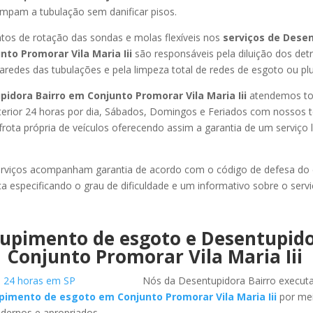
limpam a tubulação sem danificar pisos.
os de rotação das sondas e molas flexíveis nos
serviços de Dese
nto Promorar Vila Maria Iii
são responsáveis pela diluição dos detr
redes das tubulações e pela limpeza total de redes de esgoto ou pluv
idora Bairro em Conjunto Promorar Vila Maria Iii
atendemos to
 interior 24 horas por dia, Sábados, Domingos e Feriados com nossos 
frota própria de veículos oferecendo assim a garantia de um serviço
rviços acompanham garantia de acordo com o código de defesa do
ca especificando o grau de dificuldade e um informativo sobre o servi
upimento de esgoto e Desentupid
Conjunto Promorar Vila Maria Iii
Nós da Desentupidora Bairro execut
imento de esgoto em Conjunto Promorar Vila Maria Iii
por me
ernos e apropriados.