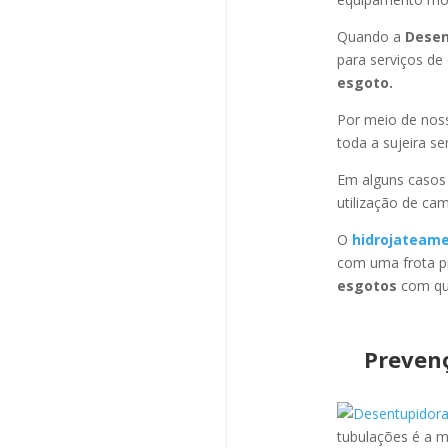
Quando a
Desen
para serviços d
esgoto.
Por meio de no
toda a sujeira s
Em alguns casos
utilização de ca
O
hidrojateam
com uma frota pr
esgotos
com qua
Preven
tubulações é a 