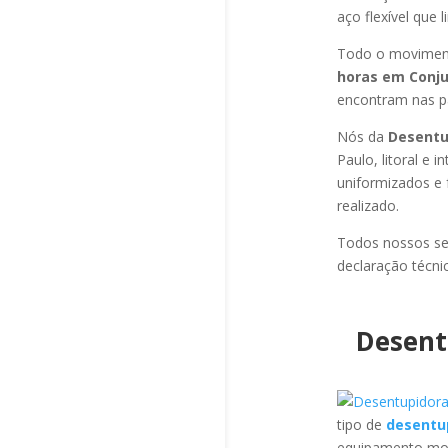
aço flexível que 
Todo o moviment
horas em Conju
encontram nas pa
Nós da
Desentup
Paulo, litoral e
uniformizados e 
realizado.
Todos nossos se
declaração técni
Desent
tipo de
desentup
equipamento mod