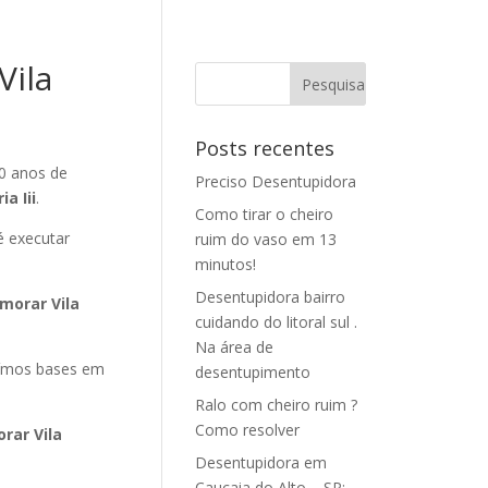
Vila
Posts recentes
0 anos de
Preciso Desentupidora
a Iii
.
Como tirar o cheiro
 executar
ruim do vaso em 13
minutos!
Desentupidora bairro
morar Vila
cuidando do litoral sul .
Na área de
ímos bases em
desentupimento
Ralo com cheiro ruim ?
Como resolver
rar Vila
Desentupidora em
Caucaia do Alto – SP: