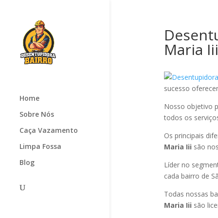
Desentu
Maria Ii
sucesso oferec
Home
Nosso objetivo p
Sobre Nós
todos os serviços
Caça Vazamento
Os principais di
Limpa Fossa
Maria Iii
são nos
Blog
Líder no segmen
cada bairro de S
Todas nossas ba
Maria Iii
são lic