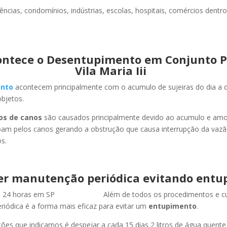
ncias, condomínios, indústrias, escolas, hospitais, comércios dentro
ntece o Desentupimento em Conjunto 
Vila Maria Iii
nto
acontecem principalmente com o acumulo de sujeiras do dia a d
objetos.
os de canos
são causados principalmente devido ao acumulo e am
oam pelos canos gerando a obstrução que causa interrupção da vaz
s.
er manutenção periódica evitando entu
Além de todos os procedimentos e c
iódica é a forma mais eficaz para evitar um
entupimento
.
es que indicamos é despejar a cada 15 dias 2 litros de água quent