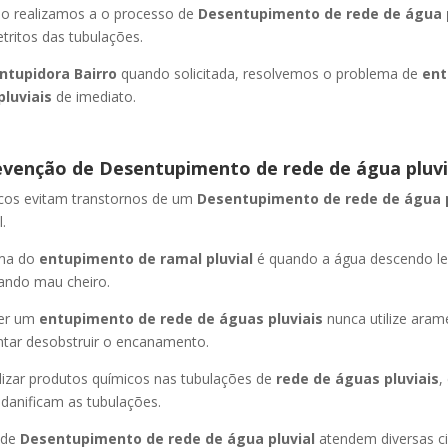
ão realizamos a o processo de
Desentupimento de rede de água p
ritos das tubulações.
ntupidora Bairro
quando solicitada, resolvemos o problema de
ent
pluviais
de imediato.
evenção de Desentupimento de rede de água pluvi
icos evitam transtornos de um
Desentupimento de rede de água 
.
oma do
entupimento de ramal pluvial
é quando a água descendo l
ando mau cheiro.
er um
entupimento de rede de águas pluviais
nunca utilize aram
entar desobstruir o encanamento.
lizar produtos químicos nas tubulações de
rede de águas pluviais
,
 danificam as tubulações.
 de
Desentupimento de rede de água pluvial
atendem diversas c