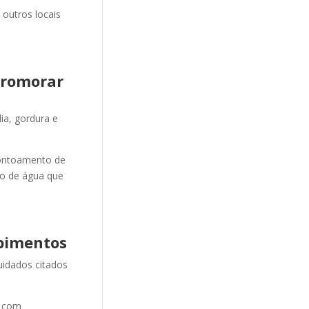
 outros locais
Promorar
ia, gordura e
ontoamento de
ão de água que
pimentos
uidados citados
e com