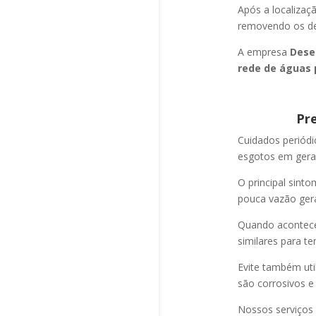
Após a localizaç
removendo os det
A empresa
Dese
rede de águas 
Pr
Cuidados periód
esgotos em geral
O principal sint
pouca vazão ger
Quando acontec
similares para t
Evite também uti
são corrosivos e
Nossos serviços