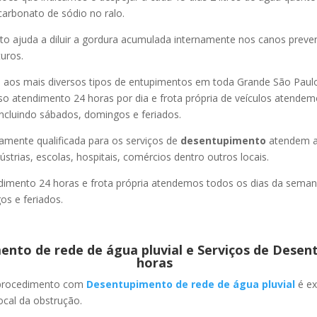
carbonato de sódio no ralo.
o ajuda a diluir a gordura acumulada internamente nos canos preve
uros.
os mais diversos tipos de entupimentos em toda Grande São Paulo, 
so atendimento 24 horas por dia e frota própria de veículos atende
ncluindo sábados, domingos e feriados.
amente qualificada para os serviços de
desentupimento
atendem a
strias, escolas, hospitais, comércios dentro outros locais.
imento 24 horas e frota própria atendemos todos os dias da semana
s e feriados.
nto de rede de água pluvial e Serviços de Desen
horas
 procedimento com
Desentupimento de rede de água pluvial
é ex
ocal da obstrução.