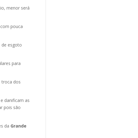
cio, menor será
e com pouca
o de esgoto
ilares para
 troca dos
 e danificam as
r pois são
es da
Grande