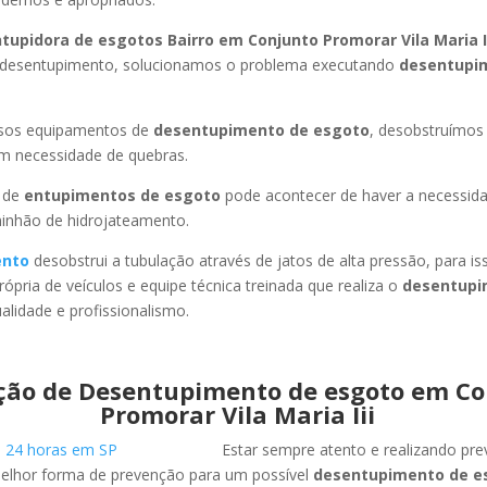
tupidora de esgotos Bairro em Conjunto Promorar Vila Maria I
e desentupimento, solucionamos o problema executando
desentupi
ssos equipamentos de
desentupimento de esgoto
, desobstruímo
em necessidade de quebras.
 de
entupimentos de esgoto
pode acontecer de haver a necessid
minhão de hidrojateamento.
ento
desobstrui a tubulação através de jatos de alta pressão, para 
ópria de veículos e equipe técnica treinada que realiza o
desentupi
lidade e profissionalismo.
ção de Desentupimento de esgoto em Co
Promorar Vila Maria Iii
Estar sempre atento e realizando pr
melhor forma de prevenção para um possível
desentupimento de e