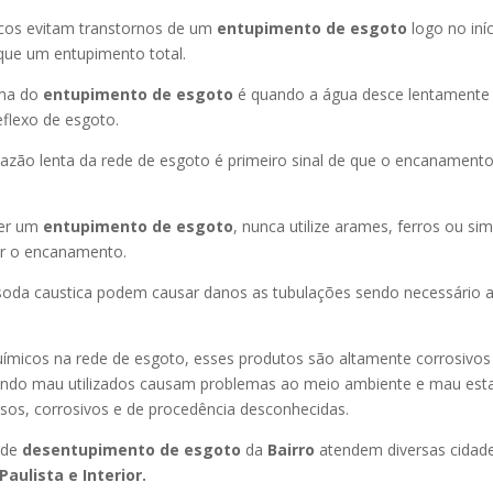
icos evitam transtornos de um
entupimento de esgoto
logo no iní
que um entupimento total.
oma do
entupimento de esgoto
é quando a água desce lentament
flexo de esgoto.
azão lenta da rede de esgoto é primeiro sinal de que o encanament
er um
entupimento de esgoto
, nunca utilize arames, ferros ou sim
ir o encanamento.
oda caustica podem causar danos as tubulações sendo necessário a
uímicos na rede de esgoto, esses produtos são altamente corrosivos
ando mau utilizados causam problemas ao meio ambiente e mau esta
sos, corrosivos e de procedência desconhecidas.
 de
desentupimento de esgoto
da
Bairro
atendem diversas cidad
Paulista e Interior.