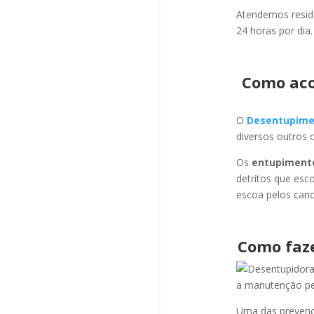
Atendemos residê
24 horas por dia.
Como aco
O
Desentupime
diversos outros 
Os
entupiment
detritos que esc
escoa pelos cano
Como faz
a manutenção per
Uma das prevençõ