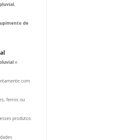
luvial
,
upimento de
al
pluvial
e
entamente com
es, ferros ou
 esses produtos
idades