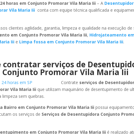
24 horas em Conjunto Promorar Vila Maria Iii
– A
Desentupidor
ar Vila Maria Iii
conta com equipe técnica qualificada e equipame
sos clientes agilidade, garantia, limpeza e qualidade na execução de
nto em Conjunto Promorar Vila Maria Iii
,
Hidrojateamento em
ria Iii
e
Limpa fossa em Conjunto Promorar Vila Maria Iii
.
 contratar serviços de Desentupi
Conjunto Promorar Vila Maria Iii
Contrate
serviços de Desentupido
ar Vila Maria Iii
que utilizam maquinário de desentupimento de u
a limpeza sem quebras.
 Bairro em Conjunto Promorar Vila Maria Iii
possui equipamento
cutam os serviços de
Serviços de Desentupidora Conjunto Promo
entupimento em Conjunto Promorar Vila Maria Iii
é realizado a