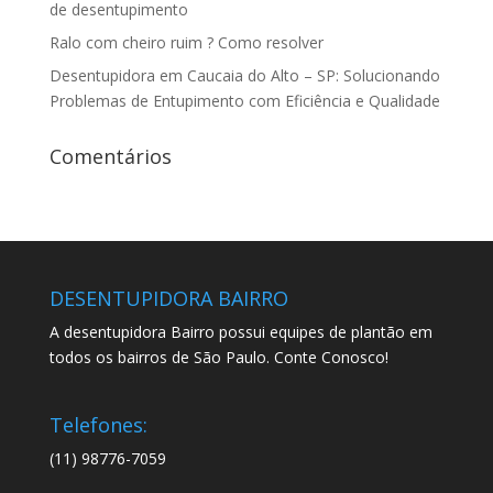
de desentupimento
Ralo com cheiro ruim ? Como resolver
Desentupidora em Caucaia do Alto – SP: Solucionando
Problemas de Entupimento com Eficiência e Qualidade
Comentários
DESENTUPIDORA BAIRRO
A desentupidora Bairro possui equipes de plantão em
todos os bairros de São Paulo. Conte Conosco!
Telefones:
(11) 98776-7059