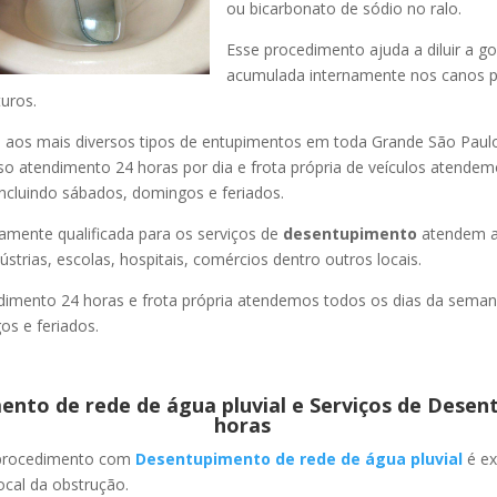
ou bicarbonato de sódio no ralo.
Esse procedimento ajuda a diluir a g
acumulada internamente nos canos p
uros.
os mais diversos tipos de entupimentos em toda Grande São Paulo, 
so atendimento 24 horas por dia e frota própria de veículos atende
ncluindo sábados, domingos e feriados.
amente qualificada para os serviços de
desentupimento
atendem a
strias, escolas, hospitais, comércios dentro outros locais.
imento 24 horas e frota própria atendemos todos os dias da semana
s e feriados.
nto de rede de água pluvial e Serviços de Desen
horas
 procedimento com
Desentupimento de rede de água pluvial
é ex
ocal da obstrução.