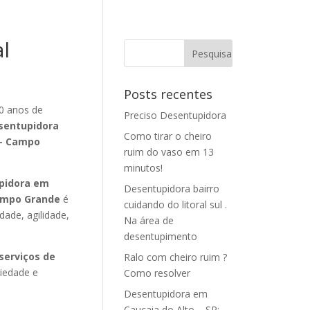
l
Posts recentes
0 anos de
Preciso Desentupidora
sentupidora
Como tirar o cheiro
 – Campo
ruim do vaso em 13
minutos!
pidora em
Desentupidora bairro
Campo Grande
é
cuidando do litoral sul .
dade, agilidade,
Na área de
desentupimento
serviços de
Ralo com cheiro ruim ?
iedade e
Como resolver
Desentupidora em
Caucaia do Alto – SP: