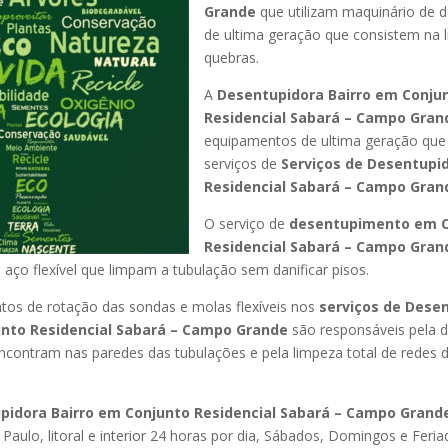
Grande
que utilizam maquinário de 
de ultima geração que consistem na
quebras.
A
Desentupidora Bairro em Conju
Residencial Sabará – Campo Gra
equipamentos de ultima geração que
serviços de
Serviços de Desentupi
Residencial Sabará – Campo Gran
O serviço de
desentupimento em C
Residencial Sabará – Campo Gra
 aço flexível que limpam a tubulação sem danificar pisos.
os de rotação das sondas e molas flexíveis nos
serviços de Dese
nto Residencial Sabará – Campo Grande
são responsáveis pela d
encontram nas paredes das tubulações e pela limpeza total de redes 
pidora Bairro em Conjunto Residencial Sabará – Campo Grand
Paulo, litoral e interior 24 horas por dia, Sábados, Domingos e Feri