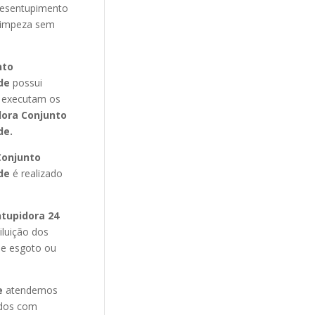
desentupimento
 limpeza sem
nto
nde
possui
 executam os
dora Conjunto
de.
onjunto
nde
é realizado
ntupidora 24
iluição dos
de esgoto ou
e
atendemos
ados com