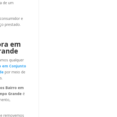
ia de um
 consumidor e
ço prestado.
ora em
rande
amos qualquer
o em Conjunto
de
por meio de
s.
os Bairro em
ampo Grande
é
mento,
s e removemos