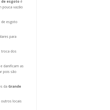
 de esgoto
é
m pouca vazão
o de esgoto
ilares para
 troca dos
 e danificam as
r pois são
es da
Grande
 outros locais