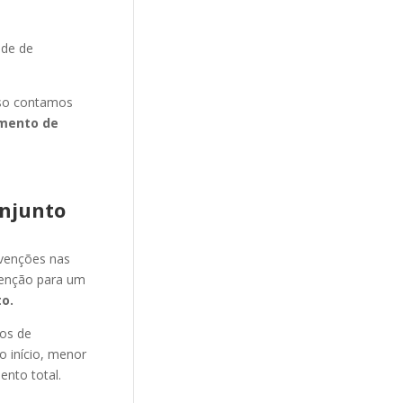
ade de
isso contamos
mento de
njunto
evenções nas
venção para um
o.
nos de
o início, menor
ento total.