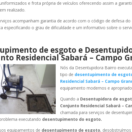
uniformizados e frota própria de veículos oferecendo assim a garant
bem realizado.
rviços acompanham garantia de acordo com o código de defesa do
ca especificando o grau de dificuldade e um informativo sobre o servi
upimento de esgoto e Desentupid
nto Residencial Sabará – Campo G
Nós da Desentupidora Bairro execut
tipo de
desentupimento de esgot
Residencial Sabará – Campo Gran
equipamento modernos e apropriado
Quando a
Desentupidora de esgot
Conjunto Residencial Sabará – C
chamada para serviços de desentupi
 problema executando
desentupimento do esgoto.
ssos equipamentos de
desentupimento de esgoto
, desobstruímo