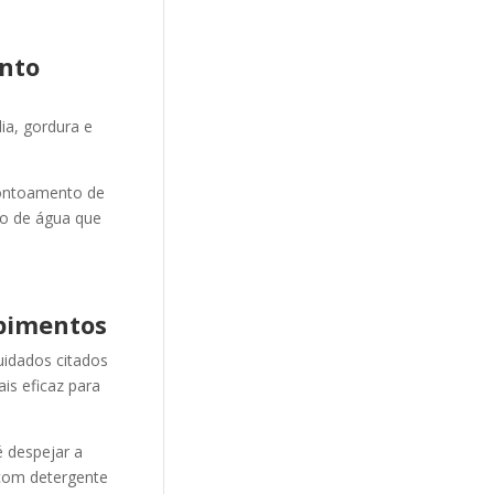
nto
ia, gordura e
ontoamento de
ão de água que
pimentos
uidados citados
is eficaz para
 despejar a
 com detergente