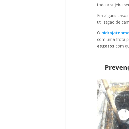
toda a sujeira s
Em alguns casos
utilização de ca
O
hidrojateam
com uma frota pr
esgotos
com qua
Preven