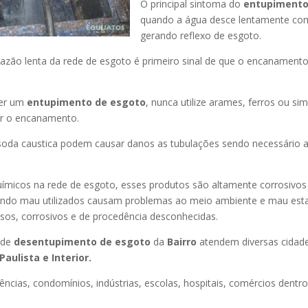
O principal sintoma do
entupimento
quando a água desce lentamente co
gerando reflexo de esgoto.
azão lenta da rede de esgoto é primeiro sinal de que o encanament
er um
entupimento de esgoto
, nunca utilize arames, ferros ou sim
ir o encanamento.
oda caustica podem causar danos as tubulações sendo necessário a
uímicos na rede de esgoto, esses produtos são altamente corrosivos
ando mau utilizados causam problemas ao meio ambiente e mau esta
sos, corrosivos e de procedência desconhecidas.
 de
desentupimento de esgoto
da
Bairro
atendem diversas cidad
Paulista e Interior.
ncias, condomínios, indústrias, escolas, hospitais, comércios dentro