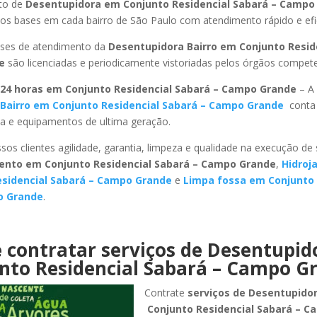
to de
Desentupidora em Conjunto Residencial Sabará – Campo
s bases em cada bairro de São Paulo com atendimento rápido e efi
ses de atendimento da
Desentupidora Bairro em Conjunto Resid
de
são licenciadas e periodicamente vistoriadas pelos órgãos compet
24 horas em Conjunto Residencial Sabará – Campo Grande
– A
Bairro em Conjunto Residencial Sabará – Campo Grande
conta
ada e equipamentos de ultima geração.
sos clientes agilidade, garantia, limpeza e qualidade na execução de
ento em Conjunto Residencial Sabará – Campo Grande
,
Hidroj
sidencial Sabará – Campo Grande
e
Limpa fossa em Conjunto 
o Grande
.
 contratar serviços de Desentupi
nto Residencial Sabará – Campo G
Contrate
serviços de Desentupido
Conjunto Residencial Sabará – C