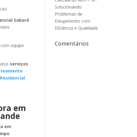
Solucionando
caz.
Problemas de
encial Sabará
Entupimento com
entes.
Eficiência e Qualidade
Comentários
 com equipe
 seus
serviços
ateamento
Residencial
dora em
rande
ra em
ampo