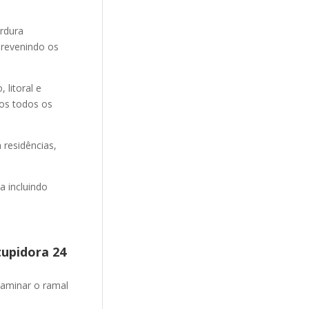
ordura
revenindo os
litoral e
mos todos os
 residências,
 incluindo
tupidora 24
aminar o ramal