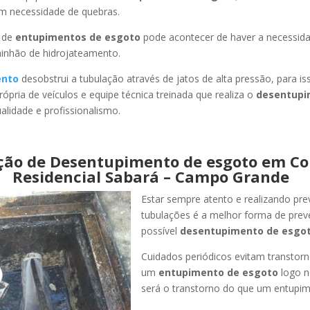
em necessidade de quebras.
 de
entupimentos de esgoto
pode acontecer de haver a necessid
minhão de hidrojateamento.
ento
desobstrui a tubulação através de jatos de alta pressão, para 
ópria de veículos e equipe técnica treinada que realiza o
desentupi
lidade e profissionalismo.
ção de Desentupimento de esgoto em Co
Residencial Sabará – Campo Grande
Estar sempre atento e realizando pr
tubulações é a melhor forma de pre
possível
desentupimento de esgot
Cuidados periódicos evitam transtor
um
entupimento de esgoto
logo n
será o transtorno do que um entupim