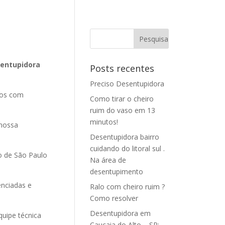
sentupidora
Posts recentes
Preciso Desentupidora
ços com
Como tirar o cheiro
ruim do vaso em 13
minutos!
nossa
Desentupidora bairro
cuidando do litoral sul .
o de São Paulo
Na área de
desentupimento
enciadas e
Ralo com cheiro ruim ?
Como resolver
Desentupidora em
uipe técnica
Caucaia do Alto – SP: