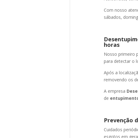
Com nosso atend
sábados, domingo
Desentupime
horas
Nosso primeiro
para detectar o l
Após a localizaç
removendo os det
A empresa
Dese
de
entupimento
Prevenção d
Cuidados periód
esgotos em geral