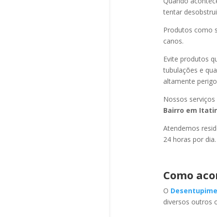
Quando acontec
tentar desobstru
Produtos como s
canos.
Evite produtos q
tubulações e qu
altamente perigo
Nossos serviços
Bairro
em Itat
Atendemos residê
24 horas por dia.
Como aco
O
Desentupime
diversos outros 