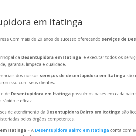
pidora em Itatinga
esa Com mais de 20 anos de sucesso oferecendo
serviços de De
rincipal da
Desentupidora em Itatinga
é executar todos os servi
ade, garantia, limpeza e qualidade.
ferenciais dos nossos
serviços de desentupidora em Itatinga
são 
promisso com seus clientes.
to de
Desentupidora em Itatinga
possuímos bases em cada bairr
rápido e eficaz.
ses de atendimento da
Desentupidora Bairro
em Itatinga
são lic
istoriadas pelos órgãos competentes.
em Itatinga
– A
Desentupidora Bairro
em Itatinga
conta com eq