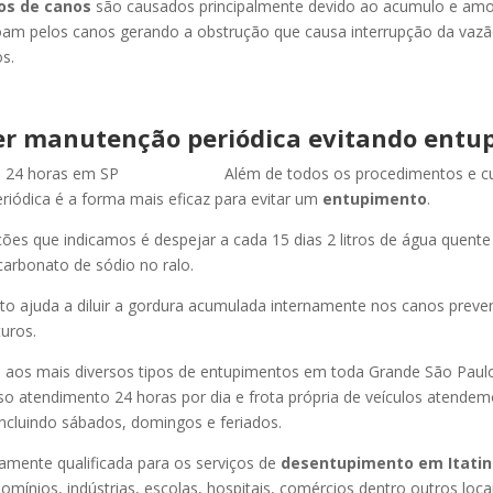
os de canos
são causados principalmente devido ao acumulo e am
oam pelos canos gerando a obstrução que causa interrupção da vaz
s.
r manutenção periódica evitando entu
Além de todos os procedimentos e c
iódica é a forma mais eficaz para evitar um
entupimento
.
es que indicamos é despejar a cada 15 dias 2 litros de água quent
carbonato de sódio no ralo.
o ajuda a diluir a gordura acumulada internamente nos canos preve
uros.
os mais diversos tipos de entupimentos em toda Grande São Paulo, 
so atendimento 24 horas por dia e frota própria de veículos atende
ncluindo sábados, domingos e feriados.
amente qualificada para os serviços de
desentupimento
em Itati
omínios, indústrias, escolas, hospitais, comércios dentro outros locai