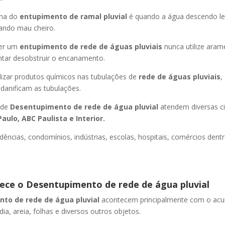
oma do
entupimento de ramal pluvial
é quando a água descendo l
ando mau cheiro.
er um
entupimento de rede de águas pluviais
nunca utilize aram
entar desobstruir o encanamento.
lizar produtos químicos nas tubulações de
rede de águas pluviais
,
 danificam as tubulações.
 de
Desentupimento de rede de água pluvial
atendem diversas c
aulo, ABC Paulista e Interior.
dências, condomínios, indústrias, escolas, hospitais, comércios dentr
ce o Desentupimento de rede de água pluvial
to de rede de água pluvial
acontecem principalmente com o ac
 dia, areia, folhas e diversos outros objetos.