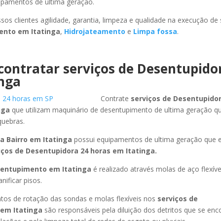
uipamentos de ultima geração.
sos clientes agilidade, garantia, limpeza e qualidade na execução de
mento
em Itatinga
,
Hidrojateamento
e
Limpa fossa
.
contratar serviços de Desentupido
inga
Contrate
serviços de Desentupidor
nga
que utilizam maquinário de desentupimento de ultima geração q
quebras.
a Bairro
em Itatinga
possui equipamentos de ultima geração que 
iços de Desentupidora 24 horas
em Itatinga
.
sentupimento
em Itatinga
é realizado através molas de aço flexív
ificar pisos.
os de rotação das sondas e molas flexíveis nos
serviços de
em Itatinga
são responsáveis pela diluição dos detritos que se en