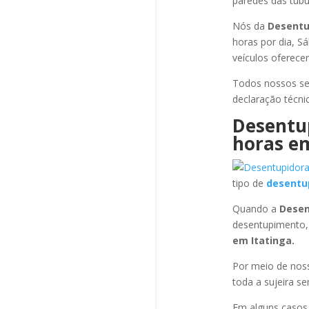
paredes das tubul
Nós da
Desentu
horas por dia, S
veículos oferece
Todos nossos se
declaração técni
Desentu
horas
em
tipo de
desentu
Quando a
Desen
desentupimento,
em Itatinga
.
Por meio de no
toda a sujeira s
Em alguns casos