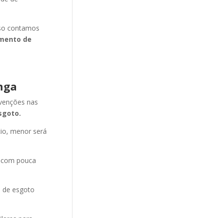
isso contamos
mento de
nga
evenções nas
sgoto.
cio, menor será
e com pouca
o de esgoto