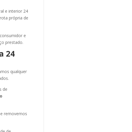
l e interior 24
rota própria de
 consumidor e
ço prestado.
a 24
amos qualquer
ados.
s de
o
s e removemos
ade de