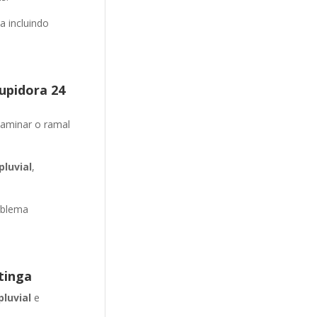
 incluindo
upidora 24
aminar o ramal
luvial
,
oblema
tinga
pluvial
e