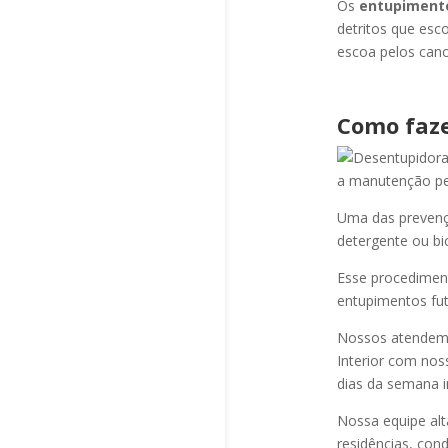
Os
entupiment
detritos que esc
escoa pelos cano
Como faze
a manutenção per
Uma das prevençõ
detergente ou bi
Esse procediment
entupimentos fut
Nossos atendem a
Interior com nos
dias da semana i
Nossa equipe alt
residências, cond