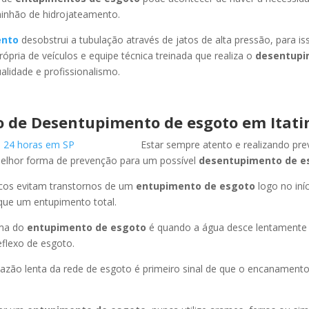
minhão de hidrojateamento.
ento
desobstrui a tubulação através de jatos de alta pressão, para 
ópria de veículos e equipe técnica treinada que realiza o
desentupi
lidade e profissionalismo.
o de Desentupimento de esgoto
em Itati
Estar sempre atento e realizando pr
melhor forma de prevenção para um possível
desentupimento de e
icos evitam transtornos de um
entupimento de esgoto
logo no iní
que um entupimento total.
oma do
entupimento de esgoto
é quando a água desce lentament
flexo de esgoto.
azão lenta da rede de esgoto é primeiro sinal de que o encanament