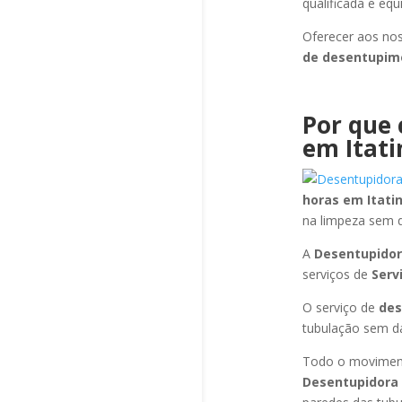
qualificada e eq
Oferecer aos nos
de desentupi
Por que 
em Itat
horas
em Itati
na limpeza sem 
A
Desentupidor
serviços de
Serv
O serviço de
de
tubulação sem dan
Todo o moviment
Desentupidora