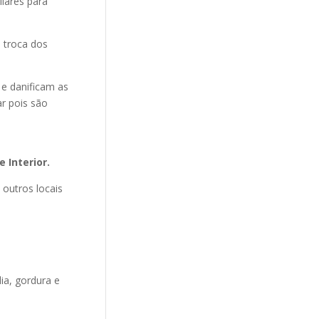
ilares para
 troca dos
 e danificam as
r pois são
 Interior.
 outros locais
ia, gordura e