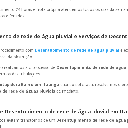
imento 24 horas e frota própria atendemos todos os dias da semana
s e feriados.
nto de rede de água pluvial e Serviços de Desent
 procedimento com
Desentupimento de rede de água pluvial
é ex
ocal da obstrução.
ão realizamos a o processo de
Desentupimento de rede de água p
ritos das tubulações.
ntupidora Bairro
em Itatinga
quando solicitada, resolvemos o pr
 de rede de águas pluviais
de imediato.
e Desentupimento de rede de água pluvial
em Ita
icos evitam transtornos de um
Desentupimento de rede de água 
.