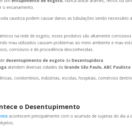
er um
entupimento de esgoto
, nunca utilize arames, ferros ou sim
ir o encanamento.
oda caustica podem causar danos as tubulações sendo necessário a
uímicos na rede de esgoto, esses produtos são altamente corrosivos
ando mau utilizados causam problemas ao meio ambiente e mau esta
sos, corrosivos e de procedência desconhecidas.
 de
desentupimento de esgoto
da
Desentupidora
inga
atendem diversas cidades da
Grande São Paulo, ABC Paulista e
ncias, condomínios, indústrias, escolas, hospitais, comércios dentro
ntece o Desentupimento
nto
acontecem principalmente com o acumulo de sujeiras do dia a d
objetos.