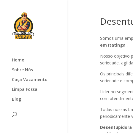
Desentu
Somos uma empr
em Itatinga
.
Nosso objetivo p
Home
seriedade, agilid
Sobre Nós
Os principais di
Caça Vazamento
seriedade e com
Limpa Fossa
Líder no segmen
com atendimento 
Blog
Todas nossas ba
periodicamente v
Desentupidora