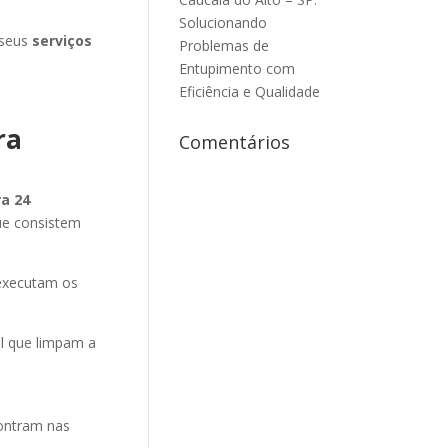
Solucionando
 seus
serviços
Problemas de
Entupimento com
Eficiência e Qualidade
ra
Comentários
a 24
ue consistem
executam os
el que limpam a
contram nas