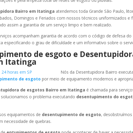
ações e pela limpeza total de redes de esgoto ou pluviais.
pidora Bairro
em Itatinga
atendemos toda Grande São Paulo, litora
ábados, Domingos e Feriados com nossos técnicos uniformizados e f
ndo assim a garantia de um serviço limpo e bem realizado.
rviços acompanham garantia de acordo com o código de defesa do
ca especificando o grau de dificuldade e um informativo sobre o servi
pimento de esgoto e Desentupidor
 Itatinga
Nós da Desentupidora Bairro execut
pimento de esgoto
por meio de equipamento modernos e apropri
tupidora de esgotos Bairro
em Itatinga
é chamada para serviço
 solucionamos o problema executando
desentupimento do esgot
ssos equipamentos de
desentupimento de esgoto
, desobstruímo
em necessidade de quebras.
 de
entupimentos de esgoto
pode acontecer de haver a necessid