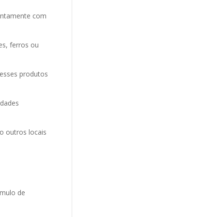
entamente com
es, ferros ou
 esses produtos
idades
o outros locais
umulo de