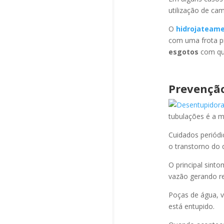
utilização de ca
O
hidrojateam
com uma frota pr
esgotos
com qua
Prevençã
tubulações é a 
Cuidados periód
o transtorno do 
O principal sint
vazão gerando re
Poças de água, v
está entupido.