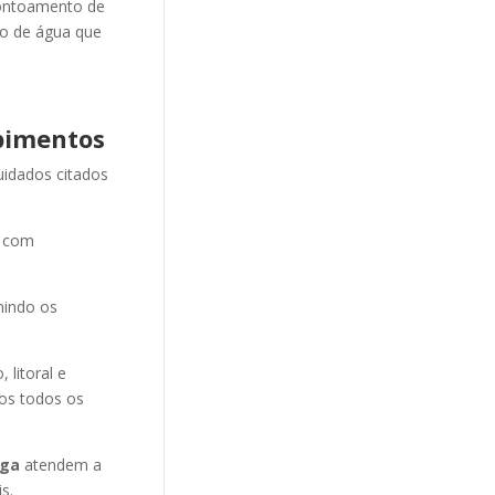
ontoamento de
ão de água que
pimentos
uidados citados
e com
nindo os
litoral e
mos todos os
nga
atendem a
s.