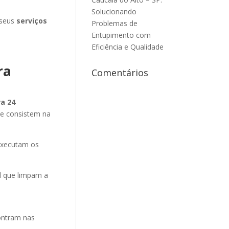
Solucionando
 seus
serviços
Problemas de
Entupimento com
Eficiência e Qualidade
ra
Comentários
a 24
ue consistem na
executam os
el que limpam a
contram nas