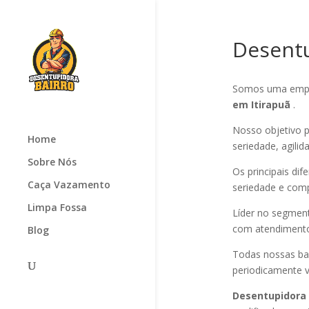
Desentu
Somos uma empr
em Itirapuã
.
Nosso objetivo p
Home
seriedade, agilid
Sobre Nós
Os principais di
Caça Vazamento
seriedade e com
Limpa Fossa
Líder no segmen
com atendimento 
Blog
Todas nossas ba
periodicamente v
Desentupidora