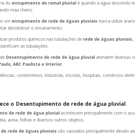
oma do
entupimento de ramal pluvial
é quando a água descendo l
ando mau cheiro.
er um
entupimento de rede de águas pluviais
nunca utilize aram
entar desobstruir o encanamento.
lizar produtos químicos nas tubulações de
rede de águas pluviais
,
 danificam as tubulações.
 de
Desentupimento de rede de água pluvial
atendem diversas c
aulo, ABC Paulista e Interior.
dências, condomínios, indústrias, escolas, hospitais, comércios dentr
ce o Desentupimento de rede de água pluvial
to de rede de água pluvial
acontecem principalmente com o ac
 dia, areia, folhas e diversos outros objetos.
de rede de águas pluviais
são causados principalmente devido a