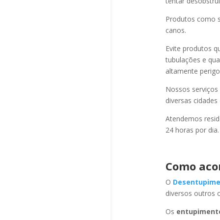
tentar desobstru
Produtos como s
canos.
Evite produtos q
tubulações e qu
altamente perigo
Nossos serviços
diversas cidades
Atendemos residê
24 horas por dia.
Como aco
O
Desentupime
diversos outros 
Os
entupiment