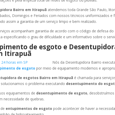
ações e pela limpeza total de redes de esgoto ou pluviais.
pidora Bairro
em Itirapuã
atendemos toda Grande São Paulo, litora
ábados, Domingos e Feriados com nossos técnicos uniformizados e f
ndo assim a garantia de um serviço limpo e bem realizado.
rviços acompanham garantia de acordo com o código de defesa do
ca especificando o grau de dificuldade e um informativo sobre o servi
pimento de esgoto e Desentupidor
 Itirapuã
Nós da Desentupidora Bairro execut
pimento de esgoto
por meio de equipamento modernos e apropri
tupidora de esgotos Bairro
em Itirapuã
é chamada para serviço
 solucionamos o problema executando
desentupimento do esgo
ssos equipamentos de
desentupimento de esgoto
, desobstruímo
em necessidade de quebras.
 de
entupimentos de esgoto
pode acontecer de haver a necessid
minhão de hidrojateamento.