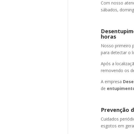
Com nosso atend
sábados, domingo
Desentupime
horas
Nosso primeiro
para detectar o l
Após a localizaç
removendo os det
A empresa
Dese
de
entupimento
Prevenção d
Cuidados periód
esgotos em geral