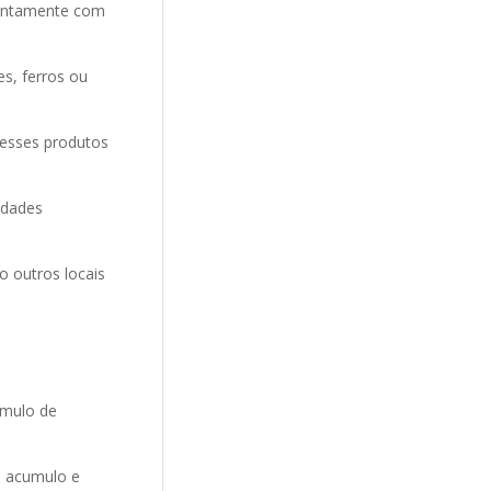
entamente com
es, ferros ou
 esses produtos
idades
o outros locais
umulo de
o acumulo e