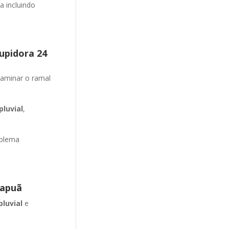
 incluindo
upidora 24
aminar o ramal
luvial
,
oblema
rapuã
pluvial
e