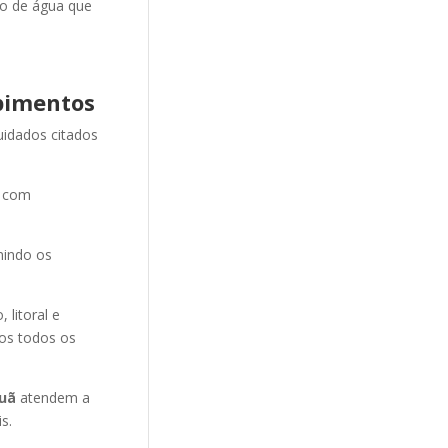
ão de água que
pimentos
uidados citados
e com
nindo os
litoral e
mos todos os
puã
atendem a
s.