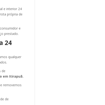
l e interior 24
rota própria de
 consumidor e
ço prestado.
a 24
amos qualquer
ados.
s de
to
em Itirapuã
.
s e removemos
ade de