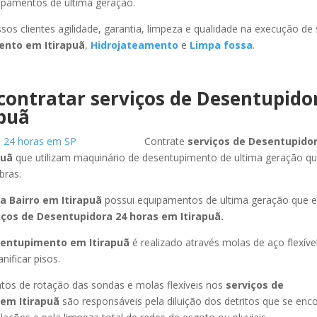
uipamentos de ultima geração.
sos clientes agilidade, garantia, limpeza e qualidade na execução de
mento
em Itirapuã
,
Hidrojateamento
e
Limpa fossa
.
contratar serviços de Desentupido
apuã
Contrate
serviços de Desentupidor
puã
que utilizam maquinário de desentupimento de ultima geração q
bras.
a Bairro
em Itirapuã
possui equipamentos de ultima geração que 
iços de Desentupidora 24 horas
em Itirapuã
.
sentupimento
em Itirapuã
é realizado através molas de aço flexív
ificar pisos.
os de rotação das sondas e molas flexíveis nos
serviços de
em Itirapuã
são responsáveis pela diluição dos detritos que se en