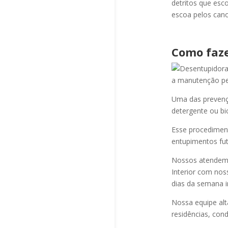
detritos que esc
escoa pelos cano
Como faze
a manutenção per
Uma das prevençõ
detergente ou bi
Esse procediment
entupimentos fut
Nossos atendem a
Interior com nos
dias da semana i
Nossa equipe alt
residências, cond