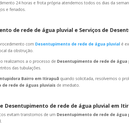
imento 24 horas e frota própria atendemos todos os dias da semana
s e feriados.
nto de rede de água pluvial e Serviços de Desent
 procedimento com
Desentupimento de rede de água pluvial
é ex
ocal da obstrução.
ão realizamos a o processo de
Desentupimento de rede de água p
ritos das tubulações.
ntupidora Bairro
em Itirapuã
quando solicitada, resolvemos o pr
 de rede de águas pluviais
de imediato.
e Desentupimento de rede de água pluvial
em Iti
icos evitam transtornos de um
Desentupimento de rede de água 
.