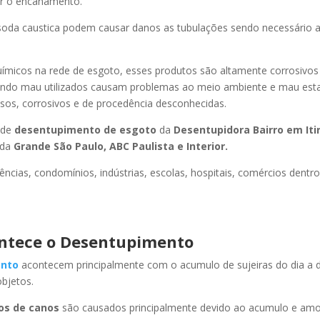
ir o encanamento.
oda caustica podem causar danos as tubulações sendo necessário a
uímicos na rede de esgoto, esses produtos são altamente corrosivos
ando mau utilizados causam problemas ao meio ambiente e mau esta
sos, corrosivos e de procedência desconhecidas.
 de
desentupimento de esgoto
da
Desentupidora Bairro
em It
 da
Grande São Paulo, ABC Paulista e Interior.
ncias, condomínios, indústrias, escolas, hospitais, comércios dentro
ntece o Desentupimento
nto
acontecem principalmente com o acumulo de sujeiras do dia a d
objetos.
os de canos
são causados principalmente devido ao acumulo e am