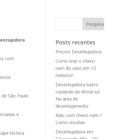
sentupidora
Posts recentes
Preciso Desentupidora
ços com
Como tirar o cheiro
ruim do vaso em 13
minutos!
nossa
Desentupidora bairro
cuidando do litoral sul .
 de São Paulo
Na área de
desentupimento
enciadas e
Ralo com cheiro ruim ?
Como resolver
Desentupidora em
uipe técnica
Caucaia do Alto – SP: