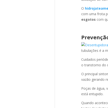
O
hidrojateam
com uma frota pr
esgotos
com qua
Prevençã
tubulações é a 
Cuidados periód
o transtorno do 
O principal sint
vazão gerando re
Poças de água, v
está entupido.
Quando acontec