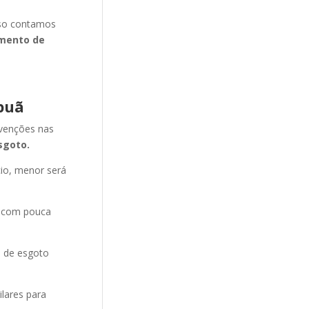
isso contamos
mento de
puã
evenções nas
sgoto.
cio, menor será
e com pouca
o de esgoto
ilares para