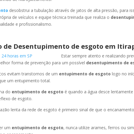
ento
desobstrui a tubulação através de jatos de alta pressão, para 
ópria de veículos e equipe técnica treinada que realiza o
desentupi
lidade e profissionalismo.
o de Desentupimento de esgoto
em Itira
Estar sempre atento e realizando pr
melhor forma de prevenção para um possível
desentupimento de e
icos evitam transtornos de um
entupimento de esgoto
logo no iní
que um entupimento total.
oma do
entupimento de esgoto
é quando a água desce lentament
flexo de esgoto.
azão lenta da rede de esgoto é primeiro sinal de que o encanament
er um
entupimento de esgoto
, nunca utilize arames, ferros ou sim