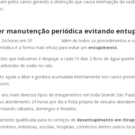
oam pelos canos gerando a obstrução que causa interrupção da vaz
s.
r manutenção periódica evitando entu
Além de todos os procedimentos e c
iódica é a forma mais eficaz para evitar um
entupimento
.
es que indicamos é despejar a cada 15 dias 2 litros de água quent
carbonato de sódio no ralo.
o ajuda a diluir a gordura acumulada internamente nos canos preve
uros.
os mais diversos tipos de entupimentos em toda Grande São Paulo, 
so atendimento 24 horas por dia e frota própria de veículos atende
ncluindo sábados, domingos e feriados.
amente qualificada para os serviços de
desentupimento
em Itira
omínios, indústrias, escolas, hospitais, comércios dentro outros locai