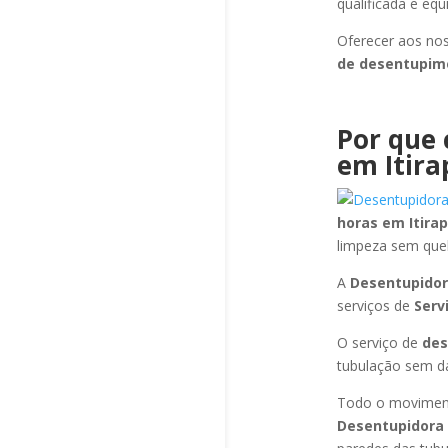
qualificada e eq
Oferecer aos nos
de desentupi
Por que 
em Itir
horas
em Itira
limpeza sem que
A
Desentupidor
serviços de
Serv
O serviço de
de
tubulação sem dan
Todo o moviment
Desentupidora