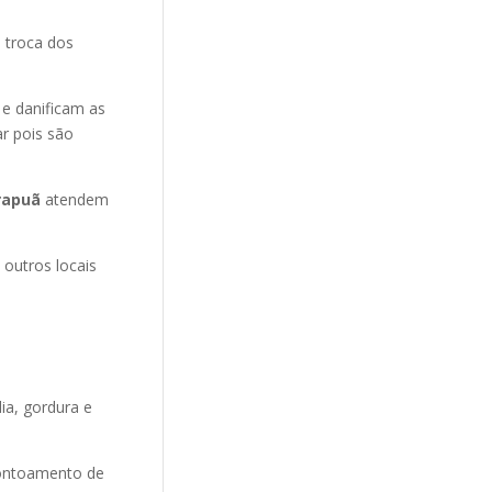
 troca dos
 e danificam as
r pois são
irapuã
atendem
 outros locais
ia, gordura e
ontoamento de