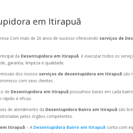
pidora em Itirapuã
esa Com mais de 20 anos de sucesso oferecendo
serviços de De
rincipal da
Desentupidora em Itirapuã
é executar todos os servi
ade, garantia, limpeza e qualidade.
ferenciais dos nossos
serviços de desentupidora em Itirapuã
são 
promisso com seus clientes.
to de
Desentupidora em Itirapuã
possuímos bases em cada bairro
rápido e eficaz.
ses de atendimento da
Desentupidora Bairro
em Itirapuã
são lic
istoriadas pelos órgãos competentes.
em Itirapuã
– A
Desentupidora Bairro
em Itirapuã
conta com eq