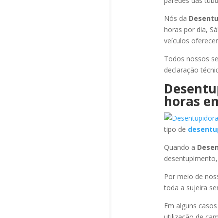
paredes das tubul
Nós da
Desentu
horas por dia, S
veículos oferece
Todos nossos se
declaração técni
Desentu
horas
em
tipo de
desentu
Quando a
Desen
desentupimento,
Por meio de no
toda a sujeira s
Em alguns casos
utilização de ca