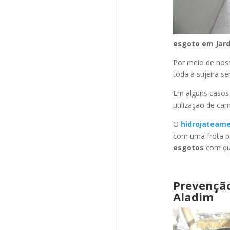
esgoto
em Jar
Por meio de no
toda a sujeira s
Em alguns casos
utilização de ca
O
hidrojateam
com uma frota pr
esgotos
com qua
Prevençã
Aladim