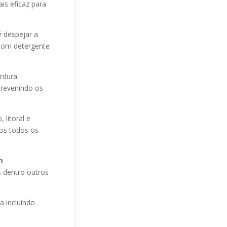
is eficaz para
 despejar a
 com detergente
ordura
revenindo os
litoral e
mos todos os
m
s dentro outros
 incluindo