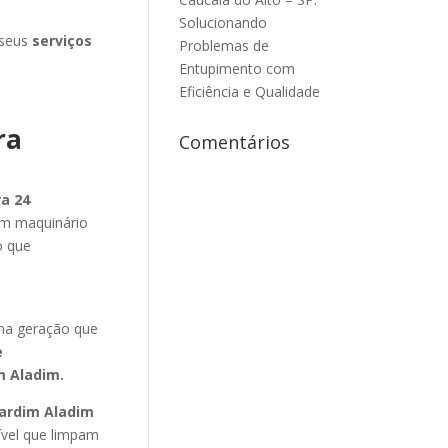
Solucionando
 seus
serviços
Problemas de
Entupimento com
Eficiência e Qualidade
ra
Comentários
a 24
zam maquinário
o que
m
ma geração que
e
m Aladim
.
ardim Aladim
ível que limpam