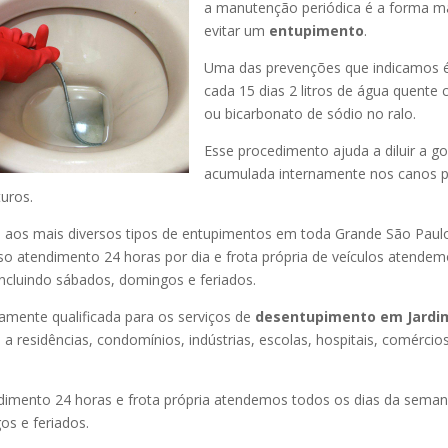
a manutenção periódica é a forma ma
evitar um
entupimento
.
Uma das prevenções que indicamos é
cada 15 dias 2 litros de água quente
ou bicarbonato de sódio no ralo.
Esse procedimento ajuda a diluir a g
acumulada internamente nos canos p
uros.
os mais diversos tipos de entupimentos em toda Grande São Paulo, 
so atendimento 24 horas por dia e frota própria de veículos atende
ncluindo sábados, domingos e feriados.
amente qualificada para os serviços de
desentupimento
em Jardi
a residências, condomínios, indústrias, escolas, hospitais, comércio
imento 24 horas e frota própria atendemos todos os dias da semana
s e feriados.