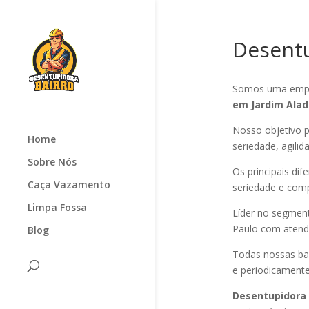
Desentu
Somos uma empr
em Jardim Ala
Nosso objetivo p
Home
seriedade, agilid
Sobre Nós
Os principais di
Caça Vazamento
seriedade e com
Limpa Fossa
Líder no segmen
Paulo com atendi
Blog
Todas nossas ba
e periodicamente
Desentupidora