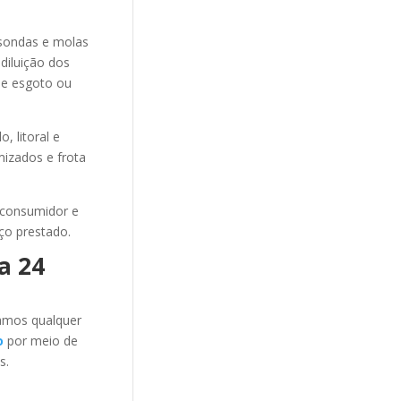
sondas e molas
diluição dos
de esgoto ou
 litoral e
mizados e frota
 consumidor e
ço prestado.
a 24
amos qualquer
o
por meio de
s.