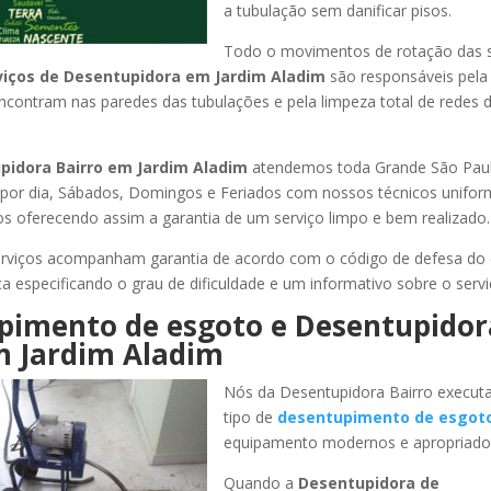
a tubulação sem danificar pisos.
Todo o movimentos de rotação das 
viços de Desentupidora
em Jardim Aladim
são responsáveis pela 
encontram nas paredes das tubulações e pela limpeza total de redes 
pidora Bairro
em Jardim Aladim
atendemos toda Grande São Paulo,
s por dia, Sábados, Domingos e Feriados com nossos técnicos unifor
los oferecendo assim a garantia de um serviço limpo e bem realizado.
rviços acompanham garantia de acordo com o código de defesa do
ca especificando o grau de dificuldade e um informativo sobre o servi
pimento de esgoto e Desentupidor
 Jardim Aladim
Nós da Desentupidora Bairro execut
tipo de
desentupimento de esgot
equipamento modernos e apropriado
Quando a
Desentupidora de