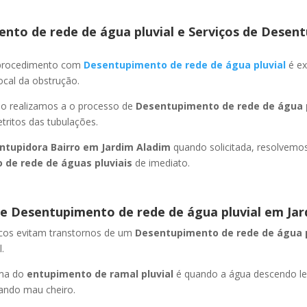
nto de rede de água pluvial e Serviços de Desent
 procedimento com
Desentupimento de rede de água pluvial
é ex
ocal da obstrução.
ão realizamos a o processo de
Desentupimento de rede de água p
ritos das tubulações.
ntupidora Bairro
em Jardim Aladim
quando solicitada, resolvemo
 de rede de águas pluviais
de imediato.
e Desentupimento de rede de água pluvial
em Jar
icos evitam transtornos de um
Desentupimento de rede de água 
.
oma do
entupimento de ramal pluvial
é quando a água descendo l
ando mau cheiro.