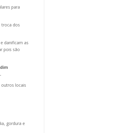
ilares para
 troca dos
 e danificam as
r pois são
rdim
.
 outros locais
ia, gordura e