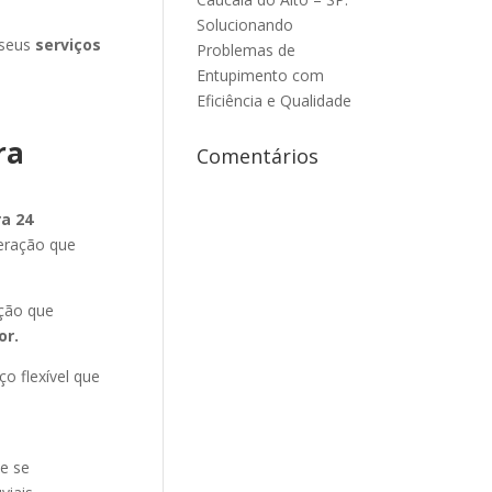
Solucionando
 seus
serviços
Problemas de
Entupimento com
Eficiência e Qualidade
ra
Comentários
a 24
geração que
ção que
or
.
ço flexível que
ue se