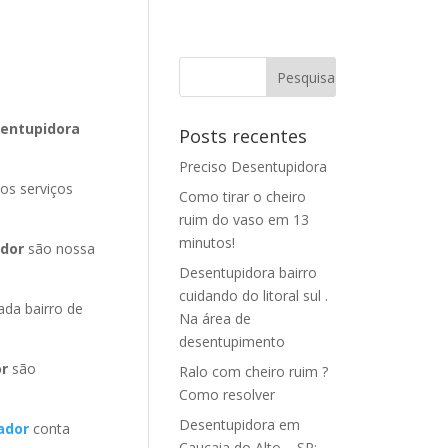
sentupidora
Posts recentes
Preciso Desentupidora
os serviços
Como tirar o cheiro
ruim do vaso em 13
minutos!
ador
são nossa
Desentupidora bairro
cuidando do litoral sul .
da bairro de
Na área de
desentupimento
or
são
Ralo com cheiro ruim ?
Como resolver
Desentupidora em
ador
conta
Caucaia do Alto – SP: