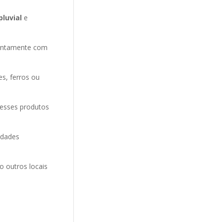
pluvial
e
entamente com
es, ferros ou
 esses produtos
idades
o outros locais