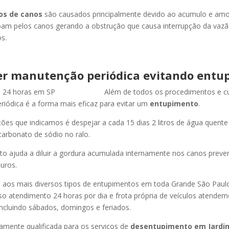
os de canos
são causados principalmente devido ao acumulo e am
oam pelos canos gerando a obstrução que causa interrupção da vaz
s.
r manutenção periódica evitando entu
Além de todos os procedimentos e c
iódica é a forma mais eficaz para evitar um
entupimento
.
es que indicamos é despejar a cada 15 dias 2 litros de água quent
carbonato de sódio no ralo.
o ajuda a diluir a gordura acumulada internamente nos canos preve
uros.
os mais diversos tipos de entupimentos em toda Grande São Paulo, 
so atendimento 24 horas por dia e frota própria de veículos atende
ncluindo sábados, domingos e feriados.
amente qualificada para os serviços de
desentupimento
em Jardi