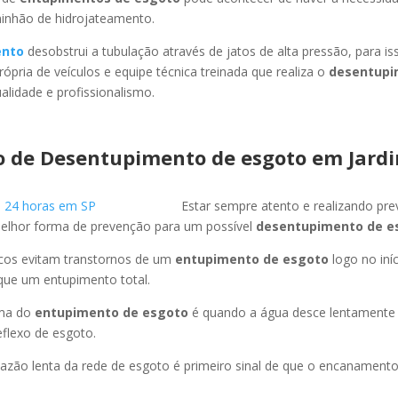
minhão de hidrojateamento.
ento
desobstrui a tubulação através de jatos de alta pressão, para 
ópria de veículos e equipe técnica treinada que realiza o
desentupi
lidade e profissionalismo.
o de Desentupimento de esgoto
em Jard
Estar sempre atento e realizando pr
melhor forma de prevenção para um possível
desentupimento de e
icos evitam transtornos de um
entupimento de esgoto
logo no iní
que um entupimento total.
oma do
entupimento de esgoto
é quando a água desce lentament
flexo de esgoto.
azão lenta da rede de esgoto é primeiro sinal de que o encanament