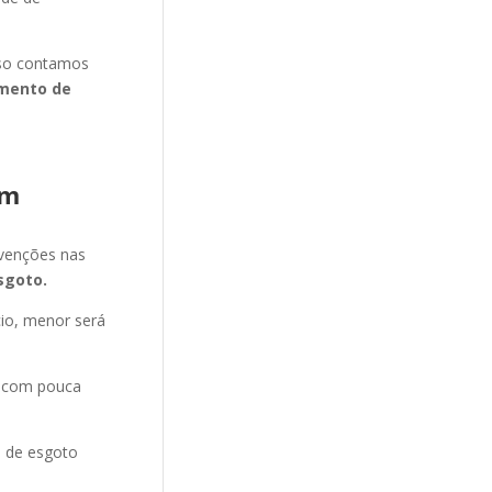
isso contamos
mento de
im
evenções nas
sgoto.
cio, menor será
e com pouca
o de esgoto