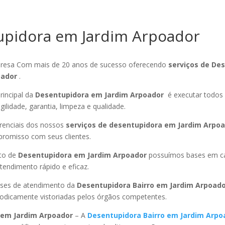
upidora em Jardim Arpoador
esa Com mais de 20 anos de sucesso oferecendo
serviços de De
oador
.
rincipal da
Desentupidora em Jardim Arpoador
é executar todos 
ilidade, garantia, limpeza e qualidade.
ferenciais dos nossos
serviços de desentupidora em Jardim Arpo
promisso com seus clientes.
to de
Desentupidora em Jardim Arpoador
possuímos bases em ca
endimento rápido e eficaz.
ses de atendimento da
Desentupidora Bairro
em Jardim Arpoad
riodicamente vistoriadas pelos órgãos competentes.
em Jardim Arpoador
– A
Desentupidora Bairro
em Jardim Arpo