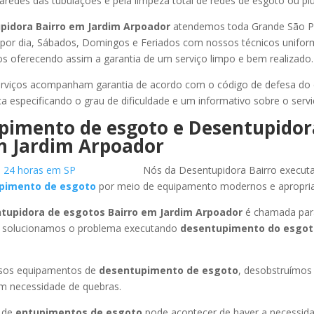
redes das tubulações e pela limpeza total de redes de esgoto ou pluv
pidora Bairro
em Jardim Arpoador
atendemos toda Grande São Pau
s por dia, Sábados, Domingos e Feriados com nossos técnicos unifor
los oferecendo assim a garantia de um serviço limpo e bem realizado.
rviços acompanham garantia de acordo com o código de defesa do
ca especificando o grau de dificuldade e um informativo sobre o servi
pimento de esgoto e Desentupidor
 Jardim Arpoador
Nós da Desentupidora Bairro execut
pimento de esgoto
por meio de equipamento modernos e apropri
tupidora de esgotos Bairro
em Jardim Arpoador
é chamada para
 solucionamos o problema executando
desentupimento do esgo
ssos equipamentos de
desentupimento de esgoto
, desobstruímo
em necessidade de quebras.
 de
entupimentos de esgoto
pode acontecer de haver a necessid