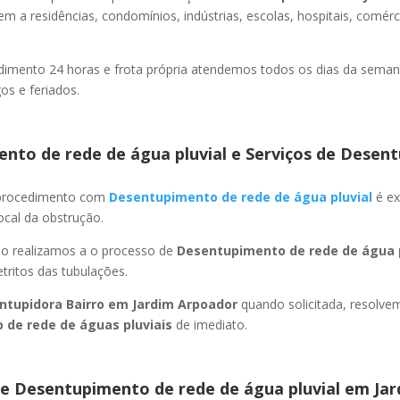
m a residências, condomínios, indústrias, escolas, hospitais, comérc
imento 24 horas e frota própria atendemos todos os dias da semana
s e feriados.
nto de rede de água pluvial e Serviços de Desent
 procedimento com
Desentupimento de rede de água pluvial
é ex
ocal da obstrução.
ão realizamos a o processo de
Desentupimento de rede de água p
ritos das tubulações.
ntupidora Bairro
em Jardim Arpoador
quando solicitada, resolv
 de rede de águas pluviais
de imediato.
e Desentupimento de rede de água pluvial
em Jar