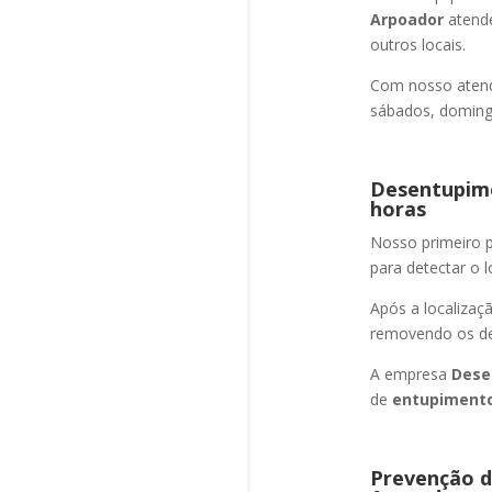
Arpoador
atende
outros locais.
Com nosso atend
sábados, domingo
Desentupime
horas
Nosso primeiro
para detectar o l
Após a localizaç
removendo os det
A empresa
Dese
de
entupimento
Prevenção d