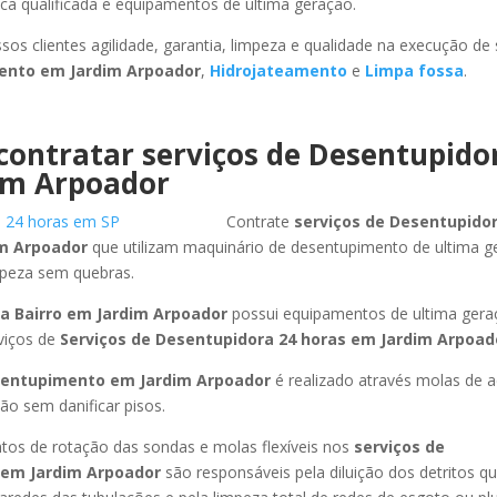
ca qualificada e equipamentos de ultima geração.
sos clientes agilidade, garantia, limpeza e qualidade na execução de
mento
em Jardim Arpoador
,
Hidrojateamento
e
Limpa fossa
.
contratar serviços de Desentupido
im Arpoador
Contrate
serviços de Desentupidor
m Arpoador
que utilizam maquinário de desentupimento de ultima 
mpeza sem quebras.
a Bairro
em Jardim Arpoador
possui equipamentos de ultima gera
viços de
Serviços de Desentupidora 24 horas
em Jardim Arpoad
sentupimento
em Jardim Arpoador
é realizado através molas de a
ão sem danificar pisos.
os de rotação das sondas e molas flexíveis nos
serviços de
em Jardim Arpoador
são responsáveis pela diluição dos detritos q