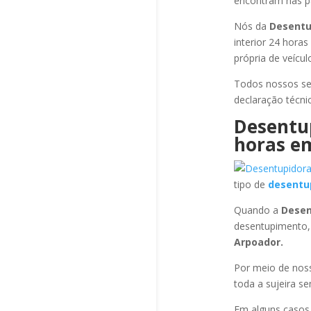
encontram nas pa
Nós da
Desentu
interior 24 hora
própria de veícu
Todos nossos se
declaração técni
Desentu
horas
em
tipo de
desentu
Quando a
Desen
desentupimento,
Arpoador
.
Por meio de no
toda a sujeira s
Em alguns casos