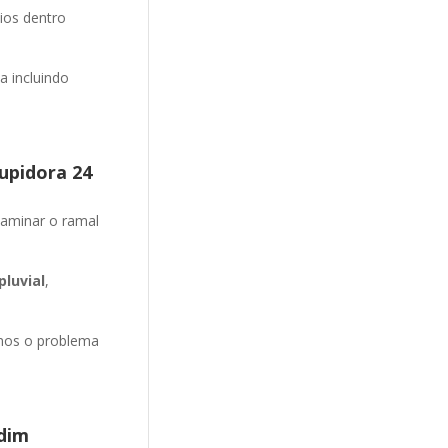
ios dentro
 incluindo
upidora 24
aminar o ramal
luvial
,
emos o problema
dim