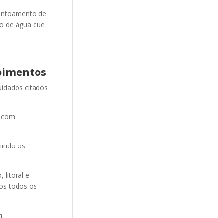
ontoamento de
ão de água que
pimentos
uidados citados
e com
nindo os
litoral e
mos todos os
m