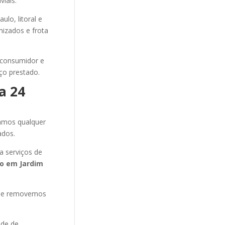
iais.
lo, litoral e
mizados e frota
 consumidor e
ço prestado.
a 24
amos qualquer
ados.
 serviços de
to
em Jardim
s e removemos
ade de