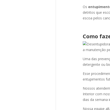
Os
entupiment
detritos que esc
escoa pelos cano
Como faze
a manutenção per
Uma das prevençõ
detergente ou bi
Esse procediment
entupimentos fut
Nossos atendem a
Interior com nos
dias da semana i
Nossa equipe alt