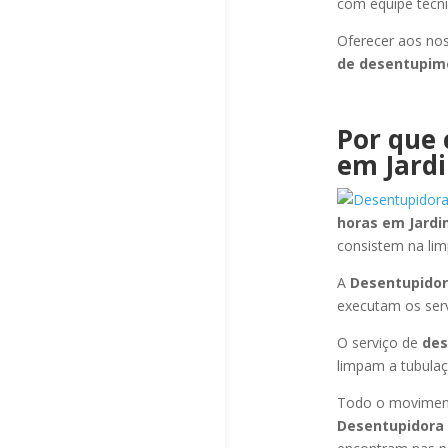
com equipe técni
Oferecer aos nos
de desentupi
Por que 
em Jard
horas
em Jardi
consistem na li
A
Desentupidor
executam os ser
O serviço de
de
limpam a tubulaç
Todo o moviment
Desentupidora