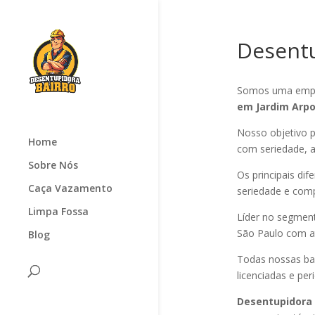
Desent
Somos uma empr
em Jardim Arp
Nosso objetivo p
Home
com seriedade, ag
Sobre Nós
Os principais di
Caça Vazamento
seriedade e com
Limpa Fossa
Líder no segmen
São Paulo com at
Blog
Todas nossas ba
licenciadas e pe
Desentupidora