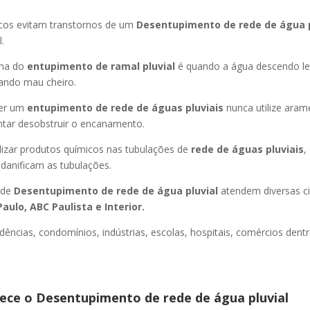
icos evitam transtornos de um
Desentupimento de rede de água 
.
oma do
entupimento de ramal pluvial
é quando a água descendo l
ando mau cheiro.
er um
entupimento de rede de águas pluviais
nunca utilize aram
entar desobstruir o encanamento.
lizar produtos químicos nas tubulações de
rede de águas pluviais
,
 danificam as tubulações.
 de
Desentupimento de rede de água pluvial
atendem diversas c
aulo, ABC Paulista e Interior.
dências, condomínios, indústrias, escolas, hospitais, comércios dentr
ce o Desentupimento de rede de água pluvial