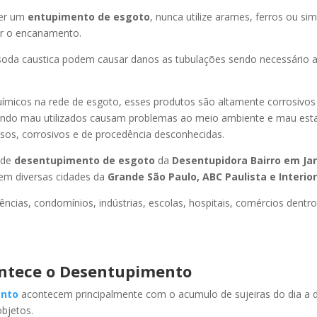
er um
entupimento de esgoto
, nunca utilize arames, ferros ou sim
ir o encanamento.
oda caustica podem causar danos as tubulações sendo necessário a
uímicos na rede de esgoto, esses produtos são altamente corrosivos
ando mau utilizados causam problemas ao meio ambiente e mau esta
sos, corrosivos e de procedência desconhecidas.
 de
desentupimento de esgoto
da
Desentupidora Bairro
em Ja
em diversas cidades da
Grande São Paulo, ABC Paulista e Interior
ncias, condomínios, indústrias, escolas, hospitais, comércios dentro
ntece o Desentupimento
nto
acontecem principalmente com o acumulo de sujeiras do dia a d
objetos.