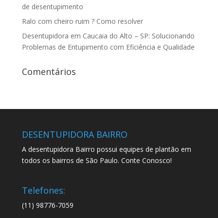
de desentupimento
Ralo com cheiro ruim ? Como resolver
Desentupidora em Caucaia do Alto – SP: Solucionando
Problemas de Entupimento com Eficiência e Qualidade
Comentários
DESENTUPIDORA BAIRRO
A desentupidora Bairro possui equipes de plantão em
todos os bairros de São Paulo. Conte Conosco!
Telefones:
(11) 98776-7059