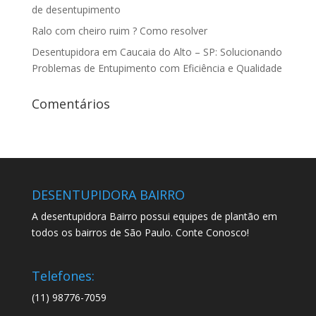
de desentupimento
Ralo com cheiro ruim ? Como resolver
Desentupidora em Caucaia do Alto – SP: Solucionando
Problemas de Entupimento com Eficiência e Qualidade
Comentários
DESENTUPIDORA BAIRRO
A desentupidora Bairro possui equipes de plantão em
todos os bairros de São Paulo. Conte Conosco!
Telefones:
(11) 98776-7059