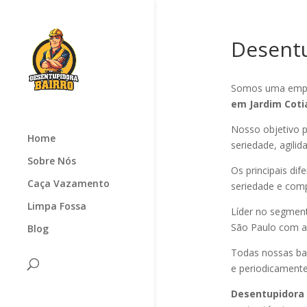
Desentu
Somos uma empr
em Jardim Cot
Nosso objetivo p
Home
seriedade, agilid
Sobre Nós
Os principais di
Caça Vazamento
seriedade e com
Limpa Fossa
Líder no segmen
São Paulo com at
Blog
Todas nossas ba
e periodicamente
Desentupidora