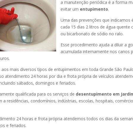
a manutenção periódica é a forma ma
evitar um
entupimento
.
Uma das prevenções que indicamos é
cada 15 dias 2 litros de água quente
ou bicarbonato de sódio no ralo.
Esse procedimento ajuda a diluir a g
acumulada internamente nos canos p
uros.
os mais diversos tipos de entupimentos em toda Grande São Paulo, 
so atendimento 24 horas por dia e frota própria de veículos atende
ncluindo sábados, domingos e feriados.
amente qualificada para os serviços de
desentupimento
em Jardi
 a residências, condomínios, indústrias, escolas, hospitais, comérci
imento 24 horas e frota própria atendemos todos os dias da semana
s e feriados.