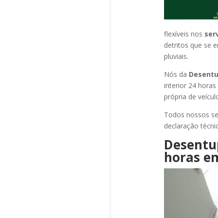
flexíveis nos
ser
detritos que se 
pluviais.
Nós da
Desentu
interior 24 hora
própria de veícu
Todos nossos se
declaração técni
Desentu
horas
em