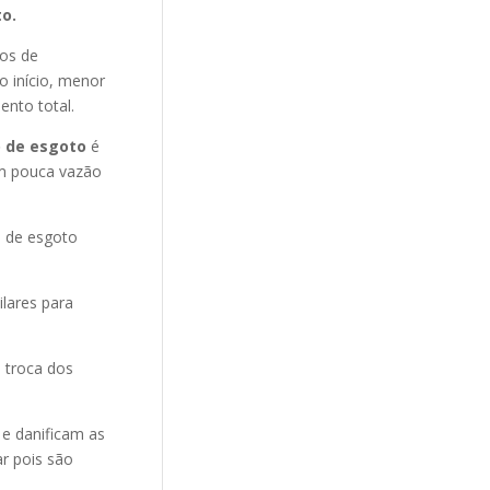
o.
nos de
o início, menor
ento total.
 de esgoto
é
m pouca vazão
o de esgoto
ilares para
 troca dos
 e danificam as
r pois são