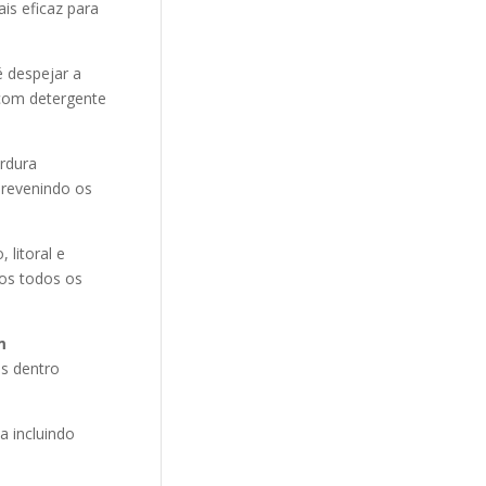
is eficaz para
 despejar a
 com detergente
ordura
revenindo os
litoral e
mos todos os
m
os dentro
 incluindo