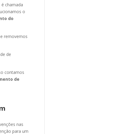
a
é chamada
olucionamos o
nto do
s e removemos
ade de
isso contamos
mento de
im
evenções nas
venção para um