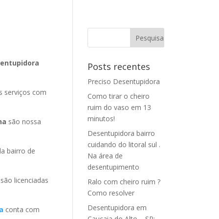
sentupidora
Posts recentes
Preciso Desentupidora
s serviços com
Como tirar o cheiro
ruim do vaso em 13
minutos!
na
são nossa
Desentupidora bairro
cuidando do litoral sul .
 bairro de
Na área de
desentupimento
a
são licenciadas
Ralo com cheiro ruim ?
Como resolver
Desentupidora em
a
conta com
Caucaia do Alto – SP: