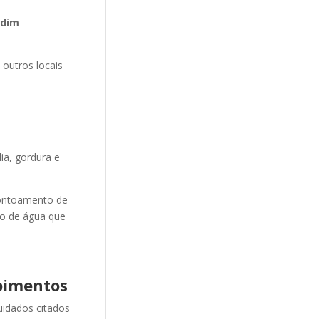
rdim
 outros locais
ia, gordura e
ontoamento de
ão de água que
pimentos
uidados citados