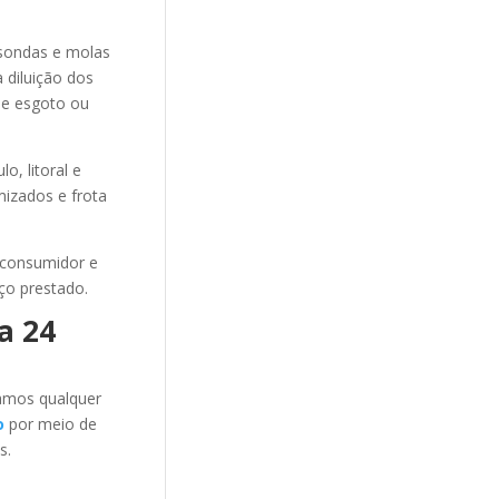
sondas e molas
 diluição dos
de esgoto ou
, litoral e
mizados e frota
 consumidor e
ço prestado.
a 24
amos qualquer
o
por meio de
s.