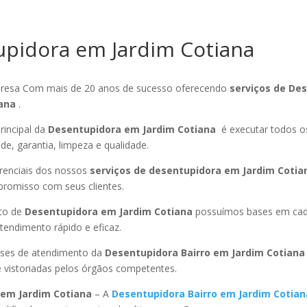
pidora em Jardim Cotiana
esa Com mais de 20 anos de sucesso oferecendo
serviços de De
iana
.
rincipal da
Desentupidora em Jardim Cotiana
é executar todos o
ade, garantia, limpeza e qualidade.
ferenciais dos nossos
serviços de desentupidora em Jardim Cotia
promisso com seus clientes.
to de
Desentupidora em Jardim Cotiana
possuímos bases em cada
endimento rápido e eficaz.
ses de atendimento da
Desentupidora Bairro
em Jardim Cotian
 vistoriadas pelos órgãos competentes.
em Jardim Cotiana
– A
Desentupidora Bairro
em Jardim Cotian