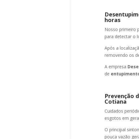
Desentupime
horas
Nosso primeiro
para detectar o l
Após a localizaç
removendo os det
A empresa
Dese
de
entupimento
Prevenção d
Cotiana
Cuidados periód
esgotos em geral
O principal sint
pouca vazão ger