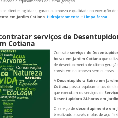
ualificada e equipamentos de ultima geração.
sos clientes agilidade, garantia, limpeza e qualidade na execução de
mento
em Jardim Cotiana
,
Hidrojateamento
e
Limpa fossa
.
contratar serviços de Desentupido
im Cotiana
Contrate
serviços de Desentupidor
horas
em Jardim Cotiana
que utili
de desentupimento de ultima geraçã
consistem na limpeza sem quebras.
A
Desentupidora Bairro
em Jardi
Cotiana
possui equipamentos de ult
que executam os serviços de
Serviç
Desentupidora 24 horas
em Jardi
O serviço de
desentupimento
em J
é realizado através molas de aço flex