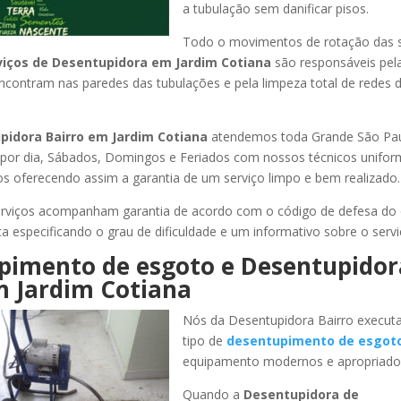
a tubulação sem danificar pisos.
Todo o movimentos de rotação das 
viços de Desentupidora
em Jardim Cotiana
são responsáveis pela
encontram nas paredes das tubulações e pela limpeza total de redes 
pidora Bairro
em Jardim Cotiana
atendemos toda Grande São Paulo
s por dia, Sábados, Domingos e Feriados com nossos técnicos unifor
los oferecendo assim a garantia de um serviço limpo e bem realizado.
rviços acompanham garantia de acordo com o código de defesa do
ca especificando o grau de dificuldade e um informativo sobre o servi
pimento de esgoto e Desentupidor
 Jardim Cotiana
Nós da Desentupidora Bairro execut
tipo de
desentupimento de esgot
equipamento modernos e apropriado
Quando a
Desentupidora de