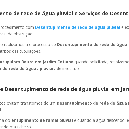
nto de rede de água pluvial e Serviços de Desent
 procedimento com
Desentupimento de rede de água pluvial
é ex
ocal da obstrução.
ão realizamos a o processo de
Desentupimento de rede de água p
ritos das tubulações.
ntupidora Bairro
em Jardim Cotiana
quando solicitada, resolvem
 de rede de águas pluviais
de imediato.
e Desentupimento de rede de água pluvial
em Jar
icos evitam transtornos de um
Desentupimento de rede de água 
.
oma do
entupimento de ramal pluvial
é quando a água descendo l
ando mau cheiro.