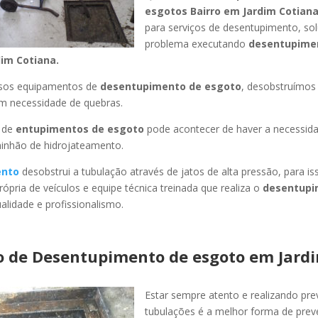
esgotos Bairro
em Jardim Cotian
para serviços de desentupimento, s
problema executando
desentupime
dim Cotiana
.
ssos equipamentos de
desentupimento de esgoto
, desobstruímo
em necessidade de quebras.
 de
entupimentos de esgoto
pode acontecer de haver a necessid
minhão de hidrojateamento.
ento
desobstrui a tubulação através de jatos de alta pressão, para 
ópria de veículos e equipe técnica treinada que realiza o
desentupi
lidade e profissionalismo.
o de Desentupimento de esgoto
em Jard
Estar sempre atento e realizando pr
tubulações é a melhor forma de pre