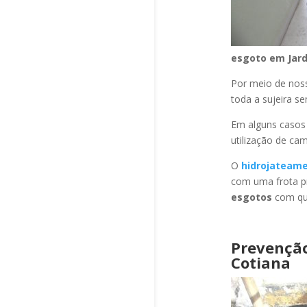
esgoto
em Jar
Por meio de no
toda a sujeira s
Em alguns casos
utilização de ca
O
hidrojateam
com uma frota pr
esgotos
com qua
Prevençã
Cotiana