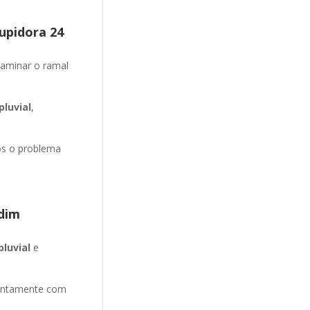
upidora 24
aminar o ramal
luvial
,
os o problema
dim
pluvial
e
entamente com