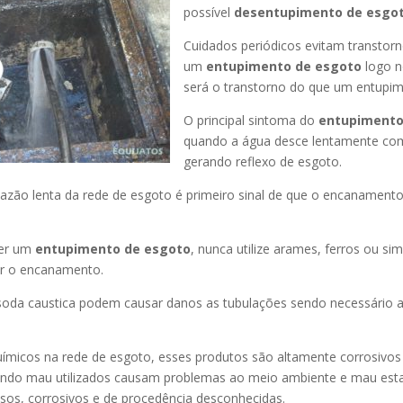
possível
desentupimento de esgot
Cuidados periódicos evitam transtor
um
entupimento de esgoto
logo n
será o transtorno do que um entupim
O principal sintoma do
entupimento
quando a água desce lentamente co
gerando reflexo de esgoto.
azão lenta da rede de esgoto é primeiro sinal de que o encanament
er um
entupimento de esgoto
, nunca utilize arames, ferros ou sim
ir o encanamento.
oda caustica podem causar danos as tubulações sendo necessário a
uímicos na rede de esgoto, esses produtos são altamente corrosivos
ando mau utilizados causam problemas ao meio ambiente e mau esta
sos, corrosivos e de procedência desconhecidas.