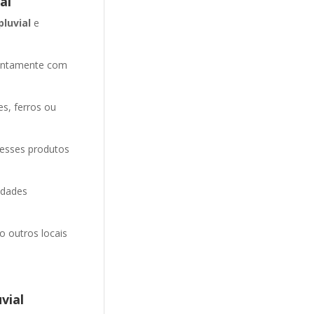
al
pluvial
e
entamente com
es, ferros ou
 esses produtos
idades
o outros locais
vial