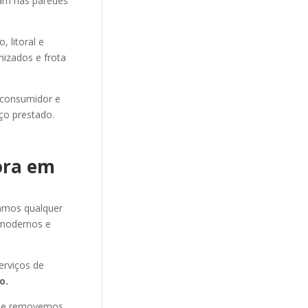
ram nas paredes
 litoral e
mizados e frota
 consumidor e
ço prestado.
ora em
amos qualquer
modernos e
rviços de
o.
s e removemos