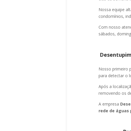
Nossa equipe alt
condomínios, indú
Com nosso atend
sábados, domingo
Desentupime
Nosso primeiro
para detectar o l
Após a localizaç
removendo os det
A empresa
Dese
rede de águas 