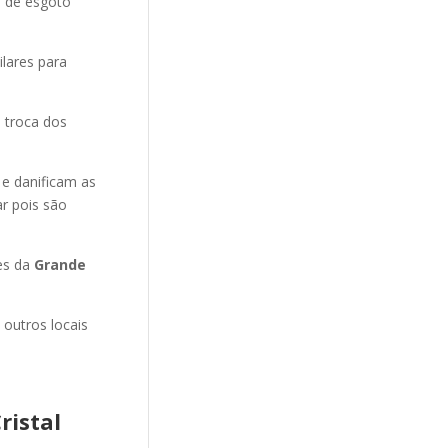
o de esgoto
ilares para
 troca dos
 e danificam as
r pois são
es da
Grande
 outros locais
ristal