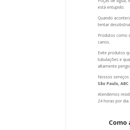
Poças de água, v
está entupido.
Quando acontec
tentar desobstru
Produtos como s
canos.
Evite produtos q
tubulações e qu
altamente perigo
Nossos serviços
São Paulo, ABC 
Atendemos residê
24 horas por dia.
Como 