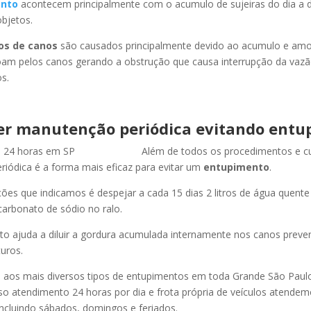
nto
acontecem principalmente com o acumulo de sujeiras do dia a d
objetos.
os de canos
são causados principalmente devido ao acumulo e am
oam pelos canos gerando a obstrução que causa interrupção da vaz
s.
er manutenção periódica evitando entu
Além de todos os procedimentos e c
iódica é a forma mais eficaz para evitar um
entupimento
.
es que indicamos é despejar a cada 15 dias 2 litros de água quent
carbonato de sódio no ralo.
o ajuda a diluir a gordura acumulada internamente nos canos preve
uros.
os mais diversos tipos de entupimentos em toda Grande São Paulo, 
so atendimento 24 horas por dia e frota própria de veículos atende
ncluindo sábados, domingos e feriados.