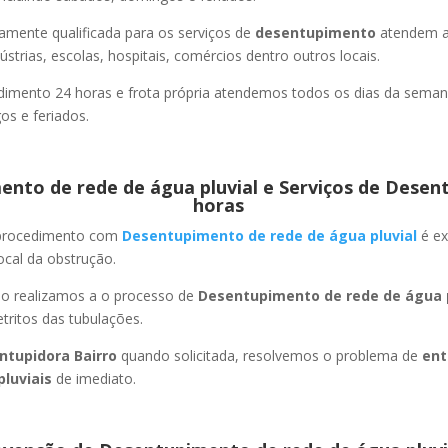
amente qualificada para os serviços de
desentupimento
atendem a
strias, escolas, hospitais, comércios dentro outros locais.
imento 24 horas e frota própria atendemos todos os dias da semana
s e feriados.
nto de rede de água pluvial e Serviços de Desen
horas
 procedimento com
Desentupimento de rede de água pluvial
é ex
ocal da obstrução.
ão realizamos a o processo de
Desentupimento de rede de água p
ritos das tubulações.
ntupidora Bairro
quando solicitada, resolvemos o problema de
ent
pluviais
de imediato.