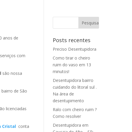
0 anos de
Posts recentes
Preciso Desentupidora
 serviços com
Como tirar o cheiro
ruim do vaso em 13
minutos!
l
são nossa
Desentupidora bairro
cuidando do litoral sul .
bairro de São
Na área de
desentupimento
ão licenciadas
Ralo com cheiro ruim ?
Como resolver
Desentupidora em
 Cristal
conta
Caucaia do Alto – SP: