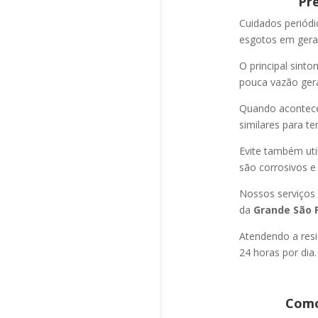
Pr
Cuidados periód
esgotos em geral
O principal sint
pouca vazão ger
Quando acontec
similares para t
Evite também uti
são corrosivos e
Nossos serviços
da
Grande São P
Atendendo a resi
24 horas por dia.
Como