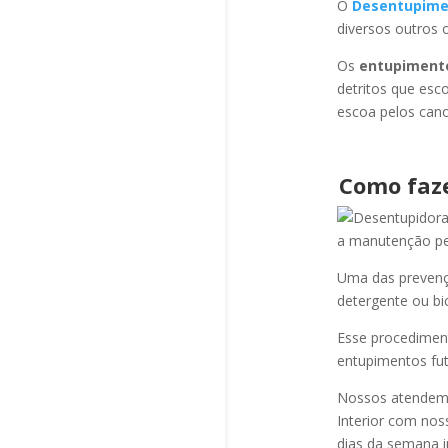
O
Desentupime
diversos outros 
Os
entupiment
detritos que esc
escoa pelos cano
Como faz
a manutenção per
Uma das prevençõ
detergente ou bi
Esse procediment
entupimentos fut
Nossos atendem a
Interior com nos
dias da semana i