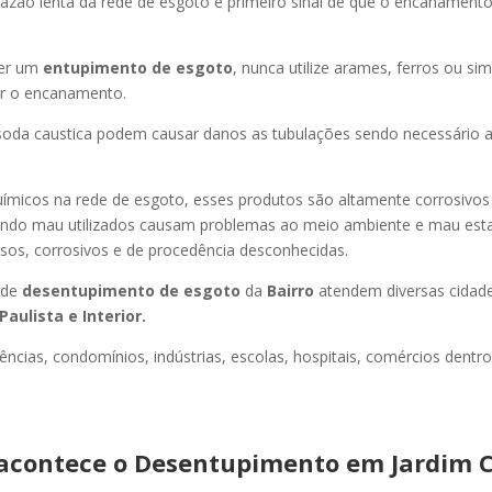
azão lenta da rede de esgoto é primeiro sinal de que o encanament
er um
entupimento de esgoto
, nunca utilize arames, ferros ou sim
ir o encanamento.
oda caustica podem causar danos as tubulações sendo necessário a
uímicos na rede de esgoto, esses produtos são altamente corrosivos
ando mau utilizados causam problemas ao meio ambiente e mau esta
sos, corrosivos e de procedência desconhecidas.
 de
desentupimento de esgoto
da
Bairro
atendem diversas cidad
Paulista e Interior.
ncias, condomínios, indústrias, escolas, hospitais, comércios dentro
acontece o Desentupimento em Jardim C