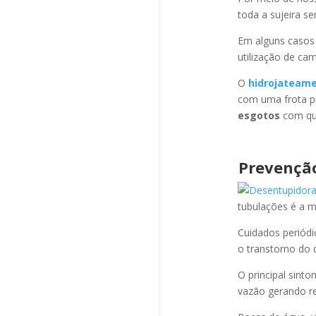
toda a sujeira s
Em alguns casos
utilização de ca
O
hidrojateam
com uma frota pr
esgotos
com qua
Prevenção
tubulações é a 
Cuidados periód
o transtorno do 
O principal sint
vazão gerando re