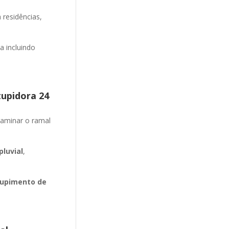
 residências,
 incluindo
tupidora 24
aminar o ramal
luvial
,
upimento de