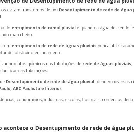
evenção de Desentupimento de rede de água pluvi
icos evitam transtornos de um
Desentupimento de rede de água 
.
oma do
entupimento de ramal pluvial
é quando a água descendo l
ando mau cheiro.
er um
entupimento de rede de águas pluviais
nunca utilize aram
entar desobstruir o encanamento.
lizar produtos químicos nas tubulações de
rede de águas pluviais
,
 danificam as tubulações.
 de
Desentupimento de rede de água pluvial
atendem diversas c
aulo, ABC Paulista e Interior.
dências, condomínios, indústrias, escolas, hospitais, comércios dentr
 acontece o Desentupimento de rede de água plu