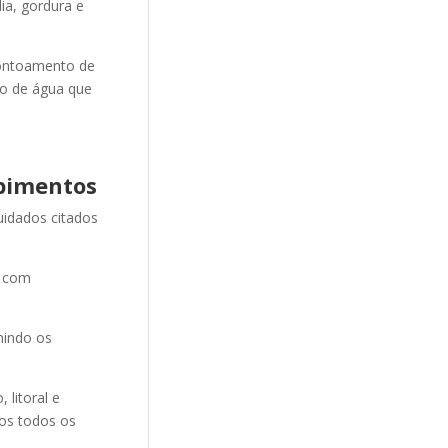
ia, gordura e
ontoamento de
ão de água que
pimentos
uidados citados
e com
nindo os
litoral e
mos todos os