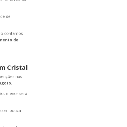
ade de
isso contamos
mento de
m Cristal
evenções nas
sgoto.
cio, menor será
e com pouca