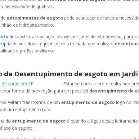
em necessidade de quebras.
 de
entupimentos de esgoto
pode acontecer de haver a necessid
minhão de hidrojateamento.
ento
desobstrui a tubulação através de jatos de alta pressão, para 
ópria de veículos e equipe técnica treinada que realiza o
desentupi
lidade e profissionalismo.
 de Desentupimento de esgoto em Jardi
Estar sempre atento e realizando pr
melhor forma de prevenção para um possível
desentupimento de e
icos evitam transtornos de um
entupimento de esgoto
logo no iní
que um entupimento total.
oma do
entupimento de esgoto
é quando a água desce lentament
flexo de esgoto.