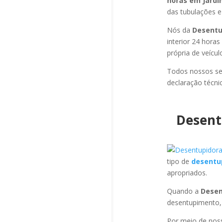
horas em Jardi
das tubulações e 
Nós da
Desentup
interior 24 hora
própria de veícu
Todos nossos se
declaração técni
Desent
tipo de
desentu
apropriados.
Quando a
Desen
desentupimento,
Por meio de no