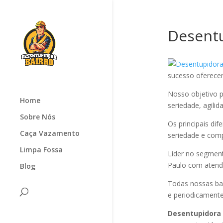
Desentu
sucesso oferec
Nosso objetivo p
Home
seriedade, agilid
Sobre Nós
Os principais di
Caça Vazamento
seriedade e com
Limpa Fossa
Líder no segmen
Paulo com atendi
Blog
Todas nossas ba
e periodicamente
Desentupidora 