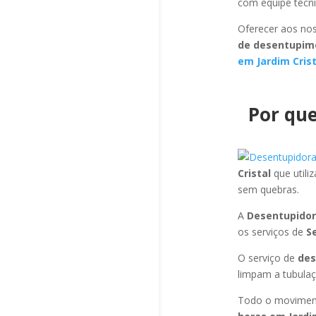
com equipe técni
Oferecer aos nos
de desentupime
em Jardim Crist
Por que
Cristal
que util
sem quebras.
A
Desentupidor
os serviços de
S
O serviço de
des
limpam a tubulaç
Todo o moviment