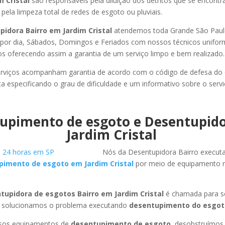
m Cristal
são responsáveis pela diluição dos detritos que se encont
pela limpeza total de redes de esgoto ou pluviais.
idora Bairro em Jardim Cristal
atendemos toda Grande São Paulo,
s por dia, Sábados, Domingos e Feriados com nossos técnicos unifor
los oferecendo assim a garantia de um serviço limpo e bem realizado.
rviços acompanham garantia de acordo com o código de defesa do
ca especificando o grau de dificuldade e um informativo sobre o servi
upimento de esgoto e Desentupid
Jardim Cristal
Nós da Desentupidora Bairro execut
pimento de esgoto em Jardim Cristal
por meio de equipamento 
tupidora de esgotos Bairro em Jardim Cristal
é chamada para se
 solucionamos o problema executando
desentupimento do esgot
ssos equipamentos de
desentupimento de esgoto
, desobstruímo