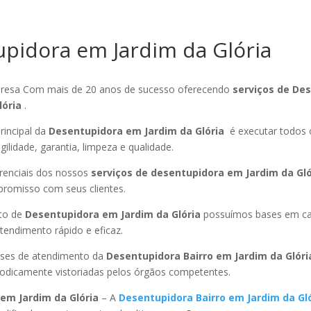
pidora em Jardim da Glória
esa Com mais de 20 anos de sucesso oferecendo
serviços de De
lória
.
rincipal da
Desentupidora em Jardim da Glória
é executar todos 
ilidade, garantia, limpeza e qualidade.
ferenciais dos nossos
serviços de desentupidora em Jardim da Gló
promisso com seus clientes.
to de
Desentupidora em Jardim da Glória
possuímos bases em ca
endimento rápido e eficaz.
ses de atendimento da
Desentupidora Bairro
em Jardim da Glór
riodicamente vistoriadas pelos órgãos competentes.
em Jardim da Glória
– A
Desentupidora Bairro
em Jardim da Gl