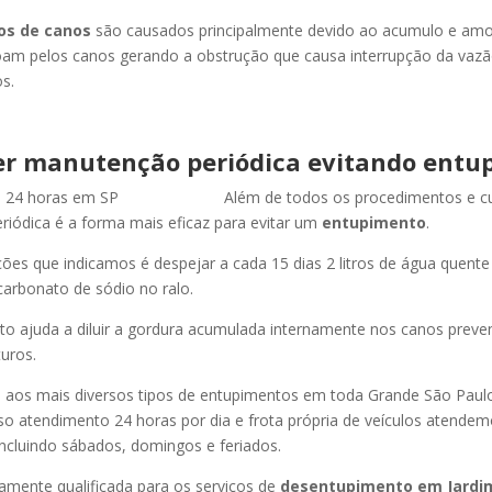
os de canos
são causados principalmente devido ao acumulo e am
oam pelos canos gerando a obstrução que causa interrupção da vaz
s.
r manutenção periódica evitando entu
Além de todos os procedimentos e c
iódica é a forma mais eficaz para evitar um
entupimento
.
es que indicamos é despejar a cada 15 dias 2 litros de água quent
carbonato de sódio no ralo.
o ajuda a diluir a gordura acumulada internamente nos canos preve
uros.
os mais diversos tipos de entupimentos em toda Grande São Paulo, 
so atendimento 24 horas por dia e frota própria de veículos atende
ncluindo sábados, domingos e feriados.
amente qualificada para os serviços de
desentupimento
em Jardi