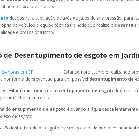
minhão de hidrojateamento.
ento
desobstrui a tubulação através de jatos de alta pressão, para 
ópria de veículos e equipe técnica treinada que realiza o
desentupi
lidade e profissionalismo.
o de Desentupimento de esgoto
em Jard
Estar sempre atento e realizando pr
melhor forma de prevenção para um possível
desentupimento de e
icos evitam transtornos de um
entupimento de esgoto
logo no iní
que um entupimento total.
oma do
entupimento de esgoto
é quando a água desce lentament
flexo de esgoto.
azão lenta da rede de esgoto é primeiro sinal de que o encanament