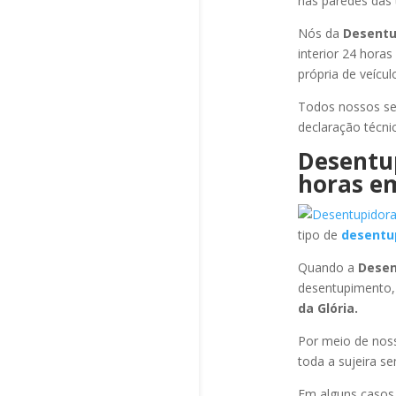
nas paredes das 
Nós da
Desentu
interior 24 hora
própria de veícu
Todos nossos se
declaração técni
Desentu
horas
em
tipo de
desentu
Quando a
Desen
desentupimento,
da Glória
.
Por meio de no
toda a sujeira s
Em alguns casos