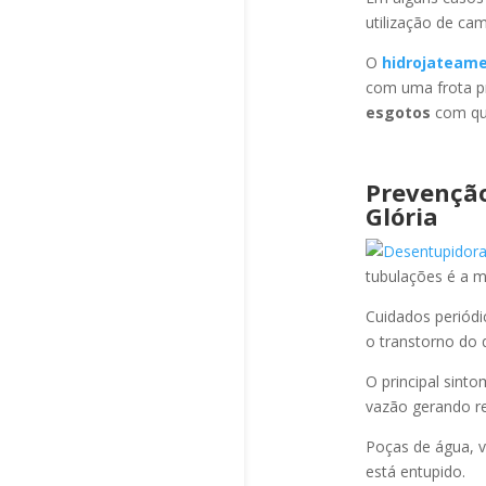
utilização de ca
O
hidrojateam
com uma frota pr
esgotos
com qua
Prevençã
Glória
tubulações é a 
Cuidados periód
o transtorno do 
O principal sint
vazão gerando re
Poças de água, v
está entupido.