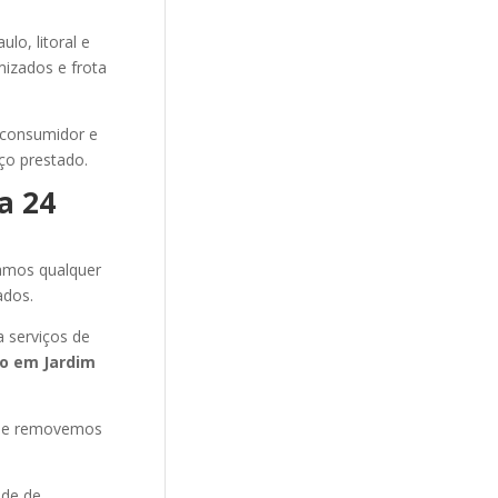
o, litoral e
mizados e frota
 consumidor e
ço prestado.
a 24
amos qualquer
ados.
 serviços de
to
em Jardim
s e removemos
ade de