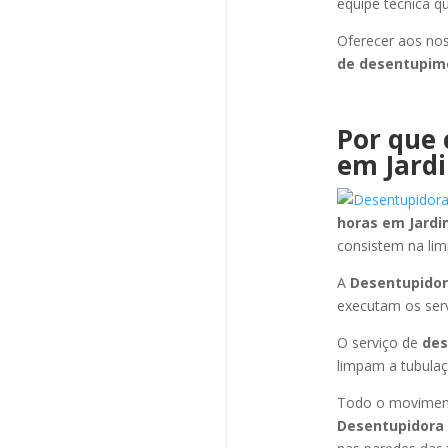
equipe técnica q
Oferecer aos nos
de desentupi
Por que 
em Jardi
horas
em Jardi
consistem na li
A
Desentupidor
executam os ser
O serviço de
de
limpam a tubulaç
Todo o moviment
Desentupidora