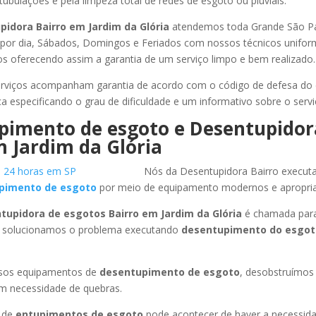
tubulações e pela limpeza total de redes de esgoto ou pluviais.
pidora Bairro
em Jardim da Glória
atendemos toda Grande São Paul
s por dia, Sábados, Domingos e Feriados com nossos técnicos unifor
los oferecendo assim a garantia de um serviço limpo e bem realizado.
rviços acompanham garantia de acordo com o código de defesa do
ca especificando o grau de dificuldade e um informativo sobre o servi
pimento de esgoto e Desentupidor
 Jardim da Glória
Nós da Desentupidora Bairro execut
pimento de esgoto
por meio de equipamento modernos e apropri
tupidora de esgotos Bairro
em Jardim da Glória
é chamada para
 solucionamos o problema executando
desentupimento do esgo
ssos equipamentos de
desentupimento de esgoto
, desobstruímo
em necessidade de quebras.
 de
entupimentos de esgoto
pode acontecer de haver a necessid