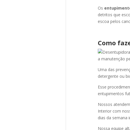
Os
entupiment
detritos que esc
escoa pelos cano
Como faze
a manutenção per
Uma das prevençõ
detergente ou bi
Esse procediment
entupimentos fut
Nossos atendem a
Interior com nos
dias da semana i
Nossa equipe alt