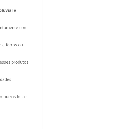
pluvial
e
entamente com
es, ferros ou
 esses produtos
idades
o outros locais