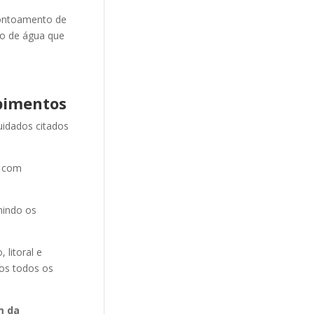
ontoamento de
ão de água que
pimentos
uidados citados
e com
nindo os
litoral e
mos todos os
m da