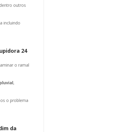
 dentro outros
 incluindo
upidora 24
aminar o ramal
luvial
,
mos o problema
dim da