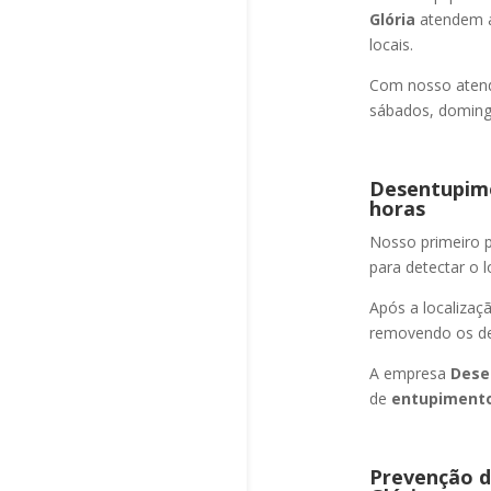
Glória
atendem a
locais.
Com nosso atend
sábados, domingo
Desentupime
horas
Nosso primeiro
para detectar o l
Após a localizaç
removendo os det
A empresa
Dese
de
entupimento
Prevenção d