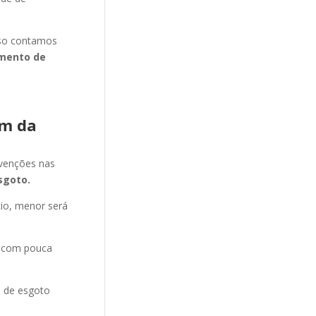
isso contamos
mento de
im da
evenções nas
sgoto.
cio, menor será
e com pouca
o de esgoto