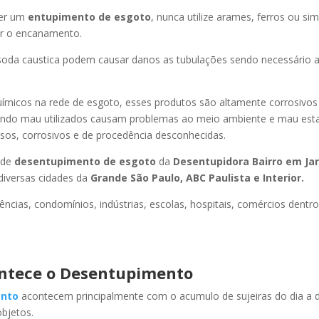
er um
entupimento de esgoto
, nunca utilize arames, ferros ou sim
ir o encanamento.
oda caustica podem causar danos as tubulações sendo necessário a
uímicos na rede de esgoto, esses produtos são altamente corrosivos
ando mau utilizados causam problemas ao meio ambiente e mau esta
sos, corrosivos e de procedência desconhecidas.
 de
desentupimento de esgoto
da
Desentupidora Bairro
em Ja
iversas cidades da
Grande São Paulo, ABC Paulista e Interior.
ncias, condomínios, indústrias, escolas, hospitais, comércios dentro
ntece o Desentupimento
nto
acontecem principalmente com o acumulo de sujeiras do dia a d
objetos.