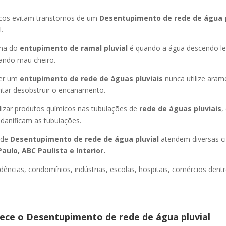
icos evitam transtornos de um
Desentupimento de rede de água 
.
oma do
entupimento de ramal pluvial
é quando a água descendo l
ando mau cheiro.
er um
entupimento de rede de águas pluviais
nunca utilize aram
entar desobstruir o encanamento.
lizar produtos químicos nas tubulações de
rede de águas pluviais
,
 danificam as tubulações.
 de
Desentupimento de rede de água pluvial
atendem diversas c
aulo, ABC Paulista e Interior.
dências, condomínios, indústrias, escolas, hospitais, comércios dentr
ce o Desentupimento de rede de água pluvial