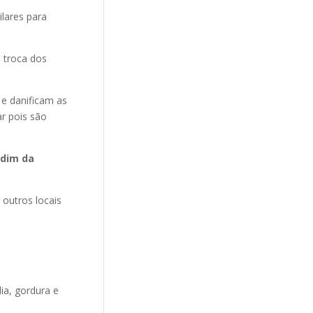
ilares para
 troca dos
 e danificam as
r pois são
rdim da
 outros locais
ia, gordura e