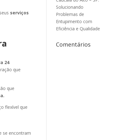
Solucionando
 seus
serviços
Problemas de
Entupimento com
Eficiência e Qualidade
ra
Comentários
a 24
eração que
ção que
ia
.
o flexível que
ue se encontram