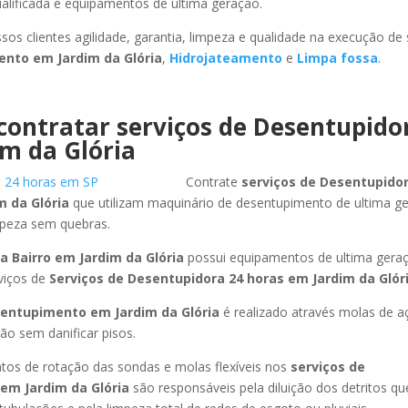
ualificada e equipamentos de ultima geração.
sos clientes agilidade, garantia, limpeza e qualidade na execução de
mento
em Jardim da Glória
,
Hidrojateamento
e
Limpa fossa
.
contratar serviços de Desentupido
m da Glória
Contrate
serviços de Desentupidor
m da Glória
que utilizam maquinário de desentupimento de ultima g
mpeza sem quebras.
a Bairro
em Jardim da Glória
possui equipamentos de ultima gera
viços de
Serviços de Desentupidora 24 horas
em Jardim da Glór
sentupimento
em Jardim da Glória
é realizado através molas de aç
ão sem danificar pisos.
os de rotação das sondas e molas flexíveis nos
serviços de
em Jardim da Glória
são responsáveis pela diluição dos detritos q