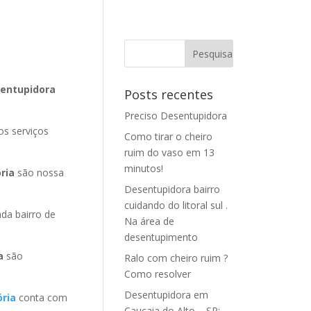
sentupidora
Posts recentes
Preciso Desentupidora
os serviços
Como tirar o cheiro
ruim do vaso em 13
minutos!
ria
são nossa
Desentupidora bairro
cuidando do litoral sul .
da bairro de
Na área de
desentupimento
ia
são
Ralo com cheiro ruim ?
Como resolver
Desentupidora em
ória
conta com
Caucaia do Alto – SP: