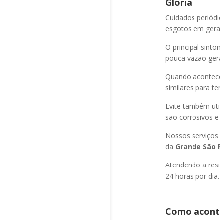
Glória
Cuidados periód
esgotos em geral
O principal sint
pouca vazão ger
Quando acontec
similares para t
Evite também uti
são corrosivos e
Nossos serviços
da
Grande São P
Atendendo a resi
24 horas por dia.
Como aconte