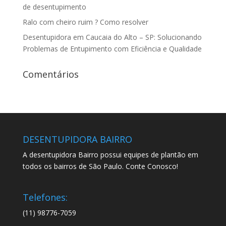
de desentupimento
Ralo com cheiro ruim ? Como resolver
Desentupidora em Caucaia do Alto – SP: Solucionando
Problemas de Entupimento com Eficiência e Qualidade
Comentários
DESENTUPIDORA BAIRRO
A desentupidora Bairro possui equipes de plantão em
todos os bairros de São Paulo. Conte Conosco!
Telefones:
(11) 98776-7059