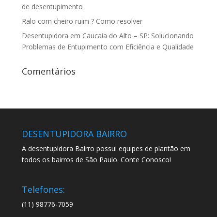
de desentupimento
Ralo com cheiro ruim ? Como resolver
Desentupidora em Caucaia do Alto – SP: Solucionando
Problemas de Entupimento com Eficiência e Qualidade
Comentários
DESENTUPIDORA BAIRRO
A desentupidora Bairro possui equipes de plantão em
todos os bairros de São Paulo. Conte Conosco!
Telefones:
(11) 98776-7059