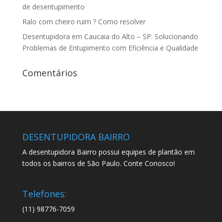
de desentupimento
Ralo com cheiro ruim ? Como resolver
Desentupidora em Caucaia do Alto – SP: Solucionando
Problemas de Entupimento com Eficiência e Qualidade
Comentários
DESENTUPIDORA BAIRRO
A desentupidora Bairro possui equipes de plantão em
todos os bairros de São Paulo. Conte Conosco!
Telefones:
(11) 98776-7059