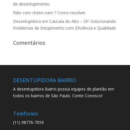
de desentupimento
Ralo com cheiro ruim ? Como resolver
Desentupidora em Caucaia do Alto – SP: Solucionando
Problemas de Entupimento com Eficiência e Qualidade
Comentários
DESENTUPIDORA BAIRRO
A desentupidora Bairro possui equipes de plantão em
todos os bairros de São Paulo. Conte Conosco!
Telefones:
(11) 98776-7059