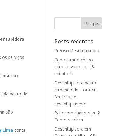
sentupidora
Posts recentes
Preciso Desentupidora
 os serviços
Como tirar o cheiro
ruim do vaso em 13
minutos!
 Lima
são
Desentupidora bairro
cuidando do litoral sul .
ada bairro de
Na área de
desentupimento
ima
são
Ralo com cheiro ruim ?
Como resolver
Desentupidora em
a Lima
conta
Caucaia do Alto – SP: