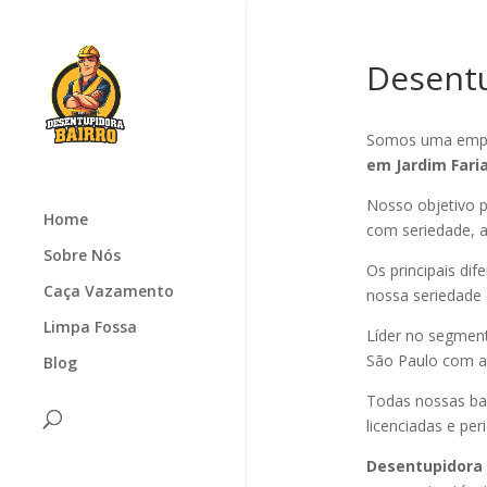
Desentu
Somos uma empr
em Jardim Fari
Nosso objetivo p
Home
com seriedade, ag
Sobre Nós
Os principais di
Caça Vazamento
nossa seriedade
Limpa Fossa
Líder no segmen
São Paulo com at
Blog
Todas nossas ba
licenciadas e pe
Desentupidora