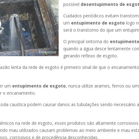
possível
desentupimento de esgot
Cuidados periódicos evitam transtor
um
entupimento de esgoto
logo n
será o transtorno do que um entupim
O principal sintoma do
entupimento
quando a água desce lentamente co
gerando reflexo de esgoto.
azão lenta da rede de esgoto é primeiro sinal de que o encanament
er um
entupimento de esgoto
, nunca utilize arames, ferros ou sim
ir o encanamento.
oda caustica podem causar danos as tubulações sendo necessário a
uímicos na rede de esgoto, esses produtos são altamente corrosivos
ando mau utilizados causam problemas ao meio ambiente e mau esta
sos, corrosivos e de procedência desconhecidas.