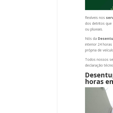
flexíveis nos
ser
dos detritos que
ou pluviais.
Nós da
Desentu
interior 24 hora
própria de veícu
Todos nossos se
declaração técni
Desentu
horas
em