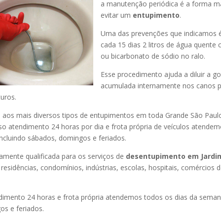
a manutenção periódica é a forma ma
evitar um
entupimento
.
Uma das prevenções que indicamos é
cada 15 dias 2 litros de água quente
ou bicarbonato de sódio no ralo.
Esse procedimento ajuda a diluir a g
acumulada internamente nos canos p
uros.
os mais diversos tipos de entupimentos em toda Grande São Paulo, 
so atendimento 24 horas por dia e frota própria de veículos atende
ncluindo sábados, domingos e feriados.
amente qualificada para os serviços de
desentupimento
em Jardim
residências, condomínios, indústrias, escolas, hospitais, comércios 
imento 24 horas e frota própria atendemos todos os dias da semana
s e feriados.