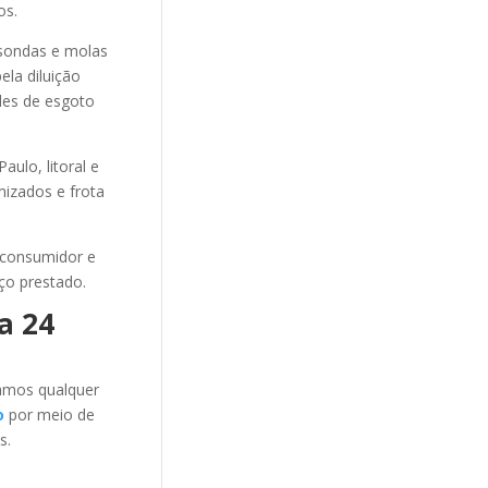
os.
sondas e molas
ela diluição
des de esgoto
ulo, litoral e
mizados e frota
 consumidor e
ço prestado.
a 24
amos qualquer
o
por meio de
s.