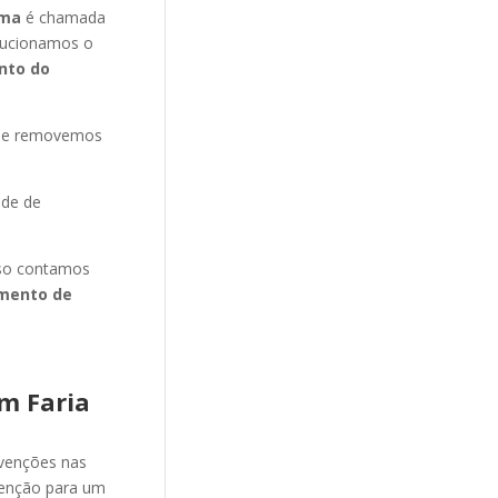
ima
é chamada
olucionamos o
nto do
s e removemos
ade de
isso contamos
mento de
m Faria
evenções nas
venção para um