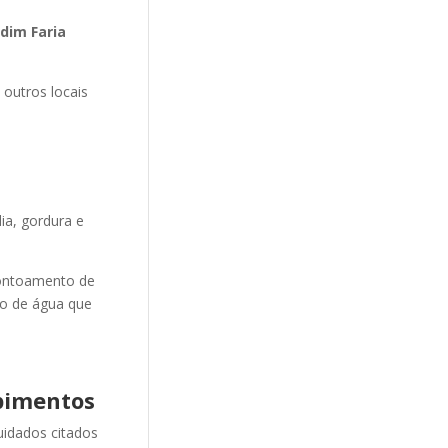
dim Faria
 outros locais
ia, gordura e
ontoamento de
ão de água que
pimentos
uidados citados