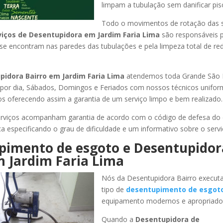
limpam a tubulação sem danificar pis
Todo o movimentos de rotação das 
viços de Desentupidora
em Jardim Faria Lima
são responsáveis p
 se encontram nas paredes das tubulações e pela limpeza total de re
pidora Bairro
em Jardim Faria Lima
atendemos toda Grande São Pa
s por dia, Sábados, Domingos e Feriados com nossos técnicos unifor
los oferecendo assim a garantia de um serviço limpo e bem realizado.
rviços acompanham garantia de acordo com o código de defesa do
ca especificando o grau de dificuldade e um informativo sobre o servi
pimento de esgoto e Desentupidor
 Jardim Faria Lima
Nós da Desentupidora Bairro execut
tipo de
desentupimento de esgot
equipamento modernos e apropriado
Quando a
Desentupidora de