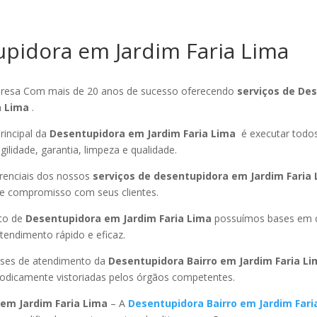
pidora em Jardim Faria Lima
esa Com mais de 20 anos de sucesso oferecendo
serviços de De
a Lima
.
rincipal da
Desentupidora em Jardim Faria Lima
é executar todos
ilidade, garantia, limpeza e qualidade.
ferenciais dos nossos
serviços de desentupidora em Jardim Faria
 e compromisso com seus clientes.
to de
Desentupidora em Jardim Faria Lima
possuímos bases em c
endimento rápido e eficaz.
ses de atendimento da
Desentupidora Bairro
em Jardim Faria L
riodicamente vistoriadas pelos órgãos competentes.
em Jardim Faria Lima
– A
Desentupidora Bairro
em Jardim Fari