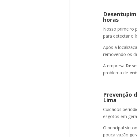
Desentupime
horas
Nosso primeiro
para detectar o l
Após a localizaç
removendo os det
A empresa
Dese
problema de
ent
Prevenção d
Lima
Cuidados periód
esgotos em geral
O principal sint
pouca vazão ger