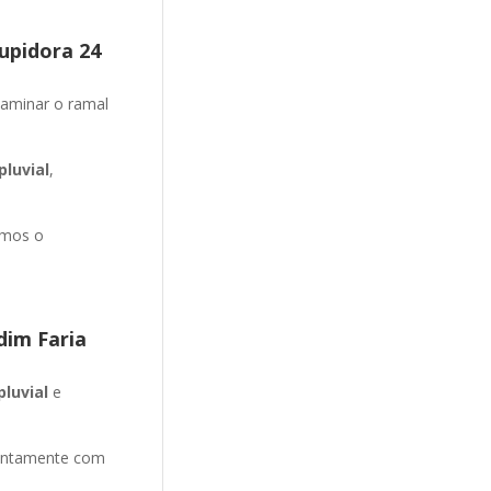
upidora 24
aminar o ramal
luvial
,
emos o
dim Faria
pluvial
e
entamente com