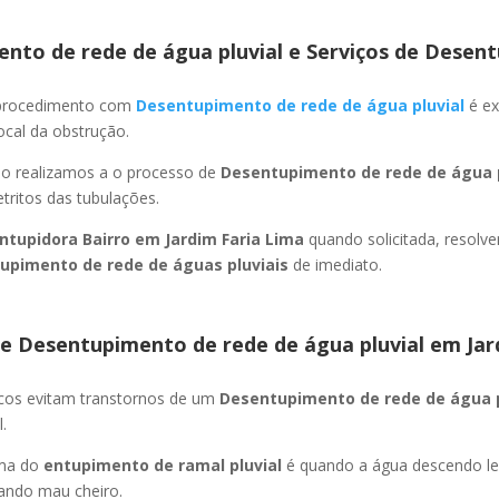
nto de rede de água pluvial e Serviços de Desent
 procedimento com
Desentupimento de rede de água pluvial
é ex
ocal da obstrução.
ão realizamos a o processo de
Desentupimento de rede de água p
ritos das tubulações.
ntupidora Bairro
em Jardim Faria Lima
quando solicitada, resolv
upimento de rede de águas pluviais
de imediato.
e Desentupimento de rede de água pluvial
em Jar
icos evitam transtornos de um
Desentupimento de rede de água 
.
oma do
entupimento de ramal pluvial
é quando a água descendo l
ando mau cheiro.