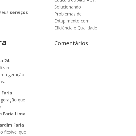
Solucionando
 seus
serviços
Problemas de
Entupimento com
Eficiência e Qualidade
ra
Comentários
a 24
ilizam
tima geração
as.
 Faria
 geração que
e
m Faria Lima
.
ardim Faria
o flexível que