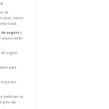
o.
nos de
o início, menor
ento total.
 de esgoto
é
m pouca vazão
o de esgoto
ilares para
 troca dos
 e danificam as
r pois são