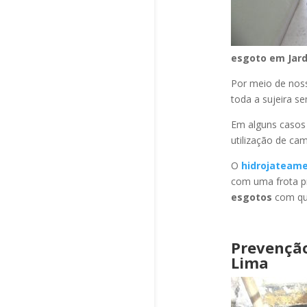
esgoto
em Jard
Por meio de no
toda a sujeira s
Em alguns casos
utilização de ca
O
hidrojateam
com uma frota pr
esgotos
com qua
Prevençã
Lima