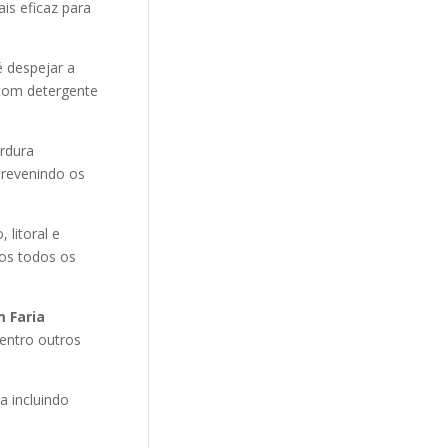
is eficaz para
 despejar a
 com detergente
ordura
revenindo os
litoral e
mos todos os
 Faria
dentro outros
 incluindo