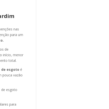
ardim
evenções nas
venção para um
o.
nos de
o início, menor
ento total.
 de esgoto
é
m pouca vazão
o de esgoto
ilares para