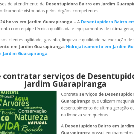
ses de atendimento da
Desentupidora Bairro em Jardim Guarap
riodicamente vistoriadas pelos órgãos competentes.
24 horas em Jardim Guarapiranga
– A
Desentupidora Bairro e
onta com equipe técnica qualificada e equipamentos de ultima gera
sos clientes agilidade, garantia, limpeza e qualidade na execução de
ento em Jardim Guarapiranga
,
Hidrojateamento em Jardim Gu
m Jardim Guarapiranga
.
 contratar serviços de Desentupi
Jardim Guarapiranga
Contrate
serviços de Desentupido
Guarapiranga
que utilizam maquiná
desentupimento de ultima geração q
na limpeza sem quebras.
A
Desentupidora Bairro em Jardi
Guarapiranga
possui equipamentos 