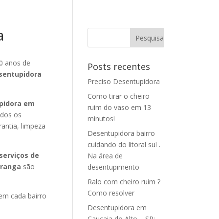
a
0 anos de
Posts recentes
sentupidora
Preciso Desentupidora
Como tirar o cheiro
pidora em
ruim do vaso em 13
odos os
minutos!
rantia, limpeza
Desentupidora bairro
cuidando do litoral sul .
serviços de
Na área de
iranga
são
desentupimento
Ralo com cheiro ruim ?
Como resolver
em cada bairro
Desentupidora em
Caucaia do Alto – SP: