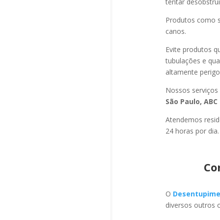
tentar desobstru
Produtos como s
canos.
Evite produtos q
tubulações e qu
altamente perigo
Nossos serviços
São Paulo, ABC 
Atendemos residê
24 horas por dia.
Co
O
Desentupime
diversos outros 