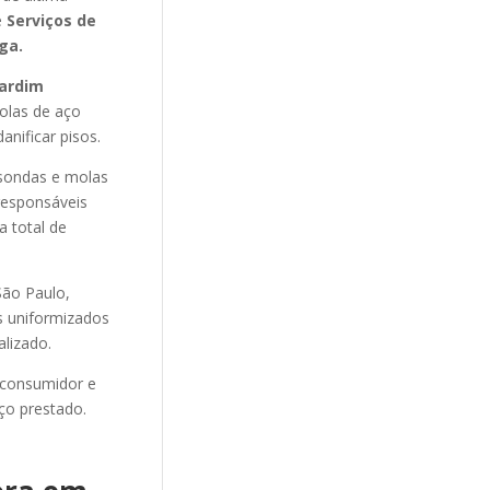
e
Serviços de
ga.
ardim
olas de aço
anificar pisos.
sondas e molas
responsáveis
a total de
ão Paulo,
os uniformizados
alizado.
 consumidor e
ço prestado.