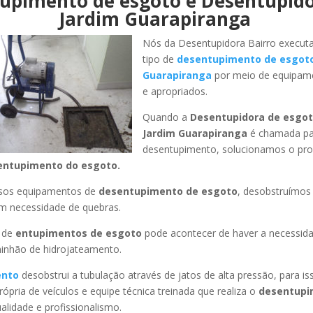
upimento de esgoto e Desentupid
Jardim Guarapiranga
Nós da Desentupidora Bairro execut
tipo de
desentupimento de esgot
Guarapiranga
por meio de equipam
e apropriados.
Quando a
Desentupidora de esgot
Jardim Guarapiranga
é chamada par
desentupimento, solucionamos o pr
entupimento do esgoto.
ssos equipamentos de
desentupimento de esgoto
, desobstruímo
em necessidade de quebras.
 de
entupimentos de esgoto
pode acontecer de haver a necessid
minhão de hidrojateamento.
ento
desobstrui a tubulação através de jatos de alta pressão, para 
ópria de veículos e equipe técnica treinada que realiza o
desentupi
lidade e profissionalismo.