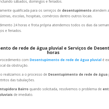
ncluindo sábados, domingos e feriados.
amente qualificada para os serviços de
desentupimento
atendem a
strias, escolas, hospitais, comércios dentro outros locais.
imento 24 horas e frota própria atendemos todos os dias da semana
s e feriados.
nto de rede de água pluvial e Serviços de Desen
horas
 procedimento com
Desentupimento de rede de água pluvial
é ex
ocal da obstrução.
ão realizamos a o processo de
Desentupimento de rede de água p
ritos das tubulações.
ntupidora Bairro
quando solicitada, resolvemos o problema de
ent
pluviais
de imediato.