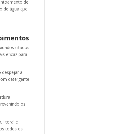
ontoamento de
ão de água que
pimentos
uidados citados
is eficaz para
 despejar a
 com detergente
ordura
revenindo os
litoral e
mos todos os