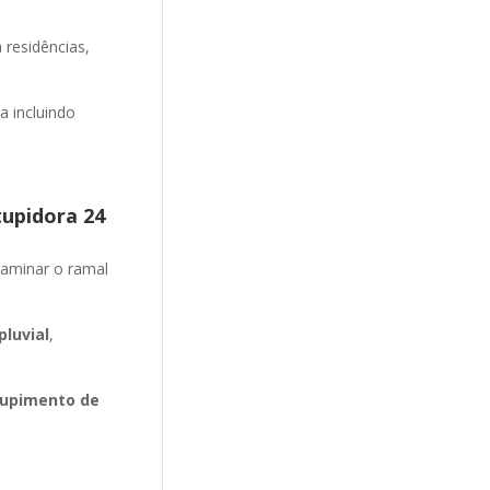
 residências,
 incluindo
tupidora 24
aminar o ramal
luvial
,
upimento de