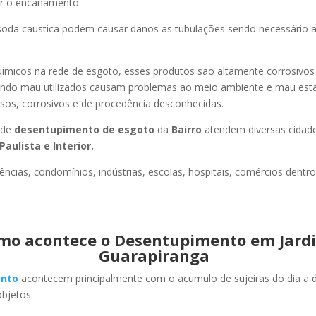
ir o encanamento.
oda caustica podem causar danos as tubulações sendo necessário a
uímicos na rede de esgoto, esses produtos são altamente corrosivos
ando mau utilizados causam problemas ao meio ambiente e mau esta
sos, corrosivos e de procedência desconhecidas.
 de
desentupimento de esgoto
da
Bairro
atendem diversas cidad
Paulista e Interior.
ncias, condomínios, indústrias, escolas, hospitais, comércios dentro
mo acontece o Desentupimento em Jard
Guarapiranga
nto
acontecem principalmente com o acumulo de sujeiras do dia a d
objetos.