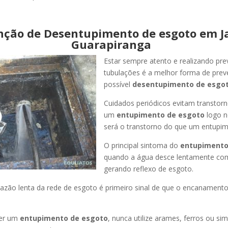
nção de Desentupimento de esgoto em J
Guarapiranga
Estar sempre atento e realizando pr
tubulações é a melhor forma de pre
possível
desentupimento de esgot
Cuidados periódicos evitam transtor
um
entupimento de esgoto
logo n
será o transtorno do que um entupim
O principal sintoma do
entupimento
quando a água desce lentamente co
gerando reflexo de esgoto.
azão lenta da rede de esgoto é primeiro sinal de que o encanament
er um
entupimento de esgoto
, nunca utilize arames, ferros ou sim