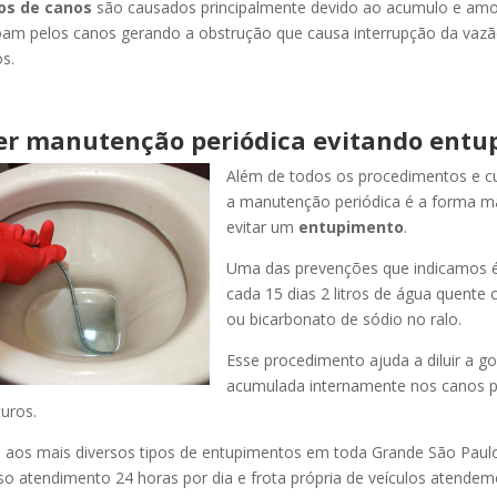
os de canos
são causados principalmente devido ao acumulo e am
oam pelos canos gerando a obstrução que causa interrupção da vaz
s.
er manutenção periódica evitando entu
Além de todos os procedimentos e c
a manutenção periódica é a forma ma
evitar um
entupimento
.
Uma das prevenções que indicamos é
cada 15 dias 2 litros de água quente
ou bicarbonato de sódio no ralo.
Esse procedimento ajuda a diluir a g
acumulada internamente nos canos p
uros.
os mais diversos tipos de entupimentos em toda Grande São Paulo, 
so atendimento 24 horas por dia e frota própria de veículos atende