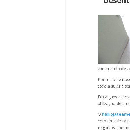
Desent
executando
des
Por meio de no
toda a sujeira s
Em alguns casos
utilização de ca
O
hidrojateam
com uma frota pr
esgotos
com qua