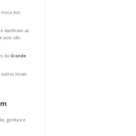
 troca dos
 e danificam as
r pois são
es da
Grande
 outros locais
im
ia, gordura e