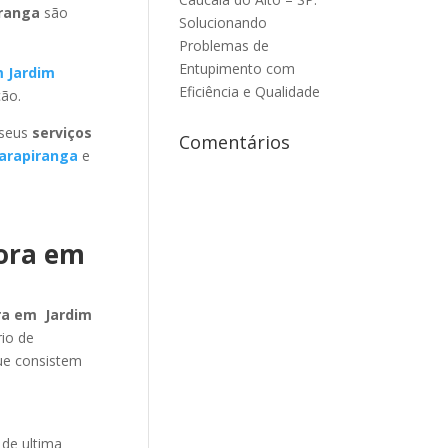
iranga
são
Solucionando
Problemas de
Entupimento com
m Jardim
Eficiência e Qualidade
ção.
 seus
serviços
Comentários
arapiranga
e
dora em
ra em Jardim
rio de
ue consistem
m
de ultima