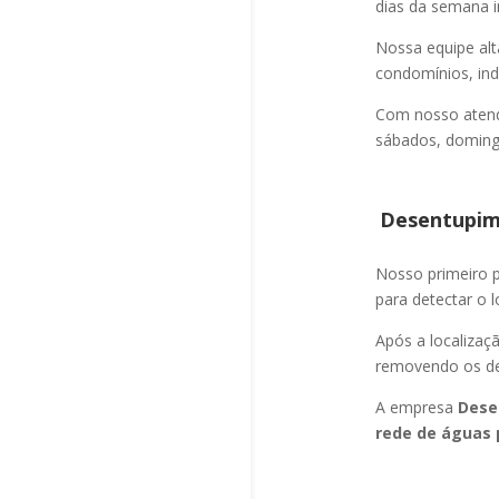
dias da semana i
Nossa equipe alt
condomínios, indú
Com nosso atend
sábados, domingo
Desentupime
Nosso primeiro
para detectar o l
Após a localizaç
removendo os det
A empresa
Dese
rede de águas 