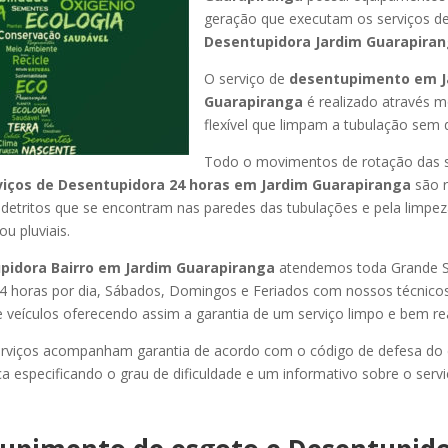
geração que executam os serviços d
Desentupidora Jardim Guarapiran
O serviço de
desentupimento em J
Guarapiranga
é realizado através m
flexível que limpam a tubulação sem d
Todo o movimentos de rotação das 
viços de Desentupidora 24 horas em Jardim Guarapiranga
são 
s detritos que se encontram nas paredes das tubulações e pela limpez
u pluviais.
pidora Bairro em Jardim Guarapiranga
atendemos toda Grande S
or 24 horas por dia, Sábados, Domingos e Feriados com nossos técnic
de veículos oferecendo assim a garantia de um serviço limpo e bem re
rviços acompanham garantia de acordo com o código de defesa do
ca especificando o grau de dificuldade e um informativo sobre o servi