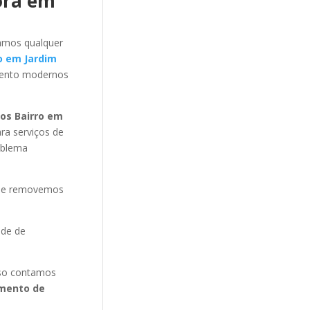
ora em
amos qualquer
o em Jardim
ento modernos
os Bairro em
a serviços de
oblema
s e removemos
ade de
isso contamos
mento de