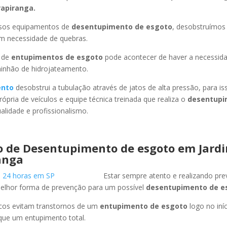
rapiranga
.
ssos equipamentos de
desentupimento de esgoto
, desobstruímo
em necessidade de quebras.
 de
entupimentos de esgoto
pode acontecer de haver a necessid
minhão de hidrojateamento.
ento
desobstrui a tubulação através de jatos de alta pressão, para 
ópria de veículos e equipe técnica treinada que realiza o
desentupi
lidade e profissionalismo.
o de Desentupimento de esgoto
em Jard
anga
Estar sempre atento e realizando pr
melhor forma de prevenção para um possível
desentupimento de e
icos evitam transtornos de um
entupimento de esgoto
logo no iní
que um entupimento total.