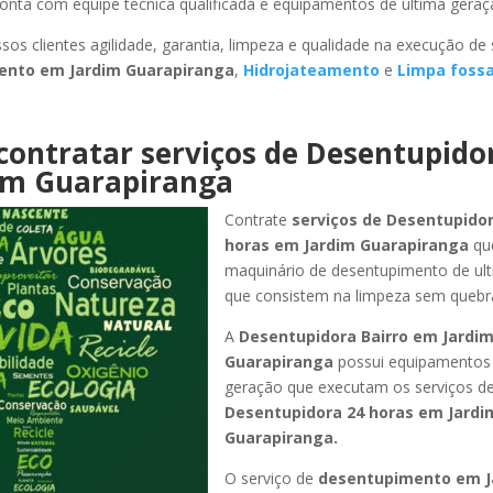
onta com equipe técnica qualificada e equipamentos de ultima geraç
sos clientes agilidade, garantia, limpeza e qualidade na execução de
mento
em Jardim Guarapiranga
,
Hidrojateamento
e
Limpa foss
contratar serviços de Desentupido
im Guarapiranga
Contrate
serviços de Desentupidor
horas
em Jardim Guarapiranga
qu
maquinário de desentupimento de ul
que consistem na limpeza sem quebr
A
Desentupidora Bairro
em Jardi
Guarapiranga
possui equipamentos 
geração que executam os serviços d
Desentupidora 24 horas
em Jardi
Guarapiranga
.
O serviço de
desentupimento
em J