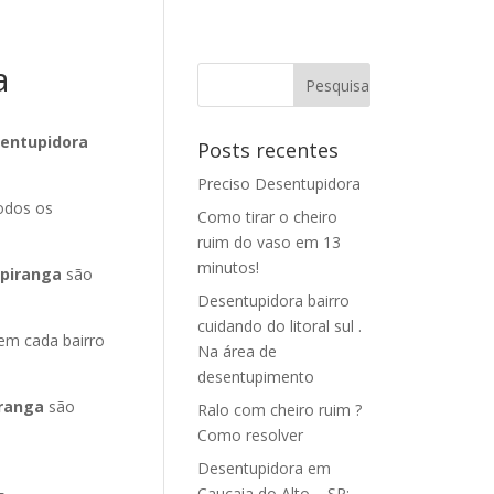
a
sentupidora
Posts recentes
Preciso Desentupidora
odos os
Como tirar o cheiro
ruim do vaso em 13
minutos!
apiranga
são
Desentupidora bairro
cuidando do litoral sul .
em cada bairro
Na área de
desentupimento
iranga
são
Ralo com cheiro ruim ?
Como resolver
Desentupidora em
Caucaia do Alto – SP: