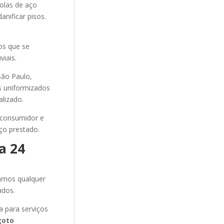
olas de aço
anificar pisos.
tos que se
iais.
ão Paulo,
os uniformizados
alizado.
 consumidor e
ço prestado.
a 24
amos qualquer
ados.
 para serviços
goto