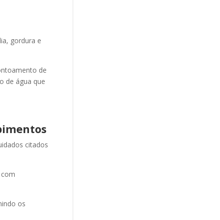
ia, gordura e
ontoamento de
ão de água que
pimentos
uidados citados
e com
nindo os