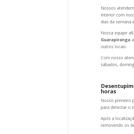
Nossos atendem a
Interior com nos
dias da semana i
Nossa equipe alt
Guarapiranga
a
outros locais.
Com nosso atend
sábados, domingo
Desentupime
horas
Nosso primeiro
para detectar o l
Após a localizaç
removendo os det