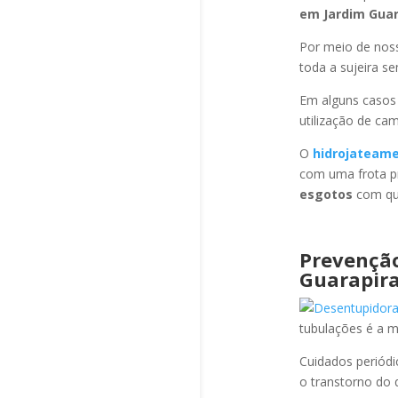
em Jardim Gua
Por meio de no
toda a sujeira s
Em alguns casos
utilização de ca
O
hidrojateam
com uma frota pr
esgotos
com qua
Prevençã
Guarapir
tubulações é a 
Cuidados periód
o transtorno do 