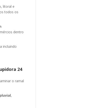
litoral e
mos todos os
m
omércios dentro
 incluindo
upidora 24
aminar o ramal
luvial
,