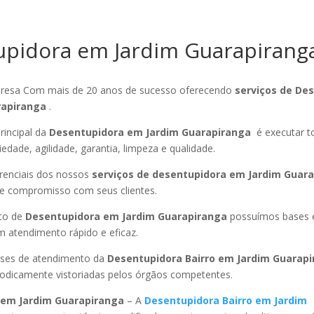
pidora em Jardim Guarapirang
esa Com mais de 20 anos de sucesso oferecendo
serviços de De
rapiranga
.
rincipal da
Desentupidora em Jardim Guarapiranga
é executar t
edade, agilidade, garantia, limpeza e qualidade.
ferenciais dos nossos
serviços de desentupidora em Jardim Guar
 e compromisso com seus clientes.
to de
Desentupidora em Jardim Guarapiranga
possuímos bases 
 atendimento rápido e eficaz.
ses de atendimento da
Desentupidora Bairro
em Jardim Guarap
riodicamente vistoriadas pelos órgãos competentes.
em Jardim Guarapiranga
– A
Desentupidora Bairro
em Jardim