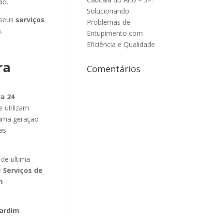
ão.
Solucionando
 seus
serviços
Problemas de
a
.
Entupimento com
Eficiência e Qualidade
ra
Comentários
a 24
e utilizam
tima geração
as.
m
de ultima
e
Serviços de
m
ardim