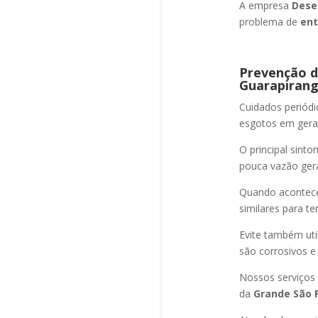
A empresa
Dese
problema de
ent
Prevenção d
Guarapiran
Cuidados periód
esgotos em geral
O principal sint
pouca vazão ger
Quando acontec
similares para t
Evite também uti
são corrosivos e
Nossos serviços
da
Grande São P