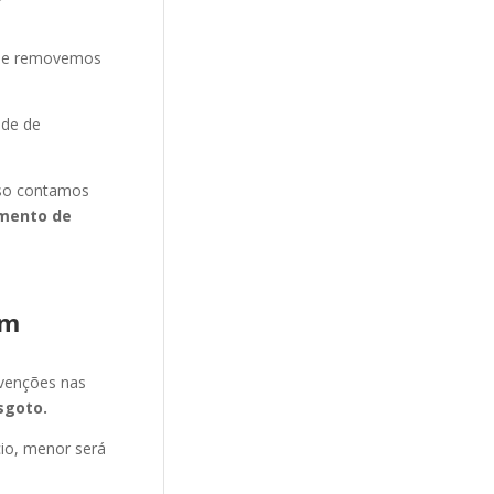
s e removemos
ade de
isso contamos
mento de
im
evenções nas
sgoto.
cio, menor será