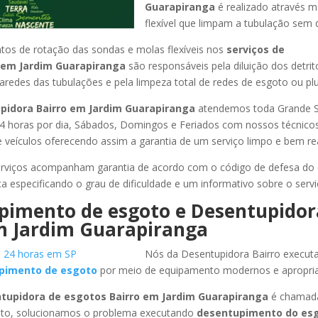
Guarapiranga
é realizado através m
flexível que limpam a tubulação sem d
os de rotação das sondas e molas flexíveis nos
serviços de
em Jardim Guarapiranga
são responsáveis pela diluição dos detri
redes das tubulações e pela limpeza total de redes de esgoto ou pluv
pidora Bairro
em Jardim Guarapiranga
atendemos toda Grande S
or 24 horas por dia, Sábados, Domingos e Feriados com nossos técnic
de veículos oferecendo assim a garantia de um serviço limpo e bem re
rviços acompanham garantia de acordo com o código de defesa do
ca especificando o grau de dificuldade e um informativo sobre o servi
pimento de esgoto e Desentupidor
 Jardim Guarapiranga
Nós da Desentupidora Bairro execut
pimento de esgoto
por meio de equipamento modernos e apropri
tupidora de esgotos Bairro
em Jardim Guarapiranga
é chamada
to, solucionamos o problema executando
desentupimento do es