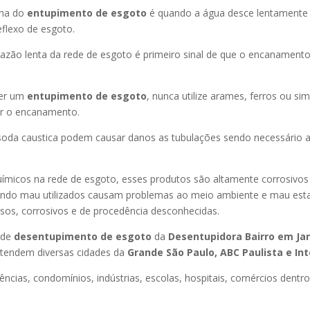
oma do
entupimento de esgoto
é quando a água desce lentament
flexo de esgoto.
azão lenta da rede de esgoto é primeiro sinal de que o encanament
er um
entupimento de esgoto
, nunca utilize arames, ferros ou sim
ir o encanamento.
oda caustica podem causar danos as tubulações sendo necessário a
uímicos na rede de esgoto, esses produtos são altamente corrosivos
ando mau utilizados causam problemas ao meio ambiente e mau esta
sos, corrosivos e de procedência desconhecidas.
 de
desentupimento de esgoto
da
Desentupidora Bairro
em Ja
tendem diversas cidades da
Grande São Paulo, ABC Paulista e Int
ncias, condomínios, indústrias, escolas, hospitais, comércios dentro