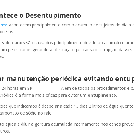
ntece o Desentupimento
nto
acontecem principalmente com o acumulo de sujeiras do dia a d
objetos.
os de canos
são causados principalmente devido ao acumulo e am
oam pelos canos gerando a obstrução que causa interrupção da vaz
s.
r manutenção periódica evitando entu
Além de todos os procedimentos e c
iódica é a forma mais eficaz para evitar um
entupimento
.
es que indicamos é despejar a cada 15 dias 2 litros de água quent
carbonato de sódio no ralo.
o ajuda a diluir a gordura acumulada internamente nos canos preve
uros.