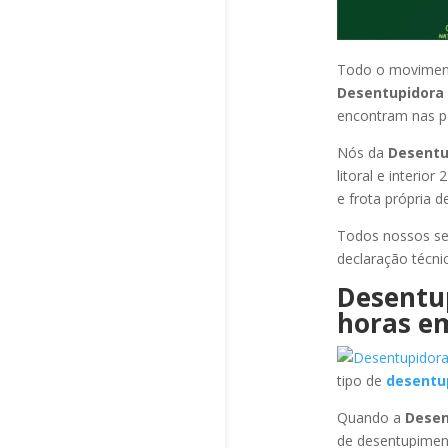
Todo o moviment
Desentupidora
encontram nas pa
Nós da
Desentu
litoral e interi
e frota própria 
Todos nossos se
declaração técni
Desentu
horas
em
tipo de
desentu
Quando a
Desen
de desentupimen