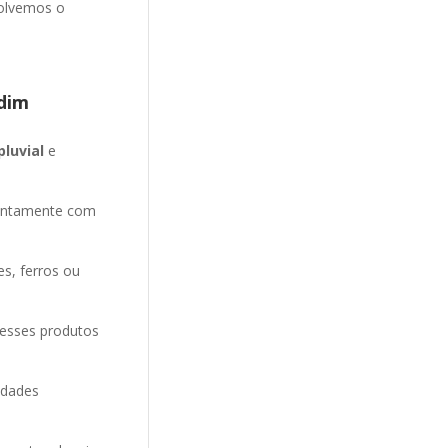
solvemos o
dim
pluvial
e
entamente com
es, ferros ou
 esses produtos
idades