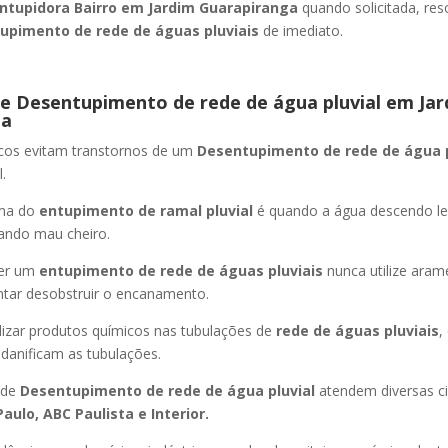
ntupidora Bairro
em Jardim Guarapiranga
quando solicitada, re
upimento de rede de águas pluviais
de imediato.
e Desentupimento de rede de água pluvial
em Jar
ga
icos evitam transtornos de um
Desentupimento de rede de água 
.
oma do
entupimento de ramal pluvial
é quando a água descendo l
ando mau cheiro.
er um
entupimento de rede de águas pluviais
nunca utilize aram
entar desobstruir o encanamento.
lizar produtos químicos nas tubulações de
rede de águas pluviais
,
 danificam as tubulações.
 de
Desentupimento de rede de água pluvial
atendem diversas c
aulo, ABC Paulista e Interior.