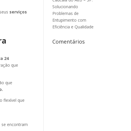
Solucionando
 seus
serviços
Problemas de
Entupimento com
Eficiência e Qualidade
ra
Comentários
a 24
ração que
ão que
o
.
 flexível que
ue se encontram