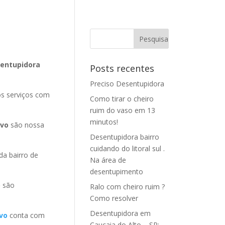
sentupidora
Posts recentes
Preciso Desentupidora
os serviços com
Como tirar o cheiro
ruim do vaso em 13
minutos!
avo
são nossa
Desentupidora bairro
cuidando do litoral sul .
a bairro de
Na área de
desentupimento
o
são
Ralo com cheiro ruim ?
Como resolver
Desentupidora em
vo
conta com
Caucaia do Alto – SP: