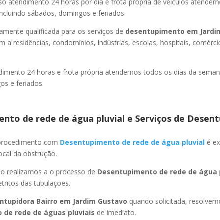
so atendimento 24 horas por dia e frota própria de veículos atende
ncluindo sábados, domingos e feriados.
amente qualificada para os serviços de
desentupimento
em Jardi
 a residências, condomínios, indústrias, escolas, hospitais, comérci
imento 24 horas e frota própria atendemos todos os dias da semana
s e feriados.
nto de rede de água pluvial e Serviços de Desent
 procedimento com
Desentupimento de rede de água pluvial
é ex
ocal da obstrução.
ão realizamos a o processo de
Desentupimento de rede de água p
ritos das tubulações.
ntupidora Bairro
em Jardim Gustavo
quando solicitada, resolve
 de rede de águas pluviais
de imediato.