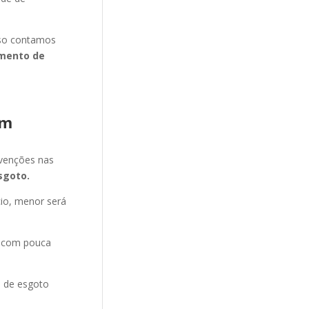
isso contamos
mento de
im
evenções nas
sgoto.
cio, menor será
e com pouca
o de esgoto