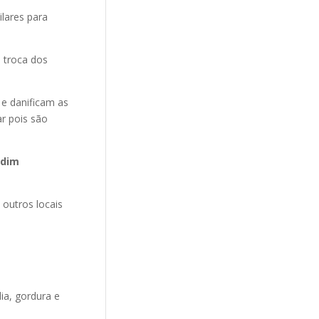
ilares para
 troca dos
 e danificam as
r pois são
rdim
 outros locais
ia, gordura e