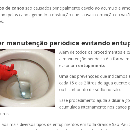
os de canos
são causados principalmente devido ao acumulo e am
oam pelos canos gerando a obstrução que causa interrupção da vaz
s.
r manutenção periódica evitando entu
Além de todos os procedimentos e c
a manutenção periódica é a forma ma
evitar um
entupimento
.
Uma das prevenções que indicamos é
cada 15 dias 2 litros de água quente
ou bicarbonato de sódio no ralo.
Esse procedimento ajuda a diluir a g
acumulada internamente nos canos p
uros.
os mais diversos tipos de entupimentos em toda Grande São Paulo, 