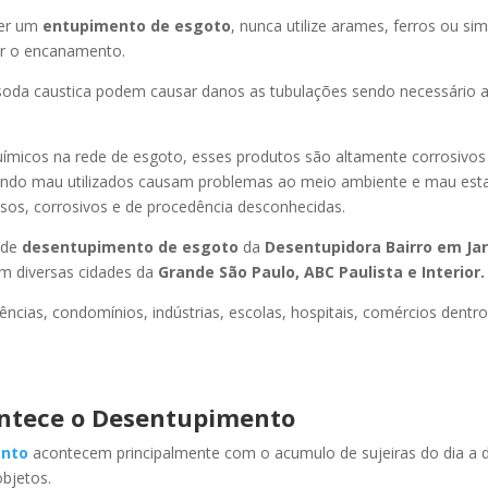
er um
entupimento de esgoto
, nunca utilize arames, ferros ou sim
ir o encanamento.
oda caustica podem causar danos as tubulações sendo necessário a
uímicos na rede de esgoto, esses produtos são altamente corrosivos
ando mau utilizados causam problemas ao meio ambiente e mau esta
sos, corrosivos e de procedência desconhecidas.
 de
desentupimento de esgoto
da
Desentupidora Bairro
em Ja
m diversas cidades da
Grande São Paulo, ABC Paulista e Interior.
ncias, condomínios, indústrias, escolas, hospitais, comércios dentro
ntece o Desentupimento
nto
acontecem principalmente com o acumulo de sujeiras do dia a d
objetos.