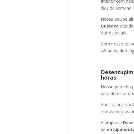
Interior com nos
dias da semana i
Nossa equipe alt
Gustavo
atendem
outros locais.
Com nosso atend
sábados, domingo
Desentupime
horas
Nosso primeiro
para detectar o l
Após a localizaç
removendo os det
A empresa
Dese
de
entupimento