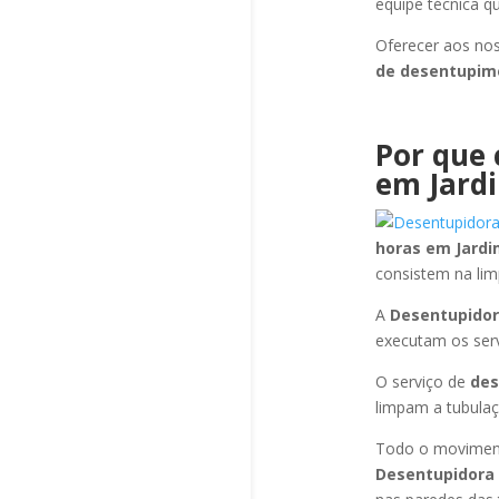
equipe técnica q
Oferecer aos nos
de desentupi
Por que 
em Jard
horas
em Jardi
consistem na li
A
Desentupidor
executam os ser
O serviço de
de
limpam a tubulaç
Todo o moviment
Desentupidora