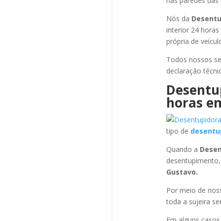
nas paredes das 
Nós da
Desentu
interior 24 hora
própria de veícu
Todos nossos se
declaração técni
Desentu
horas
em
tipo de
desentu
Quando a
Desen
desentupimento,
Gustavo
.
Por meio de no
toda a sujeira s
Em alguns casos