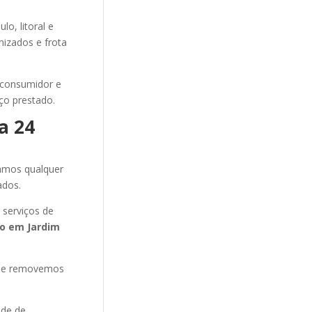
o, litoral e
mizados e frota
 consumidor e
ço prestado.
a 24
amos qualquer
ados.
serviços de
to
em Jardim
s e removemos
ade de