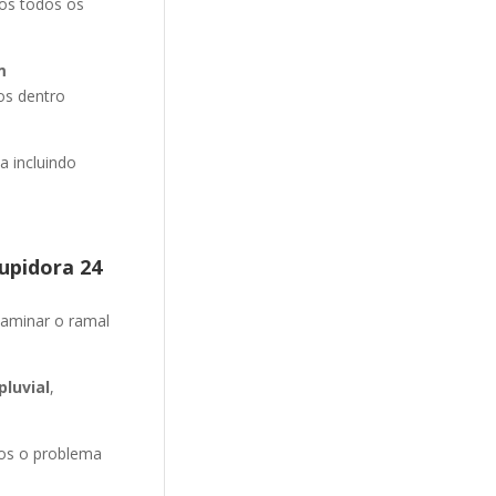
mos todos os
m
os dentro
 incluindo
upidora 24
aminar o ramal
luvial
,
mos o problema