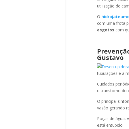
utilização de ca
O
hidrojateam
com uma frota pr
esgotos
com qua
Prevençã
Gustavo
tubulações é a 
Cuidados periód
o transtorno do 
O principal sint
vazão gerando re
Poças de água, v
está entupido.