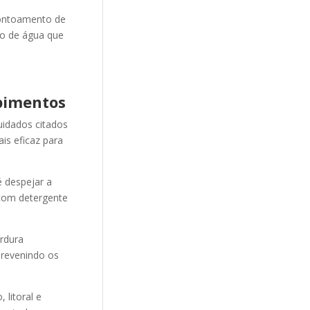
ontoamento de
ão de água que
pimentos
uidados citados
is eficaz para
 despejar a
 com detergente
ordura
revenindo os
litoral e