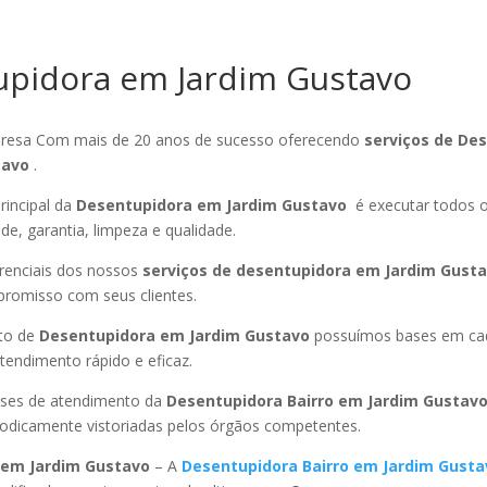
pidora em Jardim Gustavo
esa Com mais de 20 anos de sucesso oferecendo
serviços de De
tavo
.
rincipal da
Desentupidora em Jardim Gustavo
é executar todos 
ade, garantia, limpeza e qualidade.
ferenciais dos nossos
serviços de desentupidora em Jardim Gust
promisso com seus clientes.
to de
Desentupidora em Jardim Gustavo
possuímos bases em cad
endimento rápido e eficaz.
ses de atendimento da
Desentupidora Bairro
em Jardim Gustav
riodicamente vistoriadas pelos órgãos competentes.
em Jardim Gustavo
– A
Desentupidora Bairro
em Jardim Gusta