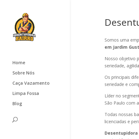
Desentu
Somos uma empr
em Jardim Gus
Nosso objetivo p
Home
seriedade, agilid
Sobre Nós
Os principais di
Caça Vazamento
seriedade e com
Limpa Fossa
Líder no segmen
São Paulo com at
Blog
Todas nossas ba
licenciadas e pe
Desentupidora