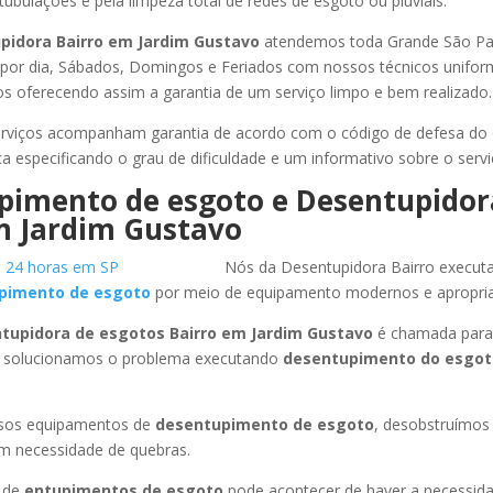
tubulações e pela limpeza total de redes de esgoto ou pluviais.
pidora Bairro
em Jardim Gustavo
atendemos toda Grande São Paul
s por dia, Sábados, Domingos e Feriados com nossos técnicos unifor
los oferecendo assim a garantia de um serviço limpo e bem realizado.
rviços acompanham garantia de acordo com o código de defesa do
ca especificando o grau de dificuldade e um informativo sobre o servi
pimento de esgoto e Desentupidor
 Jardim Gustavo
Nós da Desentupidora Bairro execut
pimento de esgoto
por meio de equipamento modernos e apropri
tupidora de esgotos Bairro
em Jardim Gustavo
é chamada para 
 solucionamos o problema executando
desentupimento do esgo
ssos equipamentos de
desentupimento de esgoto
, desobstruímo
em necessidade de quebras.
 de
entupimentos de esgoto
pode acontecer de haver a necessid