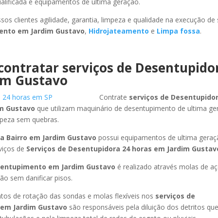
ualificada e equipamentos de ultima geração.
sos clientes agilidade, garantia, limpeza e qualidade na execução de
mento
em Jardim Gustavo
,
Hidrojateamento
e
Limpa fossa
.
contratar serviços de Desentupido
im Gustavo
Contrate
serviços de Desentupidor
m Gustavo
que utilizam maquinário de desentupimento de ultima ge
mpeza sem quebras.
a Bairro
em Jardim Gustavo
possui equipamentos de ultima geraç
viços de
Serviços de Desentupidora 24 horas
em Jardim Gustav
sentupimento
em Jardim Gustavo
é realizado através molas de aço
ão sem danificar pisos.
os de rotação das sondas e molas flexíveis nos
serviços de
em Jardim Gustavo
são responsáveis pela diluição dos detritos q