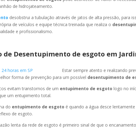
minhão de hidrojateamento.
ento
desobstrui a tubulação através de jatos de alta pressão, para 
ópria de veículos e equipe técnica treinada que realiza o
desentupi
lidade e profissionalismo.
o de Desentupimento de esgoto
em Jard
Estar sempre atento e realizando pr
melhor forma de prevenção para um possível
desentupimento de e
icos evitam transtornos de um
entupimento de esgoto
logo no iní
que um entupimento total.
oma do
entupimento de esgoto
é quando a água desce lentament
flexo de esgoto.
azão lenta da rede de esgoto é primeiro sinal de que o encanament