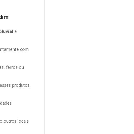
dim
pluvial
e
entamente com
es, ferros ou
 esses produtos
idades
o outros locais