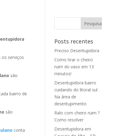
sentupidora
Posts recentes
Preciso Desentupidora
 os serviços
Como tirar o cheiro
ruim do vaso em 13
minutos!
lano
são
Desentupidora bairro
cuidando do litoral sul .
ada bairro de
Na área de
desentupimento
ano
são
Ralo com cheiro ruim ?
Como resolver
Desentupidora em
culano
conta
Caucaia do Alto – SP: