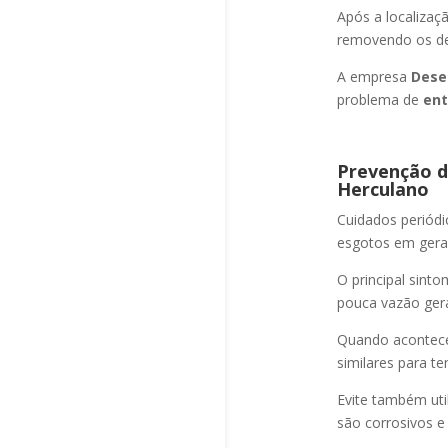
Após a localizaç
removendo os det
A empresa
Dese
problema de
ent
Prevenção d
Herculano
Cuidados periód
esgotos em geral
O principal sint
pouca vazão ger
Quando acontec
similares para t
Evite também uti
são corrosivos e