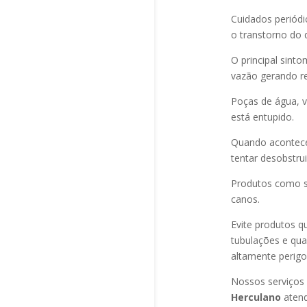
Cuidados periód
o transtorno do 
O principal sint
vazão gerando re
Poças de água, v
está entupido.
Quando acontec
tentar desobstru
Produtos como s
canos.
Evite produtos q
tubulações e qu
altamente perigo
Nossos serviços
Herculano
aten