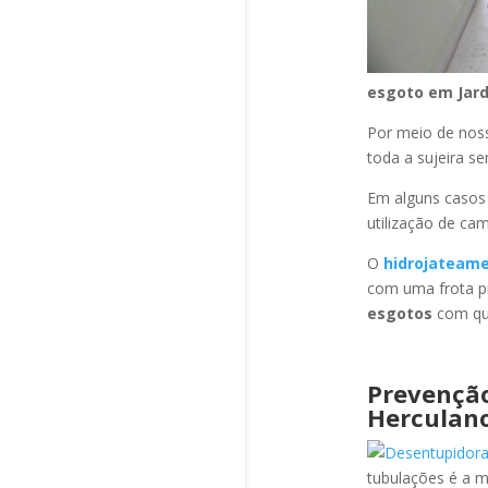
esgoto
em Jar
Por meio de no
toda a sujeira s
Em alguns casos
utilização de ca
O
hidrojateam
com uma frota pr
esgotos
com qua
Prevençã
Herculan
tubulações é a 