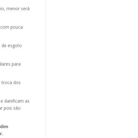
cio, menor será
e com pouca
o de esgoto
ilares para
 troca dos
 e danificam as
r pois são
rdim
r.