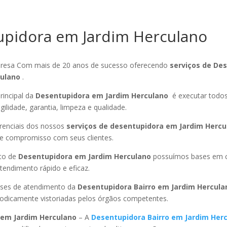
pidora em Jardim Herculano
esa Com mais de 20 anos de sucesso oferecendo
serviços de De
culano
.
rincipal da
Desentupidora em Jardim Herculano
é executar todos
ilidade, garantia, limpeza e qualidade.
ferenciais dos nossos
serviços de desentupidora em Jardim Hercu
 e compromisso com seus clientes.
to de
Desentupidora em Jardim Herculano
possuímos bases em c
endimento rápido e eficaz.
ses de atendimento da
Desentupidora Bairro
em Jardim Hercul
riodicamente vistoriadas pelos órgãos competentes.
em Jardim Herculano
– A
Desentupidora Bairro
em Jardim Her