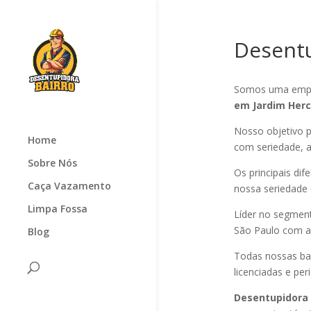
Desentu
Somos uma empr
em Jardim Her
Nosso objetivo p
Home
com seriedade, ag
Sobre Nós
Os principais di
Caça Vazamento
nossa seriedade
Limpa Fossa
Líder no segmen
São Paulo com at
Blog
Todas nossas ba
licenciadas e pe
Desentupidora