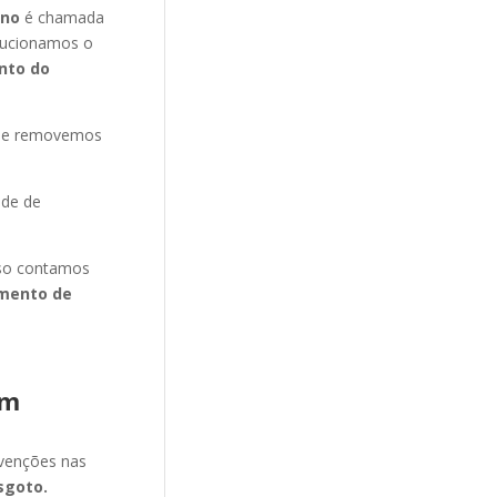
ano
é chamada
olucionamos o
nto do
s e removemos
ade de
isso contamos
mento de
im
evenções nas
sgoto.