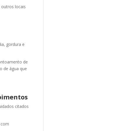
 outros locais
ia, gordura e
ontoamento de
ão de água que
pimentos
uidados citados
e com