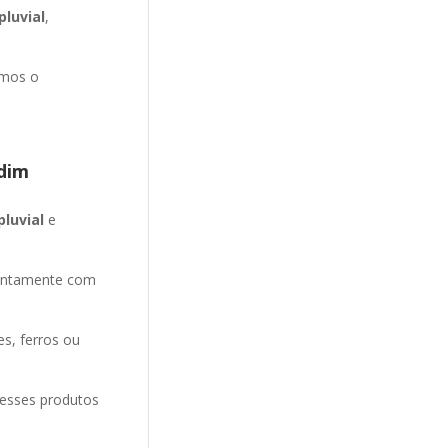
luvial
,
emos o
dim
pluvial
e
entamente com
es, ferros ou
 esses produtos