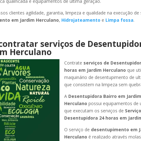
ca qualificada e equipamentos de ultima geração.
sos clientes agilidade, garantia, limpeza e qualidade na execução de
mento
em Jardim Herculano
,
Hidrojateamento
e
Limpa fossa
.
contratar serviços de Desentupido
im Herculano
Contrate
serviços de Desentupidor
horas
em Jardim Herculano
que ut
maquinário de desentupimento de ul
que consistem na limpeza sem quebr
A
Desentupidora Bairro
em Jardi
Herculano
possui equipamentos de 
que executam os serviços de
Serviç
Desentupidora 24 horas
em Jardi
O serviço de
desentupimento
em J
Herculano
é realizado através molas 