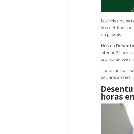
flexíveis nos
ser
dos detritos que
ou pluviais.
Nós da
Desentu
interior 24 hora
própria de veícu
Todos nossos se
declaração técni
Desentu
horas
em