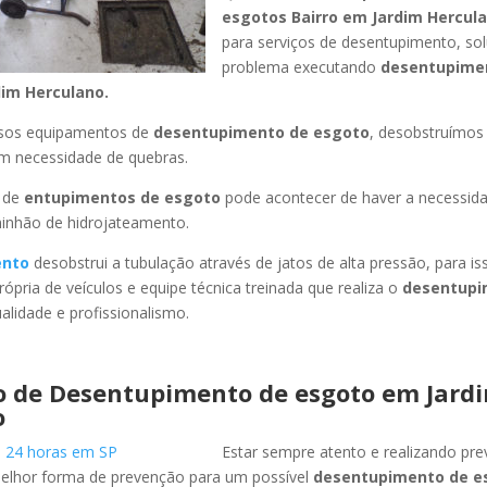
esgotos Bairro
em Jardim Hercul
para serviços de desentupimento, s
problema executando
desentupime
dim Herculano
.
ssos equipamentos de
desentupimento de esgoto
, desobstruímo
em necessidade de quebras.
 de
entupimentos de esgoto
pode acontecer de haver a necessid
minhão de hidrojateamento.
ento
desobstrui a tubulação através de jatos de alta pressão, para 
ópria de veículos e equipe técnica treinada que realiza o
desentupi
lidade e profissionalismo.
o de Desentupimento de esgoto
em Jard
o
Estar sempre atento e realizando pr
melhor forma de prevenção para um possível
desentupimento de e