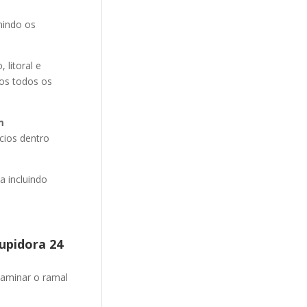
nindo os
litoral e
mos todos os
m
cios dentro
 incluindo
upidora 24
aminar o ramal