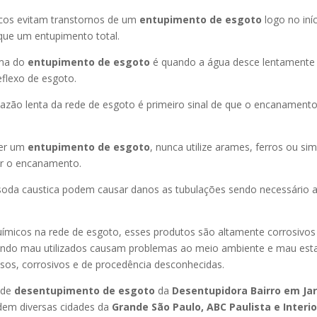
icos evitam transtornos de um
entupimento de esgoto
logo no iní
que um entupimento total.
oma do
entupimento de esgoto
é quando a água desce lentament
flexo de esgoto.
azão lenta da rede de esgoto é primeiro sinal de que o encanament
er um
entupimento de esgoto
, nunca utilize arames, ferros ou sim
ir o encanamento.
oda caustica podem causar danos as tubulações sendo necessário a
uímicos na rede de esgoto, esses produtos são altamente corrosivos
ando mau utilizados causam problemas ao meio ambiente e mau esta
sos, corrosivos e de procedência desconhecidas.
 de
desentupimento de esgoto
da
Desentupidora Bairro
em Ja
dem diversas cidades da
Grande São Paulo, ABC Paulista e Interio