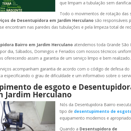
que limpam a tubulação sem danificar
Todo o movimentos de rotação das 
viços de Desentupidora
em Jardim Herculano
são responsáveis p
 se encontram nas paredes das tubulações e pela limpeza total de re
pidora Bairro
em Jardim Herculano
atendemos toda Grande São Pa
s por dia, Sábados, Domingos e Feriados com nossos técnicos unifor
los oferecendo assim a garantia de um serviço limpo e bem realizado.
rviços acompanham garantia de acordo com o código de defesa do
ca especificando o grau de dificuldade e um informativo sobre o servi
pimento de esgoto e Desentupidor
 Jardim Herculano
Nós da Desentupidora Bairro execut
tipo de
desentupimento de esgot
equipamento modernos e apropriado
Quando a
Desentupidora de