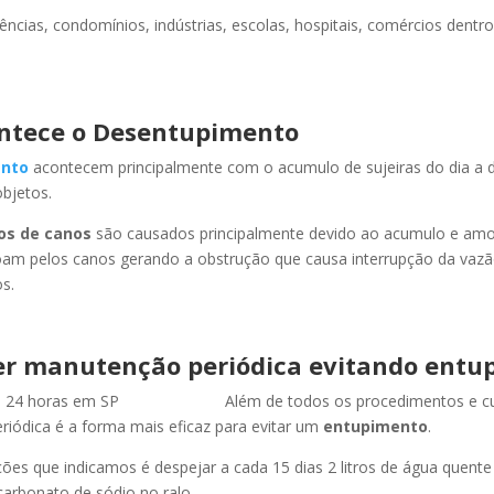
ncias, condomínios, indústrias, escolas, hospitais, comércios dentro
ntece o Desentupimento
nto
acontecem principalmente com o acumulo de sujeiras do dia a d
objetos.
os de canos
são causados principalmente devido ao acumulo e am
oam pelos canos gerando a obstrução que causa interrupção da vaz
s.
r manutenção periódica evitando entu
Além de todos os procedimentos e c
iódica é a forma mais eficaz para evitar um
entupimento
.
es que indicamos é despejar a cada 15 dias 2 litros de água quent
carbonato de sódio no ralo.