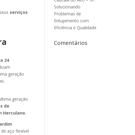
Solucionando
 seus
serviços
Problemas de
Entupimento com
Eficiência e Qualidade
ra
Comentários
a 24
ilizam
tima geração
as.
m
ultima geração
os de
m Herculano
.
ardim
de aço flexível