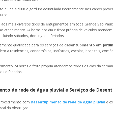
o ajuda a diluir a gordura acumulada internamente nos canos preve
uros.
os mais diversos tipos de entupimentos em toda Grande São Paulo, 
so atendimento 24 horas por dia e frota própria de veículos atende
ncluindo sábados, domingos e feriados.
amente qualificada para os serviços de
desentupimento
em Jardi
em a residências, condomínios, indústrias, escolas, hospitais, comér
imento 24 horas e frota própria atendemos todos os dias da semana
s e feriados.
nto de rede de água pluvial e Serviços de Desent
 procedimento com
Desentupimento de rede de água pluvial
é ex
ocal da obstrução.