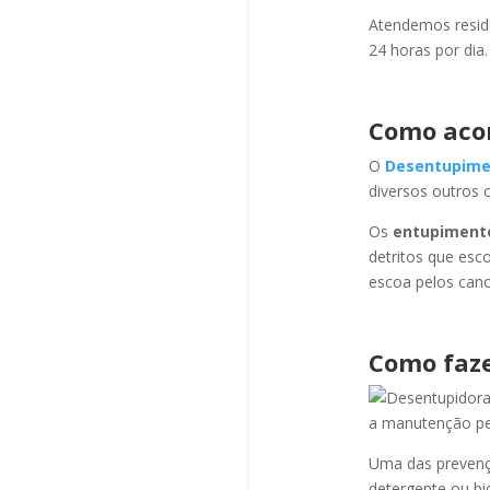
Atendemos residê
24 horas por dia.
Como aco
O
Desentupime
diversos outros 
Os
entupiment
detritos que esc
escoa pelos cano
Como faze
a manutenção per
Uma das prevençõ
detergente ou bi