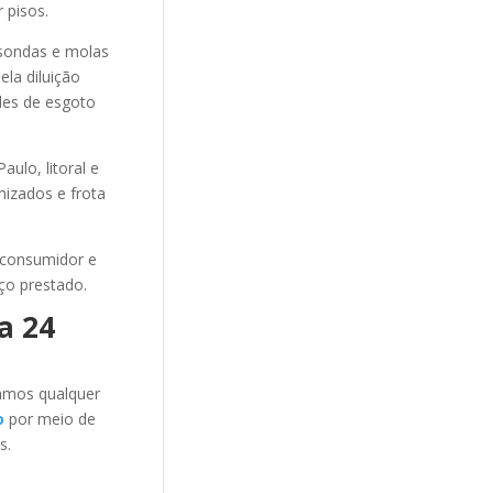
 pisos.
sondas e molas
ela diluição
des de esgoto
ulo, litoral e
mizados e frota
 consumidor e
ço prestado.
a 24
amos qualquer
o
por meio de
s.