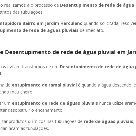
ão realizamos a o processo de
Desentupimento de rede de água p
ritos das tubulações.
ntupidora Bairro
em Jardim Herculano
quando solicitada, resolv
upimento de rede de águas pluviais
de imediato.
e Desentupimento de rede de água pluvial
em Jar
icos evitam transtornos de um
Desentupimento de rede de água 
.
oma do
entupimento de ramal pluvial
é quando a água descendo l
ando mau cheiro.
er um
entupimento de rede de águas pluviais
nunca utilize aram
entar desobstruir o encanamento.
lizar produtos químicos nas tubulações de
rede de águas pluviais
,
 danificam as tubulações.