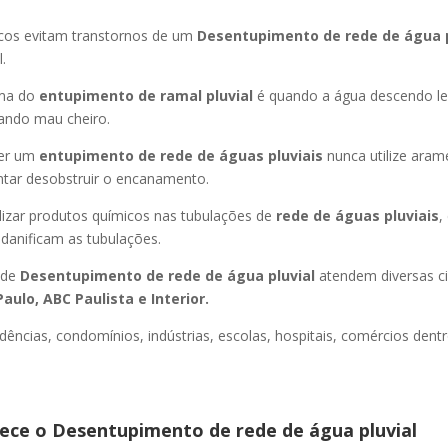
icos evitam transtornos de um
Desentupimento de rede de água 
.
oma do
entupimento de ramal pluvial
é quando a água descendo l
ando mau cheiro.
er um
entupimento de rede de águas pluviais
nunca utilize aram
entar desobstruir o encanamento.
lizar produtos químicos nas tubulações de
rede de águas pluviais
,
 danificam as tubulações.
 de
Desentupimento de rede de água pluvial
atendem diversas c
aulo, ABC Paulista e Interior.
dências, condomínios, indústrias, escolas, hospitais, comércios dentr
ce o Desentupimento de rede de água pluvial