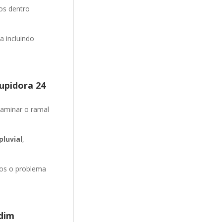
ios dentro
 incluindo
upidora 24
aminar o ramal
luvial
,
mos o problema
dim