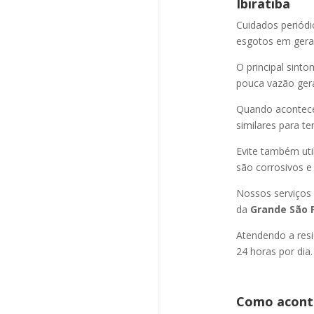
Ibiratiba
Cuidados periód
esgotos em geral
O principal sint
pouca vazão ger
Quando acontec
similares para t
Evite também uti
são corrosivos e
Nossos serviços
da
Grande São P
Atendendo a resi
24 horas por dia.
Como aconte