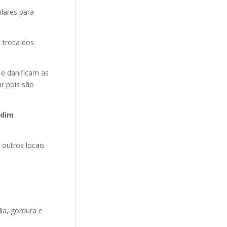
ilares para
 troca dos
 e danificam as
r pois são
rdim
 outros locais
ia, gordura e