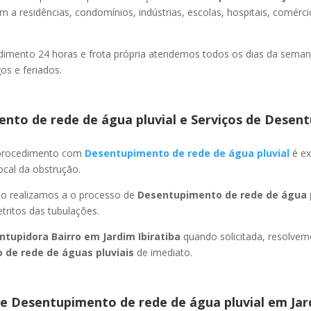
m a residências, condomínios, indústrias, escolas, hospitais, comérc
imento 24 horas e frota própria atendemos todos os dias da semana
s e feriados.
nto de rede de água pluvial e Serviços de Desent
 procedimento com
Desentupimento de rede de água pluvial
é ex
ocal da obstrução.
ão realizamos a o processo de
Desentupimento de rede de água p
ritos das tubulações.
ntupidora Bairro
em Jardim Ibiratiba
quando solicitada, resolve
 de rede de águas pluviais
de imediato.
e Desentupimento de rede de água pluvial
em Jar