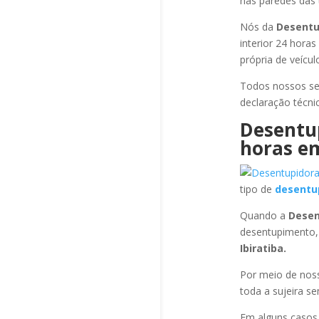
nas paredes das 
Nós da
Desentu
interior 24 hora
própria de veícu
Todos nossos se
declaração técni
Desentu
horas
em
tipo de
desentu
Quando a
Desen
desentupimento,
Ibiratiba
.
Por meio de no
toda a sujeira s
Em alguns casos