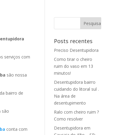
sentupidora
Posts recentes
Preciso Desentupidora
os serviços com
Como tirar o cheiro
ruim do vaso em 13
minutos!
iba
são nossa
Desentupidora bairro
cuidando do litoral sul .
a bairro de
Na área de
desentupimento
a
são
Ralo com cheiro ruim ?
Como resolver
Desentupidora em
iba
conta com
Caucaia do Alto – SP: