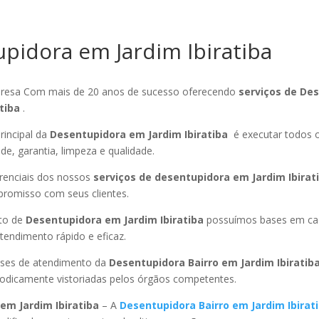
pidora em Jardim Ibiratiba
esa Com mais de 20 anos de sucesso oferecendo
serviços de De
atiba
.
rincipal da
Desentupidora em Jardim Ibiratiba
é executar todos 
ade, garantia, limpeza e qualidade.
ferenciais dos nossos
serviços de desentupidora em Jardim Ibirat
promisso com seus clientes.
to de
Desentupidora em Jardim Ibiratiba
possuímos bases em cad
endimento rápido e eficaz.
ses de atendimento da
Desentupidora Bairro
em Jardim Ibiratib
riodicamente vistoriadas pelos órgãos competentes.
em Jardim Ibiratiba
– A
Desentupidora Bairro
em Jardim Ibirat