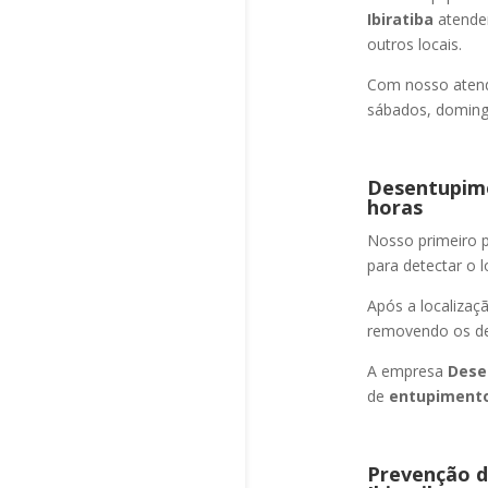
Ibiratiba
atende
outros locais.
Com nosso atend
sábados, domingo
Desentupime
horas
Nosso primeiro
para detectar o l
Após a localizaç
removendo os det
A empresa
Dese
de
entupimento
Prevenção d