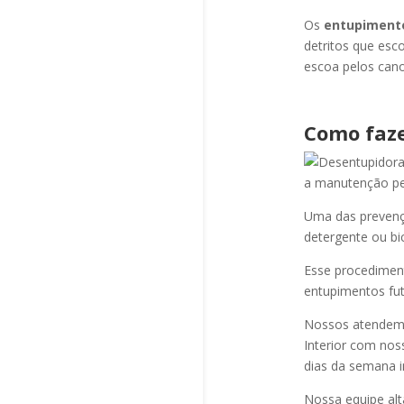
Os
entupiment
detritos que esc
escoa pelos cano
Como faze
a manutenção per
Uma das prevençõ
detergente ou bi
Esse procediment
entupimentos fut
Nossos atendem a
Interior com nos
dias da semana i
Nossa equipe alt