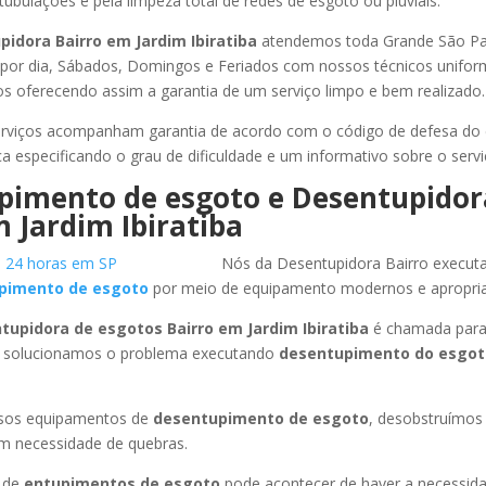
tubulações e pela limpeza total de redes de esgoto ou pluviais.
pidora Bairro
em Jardim Ibiratiba
atendemos toda Grande São Paul
s por dia, Sábados, Domingos e Feriados com nossos técnicos unifor
los oferecendo assim a garantia de um serviço limpo e bem realizado.
rviços acompanham garantia de acordo com o código de defesa do
ca especificando o grau de dificuldade e um informativo sobre o servi
pimento de esgoto e Desentupidor
 Jardim Ibiratiba
Nós da Desentupidora Bairro execut
pimento de esgoto
por meio de equipamento modernos e apropri
tupidora de esgotos Bairro
em Jardim Ibiratiba
é chamada para
 solucionamos o problema executando
desentupimento do esgo
ssos equipamentos de
desentupimento de esgoto
, desobstruímo
em necessidade de quebras.
 de
entupimentos de esgoto
pode acontecer de haver a necessid