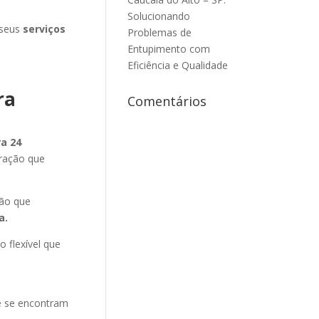
Solucionando
 seus
serviços
Problemas de
Entupimento com
Eficiência e Qualidade
ra
Comentários
a 24
eração que
ção que
a
.
o flexível que
ue se encontram