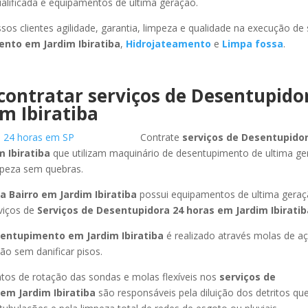
ualificada e equipamentos de ultima geração.
sos clientes agilidade, garantia, limpeza e qualidade na execução de
mento
em Jardim Ibiratiba
,
Hidrojateamento
e
Limpa fossa
.
contratar serviços de Desentupido
m Ibiratiba
Contrate
serviços de Desentupidor
 Ibiratiba
que utilizam maquinário de desentupimento de ultima g
mpeza sem quebras.
a Bairro
em Jardim Ibiratiba
possui equipamentos de ultima gera
viços de
Serviços de Desentupidora 24 horas
em Jardim Ibiratib
sentupimento
em Jardim Ibiratiba
é realizado através molas de aç
ão sem danificar pisos.
os de rotação das sondas e molas flexíveis nos
serviços de
em Jardim Ibiratiba
são responsáveis pela diluição dos detritos q