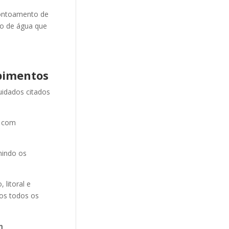
ontoamento de
ão de água que
pimentos
uidados citados
e com
nindo os
litoral e
mos todos os
m