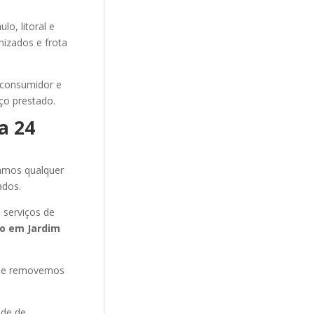
o, litoral e
mizados e frota
 consumidor e
ço prestado.
a 24
amos qualquer
ados.
 serviços de
to
em Jardim
s e removemos
ade de