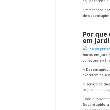
equipe técnica q
Oferecer aos nos
de desentupi
Por que 
em Jardi
horas
em Jardim
consistem na li
A
Desentupidor
executam os ser
O serviço de
de
limpam a tubulaç
Todo o moviment
Desentupidora