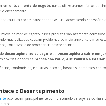
er um
entupimento de esgoto
, nunca utilize arames, ferros ou sim
ir o encanamento.
oda caustica podem causar danos as tubulações sendo necessário a
uímicos na rede de esgoto, esses produtos são altamente corrosivos
ando mau utilizados causam problemas ao meio ambiente e mau esta
sos, corrosivos e de procedência desconhecidas.
 de
desentupimento de esgoto
da
Desentupidora Bairro
em Ja
m diversas cidades da
Grande São Paulo, ABC Paulista e Interior.
ncias, condomínios, indústrias, escolas, hospitais, comércios dentro
ntece o Desentupimento
nto
acontecem principalmente com o acumulo de sujeiras do dia a d
objetos.