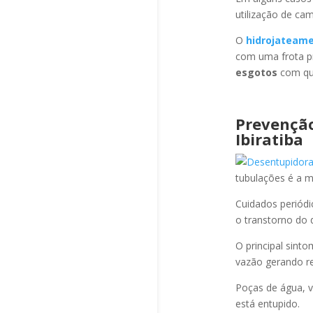
utilização de ca
O
hidrojateam
com uma frota pr
esgotos
com qua
Prevençã
Ibiratiba
tubulações é a 
Cuidados periód
o transtorno do 
O principal sint
vazão gerando re
Poças de água, v
está entupido.