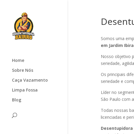
Desentu
Somos uma empr
em Jardim Ibir
Nosso objetivo p
Home
seriedade, agilid
Sobre Nós
Os principais di
Caça Vazamento
seriedade e com
Limpa Fossa
Líder no segmen
São Paulo com at
Blog
Todas nossas ba
licenciadas e pe
Desentupidora