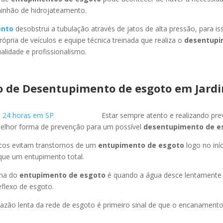
minhão de hidrojateamento.
ento
desobstrui a tubulação através de jatos de alta pressão, para 
ópria de veículos e equipe técnica treinada que realiza o
desentupi
lidade e profissionalismo.
o de Desentupimento de esgoto
em Jard
Estar sempre atento e realizando pr
melhor forma de prevenção para um possível
desentupimento de e
icos evitam transtornos de um
entupimento de esgoto
logo no iní
que um entupimento total.
oma do
entupimento de esgoto
é quando a água desce lentament
flexo de esgoto.
azão lenta da rede de esgoto é primeiro sinal de que o encanament