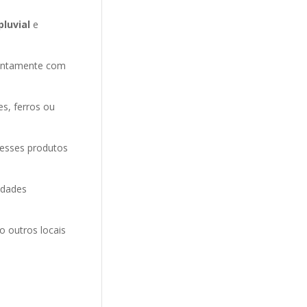
pluvial
e
entamente com
es, ferros ou
 esses produtos
idades
o outros locais