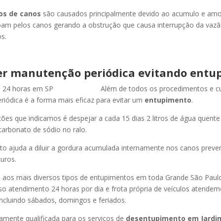
os de canos
são causados principalmente devido ao acumulo e am
oam pelos canos gerando a obstrução que causa interrupção da vaz
s.
r manutenção periódica evitando entu
Além de todos os procedimentos e c
iódica é a forma mais eficaz para evitar um
entupimento
.
es que indicamos é despejar a cada 15 dias 2 litros de água quent
carbonato de sódio no ralo.
o ajuda a diluir a gordura acumulada internamente nos canos preve
uros.
os mais diversos tipos de entupimentos em toda Grande São Paulo, 
so atendimento 24 horas por dia e frota própria de veículos atende
ncluindo sábados, domingos e feriados.
amente qualificada para os serviços de
desentupimento
em Jardi