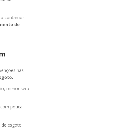
isso contamos
mento de
im
evenções nas
sgoto.
cio, menor será
e com pouca
o de esgoto