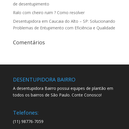
de desentupimento
Ralo com cheiro ruim ? Como resolver
Desentupidora em Caucaia do Alto – SP: Solucionando
Problemas de Entupimento com Eficiência e Qualidade
Comentários
DESENTUPIDORA BAIRRO
A desentupidora Bairro possui equipes de plantão em
todos os bairros de São Paulo. Conte Conosco!
Telefones:
(11) 98776-7059