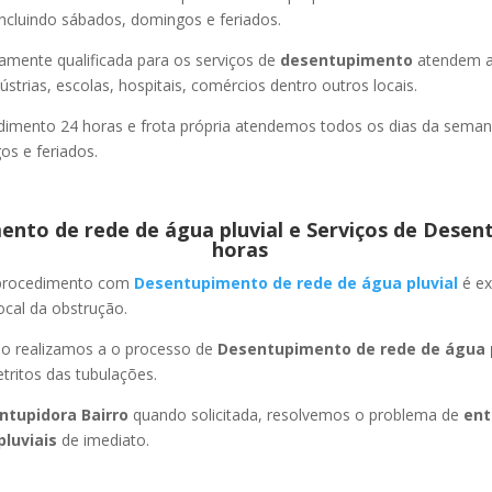
ncluindo sábados, domingos e feriados.
amente qualificada para os serviços de
desentupimento
atendem a
strias, escolas, hospitais, comércios dentro outros locais.
imento 24 horas e frota própria atendemos todos os dias da semana
s e feriados.
nto de rede de água pluvial e Serviços de Desen
horas
 procedimento com
Desentupimento de rede de água pluvial
é ex
ocal da obstrução.
ão realizamos a o processo de
Desentupimento de rede de água p
ritos das tubulações.
ntupidora Bairro
quando solicitada, resolvemos o problema de
ent
pluviais
de imediato.