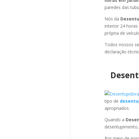
horas em Jardi
paredes das tubul
Nós da
Desentu
interior 24 hora
própria de veícu
Todos nossos se
declaração técni
Desent
tipo de
desentu
apropriados.
Quando a
Desen
desentupimento,
Por meio de no