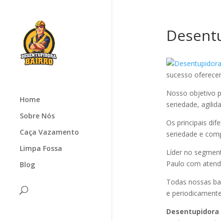
Desentu
sucesso oferec
Nosso objetivo p
Home
seriedade, agilid
Sobre Nós
Os principais di
Caça Vazamento
seriedade e com
Limpa Fossa
Líder no segmen
Paulo com atendi
Blog
Todas nossas ba
e periodicamente
Desentupidora 