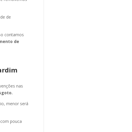
ade de
isso contamos
mento de
ardim
evenções nas
sgoto.
cio, menor será
e com pouca