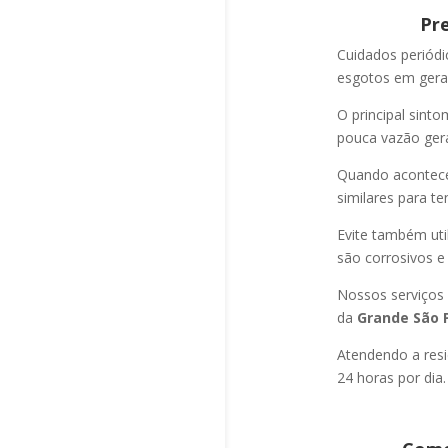
Pr
Cuidados periód
esgotos em geral
O principal sint
pouca vazão ger
Quando acontec
similares para t
Evite também uti
são corrosivos e
Nossos serviços
da
Grande São P
Atendendo a resi
24 horas por dia.