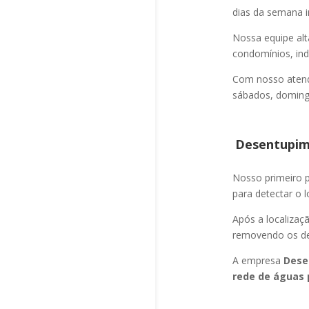
dias da semana i
Nossa equipe alt
condomínios, indú
Com nosso atend
sábados, domingo
Desentupime
Nosso primeiro
para detectar o l
Após a localizaç
removendo os det
A empresa
Dese
rede de águas 