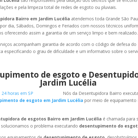
m Lucélia
são responsáveis pela diluição dos detritos que se encon
ações e pela limpeza total de redes de esgoto ou pluviais.
pidora Bairro em Jardim Lucélia
atendemos toda Grande São Paulo,
s por dia, Sábados, Domingos e Feriados com nossos técnicos unifor
los oferecendo assim a garantia de um serviço limpo e bem realizado.
rviços acompanham garantia de acordo com o código de defesa do
ca especificando o grau de dificuldade e um informativo sobre o servi
upimento de esgoto e Desentupid
Jardim Lucélia
Nós da Desentupidora Bairro execut
pimento de esgoto em Jardim Lucélia
por meio de equipamento
tupidora de esgotos Bairro em Jardim Lucélia
é chamada para s
 solucionamos o problema executando
desentupimento do esgot
ssos equipamentos de
desentupimento de esgoto
, desobstruímo