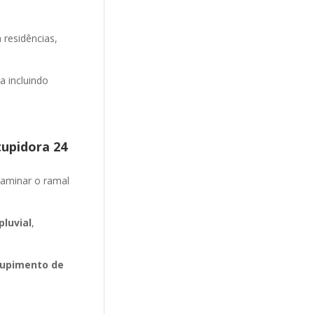
 residências,
 incluindo
tupidora 24
aminar o ramal
luvial
,
upimento de