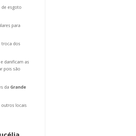
o de esgoto
ilares para
 troca dos
 e danificam as
r pois são
es da
Grande
 outros locais
ucélia