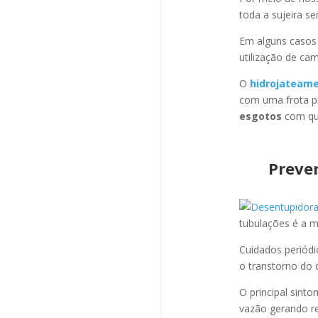
toda a sujeira s
Em alguns casos
utilização de ca
O
hidrojateam
com uma frota pr
esgotos
com qua
Preve
tubulações é a 
Cuidados periód
o transtorno do 
O principal sint
vazão gerando re