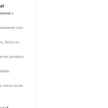
al
pluvial
e
entamente com
es, ferros ou
 esses produtos
idades
o outros locais