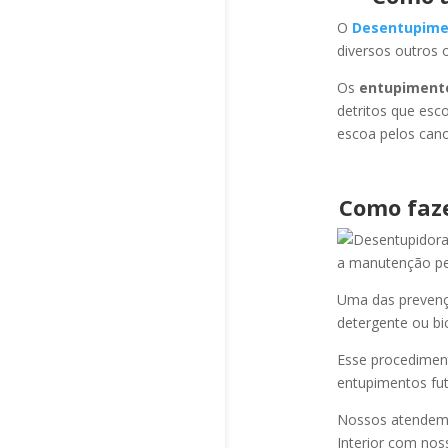
O
Desentupime
diversos outros 
Os
entupiment
detritos que esc
escoa pelos cano
Como faz
a manutenção per
Uma das prevençõ
detergente ou bi
Esse procediment
entupimentos fut
Nossos atendem a
Interior com nos