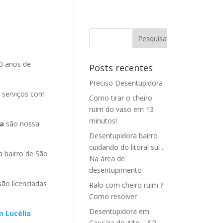
0 anos de
Posts recentes
Preciso Desentupidora
 serviços com
Como tirar o cheiro
ruim do vaso em 13
minutos!
ia
são nossa
Desentupidora bairro
cuidando do litoral sul .
 bairro de São
Na área de
desentupimento
são licenciadas
Ralo com cheiro ruim ?
Como resolver
Desentupidora em
m Lucélia
Caucaia do Alto – SP: