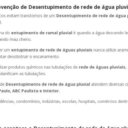
evenção de Desentupimento de rede de água pluvi
icos evitam transtornos de um
Desentupimento de rede de água 
.
oma do
entupimento de ramal pluvial
é quando a água descendo l
ando mau cheiro.
er um
entupimento de rede de águas pluviais
nunca utilize aram
entar desobstruir o encanamento.
lizar produtos químicos nas tubulações de
rede de águas pluviais
,
 danificam as tubulações.
 de
Desentupimento de rede de água pluvial
atendem diversas c
aulo, ABC Paulista e Interior.
dências, condomínios, indústrias, escolas, hospitais, comércios dentr