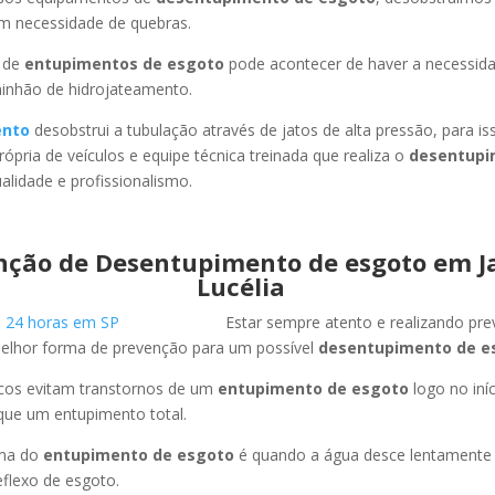
em necessidade de quebras.
 de
entupimentos de esgoto
pode acontecer de haver a necessid
minhão de hidrojateamento.
ento
desobstrui a tubulação através de jatos de alta pressão, para 
ópria de veículos e equipe técnica treinada que realiza o
desentupi
lidade e profissionalismo.
nção de Desentupimento de esgoto em J
Lucélia
Estar sempre atento e realizando pr
melhor forma de prevenção para um possível
desentupimento de e
icos evitam transtornos de um
entupimento de esgoto
logo no iní
que um entupimento total.
oma do
entupimento de esgoto
é quando a água desce lentament
flexo de esgoto.