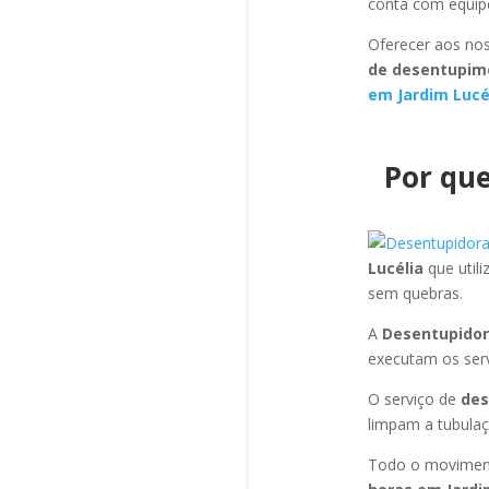
conta com equipe
Oferecer aos nos
de desentupime
em Jardim Lucé
Por que
Lucélia
que util
sem quebras.
A
Desentupidor
executam os ser
O serviço de
des
limpam a tubulaç
Todo o moviment