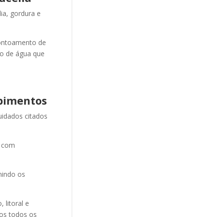
ia, gordura e
ontoamento de
ão de água que
pimentos
uidados citados
e com
nindo os
litoral e
mos todos os