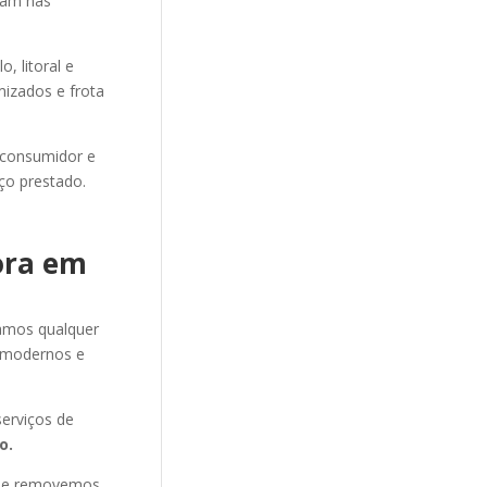
tram nas
 litoral e
mizados e frota
 consumidor e
ço prestado.
ora em
amos qualquer
 modernos e
erviços de
o.
s e removemos