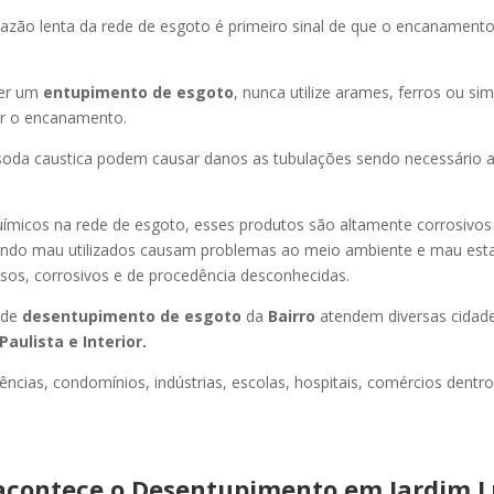
azão lenta da rede de esgoto é primeiro sinal de que o encanament
er um
entupimento de esgoto
, nunca utilize arames, ferros ou sim
ir o encanamento.
oda caustica podem causar danos as tubulações sendo necessário a
uímicos na rede de esgoto, esses produtos são altamente corrosivos
ando mau utilizados causam problemas ao meio ambiente e mau esta
sos, corrosivos e de procedência desconhecidas.
 de
desentupimento de esgoto
da
Bairro
atendem diversas cidad
Paulista e Interior.
ncias, condomínios, indústrias, escolas, hospitais, comércios dentro
contece o Desentupimento em Jardim L