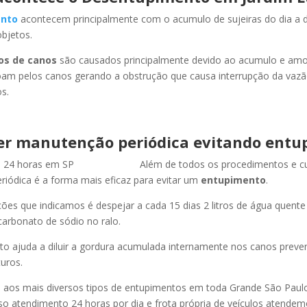
nto
acontecem principalmente com o acumulo de sujeiras do dia a d
objetos.
os de canos
são causados principalmente devido ao acumulo e am
oam pelos canos gerando a obstrução que causa interrupção da vaz
s.
er manutenção periódica evitando entu
Além de todos os procedimentos e c
iódica é a forma mais eficaz para evitar um
entupimento
.
es que indicamos é despejar a cada 15 dias 2 litros de água quent
carbonato de sódio no ralo.
o ajuda a diluir a gordura acumulada internamente nos canos preve
uros.
os mais diversos tipos de entupimentos em toda Grande São Paulo, 
so atendimento 24 horas por dia e frota própria de veículos atende