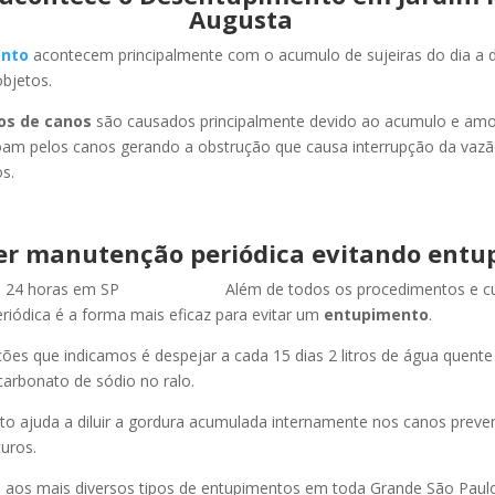
Augusta
nto
acontecem principalmente com o acumulo de sujeiras do dia a d
objetos.
os de canos
são causados principalmente devido ao acumulo e am
oam pelos canos gerando a obstrução que causa interrupção da vaz
s.
er manutenção periódica evitando entu
Além de todos os procedimentos e c
iódica é a forma mais eficaz para evitar um
entupimento
.
es que indicamos é despejar a cada 15 dias 2 litros de água quent
carbonato de sódio no ralo.
o ajuda a diluir a gordura acumulada internamente nos canos preve
uros.
os mais diversos tipos de entupimentos em toda Grande São Paulo, 