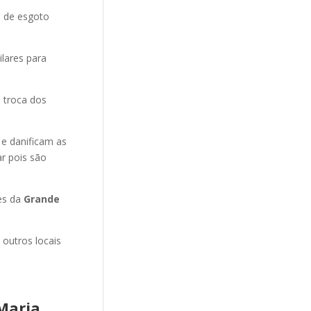
o de esgoto
ilares para
 troca dos
 e danificam as
r pois são
es da
Grande
 outros locais
Maria