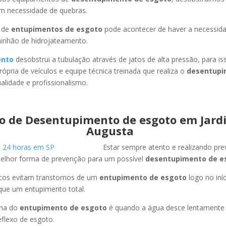
em necessidade de quebras.
 de
entupimentos de esgoto
pode acontecer de haver a necessid
minhão de hidrojateamento.
ento
desobstrui a tubulação através de jatos de alta pressão, para 
ópria de veículos e equipe técnica treinada que realiza o
desentupi
lidade e profissionalismo.
o de Desentupimento de esgoto em Jard
Augusta
Estar sempre atento e realizando pr
melhor forma de prevenção para um possível
desentupimento de e
icos evitam transtornos de um
entupimento de esgoto
logo no iní
que um entupimento total.
oma do
entupimento de esgoto
é quando a água desce lentament
flexo de esgoto.