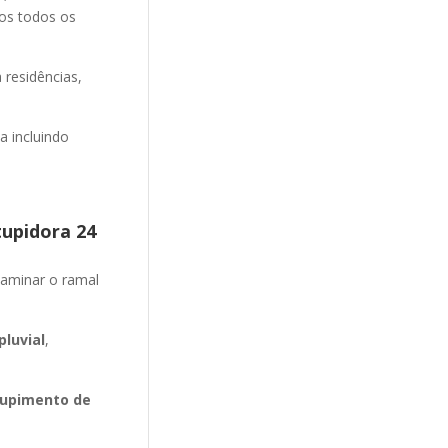
mos todos os
 residências,
 incluindo
tupidora 24
aminar o ramal
luvial
,
upimento de