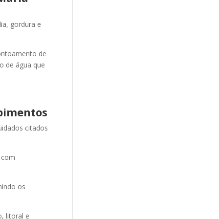
ia, gordura e
ontoamento de
ão de água que
pimentos
uidados citados
e com
nindo os
litoral e