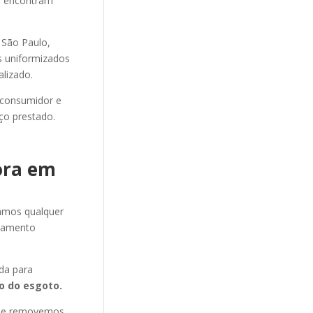
se encontram
São Paulo,
os uniformizados
alizado.
 consumidor e
ço prestado.
ora em
amos qualquer
pamento
da para
 do esgoto.
s e removemos