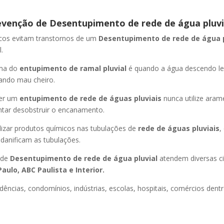
evenção de Desentupimento de rede de água pluvi
icos evitam transtornos de um
Desentupimento de rede de água 
.
oma do
entupimento de ramal pluvial
é quando a água descendo l
ando mau cheiro.
er um
entupimento de rede de águas pluviais
nunca utilize aram
entar desobstruir o encanamento.
lizar produtos químicos nas tubulações de
rede de águas pluviais
,
 danificam as tubulações.
 de
Desentupimento de rede de água pluvial
atendem diversas c
aulo, ABC Paulista e Interior.
dências, condomínios, indústrias, escolas, hospitais, comércios dentr