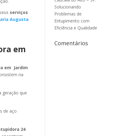
ação.
Solucionando
 seus
serviços
Problemas de
aria Augusta
Entupimento com
Eficiência e Qualidade
Comentários
dora em
ra em Jardim
consistem na
a geração que
as de aço
ntupidora 24