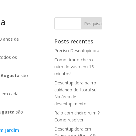
ta
0 anos de
Posts recentes
Preciso Desentupidora
todos os
Como tirar o cheiro
ruim do vaso em 13
minutos!
a Augusta
são
Desentupidora bairro
cuidando do litoral sul .
 em cada
Na área de
desentupimento
Augusta
são
Ralo com cheiro ruim ?
Como resolver
Desentupidora em
em Jardim
Caucaia do Alto – SP: