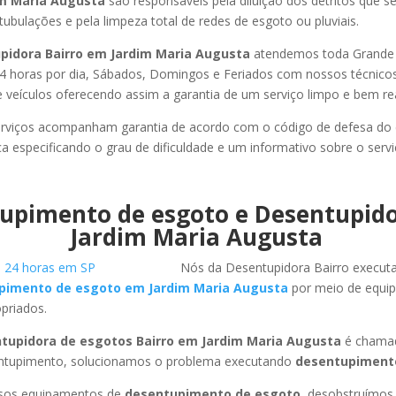
im Maria Augusta
são responsáveis pela diluição dos detritos que 
tubulações e pela limpeza total de redes de esgoto ou pluviais.
pidora Bairro em Jardim Maria Augusta
atendemos toda Grande 
or 24 horas por dia, Sábados, Domingos e Feriados com nossos técnic
de veículos oferecendo assim a garantia de um serviço limpo e bem re
rviços acompanham garantia de acordo com o código de defesa do
ca especificando o grau de dificuldade e um informativo sobre o servi
upimento de esgoto e Desentupid
Jardim Maria Augusta
Nós da Desentupidora Bairro execut
pimento de esgoto em Jardim Maria Augusta
por meio de equi
priados.
tupidora de esgotos Bairro em Jardim Maria Augusta
é chama
entupimento, solucionamos o problema executando
desentupimento
ssos equipamentos de
desentupimento de esgoto
, desobstruímo