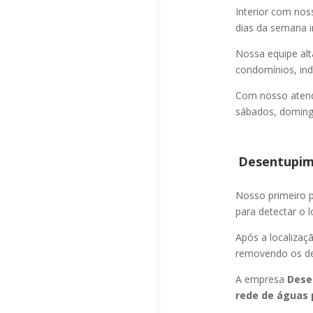
Interior com nos
dias da semana i
Nossa equipe alt
condomínios, indú
Com nosso atend
sábados, domingo
Desentupime
Nosso primeiro
para detectar o l
Após a localizaç
removendo os det
A empresa
Dese
rede de águas 