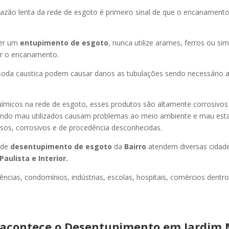
azão lenta da rede de esgoto é primeiro sinal de que o encanament
er um
entupimento de esgoto
, nunca utilize arames, ferros ou sim
ir o encanamento.
oda caustica podem causar danos as tubulações sendo necessário a
uímicos na rede de esgoto, esses produtos são altamente corrosivos
ando mau utilizados causam problemas ao meio ambiente e mau esta
sos, corrosivos e de procedência desconhecidas.
 de
desentupimento de esgoto
da
Bairro
atendem diversas cidad
Paulista e Interior.
ncias, condomínios, indústrias, escolas, hospitais, comércios dentro
acontece o Desentupimento em Jardim 