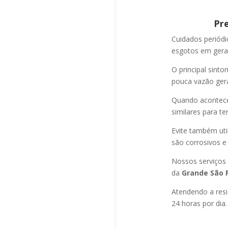
Pr
Cuidados periód
esgotos em geral
O principal sint
pouca vazão ger
Quando acontec
similares para t
Evite também uti
são corrosivos e
Nossos serviços
da
Grande São P
Atendendo a resi
24 horas por dia.