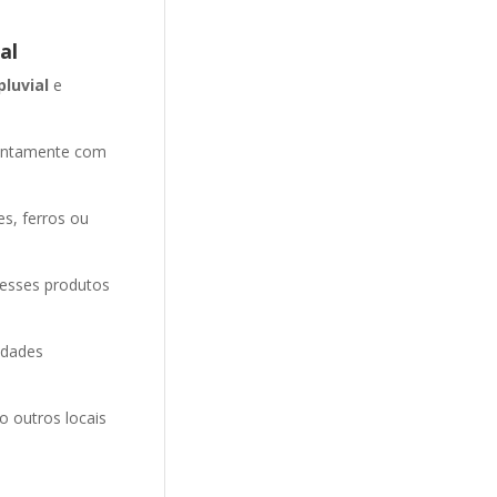
al
pluvial
e
entamente com
es, ferros ou
 esses produtos
idades
o outros locais