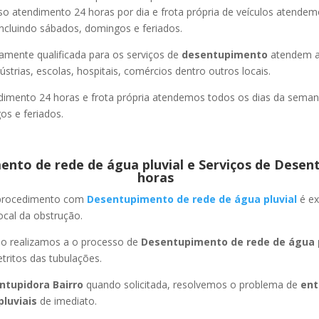
so atendimento 24 horas por dia e frota própria de veículos atende
ncluindo sábados, domingos e feriados.
amente qualificada para os serviços de
desentupimento
atendem a
strias, escolas, hospitais, comércios dentro outros locais.
imento 24 horas e frota própria atendemos todos os dias da semana
s e feriados.
nto de rede de água pluvial e Serviços de Desen
horas
 procedimento com
Desentupimento de rede de água pluvial
é ex
ocal da obstrução.
ão realizamos a o processo de
Desentupimento de rede de água p
ritos das tubulações.
ntupidora Bairro
quando solicitada, resolvemos o problema de
ent
pluviais
de imediato.