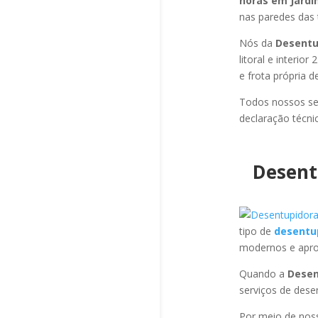
horas em Jard
nas paredes das 
Nós da
Desentu
litoral e interi
e frota própria 
Todos nossos se
declaração técni
Desent
tipo de
desentu
modernos e apro
Quando a
Desen
serviços de des
Por meio de no