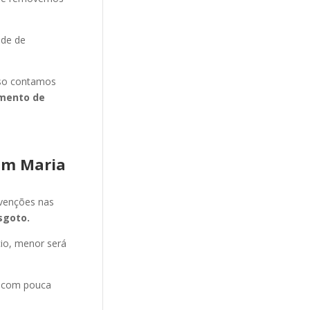
ade de
isso contamos
mento de
im Maria
evenções nas
sgoto.
cio, menor será
e com pouca