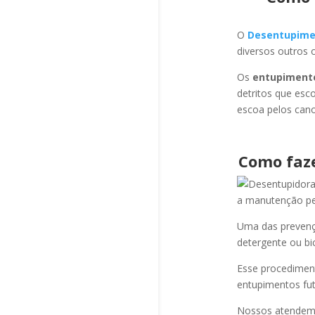
O
Desentupime
diversos outros 
Os
entupiment
detritos que esc
escoa pelos cano
Como faz
a manutenção per
Uma das prevençõ
detergente ou bi
Esse procediment
entupimentos fut
Nossos atendem a