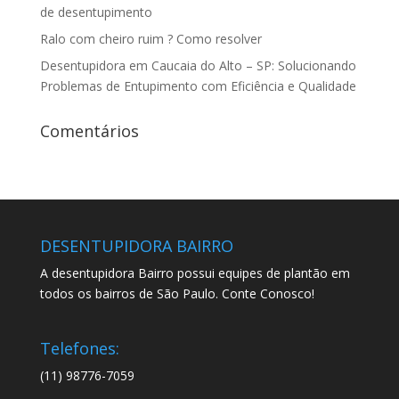
de desentupimento
Ralo com cheiro ruim ? Como resolver
Desentupidora em Caucaia do Alto – SP: Solucionando
Problemas de Entupimento com Eficiência e Qualidade
Comentários
DESENTUPIDORA BAIRRO
A desentupidora Bairro possui equipes de plantão em
todos os bairros de São Paulo. Conte Conosco!
Telefones:
(11) 98776-7059