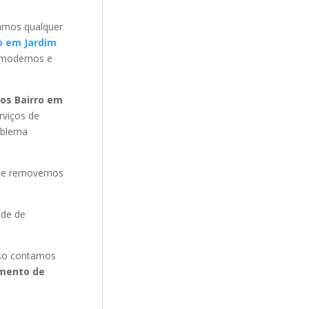
amos qualquer
o em Jardim
 modernos e
os Bairro em
viços de
oblema
s e removemos
ade de
isso contamos
mento de