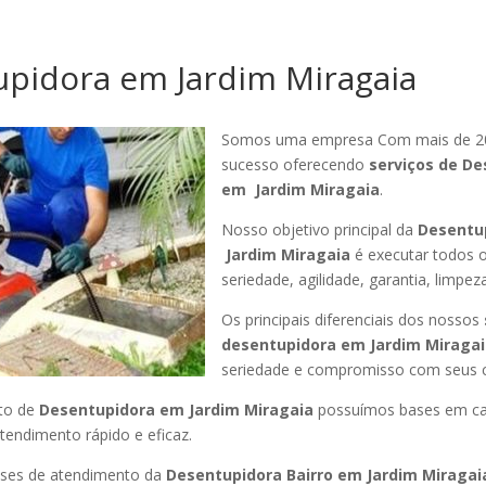
pidora em Jardim Miragaia
Somos uma empresa Com mais de 2
sucesso oferecendo
serviços de De
em Jardim Miragaia
.
Nosso objetivo principal da
Desentu
Jardim Miragaia
é executar todos 
seriedade, agilidade, garantia, limpez
Os principais diferenciais dos nossos
desentupidora em Jardim Miraga
seriedade e compromisso com seus cl
to de
Desentupidora em Jardim Miragaia
possuímos bases em ca
endimento rápido e eficaz.
ses de atendimento da
Desentupidora Bairro em Jardim Miraga