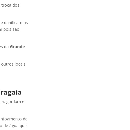
 troca dos
 e danificam as
r pois são
es da
Grande
 outros locais
iragaia
ia, gordura e
ontoamento de
ão de água que