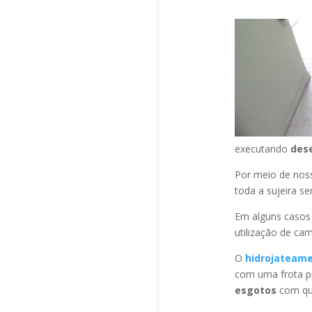
executando
des
Por meio de no
toda a sujeira s
Em alguns casos
utilização de ca
O
hidrojateam
com uma frota pr
esgotos
com qua