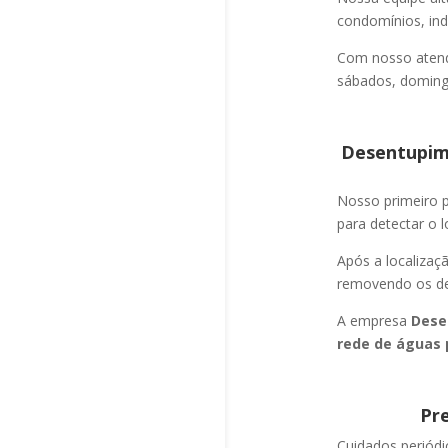
condomínios, indú
Com nosso atend
sábados, domingo
Desentupime
Nosso primeiro
para detectar o l
Após a localizaç
removendo os det
A empresa
Dese
rede de águas 
Pr
Cuidados periód