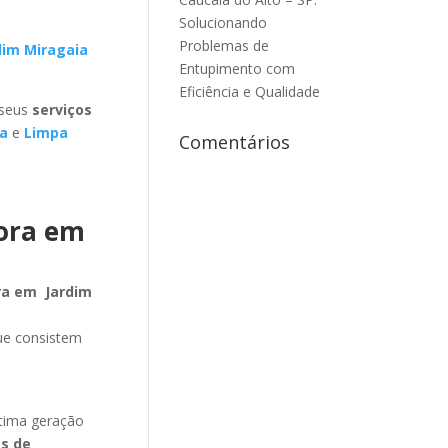
Solucionando
Problemas de
dim Miragaia
Entupimento com
Eficiência e Qualidade
 seus
serviços
a
e
Limpa
Comentários
dora em
ra em Jardim
ue consistem
m
tima geração
os de