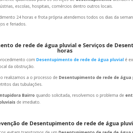
strias, escolas, hospitais, comércios dentro outros locais.
imento 24 horas e frota própria atendemos todos os dias da semana
s e feriados.
nto de rede de água pluvial e Serviços de Desen
horas
 procedimento com
Desentupimento de rede de água pluvial
é ex
ocal da obstrução.
ão realizamos a o processo de
Desentupimento de rede de água p
ritos das tubulações.
ntupidora Bairro
quando solicitada, resolvemos o problema de
ent
pluviais
de imediato.
evenção de Desentupimento de rede de água pluvi
icos evitam transtornos de um
Desentupimento de rede de água 