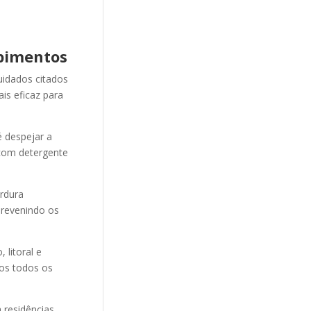
pimentos
uidados citados
is eficaz para
 despejar a
 com detergente
ordura
revenindo os
litoral e
mos todos os
 residências,