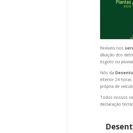
flexíveis nos
ser
diluição dos det
esgoto ou pluviai
Nós da
Desentu
interior 24 hora
própria de veícu
Todos nossos se
declaração técni
Desent