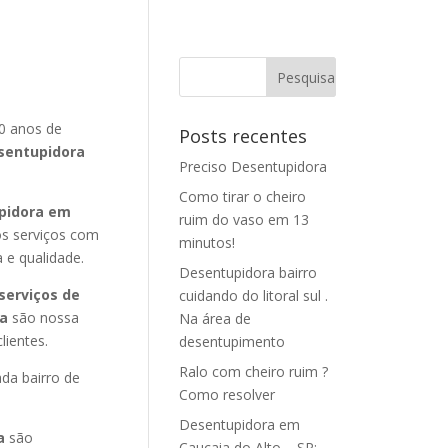
0 anos de
Posts recentes
sentupidora
Preciso Desentupidora
Como tirar o cheiro
pidora em
ruim do vaso em 13
os serviços com
minutos!
a e qualidade.
Desentupidora bairro
serviços de
cuidando do litoral sul .
ia
são nossa
Na área de
ientes.
desentupimento
Ralo com cheiro ruim ?
da bairro de
Como resolver
Desentupidora em
ia
são
Caucaia do Alto – SP: