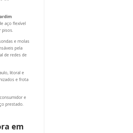
ardim
e aço flexível
 pisos.
sondas e molas
nsáveis pela
al de redes de
o, litoral e
mizados e frota
 consumidor e
ço prestado.
ora em