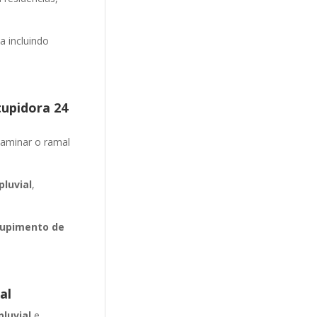
 incluindo
tupidora 24
aminar o ramal
luvial
,
upimento de
al
pluvial
e