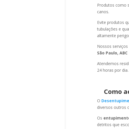
Produtos como s
canos.
Evite produtos q
tubulações e qu
altamente perigo
Nossos serviços
São Paulo, ABC 
Atendemos residê
24 horas por dia.
Como a
O
Desentupime
diversos outros 
Os
entupiment
detritos que esc