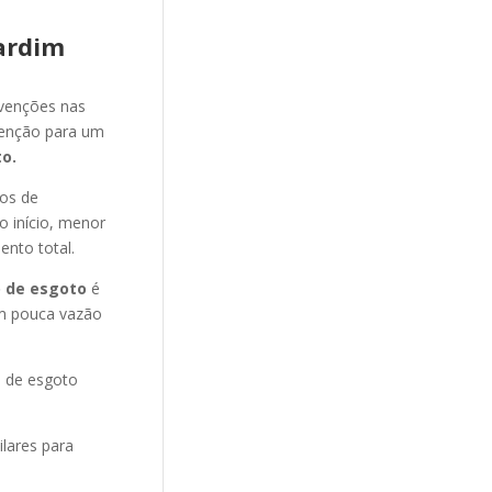
ardim
evenções nas
venção para um
o.
nos de
o início, menor
ento total.
 de esgoto
é
m pouca vazão
o de esgoto
ilares para