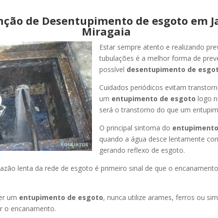
nção de Desentupimento de esgoto em J
Miragaia
Estar sempre atento e realizando pr
tubulações é a melhor forma de pre
possível
desentupimento de esgot
Cuidados periódicos evitam transtor
um
entupimento de esgoto
logo n
será o transtorno do que um entupim
O principal sintoma do
entupimento
quando a água desce lentamente co
gerando reflexo de esgoto.
azão lenta da rede de esgoto é primeiro sinal de que o encanament
er um
entupimento de esgoto
, nunca utilize arames, ferros ou sim
ir o encanamento.