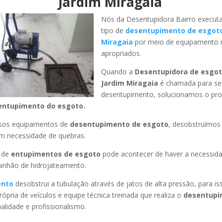
Jardim Miragaia
Nós da Desentupidora Bairro execut
tipo de
desentupimento de esgot
Miragaia
por meio de equipamento
apropriados.
Quando a
Desentupidora de esgot
Jardim Miragaia
é chamada para ser
desentupimento, solucionamos o pr
entupimento do esgoto.
ssos equipamentos de
desentupimento de esgoto
, desobstruímo
em necessidade de quebras.
 de
entupimentos de esgoto
pode acontecer de haver a necessid
minhão de hidrojateamento.
ento
desobstrui a tubulação através de jatos de alta pressão, para 
ópria de veículos e equipe técnica treinada que realiza o
desentupi
lidade e profissionalismo.