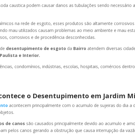
oda caustica podem causar danos as tubulações sendo necessário a
uímicos na rede de esgoto, esses produtos são altamente corrosivos
ando mau utilizados causam problemas ao meio ambiente e mau esta
sos, corrosivos e de procedência desconhecidas.
 de
desentupimento de esgoto
da
Bairro
atendem diversas cidad
Paulista e Interior.
ncias, condomínios, indústrias, escolas, hospitais, comércios dentro
contece o Desentupimento em Jardim M
nto
acontecem principalmente com o acumulo de sujeiras do dia a d
objetos.
os de canos
são causados principalmente devido ao acumulo e am
oam pelos canos gerando a obstrução que causa interrupção da vaz