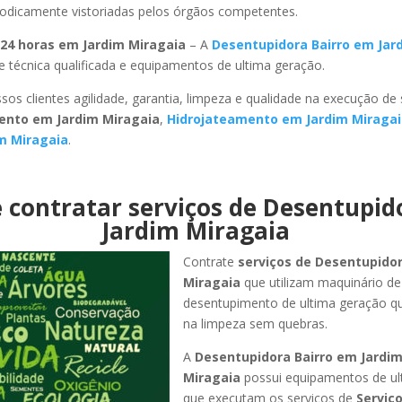
riodicamente vistoriadas pelos órgãos competentes.
24 horas em Jardim Miragaia
– A
Desentupidora Bairro em Jar
 técnica qualificada e equipamentos de ultima geração.
sos clientes agilidade, garantia, limpeza e qualidade na execução de
ento em Jardim Miragaia
,
Hidrojateamento em Jardim Miragai
m Miragaia
.
 contratar serviços de Desentupi
Jardim Miragaia
Contrate
serviços de Desentupido
Miragaia
que utilizam maquinário de
desentupimento de ultima geração q
na limpeza sem quebras.
A
Desentupidora Bairro em Jardi
Miragaia
possui equipamentos de ul
que executam os serviços de
Serviç