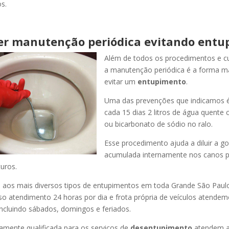
s.
er manutenção periódica evitando entu
Além de todos os procedimentos e c
a manutenção periódica é a forma ma
evitar um
entupimento
.
Uma das prevenções que indicamos é
cada 15 dias 2 litros de água quente
ou bicarbonato de sódio no ralo.
Esse procedimento ajuda a diluir a g
acumulada internamente nos canos p
uros.
os mais diversos tipos de entupimentos em toda Grande São Paulo, 
so atendimento 24 horas por dia e frota própria de veículos atende
ncluindo sábados, domingos e feriados.
amente qualificada para os serviços de
desentupimento
atendem a