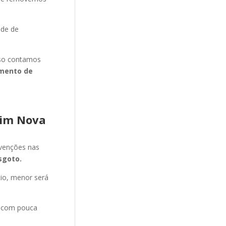
ade de
isso contamos
mento de
dim Nova
evenções nas
sgoto.
cio, menor será
e com pouca