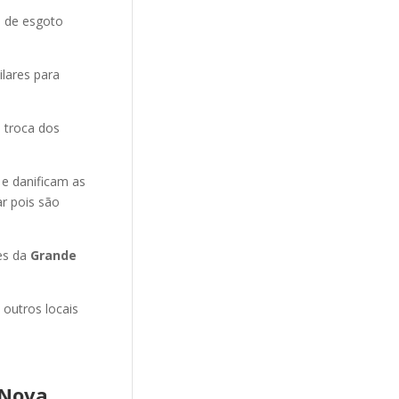
o de esgoto
ilares para
 troca dos
 e danificam as
r pois são
es da
Grande
 outros locais
 Nova