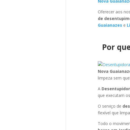
Nova Guaiana
Oferecer aos nos
de desentupim
Guaianazes
e
L
Por que
Nova Guaiana
limpeza sem que
A
Desentupidor
que executam os
O serviço de
des
flexível que limp
Todo o moviment