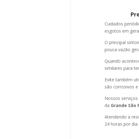
Pr
Cuidados periód
esgotos em geral
O principal sint
pouca vazão ger
Quando acontec
similares para t
Evite também uti
são corrosivos e
Nossos serviços
da
Grande São P
Atendendo a resi
24 horas por dia.