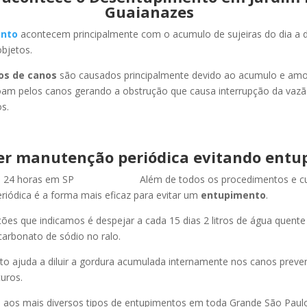
Guaianazes
nto
acontecem principalmente com o acumulo de sujeiras do dia a d
objetos.
os de canos
são causados principalmente devido ao acumulo e am
oam pelos canos gerando a obstrução que causa interrupção da vaz
s.
er manutenção periódica evitando entu
Além de todos os procedimentos e c
iódica é a forma mais eficaz para evitar um
entupimento
.
es que indicamos é despejar a cada 15 dias 2 litros de água quent
carbonato de sódio no ralo.
o ajuda a diluir a gordura acumulada internamente nos canos preve
uros.
os mais diversos tipos de entupimentos em toda Grande São Paulo, 