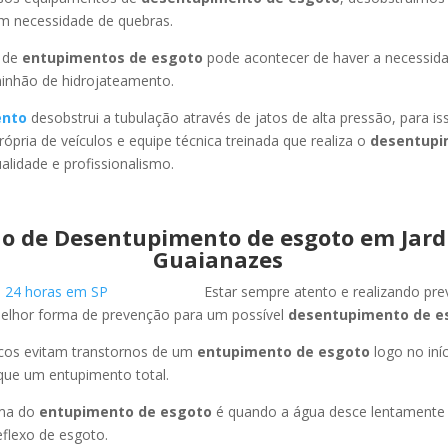
em necessidade de quebras.
 de
entupimentos de esgoto
pode acontecer de haver a necessid
minhão de hidrojateamento.
ento
desobstrui a tubulação através de jatos de alta pressão, para 
ópria de veículos e equipe técnica treinada que realiza o
desentupi
lidade e profissionalismo.
o de Desentupimento de esgoto em Jar
Guaianazes
Estar sempre atento e realizando pr
melhor forma de prevenção para um possível
desentupimento de e
icos evitam transtornos de um
entupimento de esgoto
logo no iní
que um entupimento total.
oma do
entupimento de esgoto
é quando a água desce lentament
flexo de esgoto.