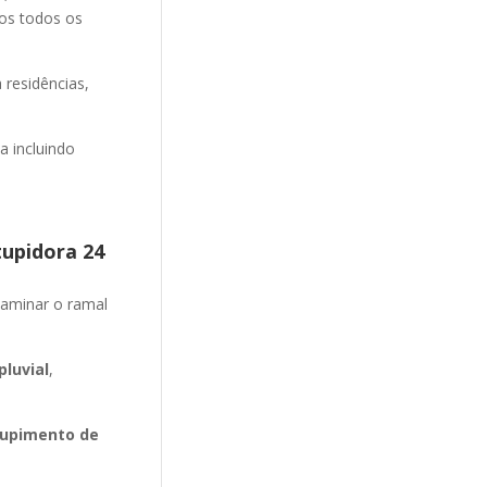
mos todos os
 residências,
 incluindo
tupidora 24
aminar o ramal
luvial
,
upimento de