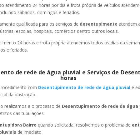
so atendimento 24 horas por dia e frota própria de veículos atende
ncluindo sábados, domingos e feriados.
amente qualificada para os serviços de
desentupimento
atendem a
strias, escolas, hospitais, comércios dentro outros locais.
imento 24 horas e frota própria atendemos todos os dias da semana
s e feriados.
nto de rede de água pluvial e Serviços de Desen
horas
 procedimento com
Desentupimento de rede de água pluvial
é ex
ocal da obstrução.
ão realizamos a o processo de
Desentupimento de rede de água p
ritos das tubulações.
ntupidora Bairro
quando solicitada, resolvemos o problema de
ent
pluviais
de imediato.