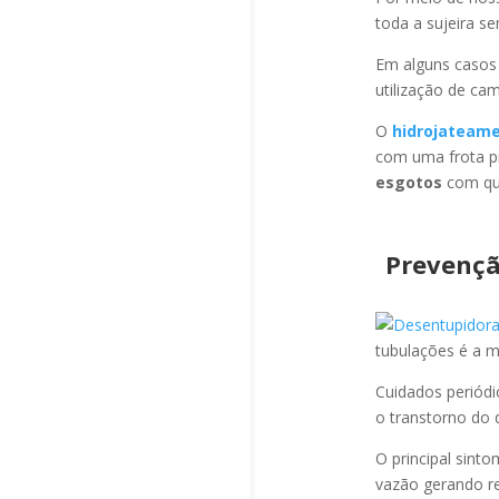
toda a sujeira s
Em alguns casos
utilização de ca
O
hidrojateam
com uma frota pr
esgotos
com qua
Prevençã
tubulações é a 
Cuidados periód
o transtorno do 
O principal sint
vazão gerando re