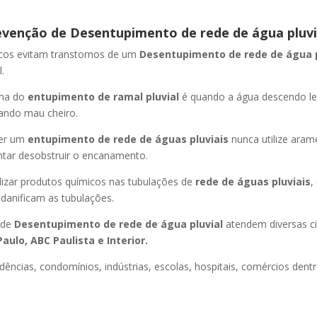
evenção de Desentupimento de rede de água pluvi
icos evitam transtornos de um
Desentupimento de rede de água 
.
oma do
entupimento de ramal pluvial
é quando a água descendo l
ando mau cheiro.
er um
entupimento de rede de águas pluviais
nunca utilize aram
entar desobstruir o encanamento.
lizar produtos químicos nas tubulações de
rede de águas pluviais
,
 danificam as tubulações.
 de
Desentupimento de rede de água pluvial
atendem diversas c
aulo, ABC Paulista e Interior.
dências, condomínios, indústrias, escolas, hospitais, comércios dentr