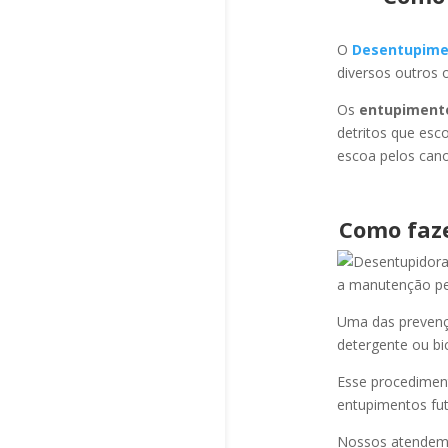
O
Desentupime
diversos outros 
Os
entupiment
detritos que esc
escoa pelos cano
Como faz
a manutenção per
Uma das prevençõ
detergente ou bi
Esse procediment
entupimentos fut
Nossos atendem a