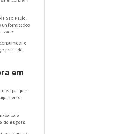
ue se encontram
de São Paulo,
os uniformizados
alizado.
 consumidor e
ço prestado.
ora em
amos qualquer
quipamento
mada para
 do esgoto.
s e removemos