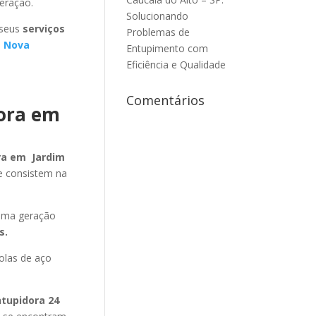
eração.
Solucionando
 seus
serviços
Problemas de
m Nova
Entupimento com
Eficiência e Qualidade
Comentários
dora em
ra em Jardim
e consistem na
tima geração
s.
olas de aço
ntupidora 24