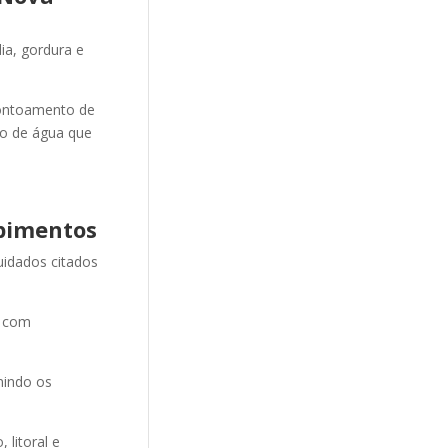
ia, gordura e
ontoamento de
ão de água que
pimentos
uidados citados
e com
nindo os
litoral e