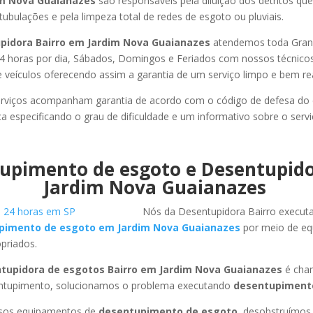
im Nova Guaianazes
são responsáveis pela diluição dos detritos q
tubulações e pela limpeza total de redes de esgoto ou pluviais.
pidora Bairro em Jardim Nova Guaianazes
atendemos toda Gran
or 24 horas por dia, Sábados, Domingos e Feriados com nossos técnic
de veículos oferecendo assim a garantia de um serviço limpo e bem re
rviços acompanham garantia de acordo com o código de defesa do
ca especificando o grau de dificuldade e um informativo sobre o servi
upimento de esgoto e Desentupid
Jardim Nova Guaianazes
Nós da Desentupidora Bairro execut
pimento de esgoto em Jardim Nova Guaianazes
por meio de e
priados.
tupidora de esgotos Bairro em Jardim Nova Guaianazes
é cha
entupimento, solucionamos o problema executando
desentupimento
ssos equipamentos de
desentupimento de esgoto
, desobstruímo