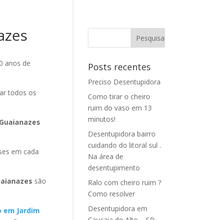
azes
0 anos de
Posts recentes
Preciso Desentupidora
ar todos os
Como tirar o cheiro
ruim do vaso em 13
minutos!
 Guaianazes
Desentupidora bairro
cuidando do litoral sul .
ses em cada
Na área de
desentupimento
uaianazes
são
Ralo com cheiro ruim ?
Como resolver
Desentupidora em
o em Jardim
Caucaia do Alto – SP: