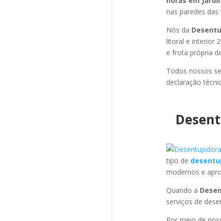
horas em Jard
nas paredes das 
Nós da
Desentu
litoral e interi
e frota própria 
Todos nossos se
declaração técni
Desent
tipo de
desentu
modernos e apro
Quando a
Desen
serviços de des
Por meio de no