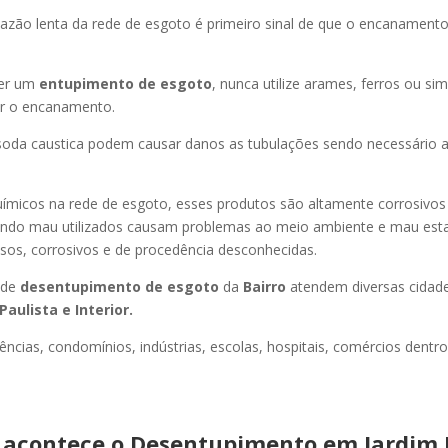
azão lenta da rede de esgoto é primeiro sinal de que o encanament
er um
entupimento de esgoto
, nunca utilize arames, ferros ou sim
ir o encanamento.
oda caustica podem causar danos as tubulações sendo necessário a
uímicos na rede de esgoto, esses produtos são altamente corrosivos
ando mau utilizados causam problemas ao meio ambiente e mau esta
sos, corrosivos e de procedência desconhecidas.
 de
desentupimento de esgoto
da
Bairro
atendem diversas cidad
Paulista e Interior.
ncias, condomínios, indústrias, escolas, hospitais, comércios dentro
acontece o Desentupimento em Jardim