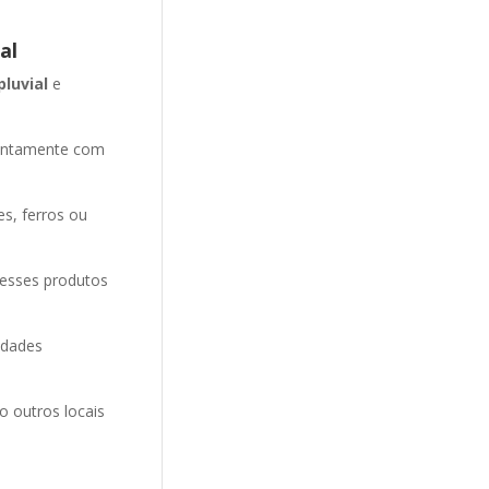
al
pluvial
e
entamente com
es, ferros ou
 esses produtos
idades
o outros locais