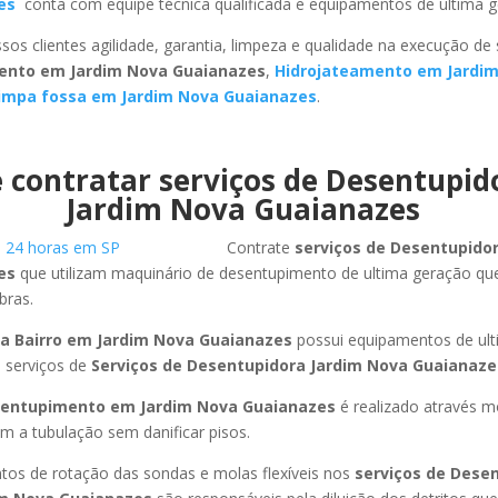
zes
conta com equipe técnica qualificada e equipamentos de ultima g
sos clientes agilidade, garantia, limpeza e qualidade na execução de
ento em Jardim Nova Guaianazes
,
Hidrojateamento em Jardi
impa fossa em Jardim Nova Guaianazes
.
 contratar serviços de Desentupi
Jardim Nova Guaianazes
Contrate
serviços de Desentupido
zes
que utilizam maquinário de desentupimento de ultima geração qu
bras.
a Bairro em Jardim Nova Guaianazes
possui equipamentos de ul
 serviços de
Serviços de Desentupidora Jardim Nova Guaianaze
entupimento em Jardim Nova Guaianazes
é realizado através m
am a tubulação sem danificar pisos.
os de rotação das sondas e molas flexíveis nos
serviços de Dese