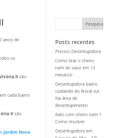
I
0 anos de
Posts recentes
Preciso Desentupidora
todos os
Como tirar o cheiro
ruim do vaso em 13
minutos!
tória II
são
Desentupidora bairro
cuidando do litoral sul .
em cada bairro
Na área de
desentupimento
ória II
são
Ralo com cheiro ruim ?
Como resolver
Desentupidora em
m Jardim Nova
Caucaia do Alto – SP: