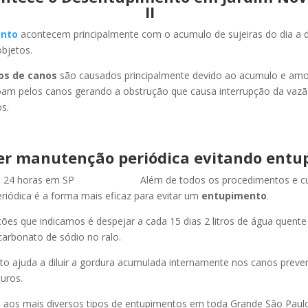
II
nto
acontecem principalmente com o acumulo de sujeiras do dia a d
objetos.
os de canos
são causados principalmente devido ao acumulo e am
oam pelos canos gerando a obstrução que causa interrupção da vaz
s.
er manutenção periódica evitando entu
Além de todos os procedimentos e c
iódica é a forma mais eficaz para evitar um
entupimento
.
es que indicamos é despejar a cada 15 dias 2 litros de água quent
carbonato de sódio no ralo.
o ajuda a diluir a gordura acumulada internamente nos canos preve
uros.
os mais diversos tipos de entupimentos em toda Grande São Paulo, 