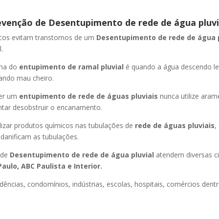
evenção de Desentupimento de rede de água pluvi
icos evitam transtornos de um
Desentupimento de rede de água 
.
oma do
entupimento de ramal pluvial
é quando a água descendo l
ando mau cheiro.
er um
entupimento de rede de águas pluviais
nunca utilize aram
entar desobstruir o encanamento.
lizar produtos químicos nas tubulações de
rede de águas pluviais
,
 danificam as tubulações.
 de
Desentupimento de rede de água pluvial
atendem diversas c
aulo, ABC Paulista e Interior.
dências, condomínios, indústrias, escolas, hospitais, comércios dentr