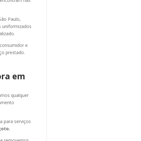
e encontram nas
ão Paulo,
os uniformizados
alizado.
 consumidor e
ço prestado.
ora em
amos qualquer
amento
 para serviços
oto.
s e removemos