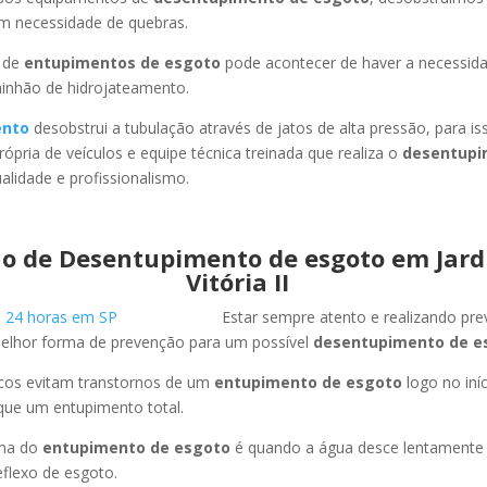
em necessidade de quebras.
 de
entupimentos de esgoto
pode acontecer de haver a necessid
minhão de hidrojateamento.
ento
desobstrui a tubulação através de jatos de alta pressão, para 
ópria de veículos e equipe técnica treinada que realiza o
desentupi
lidade e profissionalismo.
o de Desentupimento de esgoto em Jar
Vitória II
Estar sempre atento e realizando pr
melhor forma de prevenção para um possível
desentupimento de e
icos evitam transtornos de um
entupimento de esgoto
logo no iní
que um entupimento total.
oma do
entupimento de esgoto
é quando a água desce lentament
flexo de esgoto.