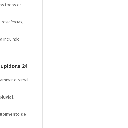
mos todos os
 residências,
 incluindo
tupidora 24
aminar o ramal
luvial
,
upimento de