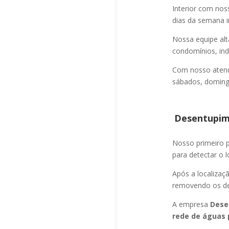
Interior com nos
dias da semana i
Nossa equipe alt
condomínios, indú
Com nosso atend
sábados, domingo
Desentupime
Nosso primeiro
para detectar o l
Após a localizaç
removendo os det
A empresa
Dese
rede de águas 