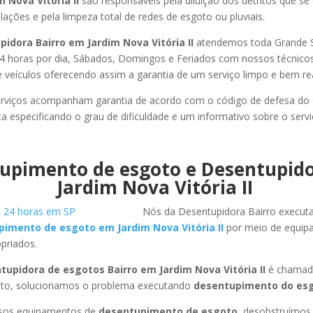
 Nova Vitória II
são responsáveis pela diluição dos detritos que s
ações e pela limpeza total de redes de esgoto ou pluviais.
idora Bairro em Jardim Nova Vitória II
atendemos toda Grande S
or 24 horas por dia, Sábados, Domingos e Feriados com nossos técnic
de veículos oferecendo assim a garantia de um serviço limpo e bem re
rviços acompanham garantia de acordo com o código de defesa do
ca especificando o grau de dificuldade e um informativo sobre o servi
upimento de esgoto e Desentupid
Jardim Nova Vitória II
Nós da Desentupidora Bairro execut
imento de esgoto em Jardim Nova Vitória II
por meio de equip
priados.
tupidora de esgotos Bairro em Jardim Nova Vitória II
é chamada
to, solucionamos o problema executando
desentupimento do esg
ssos equipamentos de
desentupimento de esgoto
, desobstruímo