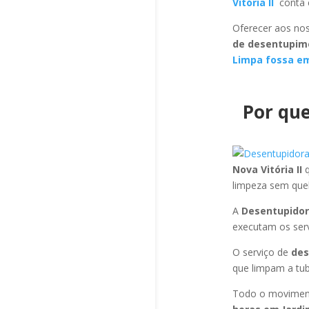
Vitória II
conta 
Oferecer aos nos
de desentupime
Limpa fossa em 
Por que
Nova Vitória II
limpeza sem que
A
Desentupidora
executam os ser
O serviço de
des
que limpam a tub
Todo o moviment