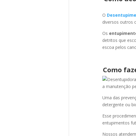
O
Desentupime
diversos outros 
Os
entupiment
detritos que esc
escoa pelos cano
Como faz
a manutenção per
Uma das prevençõ
detergente ou bi
Esse procediment
entupimentos fut
Nossos atendem a