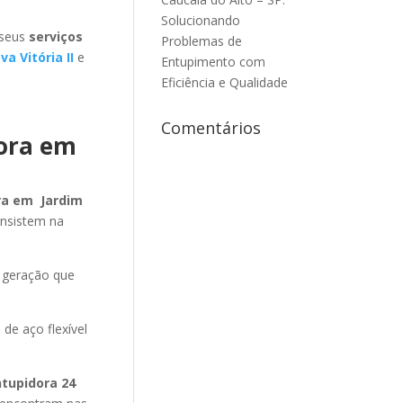
Solucionando
 seus
serviços
Problemas de
 Vitória II
e
Entupimento com
Eficiência e Qualidade
Comentários
dora em
ra em Jardim
onsistem na
 geração que
 de aço flexível
ntupidora 24