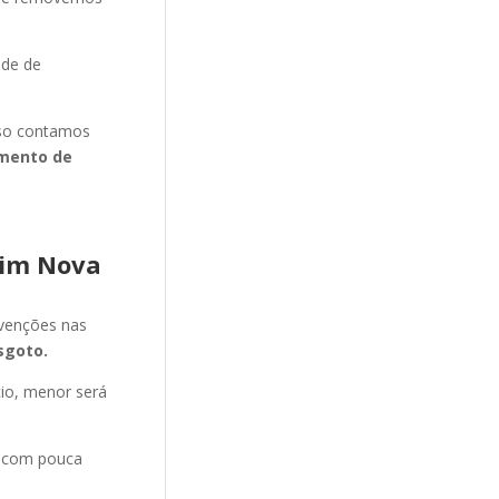
ade de
isso contamos
mento de
dim Nova
evenções nas
sgoto.
cio, menor será
e com pouca