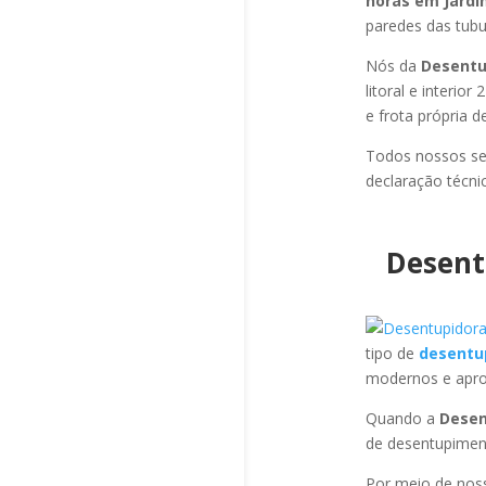
horas em Jardim
paredes das tubul
Nós da
Desentup
litoral e interi
e frota própria 
Todos nossos se
declaração técni
Desent
tipo de
desentup
modernos e apro
Quando a
Desen
de desentupimen
Por meio de no