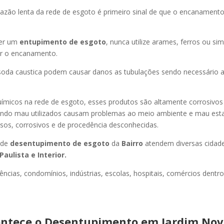
azão lenta da rede de esgoto é primeiro sinal de que o encanament
er um
entupimento de esgoto
, nunca utilize arames, ferros ou sim
ir o encanamento.
oda caustica podem causar danos as tubulações sendo necessário a
uímicos na rede de esgoto, esses produtos são altamente corrosivos
ando mau utilizados causam problemas ao meio ambiente e mau esta
sos, corrosivos e de procedência desconhecidas.
 de
desentupimento de esgoto
da
Bairro
atendem diversas cidad
Paulista e Interior.
ncias, condomínios, indústrias, escolas, hospitais, comércios dentro
ntece o Desentupimento em Jardim Nova