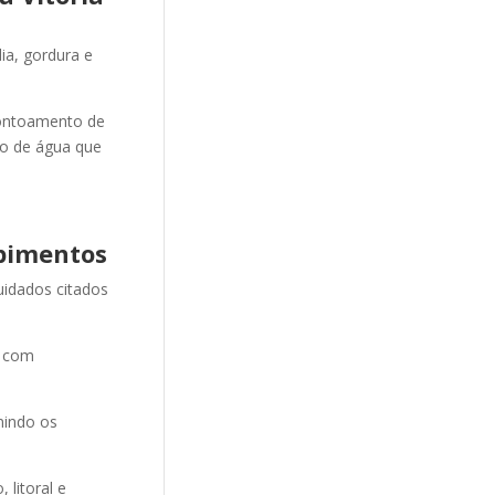
ia, gordura e
ontoamento de
ão de água que
pimentos
uidados citados
e com
nindo os
litoral e