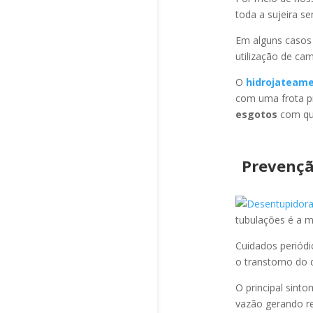
toda a sujeira s
Em alguns casos
utilização de ca
O
hidrojateam
com uma frota pr
esgotos
com qua
Prevençã
tubulações é a 
Cuidados periód
o transtorno do 
O principal sint
vazão gerando re