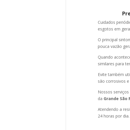
Pr
Cuidados periód
esgotos em geral
O principal sint
pouca vazão ger
Quando acontec
similares para t
Evite também uti
são corrosivos e
Nossos serviços
da
Grande São P
Atendendo a resi
24 horas por dia.