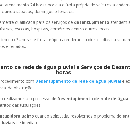
so atendimento 24 horas por dia e frota própria de veículos atende
ncluindo sábados, domingos e feriados.
amente qualificada para os serviços de
desentupimento
atendem a
strias, escolas, hospitais, comércios dentro outros locais.
imento 24 horas e frota própria atendemos todos os dias da semana
s e feriados.
nto de rede de água pluvial e Serviços de Desen
horas
 procedimento com
Desentupimento de rede de água pluvial
é ex
ocal da obstrução.
ão realizamos a o processo de
Desentupimento de rede de água p
ritos das tubulações.
ntupidora Bairro
quando solicitada, resolvemos o problema de
ent
pluviais
de imediato.