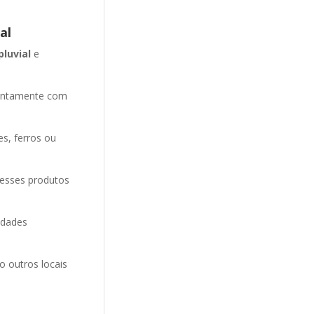
al
pluvial
e
entamente com
es, ferros ou
 esses produtos
idades
o outros locais