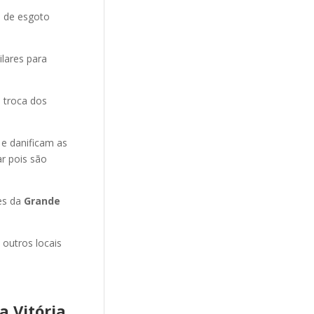
o de esgoto
ilares para
 troca dos
 e danificam as
r pois são
es da
Grande
 outros locais
 Vitória