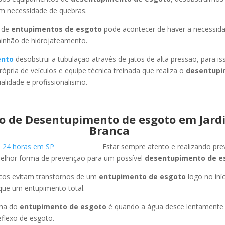
em necessidade de quebras.
 de
entupimentos de esgoto
pode acontecer de haver a necessid
minhão de hidrojateamento.
ento
desobstrui a tubulação através de jatos de alta pressão, para 
ópria de veículos e equipe técnica treinada que realiza o
desentupi
lidade e profissionalismo.
o de Desentupimento de esgoto em Jard
Branca
Estar sempre atento e realizando pr
melhor forma de prevenção para um possível
desentupimento de e
icos evitam transtornos de um
entupimento de esgoto
logo no iní
que um entupimento total.
oma do
entupimento de esgoto
é quando a água desce lentament
flexo de esgoto.