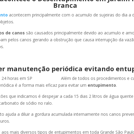
Branca
nto
acontecem principalmente com o acumulo de sujeiras do dia a d
objetos.
os de canos
são causados principalmente devido ao acumulo e am
oam pelos canos gerando a obstrução que causa interrupção da vaz
s.
er manutenção periódica evitando entu
Além de todos os procedimentos e c
iódica é a forma mais eficaz para evitar um
entupimento
.
es que indicamos é despejar a cada 15 dias 2 litros de água quent
carbonato de sódio no ralo.
o ajuda a diluir a gordura acumulada internamente nos canos preve
uros.
os mais diversos tipos de entupimentos em toda Grande São Paulo, 