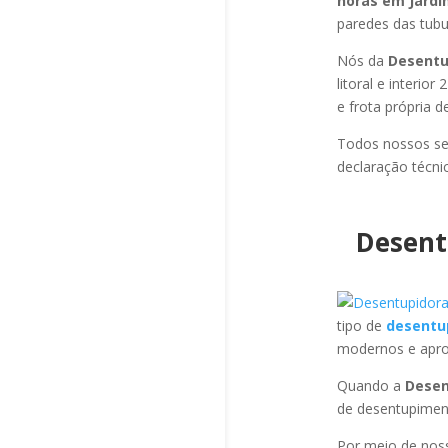
horas em Jard
paredes das tubul
Nós da
Desentu
litoral e interi
e frota própria 
Todos nossos se
declaração técni
Desent
tipo de
desentu
modernos e apro
Quando a
Desen
de desentupimen
Por meio de no