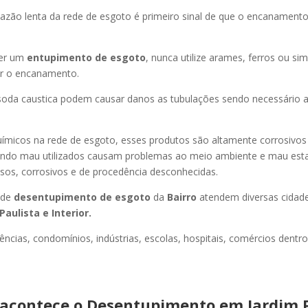
azão lenta da rede de esgoto é primeiro sinal de que o encanament
er um
entupimento de esgoto
, nunca utilize arames, ferros ou sim
ir o encanamento.
oda caustica podem causar danos as tubulações sendo necessário a
uímicos na rede de esgoto, esses produtos são altamente corrosivos
ando mau utilizados causam problemas ao meio ambiente e mau esta
sos, corrosivos e de procedência desconhecidas.
 de
desentupimento de esgoto
da
Bairro
atendem diversas cidad
Paulista e Interior.
ncias, condomínios, indústrias, escolas, hospitais, comércios dentro
acontece o Desentupimento em Jardim 