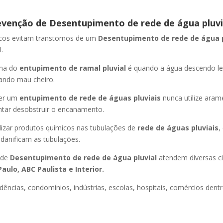
evenção de Desentupimento de rede de água pluvi
icos evitam transtornos de um
Desentupimento de rede de água 
.
oma do
entupimento de ramal pluvial
é quando a água descendo l
ando mau cheiro.
er um
entupimento de rede de águas pluviais
nunca utilize aram
entar desobstruir o encanamento.
lizar produtos químicos nas tubulações de
rede de águas pluviais
,
 danificam as tubulações.
 de
Desentupimento de rede de água pluvial
atendem diversas c
aulo, ABC Paulista e Interior.
dências, condomínios, indústrias, escolas, hospitais, comércios dentr