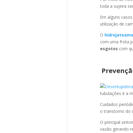
toda a sujeira s
Em alguns casos
utilização de ca
O
hidrojateam
com uma frota pr
esgotos
com qua
Prevençã
tubulações é a 
Cuidados periód
o transtorno do 
O principal sint
vazão gerando re