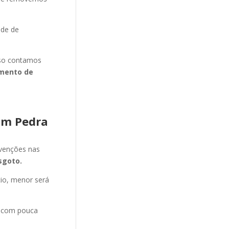
ade de
isso contamos
mento de
im Pedra
evenções nas
sgoto.
cio, menor será
e com pouca