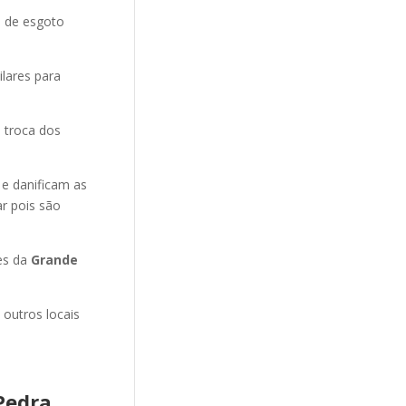
o de esgoto
ilares para
 troca dos
 e danificam as
r pois são
es da
Grande
 outros locais
Pedra