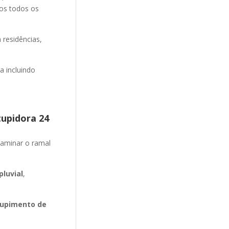
mos todos os
 residências,
 incluindo
tupidora 24
aminar o ramal
luvial
,
upimento de