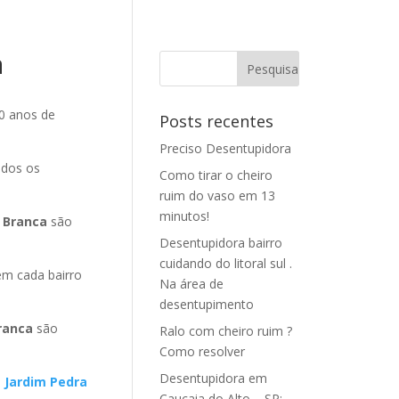
a
0 anos de
Posts recentes
Preciso Desentupidora
odos os
Como tirar o cheiro
ruim do vaso em 13
minutos!
 Branca
são
Desentupidora bairro
cuidando do litoral sul .
m cada bairro
Na área de
desentupimento
Branca
são
Ralo com cheiro ruim ?
Como resolver
Desentupidora em
 Jardim Pedra
Caucaia do Alto – SP: