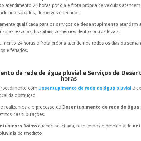
so atendimento 24 horas por dia e frota própria de veículos atende
ncluindo sábados, domingos e feriados.
amente qualificada para os serviços de
desentupimento
atendem a
strias, escolas, hospitais, comércios dentro outros locais.
imento 24 horas e frota própria atendemos todos os dias da semana
s e feriados.
nto de rede de água pluvial e Serviços de Desen
horas
 procedimento com
Desentupimento de rede de água pluvial
é ex
ocal da obstrução.
ão realizamos a o processo de
Desentupimento de rede de água p
ritos das tubulações.
ntupidora Bairro
quando solicitada, resolvemos o problema de
ent
pluviais
de imediato.