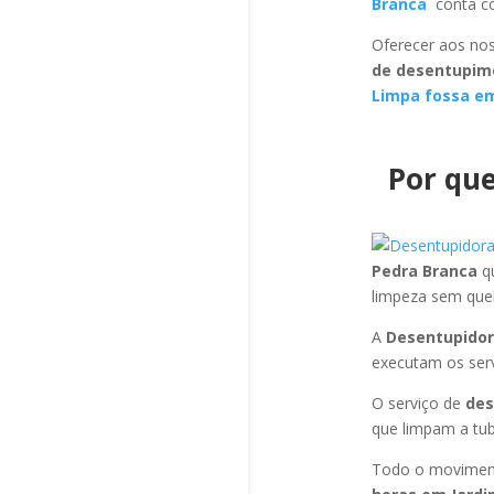
Branca
conta co
Oferecer aos nos
de desentupim
Limpa fossa em
Por que
Pedra Branca
q
limpeza sem que
A
Desentupidor
executam os ser
O serviço de
des
que limpam a tub
Todo o moviment