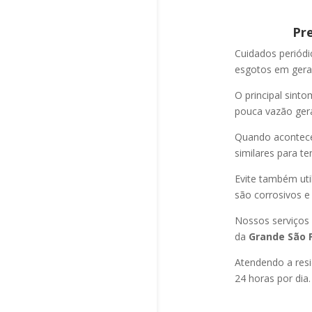
Pr
Cuidados periód
esgotos em geral
O principal sint
pouca vazão ger
Quando acontec
similares para t
Evite também uti
são corrosivos e
Nossos serviços
da
Grande São P
Atendendo a resi
24 horas por dia.