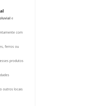
al
pluvial
e
entamente com
es, ferros ou
 esses produtos
idades
o outros locais