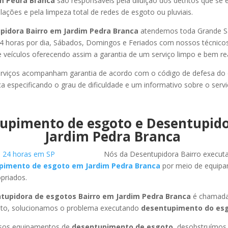
im Pedra Branca
são responsáveis pela diluição dos detritos que se
ações e pela limpeza total de redes de esgoto ou pluviais.
pidora Bairro em Jardim Pedra Branca
atendemos toda Grande S
or 24 horas por dia, Sábados, Domingos e Feriados com nossos técnic
de veículos oferecendo assim a garantia de um serviço limpo e bem re
rviços acompanham garantia de acordo com o código de defesa do
ca especificando o grau de dificuldade e um informativo sobre o servi
upimento de esgoto e Desentupid
Jardim Pedra Branca
Nós da Desentupidora Bairro execut
pimento de esgoto em Jardim Pedra Branca
por meio de equip
priados.
tupidora de esgotos Bairro em Jardim Pedra Branca
é chamada 
to, solucionamos o problema executando
desentupimento do esg
ssos equipamentos de
desentupimento de esgoto
, desobstruímo