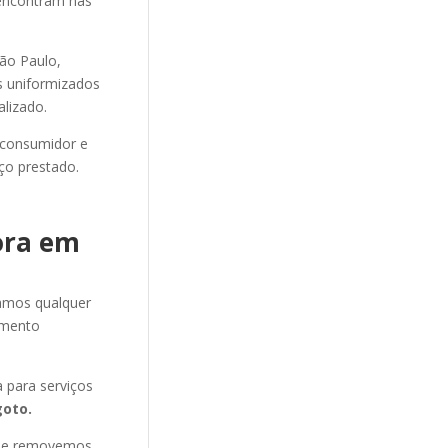
 encontram nas
ão Paulo,
os uniformizados
alizado.
 consumidor e
ço prestado.
ora em
amos qualquer
amento
para serviços
oto.
s e removemos