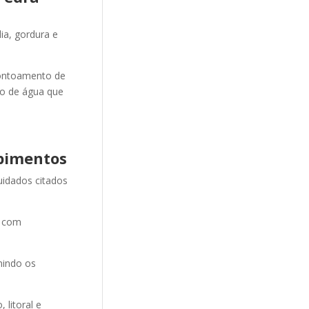
ia, gordura e
ontoamento de
ão de água que
pimentos
uidados citados
e com
nindo os
litoral e