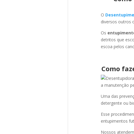
O
Desentupime
diversos outros 
Os
entupiment
detritos que esc
escoa pelos cano
Como faz
a manutenção per
Uma das prevençõ
detergente ou bi
Esse procediment
entupimentos fut
Nossos atendem a