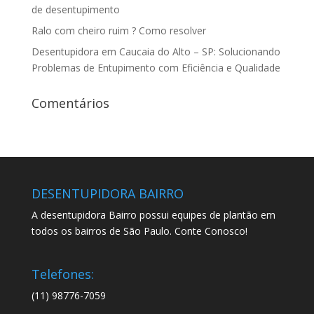
de desentupimento
Ralo com cheiro ruim ? Como resolver
Desentupidora em Caucaia do Alto – SP: Solucionando
Problemas de Entupimento com Eficiência e Qualidade
Comentários
DESENTUPIDORA BAIRRO
A desentupidora Bairro possui equipes de plantão em
todos os bairros de São Paulo. Conte Conosco!
Telefones:
(11) 98776-7059