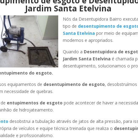
upimento de esgoto e Desentupid
Jardim Santa Etelvina
Nós da Desentupidora Bairro execut
tipo de
desentupimento de esgot
Santa Etelvina
por meio de equipa
modernos e apropriados.
Quando a
Desentupidora de esgot
Jardim Santa Etelvina
é chamada pa
desentupimento, solucionamos o pr
entupimento do esgoto.
ssos equipamentos de
desentupimento de esgoto
, desobstruímo
em necessidade de quebras.
 de
entupimentos de esgoto
pode acontecer de haver a necessid
minhão de hidrojateamento.
ento
desobstrui a tubulação através de jatos de alta pressão, para 
ópria de veículos e equipe técnica treinada que realiza o
desentupi
lidade e profissionalismo.