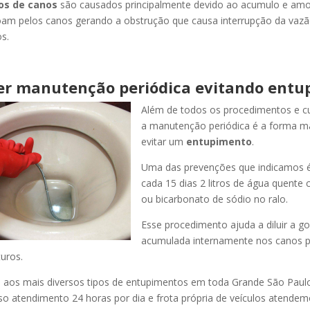
os de canos
são causados principalmente devido ao acumulo e am
oam pelos canos gerando a obstrução que causa interrupção da vaz
s.
er manutenção periódica evitando entu
Além de todos os procedimentos e c
a manutenção periódica é a forma ma
evitar um
entupimento
.
Uma das prevenções que indicamos é
cada 15 dias 2 litros de água quente
ou bicarbonato de sódio no ralo.
Esse procedimento ajuda a diluir a g
acumulada internamente nos canos p
uros.
os mais diversos tipos de entupimentos em toda Grande São Paulo, 
so atendimento 24 horas por dia e frota própria de veículos atende