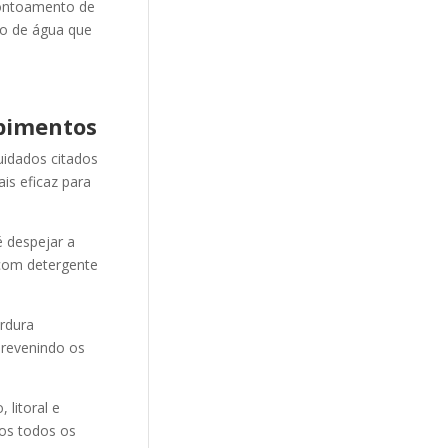
ontoamento de
ão de água que
pimentos
uidados citados
is eficaz para
 despejar a
 com detergente
ordura
revenindo os
litoral e
mos todos os