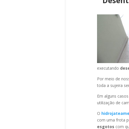
Desent
executando
des
Por meio de no
toda a sujeira s
Em alguns casos
utilização de ca
O
hidrojateam
com uma frota pr
esgotos
com qua