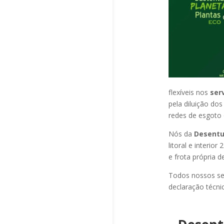
flexíveis nos
ser
pela diluição do
redes de esgoto o
Nós da
Desentu
litoral e interi
e frota própria 
Todos nossos se
declaração técni