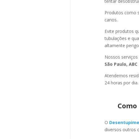
tentar desobstru
Produtos como s
canos.
Evite produtos q
tubulações e qu
altamente perigo
Nossos serviços
São Paulo, ABC 
Atendemos residê
24 horas por dia.
Como 
O
Desentupime
diversos outros 