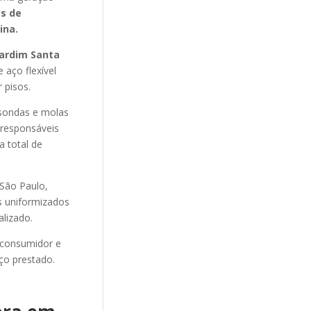
os de
ina.
ardim Santa
 aço flexível
 pisos.
sondas e molas
 responsáveis
a total de
São Paulo,
os uniformizados
alizado.
 consumidor e
ço prestado.