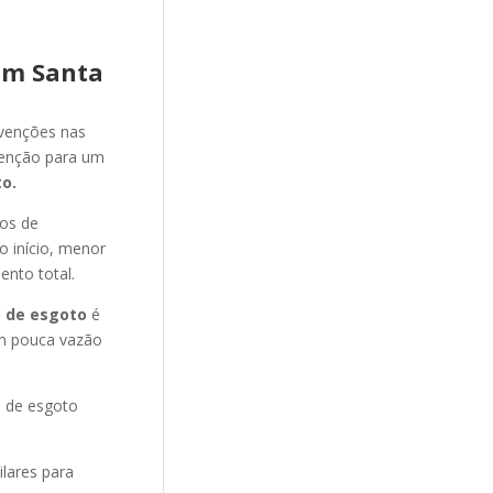
im Santa
evenções nas
venção para um
o.
nos de
o início, menor
ento total.
 de esgoto
é
m pouca vazão
o de esgoto
ilares para