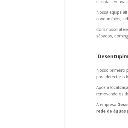
dias da semana i
Nossa equipe alt
condomínios, indú
Com nosso atend
sábados, domingo
Desentupime
Nosso primeiro
para detectar o l
Após a localizaç
removendo os det
A empresa
Dese
rede de águas 