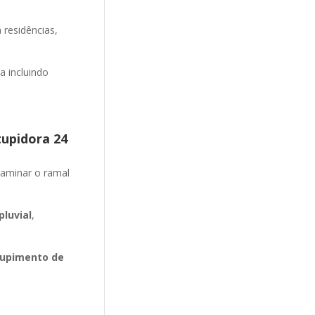
 residências,
 incluindo
tupidora 24
aminar o ramal
luvial
,
upimento de