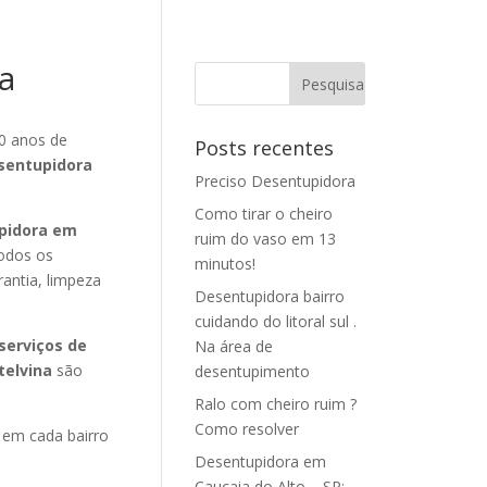
a
0 anos de
Posts recentes
sentupidora
Preciso Desentupidora
Como tirar o cheiro
pidora em
ruim do vaso em 13
odos os
minutos!
rantia, limpeza
Desentupidora bairro
cuidando do litoral sul .
serviços de
Na área de
telvina
são
desentupimento
Ralo com cheiro ruim ?
Como resolver
em cada bairro
Desentupidora em
Caucaia do Alto – SP: