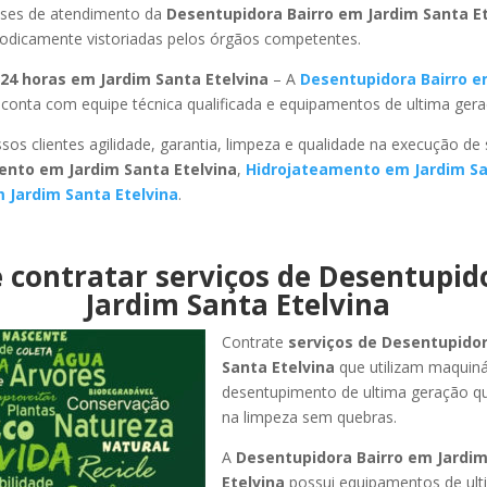
ses de atendimento da
Desentupidora Bairro em Jardim Santa E
riodicamente vistoriadas pelos órgãos competentes.
24 horas em Jardim Santa Etelvina
– A
Desentupidora Bairro e
conta com equipe técnica qualificada e equipamentos de ultima gera
sos clientes agilidade, garantia, limpeza e qualidade na execução de
nto em Jardim Santa Etelvina
,
Hidrojateamento em Jardim Sa
 Jardim Santa Etelvina
.
 contratar serviços de Desentupi
Jardim Santa Etelvina
Contrate
serviços de Desentupido
Santa Etelvina
que utilizam maquiná
desentupimento de ultima geração q
na limpeza sem quebras.
A
Desentupidora Bairro em Jardi
Etelvina
possui equipamentos de ul