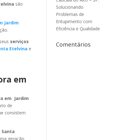
telvina
são
Solucionando
Problemas de
Entupimento com
m Jardim
Eficiência e Qualidade
ção.
 seus
serviços
Comentários
nta Etelvina
e
dora em
ra em Jardim
rio de
ue consistem
m Santa
tima geração