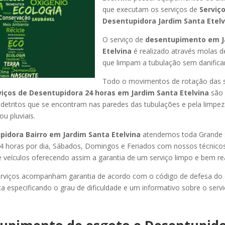
que executam os serviços de
Serviç
Desentupidora Jardim Santa Etelv
O serviço de
desentupimento em J
Etelvina
é realizado através molas de
que limpam a tubulação sem danificar
Todo o movimentos de rotação das 
viços de Desentupidora 24 horas em Jardim Santa Etelvina
são
s detritos que se encontram nas paredes das tubulações e pela limpez
u pluviais.
pidora Bairro em Jardim Santa Etelvina
atendemos toda Grande 
or 24 horas por dia, Sábados, Domingos e Feriados com nossos técnic
de veículos oferecendo assim a garantia de um serviço limpo e bem re
rviços acompanham garantia de acordo com o código de defesa do
ca especificando o grau de dificuldade e um informativo sobre o servi