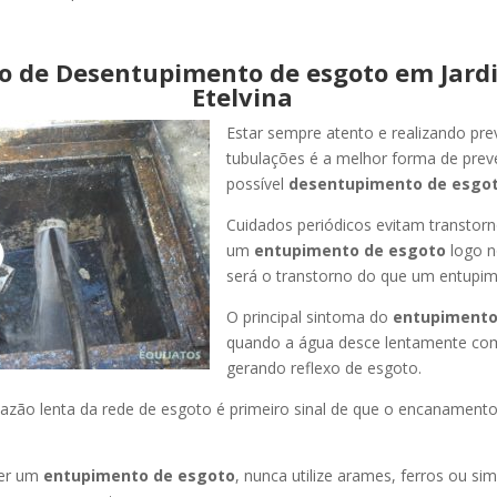
o de Desentupimento de esgoto em Jard
Etelvina
Estar sempre atento e realizando pr
tubulações é a melhor forma de pre
possível
desentupimento de esgot
Cuidados periódicos evitam transtor
um
entupimento de esgoto
logo n
será o transtorno do que um entupim
O principal sintoma do
entupimento
quando a água desce lentamente co
gerando reflexo de esgoto.
azão lenta da rede de esgoto é primeiro sinal de que o encanament
er um
entupimento de esgoto
, nunca utilize arames, ferros ou sim