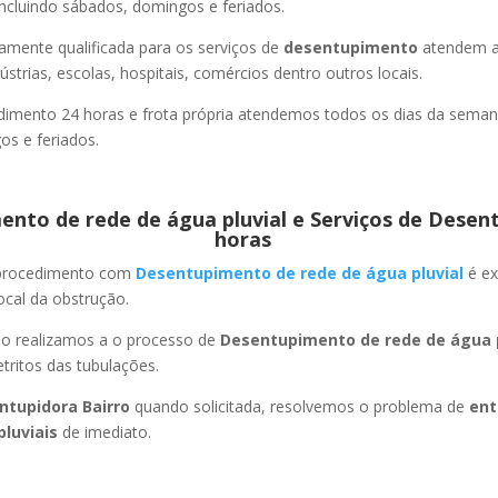
ncluindo sábados, domingos e feriados.
amente qualificada para os serviços de
desentupimento
atendem a
strias, escolas, hospitais, comércios dentro outros locais.
imento 24 horas e frota própria atendemos todos os dias da semana
s e feriados.
nto de rede de água pluvial e Serviços de Desen
horas
 procedimento com
Desentupimento de rede de água pluvial
é ex
ocal da obstrução.
ão realizamos a o processo de
Desentupimento de rede de água p
ritos das tubulações.
ntupidora Bairro
quando solicitada, resolvemos o problema de
ent
pluviais
de imediato.