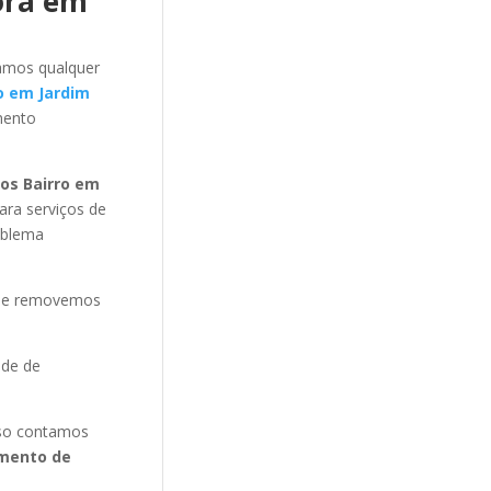
ora em
amos qualquer
o em Jardim
mento
os Bairro em
ra serviços de
oblema
s e removemos
ade de
isso contamos
mento de