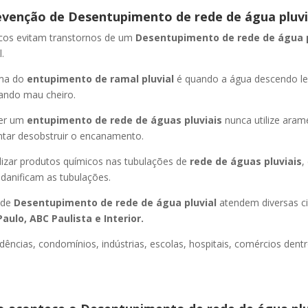
evenção de Desentupimento de rede de água pluvi
icos evitam transtornos de um
Desentupimento de rede de água 
.
oma do
entupimento de ramal pluvial
é quando a água descendo l
ando mau cheiro.
er um
entupimento de rede de águas pluviais
nunca utilize aram
entar desobstruir o encanamento.
lizar produtos químicos nas tubulações de
rede de águas pluviais
,
 danificam as tubulações.
 de
Desentupimento de rede de água pluvial
atendem diversas c
aulo, ABC Paulista e Interior.
dências, condomínios, indústrias, escolas, hospitais, comércios dentr