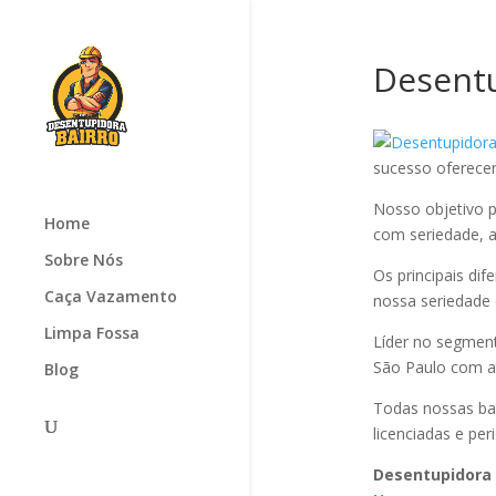
Desent
sucesso oferec
Nosso objetivo p
Home
com seriedade, ag
Sobre Nós
Os principais di
Caça Vazamento
nossa seriedade
Limpa Fossa
Líder no segmen
São Paulo com at
Blog
Todas nossas ba
licenciadas e pe
Desentupidora