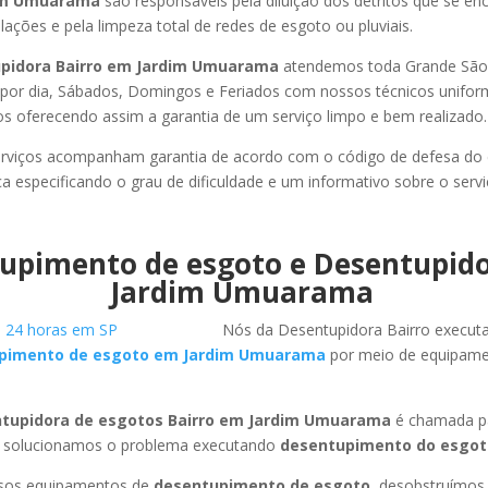
dim Umuarama
são responsáveis pela diluição dos detritos que se e
ações e pela limpeza total de redes de esgoto ou pluviais.
pidora Bairro em Jardim Umuarama
atendemos toda Grande São P
s por dia, Sábados, Domingos e Feriados com nossos técnicos unifor
los oferecendo assim a garantia de um serviço limpo e bem realizado.
rviços acompanham garantia de acordo com o código de defesa do
ca especificando o grau de dificuldade e um informativo sobre o servi
upimento de esgoto e Desentupid
Jardim Umuarama
Nós da Desentupidora Bairro execut
pimento de esgoto em Jardim Umuarama
por meio de equipam
tupidora de esgotos Bairro em Jardim Umuarama
é chamada pa
 solucionamos o problema executando
desentupimento do esgot
ssos equipamentos de
desentupimento de esgoto
, desobstruímo