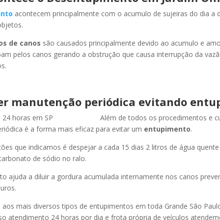
nto
acontecem principalmente com o acumulo de sujeiras do dia a d
objetos.
os de canos
são causados principalmente devido ao acumulo e am
oam pelos canos gerando a obstrução que causa interrupção da vaz
s.
er manutenção periódica evitando entu
Além de todos os procedimentos e c
iódica é a forma mais eficaz para evitar um
entupimento
.
es que indicamos é despejar a cada 15 dias 2 litros de água quent
carbonato de sódio no ralo.
o ajuda a diluir a gordura acumulada internamente nos canos preve
uros.
os mais diversos tipos de entupimentos em toda Grande São Paulo, 
so atendimento 24 horas por dia e frota própria de veículos atende