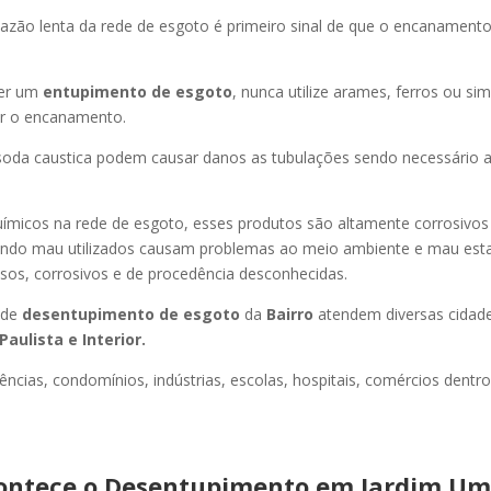
azão lenta da rede de esgoto é primeiro sinal de que o encanament
er um
entupimento de esgoto
, nunca utilize arames, ferros ou sim
ir o encanamento.
oda caustica podem causar danos as tubulações sendo necessário a
uímicos na rede de esgoto, esses produtos são altamente corrosivos
ando mau utilizados causam problemas ao meio ambiente e mau esta
sos, corrosivos e de procedência desconhecidas.
 de
desentupimento de esgoto
da
Bairro
atendem diversas cidad
Paulista e Interior.
ncias, condomínios, indústrias, escolas, hospitais, comércios dentro
ontece o Desentupimento em Jardim U