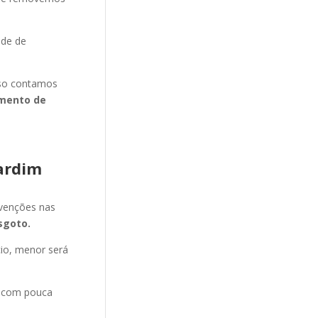
ade de
isso contamos
mento de
ardim
evenções nas
sgoto.
cio, menor será
e com pouca