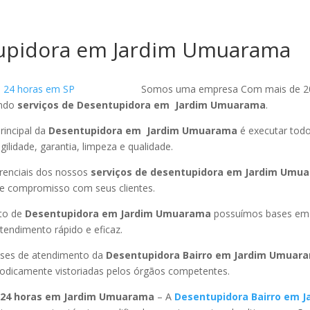
upidora em Jardim Umuarama
Somos uma empresa Com mais de 2
endo
serviços de Desentupidora em Jardim Umuarama
.
rincipal da
Desentupidora em Jardim Umuarama
é executar todo
ilidade, garantia, limpeza e qualidade.
ferenciais dos nossos
serviços de desentupidora em Jardim Umu
 e compromisso com seus clientes.
to de
Desentupidora em Jardim Umuarama
possuímos bases em 
endimento rápido e eficaz.
ses de atendimento da
Desentupidora Bairro em Jardim Umua
riodicamente vistoriadas pelos órgãos competentes.
 24 horas em Jardim Umuarama
– A
Desentupidora Bairro em J