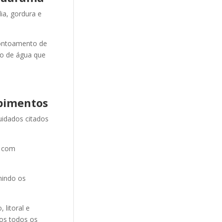
ia, gordura e
ontoamento de
ão de água que
pimentos
uidados citados
e com
nindo os
litoral e
mos todos os