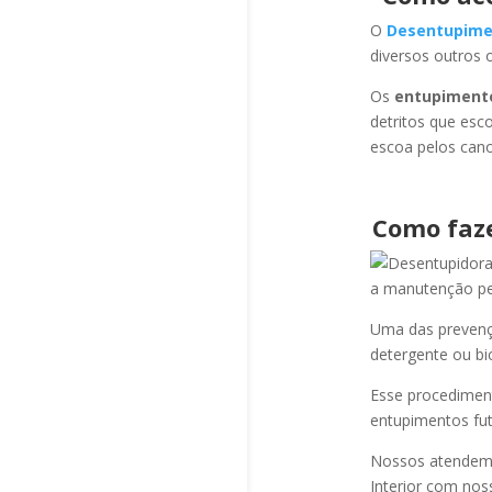
O
Desentupime
diversos outros 
Os
entupiment
detritos que esc
escoa pelos cano
Como faz
a manutenção per
Uma das prevençõ
detergente ou bi
Esse procediment
entupimentos fut
Nossos atendem a
Interior com nos