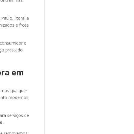
ncontram nas
aulo, litoral e
mizados e frota
 consumidor e
ço prestado.
ora em
amos qualquer
ento modernos
ra serviços de
o.
s e removemos