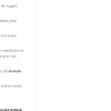
o de esgoto
ilares para
 troca dos
 e danificam as
r pois são
es da
Grande
 outros locais
muarama