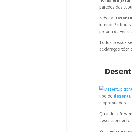
horas em Jar
paredes das tubul
Nós da
Desentu
interior 24 hora
própria de veícu
Todos nossos se
declaração técni
Desent
tipo de
desentu
e apropriados.
Quando a
Desen
desentupimento,
Por meio de no