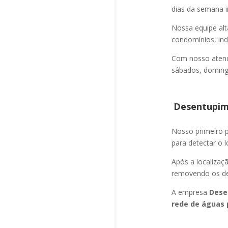
dias da semana i
Nossa equipe alt
condomínios, indú
Com nosso atend
sábados, domingo
Desentupime
Nosso primeiro
para detectar o l
Após a localizaç
removendo os det
A empresa
Dese
rede de águas 