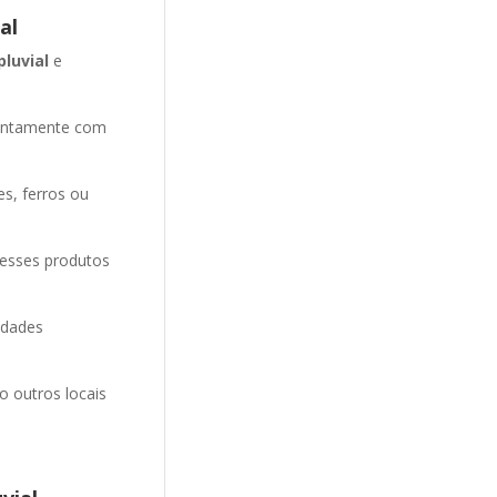
al
pluvial
e
entamente com
es, ferros ou
 esses produtos
idades
o outros locais