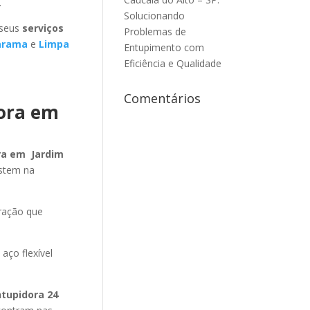
.
Solucionando
 seus
serviços
Problemas de
arama
e
Limpa
Entupimento com
Eficiência e Qualidade
Comentários
dora em
ra em Jardim
istem na
ração que
aço flexível
ntupidora 24