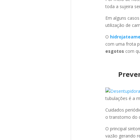
toda a sujeira s
Em alguns casos
utilização de ca
O
hidrojateam
com uma frota pr
esgotos
com qua
Preve
tubulações é a 
Cuidados periód
o transtorno do 
O principal sint
vazão gerando re