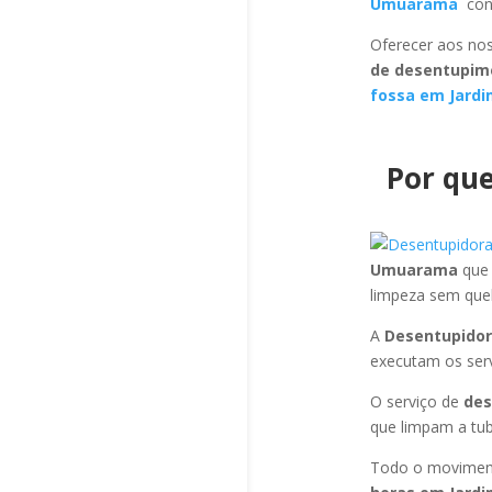
Umuarama
con
Oferecer aos nos
de desentupim
fossa em Jard
Por que
Umuarama
que
limpeza sem que
A
Desentupido
executam os ser
O serviço de
des
que limpam a tub
Todo o moviment