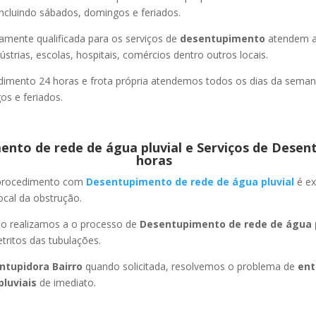
ncluindo sábados, domingos e feriados.
amente qualificada para os serviços de
desentupimento
atendem a
strias, escolas, hospitais, comércios dentro outros locais.
imento 24 horas e frota própria atendemos todos os dias da semana
s e feriados.
nto de rede de água pluvial e Serviços de Desen
horas
 procedimento com
Desentupimento de rede de água pluvial
é ex
ocal da obstrução.
ão realizamos a o processo de
Desentupimento de rede de água p
ritos das tubulações.
ntupidora Bairro
quando solicitada, resolvemos o problema de
ent
pluviais
de imediato.