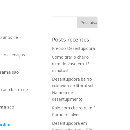
0 anos de
Posts recentes
Preciso Desentupidora
s os serviços
Como tirar o cheiro
ruim do vaso em 13
minutos!
arama
são
Desentupidora bairro
cuidando do litoral sul .
cada bairro de
Na área de
desentupimento
rama
são
Ralo com cheiro ruim ?
Como resolver
Desentupidora em
ardim
Caucaia do Alto – SP: