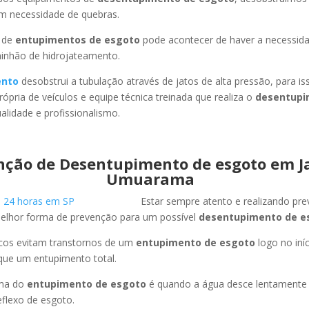
em necessidade de quebras.
 de
entupimentos de esgoto
pode acontecer de haver a necessid
minhão de hidrojateamento.
ento
desobstrui a tubulação através de jatos de alta pressão, para 
ópria de veículos e equipe técnica treinada que realiza o
desentupi
lidade e profissionalismo.
nção de Desentupimento de esgoto em J
Umuarama
Estar sempre atento e realizando pr
melhor forma de prevenção para um possível
desentupimento de e
icos evitam transtornos de um
entupimento de esgoto
logo no iní
que um entupimento total.
oma do
entupimento de esgoto
é quando a água desce lentament
flexo de esgoto.