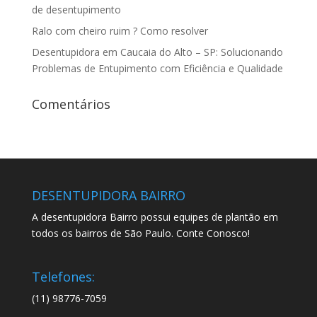
de desentupimento
Ralo com cheiro ruim ? Como resolver
Desentupidora em Caucaia do Alto – SP: Solucionando
Problemas de Entupimento com Eficiência e Qualidade
Comentários
DESENTUPIDORA BAIRRO
A desentupidora Bairro possui equipes de plantão em
todos os bairros de São Paulo. Conte Conosco!
Telefones:
(11) 98776-7059