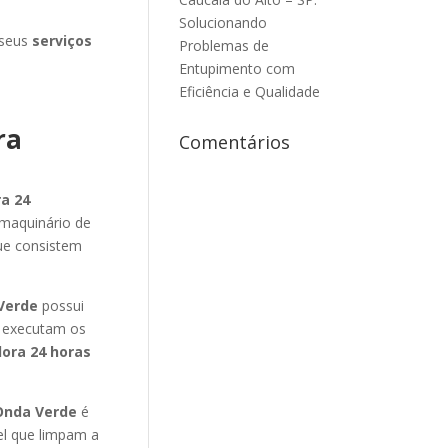
Solucionando
 seus
serviços
Problemas de
Entupimento com
Eficiência e Qualidade
ra
Comentários
a 24
 maquinário de
ue consistem
Verde
possui
 executam os
ora 24 horas
Onda Verde
é
el que limpam a