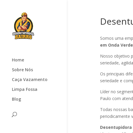
Desent
Somos uma empr
em Onda Verd
Nosso objetivo p
Home
seriedade, agilid
Sobre Nós
Os principais di
Caça Vazamento
seriedade e com
Limpa Fossa
Líder no segmen
Paulo com atendi
Blog
Todas nossas ba
periodicamente v
Desentupidora