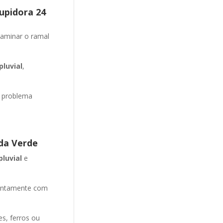
upidora 24
aminar o ramal
luvial
,
o problema
da Verde
pluvial
e
entamente com
es, ferros ou