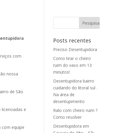
sentupidora
Posts recentes
Preciso Desentupidora
erviços com
Como tirar o cheiro
ruim do vaso em 13
minutos!
ão nossa
Desentupidora bairro
cuidando do litoral sul .
irro de São
Na área de
desentupimento
 licenciadas e
Ralo com cheiro ruim ?
Como resolver
Desentupidora em
a com equipe
Caucaia do Alto – SP: