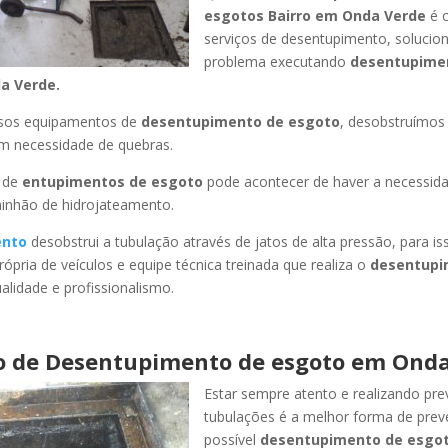
esgotos Bairro
em Onda Verde
é 
serviços de desentupimento, soluci
problema executando
desentupime
a Verde
.
ssos equipamentos de
desentupimento de esgoto
, desobstruímo
em necessidade de quebras.
 de
entupimentos de esgoto
pode acontecer de haver a necessid
minhão de hidrojateamento.
ento
desobstrui a tubulação através de jatos de alta pressão, para 
ópria de veículos e equipe técnica treinada que realiza o
desentupi
lidade e profissionalismo.
o de Desentupimento de esgoto
em Onda
Estar sempre atento e realizando pr
tubulações é a melhor forma de pre
possível
desentupimento de esgot