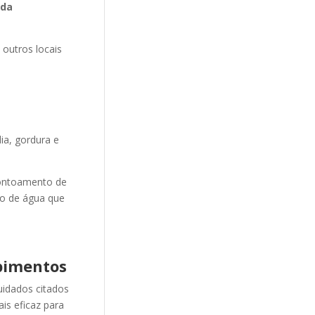
da
 outros locais
ia, gordura e
ontoamento de
ão de água que
pimentos
uidados citados
is eficaz para