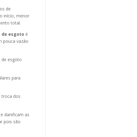
nos de
o início, menor
ento total.
 de esgoto
é
m pouca vazão
o de esgoto
ilares para
 troca dos
 e danificam as
r pois são