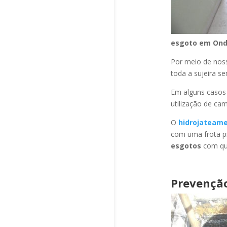
esgoto
em Ond
Por meio de no
toda a sujeira s
Em alguns casos
utilização de ca
O
hidrojateam
com uma frota pr
esgotos
com qua
Prevençã