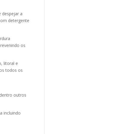
 despejar a
 com detergente
ordura
revenindo os
litoral e
mos todos os
 dentro outros
 incluindo