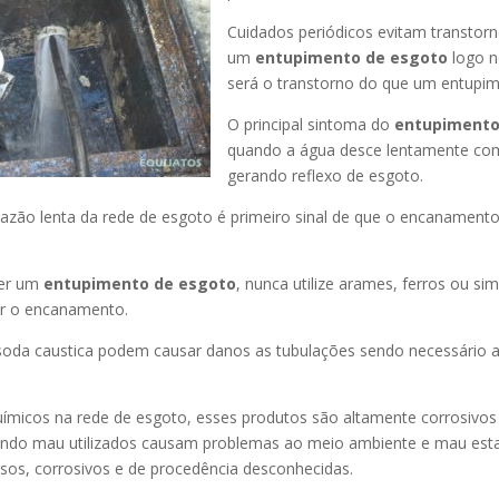
Cuidados periódicos evitam transtor
um
entupimento de esgoto
logo n
será o transtorno do que um entupim
O principal sintoma do
entupimento
quando a água desce lentamente co
gerando reflexo de esgoto.
azão lenta da rede de esgoto é primeiro sinal de que o encanament
er um
entupimento de esgoto
, nunca utilize arames, ferros ou sim
ir o encanamento.
oda caustica podem causar danos as tubulações sendo necessário a
uímicos na rede de esgoto, esses produtos são altamente corrosivos
ando mau utilizados causam problemas ao meio ambiente e mau esta
sos, corrosivos e de procedência desconhecidas.