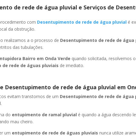
nto de rede de água pluvial e Serviços de Desent
 procedimento com
Desentupimento de rede de água pluvial
é ex
ocal da obstrução.
ão realizamos a o processo de
Desentupimento de rede de água p
ritos das tubulações.
ntupidora Bairro
em Onda Verde
quando solicitada, resolvemos 
 de rede de águas pluviais
de imediato.
e Desentupimento de rede de água pluvial
em On
icos evitam transtornos de um
Desentupimento de rede de água 
.
oma do
entupimento de ramal pluvial
é quando a água descendo l
ando mau cheiro.
er um
entupimento de rede de águas pluviais
nunca utilize aram