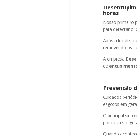
Desentupime
horas
Nosso primeiro
para detectar o l
Após a localizaç
removendo os det
A empresa
Dese
de
entupimento
Prevenção d
Cuidados periód
esgotos em geral
O principal sint
pouca vazão ger
Quando acontec