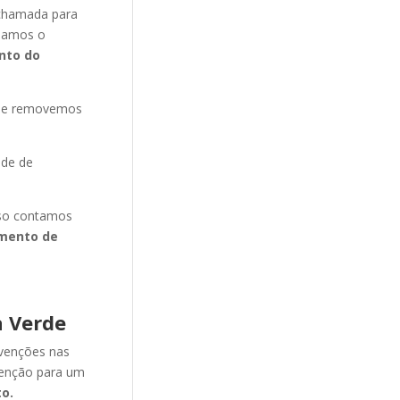
chamada para
onamos o
nto do
s e removemos
ade de
isso contamos
mento de
 Verde
evenções nas
venção para um
o.