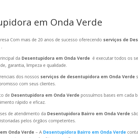
upidora em Onda Verde
esa Com mais de 20 anos de sucesso oferecendo
serviços de De
e
.
rincipal da
Desentupidora em Onda Verde
é executar todos os s
ade, garantia, limpeza e qualidade.
ferenciais dos nossos
serviços de desentupidora em Onda Verde
s
promisso com seus clientes.
to de
Desentupidora em Onda Verde
possuímos bases em cada ba
mento rápido e eficaz.
ses de atendimento da
Desentupidora Bairro
em Onda Verde
são
istoriadas pelos órgãos competentes.
em Onda Verde
– A
Desentupidora Bairro
em Onda Verde
cont