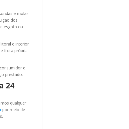
sondas e molas
luição dos
de esgoto ou
toral e interior
e frota própria
 consumidor e
ço prestado.
a 24
amos qualquer
o
por meio de
s.