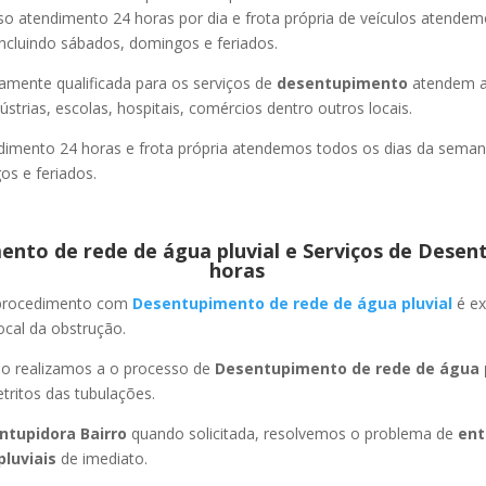
so atendimento 24 horas por dia e frota própria de veículos atende
ncluindo sábados, domingos e feriados.
amente qualificada para os serviços de
desentupimento
atendem a
strias, escolas, hospitais, comércios dentro outros locais.
imento 24 horas e frota própria atendemos todos os dias da semana
s e feriados.
nto de rede de água pluvial e Serviços de Desen
horas
 procedimento com
Desentupimento de rede de água pluvial
é ex
ocal da obstrução.
ão realizamos a o processo de
Desentupimento de rede de água p
ritos das tubulações.
ntupidora Bairro
quando solicitada, resolvemos o problema de
ent
pluviais
de imediato.