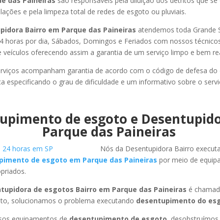
e das Paineiras
são responsáveis pela diluição dos detritos que s
ações e pela limpeza total de redes de esgoto ou pluviais.
pidora Bairro em Parque das Paineiras
atendemos toda Grande S
or 24 horas por dia, Sábados, Domingos e Feriados com nossos técnic
de veículos oferecendo assim a garantia de um serviço limpo e bem re
rviços acompanham garantia de acordo com o código de defesa do
ca especificando o grau de dificuldade e um informativo sobre o servi
upimento de esgoto e Desentupid
Parque das Paineiras
Nós da Desentupidora Bairro execut
pimento de esgoto em Parque das Paineiras
por meio de equip
priados.
tupidora de esgotos Bairro em Parque das Paineiras
é chamada
to, solucionamos o problema executando
desentupimento do esg
ssos equipamentos de
desentupimento de esgoto
, desobstruímo