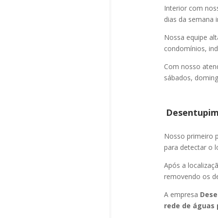
Interior com nos
dias da semana i
Nossa equipe alt
condomínios, indú
Com nosso atend
sábados, domingo
Desentupime
Nosso primeiro
para detectar o l
Após a localizaç
removendo os det
A empresa
Dese
rede de águas 