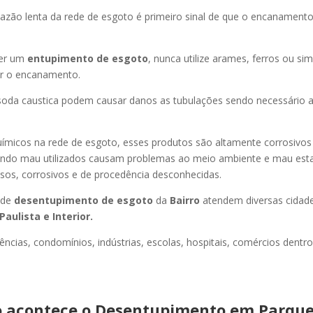
azão lenta da rede de esgoto é primeiro sinal de que o encanament
er um
entupimento de esgoto
, nunca utilize arames, ferros ou sim
ir o encanamento.
oda caustica podem causar danos as tubulações sendo necessário a
uímicos na rede de esgoto, esses produtos são altamente corrosivos
ando mau utilizados causam problemas ao meio ambiente e mau esta
sos, corrosivos e de procedência desconhecidas.
 de
desentupimento de esgoto
da
Bairro
atendem diversas cidad
Paulista e Interior.
ncias, condomínios, indústrias, escolas, hospitais, comércios dentro
 acontece o Desentupimento em Parque