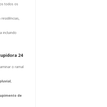
mos todos os
 residências,
 incluindo
tupidora 24
aminar o ramal
luvial
,
upimento de