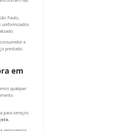
e encontram nas
ão Paulo,
os uniformizados
alizado.
 consumidor e
ço prestado.
ora em
amos qualquer
amento
 para serviços
oto.
s e removemos