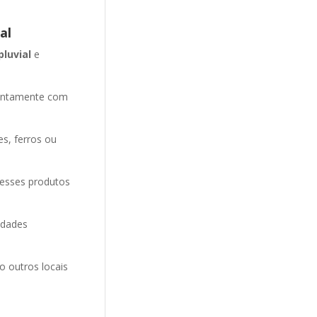
al
pluvial
e
entamente com
es, ferros ou
 esses produtos
idades
o outros locais