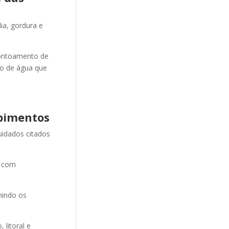
ia, gordura e
ontoamento de
ão de água que
pimentos
uidados citados
e com
nindo os
litoral e