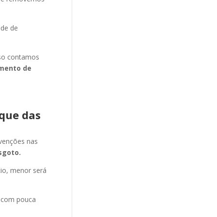
ade de
isso contamos
mento de
que das
evenções nas
sgoto.
cio, menor será
e com pouca