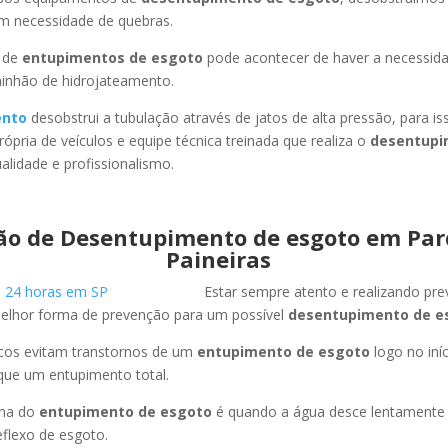
em necessidade de quebras.
 de
entupimentos de esgoto
pode acontecer de haver a necessid
minhão de hidrojateamento.
ento
desobstrui a tubulação através de jatos de alta pressão, para 
ópria de veículos e equipe técnica treinada que realiza o
desentupi
lidade e profissionalismo.
ão de Desentupimento de esgoto em Par
Paineiras
Estar sempre atento e realizando pr
melhor forma de prevenção para um possível
desentupimento de e
icos evitam transtornos de um
entupimento de esgoto
logo no iní
que um entupimento total.
oma do
entupimento de esgoto
é quando a água desce lentament
flexo de esgoto.