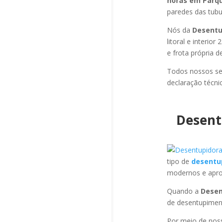
horas em Parqu
paredes das tubul
Nós da
Desentu
litoral e interi
e frota própria 
Todos nossos se
declaração técni
Desent
tipo de
desentu
modernos e apro
Quando a
Desen
de desentupimen
Por meio de no