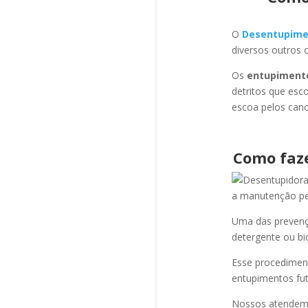
O
Desentupime
diversos outros 
Os
entupiment
detritos que esc
escoa pelos cano
Como faz
a manutenção per
Uma das prevençõ
detergente ou bi
Esse procediment
entupimentos fut
Nossos atendem a