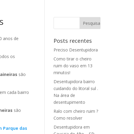
s
0 anos de
Posts recentes
Preciso Desentupidora
todos os
Como tirar o cheiro
ruim do vaso em 13
minutos!
aineiras
são
Desentupidora bairro
cuidando do litoral sul .
em cada bairro
Na área de
desentupimento
neiras
são
Ralo com cheiro ruim ?
Como resolver
Desentupidora em
m Parque das
Caucaia do Alto – SP: