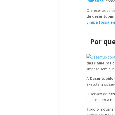
Paineiras
conta
Oferecer aos nos
de desentupim
Limpa fossa em
Por que
das Paineiras
q
limpeza sem que
A
Desentupidor
executam os ser
O serviço de
des
que limpam a tub
Todo o moviment