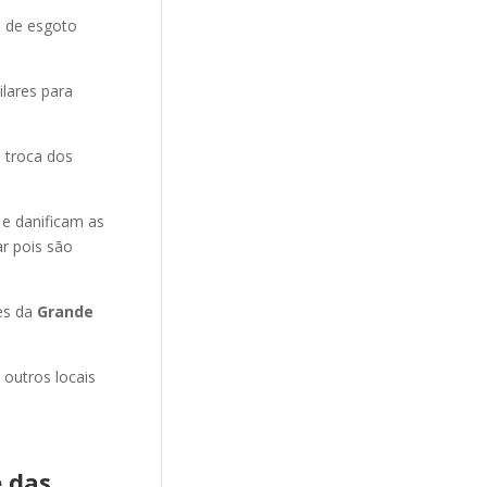
o de esgoto
ilares para
 troca dos
 e danificam as
r pois são
es da
Grande
 outros locais
 das