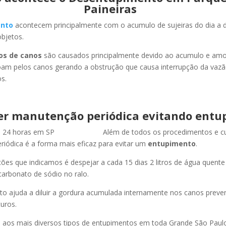
Paineiras
nto
acontecem principalmente com o acumulo de sujeiras do dia a d
objetos.
os de canos
são causados principalmente devido ao acumulo e am
oam pelos canos gerando a obstrução que causa interrupção da vaz
s.
er manutenção periódica evitando entu
Além de todos os procedimentos e c
iódica é a forma mais eficaz para evitar um
entupimento
.
es que indicamos é despejar a cada 15 dias 2 litros de água quent
carbonato de sódio no ralo.
o ajuda a diluir a gordura acumulada internamente nos canos preve
uros.
os mais diversos tipos de entupimentos em toda Grande São Paulo, 