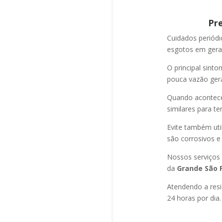
Pr
Cuidados periód
esgotos em geral
O principal sint
pouca vazão ger
Quando acontec
similares para t
Evite também uti
são corrosivos e
Nossos serviços
da
Grande São P
Atendendo a resi
24 horas por dia.