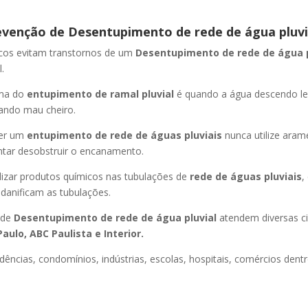
evenção de Desentupimento de rede de água pluvi
icos evitam transtornos de um
Desentupimento de rede de água 
.
oma do
entupimento de ramal pluvial
é quando a água descendo l
ando mau cheiro.
er um
entupimento de rede de águas pluviais
nunca utilize aram
entar desobstruir o encanamento.
lizar produtos químicos nas tubulações de
rede de águas pluviais
,
 danificam as tubulações.
 de
Desentupimento de rede de água pluvial
atendem diversas c
aulo, ABC Paulista e Interior.
dências, condomínios, indústrias, escolas, hospitais, comércios dentr