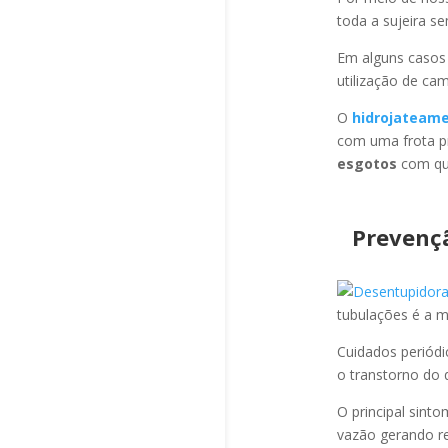
toda a sujeira s
Em alguns casos
utilização de ca
O
hidrojateam
com uma frota pr
esgotos
com qua
Prevenç
tubulações é a 
Cuidados periód
o transtorno do 
O principal sint
vazão gerando re