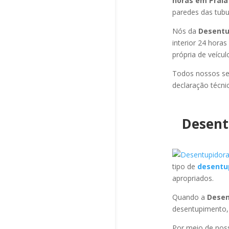
horas em Praia
paredes das tubul
Nós da
Desentu
interior 24 hora
própria de veícu
Todos nossos se
declaração técni
Desent
tipo de
desentu
apropriados.
Quando a
Desen
desentupimento,
Por meio de no