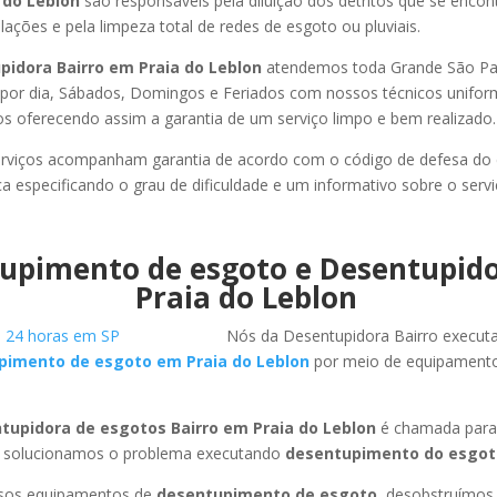
 do Leblon
são responsáveis pela diluição dos detritos que se enco
ações e pela limpeza total de redes de esgoto ou pluviais.
pidora Bairro em Praia do Leblon
atendemos toda Grande São Paul
s por dia, Sábados, Domingos e Feriados com nossos técnicos unifor
los oferecendo assim a garantia de um serviço limpo e bem realizado.
rviços acompanham garantia de acordo com o código de defesa do
ca especificando o grau de dificuldade e um informativo sobre o servi
upimento de esgoto e Desentupid
Praia do Leblon
Nós da Desentupidora Bairro execut
pimento de esgoto em Praia do Leblon
por meio de equipament
tupidora de esgotos Bairro em Praia do Leblon
é chamada para 
 solucionamos o problema executando
desentupimento do esgot
ssos equipamentos de
desentupimento de esgoto
, desobstruímo