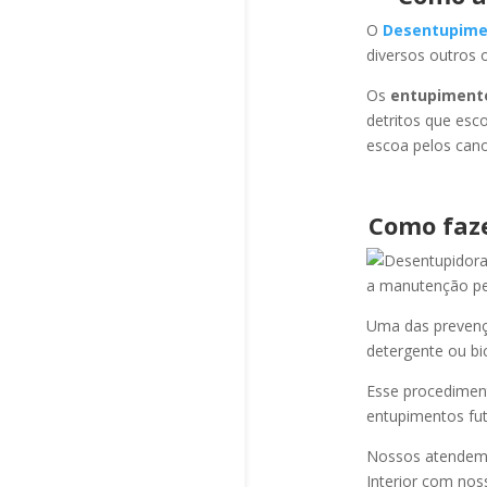
O
Desentupime
diversos outros 
Os
entupiment
detritos que esc
escoa pelos cano
Como faz
a manutenção per
Uma das prevençõ
detergente ou bi
Esse procediment
entupimentos fut
Nossos atendem a
Interior com nos