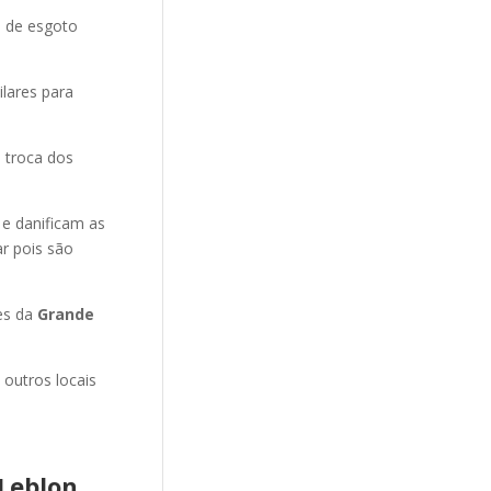
o de esgoto
ilares para
 troca dos
 e danificam as
r pois são
es da
Grande
 outros locais
Leblon