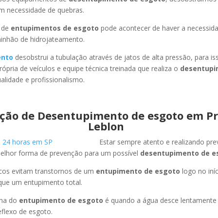
em necessidade de quebras.
 de
entupimentos de esgoto
pode acontecer de haver a necessid
minhão de hidrojateamento.
ento
desobstrui a tubulação através de jatos de alta pressão, para 
ópria de veículos e equipe técnica treinada que realiza o
desentupi
lidade e profissionalismo.
ção de Desentupimento de esgoto em Pr
Leblon
Estar sempre atento e realizando pr
melhor forma de prevenção para um possível
desentupimento de e
icos evitam transtornos de um
entupimento de esgoto
logo no iní
que um entupimento total.
oma do
entupimento de esgoto
é quando a água desce lentament
flexo de esgoto.