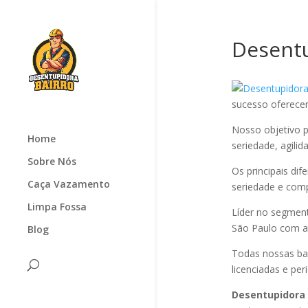
Desentu
sucesso oferec
Nosso objetivo p
Home
seriedade, agilid
Sobre Nós
Os principais di
Caça Vazamento
seriedade e com
Limpa Fossa
Líder no segmen
São Paulo com at
Blog
Todas nossas ba
licenciadas e pe
Desentupidora 