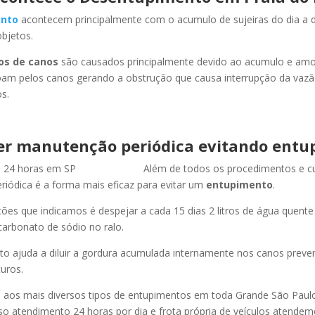
nto
acontecem principalmente com o acumulo de sujeiras do dia a d
objetos.
os de canos
são causados principalmente devido ao acumulo e am
oam pelos canos gerando a obstrução que causa interrupção da vaz
s.
er manutenção periódica evitando entu
Além de todos os procedimentos e c
iódica é a forma mais eficaz para evitar um
entupimento
.
es que indicamos é despejar a cada 15 dias 2 litros de água quent
carbonato de sódio no ralo.
o ajuda a diluir a gordura acumulada internamente nos canos preve
uros.
os mais diversos tipos de entupimentos em toda Grande São Paulo, 
so atendimento 24 horas por dia e frota própria de veículos atende