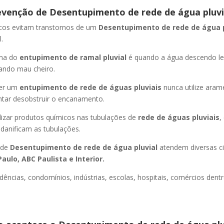
evenção de Desentupimento de rede de água pluvi
icos evitam transtornos de um
Desentupimento de rede de água 
.
oma do
entupimento de ramal pluvial
é quando a água descendo l
ando mau cheiro.
er um
entupimento de rede de águas pluviais
nunca utilize aram
entar desobstruir o encanamento.
lizar produtos químicos nas tubulações de
rede de águas pluviais
,
 danificam as tubulações.
 de
Desentupimento de rede de água pluvial
atendem diversas c
aulo, ABC Paulista e Interior.
dências, condomínios, indústrias, escolas, hospitais, comércios dentr