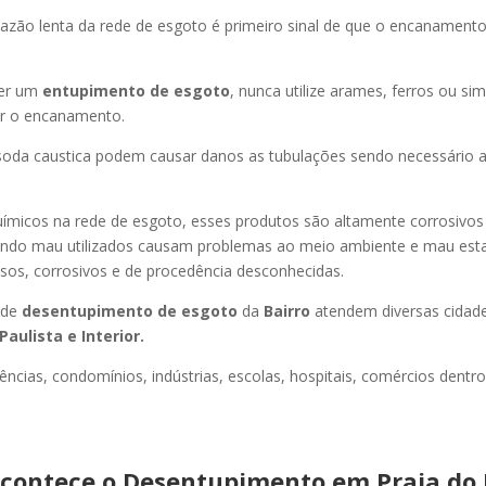
azão lenta da rede de esgoto é primeiro sinal de que o encanament
er um
entupimento de esgoto
, nunca utilize arames, ferros ou sim
ir o encanamento.
oda caustica podem causar danos as tubulações sendo necessário a
uímicos na rede de esgoto, esses produtos são altamente corrosivos
ando mau utilizados causam problemas ao meio ambiente e mau esta
sos, corrosivos e de procedência desconhecidas.
 de
desentupimento de esgoto
da
Bairro
atendem diversas cidad
Paulista e Interior.
ncias, condomínios, indústrias, escolas, hospitais, comércios dentro
contece o Desentupimento em Praia do 