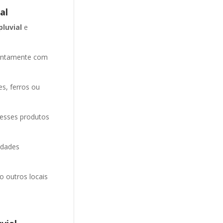
al
pluvial
e
entamente com
es, ferros ou
 esses produtos
idades
o outros locais