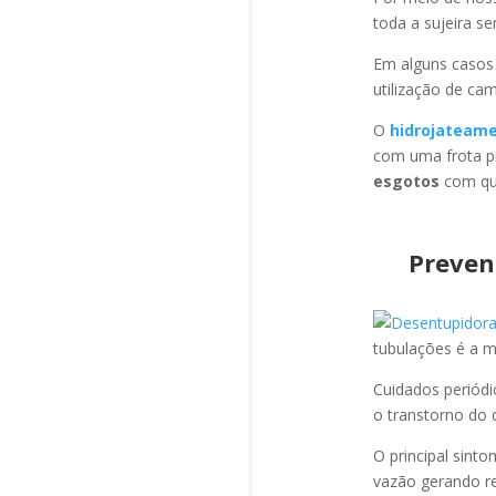
toda a sujeira s
Em alguns casos
utilização de ca
O
hidrojateam
com uma frota pr
esgotos
com qua
Preven
tubulações é a 
Cuidados periód
o transtorno do 
O principal sint
vazão gerando re