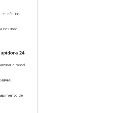
 residências,
 incluindo
tupidora 24
aminar o ramal
luvial
,
upimento de