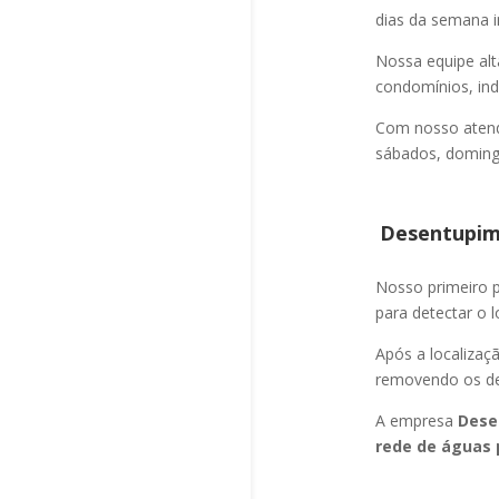
dias da semana i
Nossa equipe alt
condomínios, indú
Com nosso atend
sábados, domingo
Desentupime
Nosso primeiro
para detectar o l
Após a localizaç
removendo os det
A empresa
Dese
rede de águas 