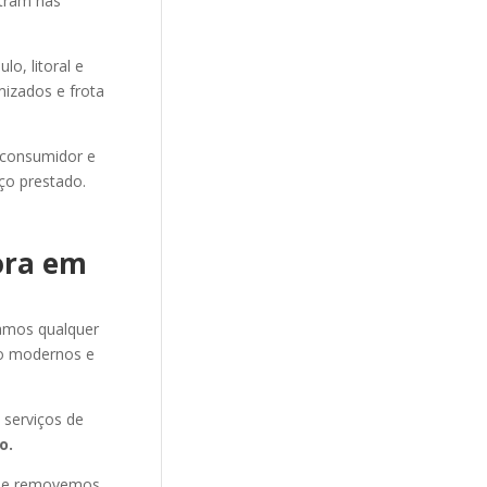
ntram nas
o, litoral e
mizados e frota
 consumidor e
ço prestado.
ora em
amos qualquer
o modernos e
serviços de
o.
s e removemos