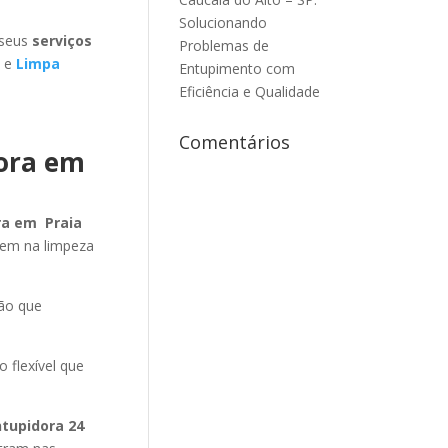
Solucionando
 seus
serviços
Problemas de
e
Limpa
Entupimento com
Eficiência e Qualidade
Comentários
dora em
ra em Praia
tem na limpeza
ão que
 flexível que
ntupidora 24