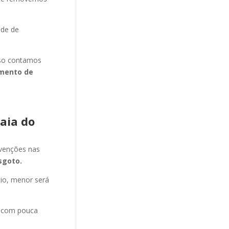
ade de
isso contamos
mento de
aia do
evenções nas
sgoto.
cio, menor será
e com pouca