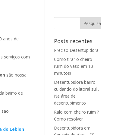
0 anos de
Posts recentes
Preciso Desentupidora
os serviços com
Como tirar o cheiro
ruim do vaso em 13
minutos!
lon
são nossa
Desentupidora bairro
cuidando do litoral sul .
a bairro de
Na área de
desentupimento
n
são
Ralo com cheiro ruim ?
Como resolver
Desentupidora em
a do Leblon
Caucaia do Alto – SP: