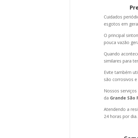
Pr
Cuidados periód
esgotos em geral
O principal sint
pouca vazão ger
Quando acontec
similares para t
Evite também uti
são corrosivos e
Nossos serviços
da
Grande São P
Atendendo a resi
24 horas por dia.