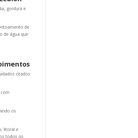
ia, gordura e
ontoamento de
ão de água que
pimentos
uidados citados
e com
nindo os
litoral e
mos todos os