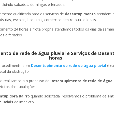
ncluindo sábados, domingos e feriados.
amente qualificada para os serviços de
desentupimento
atendem a
strias, escolas, hospitais, comércios dentro outros locais.
imento 24 horas e frota própria atendemos todos os dias da semana
s e feriados.
nto de rede de água pluvial e Serviços de Desen
horas
 procedimento com
Desentupimento de rede de água pluvial
é ex
ocal da obstrução.
ão realizamos a o processo de
Desentupimento de rede de água p
ritos das tubulações.
ntupidora Bairro
quando solicitada, resolvemos o problema de
ent
pluviais
de imediato.