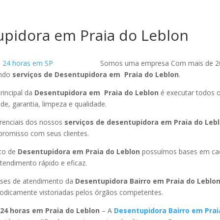
pidora em Praia do Leblon
Somos uma empresa Com mais de 2
endo
serviços de Desentupidora em Praia do Leblon
.
rincipal da
Desentupidora em Praia do Leblon
é executar todos 
ade, garantia, limpeza e qualidade.
ferenciais dos nossos
serviços de desentupidora em Praia do Leb
promisso com seus clientes.
to de
Desentupidora em Praia do Leblon
possuímos bases em cad
endimento rápido e eficaz.
ses de atendimento da
Desentupidora Bairro em Praia do Leblo
riodicamente vistoriadas pelos órgãos competentes.
24 horas em Praia do Leblon
– A
Desentupidora Bairro em Prai